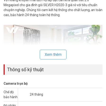
Megapixel cho gia đình gói SILVER H2020-3 giá rẻ với tiêu chuẩn
chuyên nghiệp. Chúng tôi cam kết hệ thống cho chất lượng, an toàn
cao, bảo hành 24 tháng toàn hệ thống.
Xem thêm
Thông số kỹ thuật
Camera trọn bộ
Camera giám sát là nhu cầu cần thiết hiện nay khi việc đảm bảo an
ninh luôn được đặt lên hàng đầu. Chính quyền địa phương cũng
Chế độ
24 tháng
thường xuyên khuyến khích người dân nên
lắp đặt camera
để đảm
bảo hành
bảo an toàn. Vừa bảo vệ tài sản, bảo vệ con người. Vừa góp phần
Độ phân