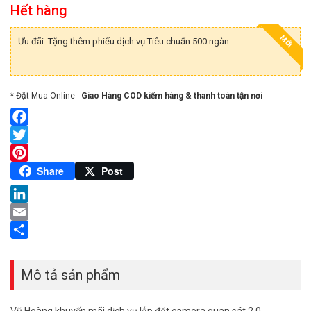
Hết hàng
MỚI
Ưu đãi: Tặng thêm phiếu dịch vụ Tiêu chuẩn 500 ngàn
* Đặt Mua Online -
Giao Hàng COD kiểm hàng & thanh toán tận nơi
Facebook
Twitter
Pinterest
Share
Post
LinkedIn
Email
Share
Mô tả sản phẩm
Vũ Hoàng khuyến mãi dịch vụ lắp đặt camera quan sát 2.0