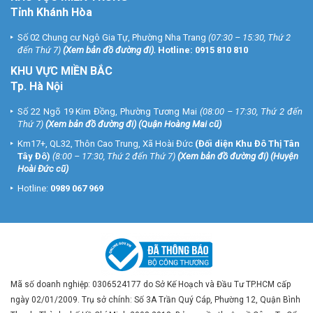
Tỉnh Khánh Hòa
Số 02 Chung cư Ngô Gia Tự, Phường Nha Trang
(07:30 – 15:30, Thứ 2
đến Thứ 7)
(
Xem bản đồ đường đi
).
Hotline:
0915 810 810
KHU VỰC MIỀN BẮC
Tp. Hà Nội
Số 22 Ngõ 19 Kim Đồng, Phường Tương Mai
(08:00 – 17:30, Thứ 2 đến
Thứ 7)
(
Xem bản đồ đường đi
) (Quận Hoàng Mai cũ)
Km17+, QL32, Thôn Cao Trung, Xã Hoài Đức
(Đối diện Khu Đô Thị Tân
Tây Đô)
(8:00 – 17:30, Thứ 2 đến Thứ 7)
(
Xem bản đồ đường đi
) (Huyện
Hoài Đức cũ)
Hotline:
0989 067 969
Mã số doanh nghiệp: 0306524177 do Sở Kế Hoạch và Đầu Tư TP.HCM cấp
ngày 02/01/2009. Trụ sở chính: Số 3A Trần Quý Cáp, Phường 12, Quận Bình