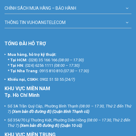
CHÍNH SÁCH MUA HÀNG – BẢO HÀNH
THÔNG TIN VUHOANGTELECOM
TỔNG ĐÀI HỖ TRỢ
Mua hàng, hỗ trợ kỹ thuật:
*
Tại HCM:
(028) 35 166 166
(08:00 – 17:30)
*
Tại HN:
(024) 6256 1111
(08:00 – 17:30)
*
Tại Nha Trang:
0915 810 810
(07:30 – 17:30)
Khiếu nại, CSKH:
0902 51 53 55
(24/7)
KHU
VỰC MIỀN NAM
Tp. Hồ Chí Minh
Số 3A Trần Quý Cáp, Phường Bình Thạnh
(08:00 – 17:30, Thứ 2 đến Thứ
7)
(
Xem bản đồ đường đi
) (Quận Bình Thạnh cũ)
Số 354/70 Lý Thường Kiệt, Phường Diên Hồng
(08:00 – 17:30, Thứ 2 đến
Thứ 7)
(
Xem bản đồ đường đi
) (Quận 10 cũ)
KHU VỰC MIỀN TRUNG