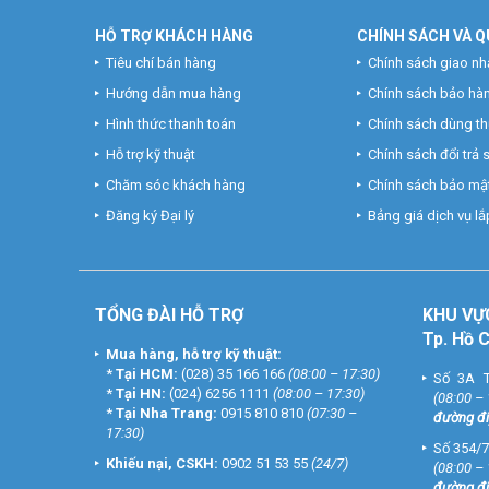
HỖ TRỢ KHÁCH HÀNG
CHÍNH SÁCH VÀ Q
Tiêu chí bán hàng
Chính sách giao nh
Hướng dẫn mua hàng
Chính sách bảo hà
Hình thức thanh toán
Chính sách dùng t
Hỗ trợ kỹ thuật
Chính sách đổi trả
Chăm sóc khách hàng
Chính sách bảo mật
Đăng ký Đại lý
Bảng giá dịch vụ lắp
TỔNG ĐÀI HỖ TRỢ
KHU
VỰ
Tp. Hồ 
Mua hàng, hỗ trợ kỹ thuật:
*
Tại HCM:
(028) 35 166 166
(08:00 – 17:30)
Số 3A T
*
Tại HN:
(024) 6256 1111
(08:00 – 17:30)
(08:00 –
*
Tại Nha Trang:
0915 810 810
(07:30 –
đường đi
17:30)
Số 354/7
Khiếu nại, CSKH:
0902 51 53 55
(24/7)
(08:00 –
đường đi