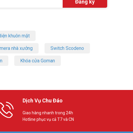
iện khuôn mặt
amera nhà xưởng
Switch Scodeno
on
Khóa cửa Goman
Dịch Vụ Chu Đáo
Giao hàng nhanh trong 24h
Hotline phục vụ cả T7 và CN