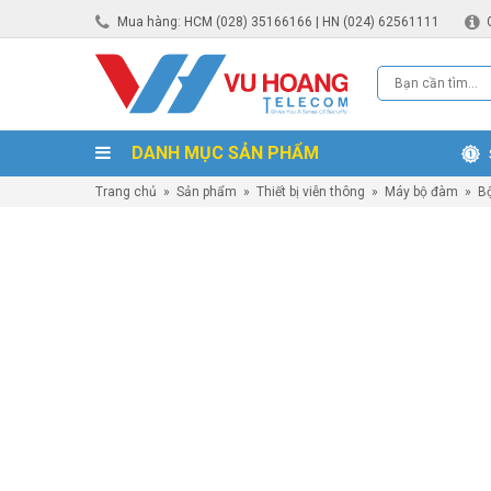
Mua hàng: HCM (028) 35166166 | HN (024) 62561111
DANH MỤC SẢN PHẨM
Trang chủ
»
Sản phẩm
»
Thiết bị viễn thông
»
Máy bộ đàm
»
B