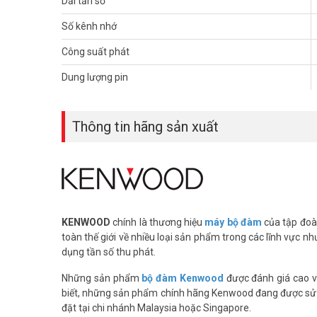
Dải tần số
Thân máy (China).
Pin Li-on KNB-63L – 1130mAh (Cell made in Japan, 
Số kênh nhớ
Sạc nhanh KSC-35s.
Công suất phát
Anten.
Cài lưng.
Dung lượng pin
Hướng dẫn sử dụng (Thiết bị đồng bộ nhập khẩu từ 
Cự ly liên lạc:
– Khu vực nhiều nhà cao tầng, khu đông dân cư, vùng có ả
Thông tin hãng sản xuất
ít vật cản < 2 km - Khu vực đất trống, bến cảng, ngoại th
cao ốc đang hoạt động < 20 tầng Lưu ý: Cự ly liên lạc chỉ
xứ hàng hóa (C/O) của Phòng Thương Mại Singapore. - C
Kenwood có liệt kê đầy đủ số serial của thiết bị được cu
Nam cấp, Tem ICT.
Lưu ý:
– Hiện nay trên thị trường có rất nhiều hàng nhái, hàng
KENWOOD
chính là thương hiệu
máy bộ đàm
của tập đoà
cầu đơn vị xuất bán cung cấp đầy đủ Giấy chứng nhận Hợp
toàn thế giới về nhiều loại sản phẩm trong các lĩnh vực như 
dụng tần số thu phát.
Để cập nhật thông tin giá bán máy bộ đàm TH-K20A UHF mớ
nhất. Tham khảo thêm hình ảnh tại
Facebook Vuhoangte
Những sản phẩm
bộ đàm Kenwood
được đánh giá cao về
biết, những sản phẩm chính hãng Kenwood đang được sử 
đặt tại chi nhánh Malaysia hoặc Singapore.