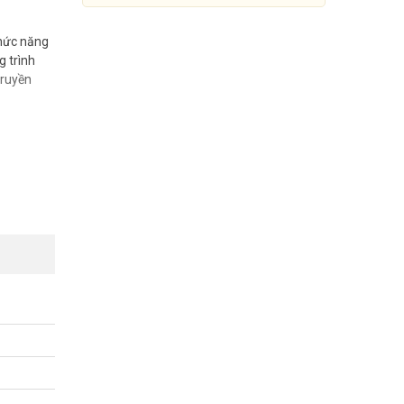
chức năng
g trình
truyền
Bộ đàm cầm tay Kenwood TH-
K20A UHF
uẩn quân
o với các
Đang cập nhật giá
Mua Ngay