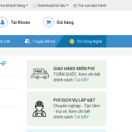
trợ khách hàng
Download tài liệu
Tra cứu bảo hành
Tài Khoản
Giỏ hàng
nh 24h
7 ngày đổi trả
Tin Công Nghệ
UHF
GIAO HÀNG MIỄN PHÍ
TOÀN QUỐC. Xem chi tiết
chính sách
TẠI ĐÂY
PHÍ DỊCH VỤ LẮP ĐẶT
Chuyên nghiệp - Tận tâm
- Vui vẻ. Xem chi tiết
chính sách
TẠI ĐÂY