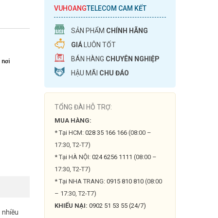
VUHOANG
TELECOM CAM KẾT
SẢN PHẨM
CHÍNH HÃNG
GIÁ
LUÔN TỐT
BÁN HÀNG
CHUYÊN NGHIỆP
 nơi
HẬU MÃI
CHU ĐÁO
TỔNG ĐÀI HỖ TRỢ:
MUA HÀNG:
* Tại HCM:
028 35 166 166
(08:00 –
17:30, T2-T7)
* Tại HÀ NỘI:
024 6256 1111
(08:00 –
17:30, T2-T7)
* Tại NHA TRANG:
0915 810 810
(08:00
– 17:30, T2-T7)
KHIẾU NẠI:
0902 51 53 55 (24/7)
 nhiều