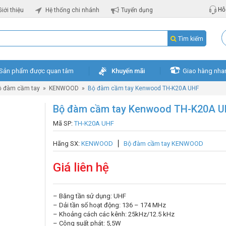
Hỗ 
Giới thiệu
Hệ thống chi nhánh
Tuyển dụng
Tìm kiếm
Sản phẩm được quan tâm
Khuyến mãi
Giao hàng nha
ộ đàm cầm tay
»
KENWOOD
»
Bộ đàm cầm tay Kenwood TH-K20A UHF
Bộ đàm cầm tay Kenwood TH-K20A 
Mã SP:
TH-K20A UHF
Hãng SX:
KENWOOD
Bộ đàm cầm tay KENWOOD
Giá liên hệ
– Băng tần sử dụng: UHF
– Dải tần số hoạt động: 136 – 174 MHz
– Khoảng cách các kênh: 25kHz/12.5 kHz
– Công suất phát: 5,5W