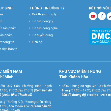
UY ĐỊNH
THÔNG TIN CÔNG TY
KẾT NỐI VỚI
ận
Giới thiệu công ty
nh
Tin tức công ty
hử sản phẩm
Tin tức công nghệ
 sản phẩm
Tin tuyển dụng
 thông tin
Liên hệ
 đặt, bảo trì
C MIỀN NAM
KHU VỰC MIỀN TRUNG
Chí Minh
Tỉnh Khánh Hòa
rần Quý Cáp, Phường Bình Thạnh
Số 02 Chung cư Ngô Gia Tự, Phườ
 17:30, Thứ 2 đến Thứ 7)
(
Xem bản đồ
Trang
(07:30 – 17:30, Thứ 2 đến Th
) (Quận Bình Thạnh cũ)
bản đồ đường đi
).
Hotline:
0915 8
0 Lý Thường Kiệt, Phường Diên Hồng
 17:30, Thứ 2 đến Thứ 7)
(
Xem bản đồ
) (Quận 10 cũ)