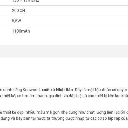
136 – 174 MHz
Pack in Indonessia).
200 CH.
5,5W
1130mAh
Singapore).
nh hưởng nhiều sóng khác: < 1 km - Khu vực vùng ven thành phố, ít nhà 
ành < 3 km - Trong các tòa nhà cao ốc đang xây dựng < 30 tầng - Trong cá
 mang tính tham khảo Giấy tờ pháp lý: - Cung cấp bản sao y giấy chứng nh
ung cấp bản sao y giấy chứng nhận chất lượng sản phẩm (C/Q) của hãn
ng cấp. - Cung cấp giấy chứng nhận hợp quy của Bộ Thông Tin & Truyền Th
 giả, hàng kém chất lượng. Để đảm bảo mua hàng chính hãng, Quý Khách h
n danh tiếng Kenwood,
xuất xứ Nhật Bản
. Đây là một tập đoàn có quy m
 chuẩn/hợp quy, CO,CQ bản gốc để đối chiếu.
thiết kế, xe hơi, âm thanh, gia đình và đặc biệt là các thiết bị liên lạc k
i nhất, quý khách hàng vui lòng liên hệ HOTLINE 1900 9259 để được hỗ 
lecom
nhé.
 thiết kế đẹp, nhiều mẫu mã gọn nhẹ cũng như chất lượng liên lạc ổn 
dụng và bày bán tại nước ta thường được nhập từ các cơ sở láp ráp c