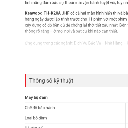
tính năng đảm bảo sự thoải mái vận hành tuyệt vời, tuy nh
Kenwood TH-K20A UHF
có cả hai màn hình hiển thị và b
hàng ngày được lập trình trước cho 11 phím với một phím
xây dựng có độ bền đủ để chống lại thời tiết xấu nhất. Bên
thông rõ ràng – ở mọi nơi và bất cứ khi nào cần thiết.
Ứng dụng trong các ngành: Dịch Vụ Bảo Vệ – Nhà Hàng –
Thông số kỹ thuật bộ đàm liên lạc
– Băng tần sử dụng: UHF
– Dải tần số hoạt động: 136 – 174 MHz
– Khoảng cách các kênh: 25kHz/12.5 kHz
Thông số kỹ thuật
– Công suất phát: 5,5W
– Độ nhạy thu (12 dB SINAD): 0.16 μV
– Số kênh nhớ: 200 kênh
Máy bộ đàm
– Công suất âm thanh: <400 mW - Trọng lượng: 210 g - K
đội Mỹ MIL-STD 810 C/D /E /F/GChống bụi và nước: IP54 -
Chế độ bảo hành
hãng bộ đàm khác. - Thiết bị đồng bộ nhập khẩu từ Singa
Loại bộ đàm
Trọn bộ máy bộ đàm