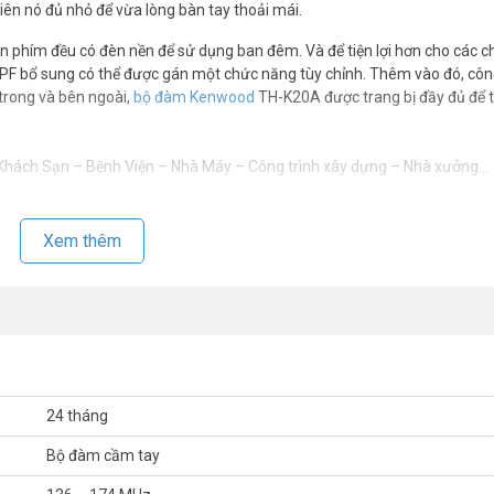
iên nó đủ nhỏ để vừa lòng bàn tay thoải mái.
àn phím đều có đèn nền để sử dụng ban đêm. Và để tiện lợi hơn cho các 
 PF bổ sung có thể được gán một chức năng tùy chỉnh. Thêm vào đó, côn
 trong và bên ngoài,
bộ đàm Kenwood
TH-K20A được trang bị đầy đủ để 
 Khách Sạn – Bệnh Viện – Nhà Máy – Công trình xây dựng – Nhà xưởng…
 Kenwood TH-K20A UHF
Xem thêm
ích thước (CxRxD): 111.7x54x25,3 mm - Máy được sản xuất theo tiêu ch
 Chất lượng âm thanh to và rõ ràng của Kenwood luôn là thế mạnh hơn s
24 tháng
pore
*** Download:
Cataloge bộ đàm Kenwood TH-K20A
Bộ đàm cầm tay