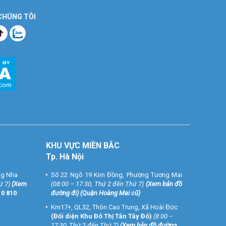
 CHÚNG TÔI
KHU VỰC MIỀN BẮC
Tp. Hà Nội
ng Nha
Số 22 Ngõ 19 Kim Đồng, Phường Tương Mai
ứ 7)
(
Xem
(08:00 – 17:30, Thứ 2 đến Thứ 7)
(
Xem bản đồ
10 810
đường đi
) (Quận Hoàng Mai cũ)
Km17+, QL32, Thôn Cao Trung, Xã Hoài Đức
(Đối diện Khu Đô Thị Tân Tây Đô)
(8:00 –
17:30, Thứ 2 đến Thứ 7)
(
Xem bản đồ đường