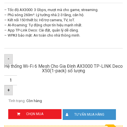
– Tốc độ AX3000: 3 Gbps, mượt mà cho game, streaming.
– Phủ sóng 260m²: Lý tưởng nhà 2-3 tầng, căn hộ.
– Kết nối 150 thiết bị: Hỗ trợ camera, TV, IoT.
– AI-Roaming: Tự động chọn tín hiệu mạnh nhất.
– App TP-Link Deco: Cài đặt, quản lý dễ dàng.
– WPA3 bảo mật: An toàn cho nhà thông minh.
-
Hệ thống Wi-Fi 6 Mesh Cho Gia Đình AX3000 TP-LINK Deco
X50(1-pack) số lượng
+
Tình trạng:
Còn hàng
CHỌN MUA
TƯ VẤN MUA HÀNG