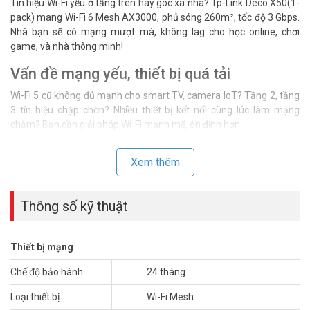
Tín hiệu Wi-Fi yếu ở tầng trên hay góc xa nhà? Tp-Link Deco X50(1-
pack) mang Wi-Fi 6 Mesh AX3000, phủ sóng 260m², tốc độ 3 Gbps.
Nhà bạn sẽ có mạng mượt mà, không lag cho học online, chơi
game, và nhà thông minh!
Vấn đề mạng yếu, thiết bị quá tải
Wi-Fi 5 cũ không đủ mạnh cho smart TV, camera IoT? Tầng 2, tầng
3 tín hiệu chập chờn? Nhiều thiết bị kết nối cùng lúc làm mạng
chậm? Bạn cần giải pháp Wi-Fi mạnh mẽ, ổn định hơn.
Kết nối kém gây phiền hà
Xem thêm
Mạng lag làm gián đoạn họp Zoom, game online bị giật. Robot hút
bụi, camera an ninh mất kết nối. Trẻ em học online khó khăn vì Wi-
Fi yếu. Nhà nhiều tầng cần hệ thống Wi-Fi hiện đại hơn.
Thông số kỹ thuật
Thiết bị mạng
Chế độ bảo hành
24 tháng
Loại thiết bị
Wi-Fi Mesh