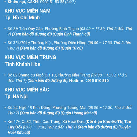
Khiếu nại, CSKH:
0902 51 53 55
(24/7)
KHU
VỰC MIỀN NAM
Tp. Hồ Chí Minh
Số 3A Trần Quý Cáp, Phường Bình Thạnh
(08:00 – 17:30, Thứ 2 đến Thứ
7)
(
Xem bản đồ đường đi
) (Quận Bình Thạnh cũ)
Số 354/70 Lý Thường Kiệt, Phường Diên Hồng
(08:00 – 17:30, Thứ 2 đến
Thứ 7)
(
Xem bản đồ đường đi
) (Quận 10 cũ)
KHU VỰC MIỀN TRUNG
Tỉnh Khánh Hòa
Số 02 Chung cư Ngô Gia Tự, Phường Nha Trang
(07:30 – 15:30, Thứ 2
đến Thứ 7)
(
Xem bản đồ đường đi
).
Hotline:
0915 810 810
KHU VỰC MIỀN BẮC
Tp. Hà Nội
Số 22 Ngõ 19 Kim Đồng, Phường Tương Mai
(08:00 – 17:30, Thứ 2 đến
Thứ 7)
(
Xem bản đồ đường đi
) (Quận Hoàng Mai cũ)
Km17+, QL32, Thôn Cao Trung, Xã Hoài Đức
(Đối diện Khu Đô Thị Tân
Tây Đô)
(8:00 – 17:30, Thứ 2 đến Thứ 7)
(
Xem bản đồ đường đi
) (Huyện
Hoài Đức cũ)