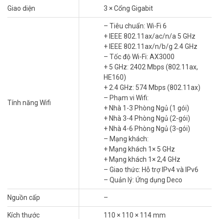
Giao diện
3 × Cổng Gigabit
– Tiêu chuẩn: Wi-Fi 6
+ IEEE 802.11ax/ac/n/a 5 GHz
+ IEEE 802.11ax/n/b/g 2.4 GHz
– Tốc độ Wi-Fi: AX3000
+ 5 GHz: 2402 Mbps (802.11ax,
HE160)
Giải pháp Deco X50(1-Pack) – Wi-Fi 6
+ 2.4 GHz: 574 Mbps (802.11ax)
Mesh thông minh
– Phạm vi Wifi:
Tính năng Wifi
Tốc độ cao, phủ sóng toàn nhà
+ Nhà 1-3 Phòng Ngủ (1 gói)
+ Nhà 3-4 Phòng Ngủ (2-gói)
Thiết bị mạng TP-Link
Deco X50(1-pack) đạt tốc độ AX3000 (3
+ Nhà 4-6 Phòng Ngủ (3-gói)
Gbps) với Wi-Fi 6. Công nghệ OFDMA và MU-MIMO hỗ trợ 150 thiết
– Mạng khách:
bị cùng lúc, không nghẽn mạng. Phủ sóng 260m², lý tưởng cho nhà
+ Mạng khách 1× 5 GHz
2-3 tầng.
+ Mạng khách 1× 2,4 GHz
– Giao thức: Hỗ trợ IPv4 và IPv6
– Quản lý: Ứng dụng Deco
Nguồn cấp
–
Kích thước
110 × 110 × 114 mm