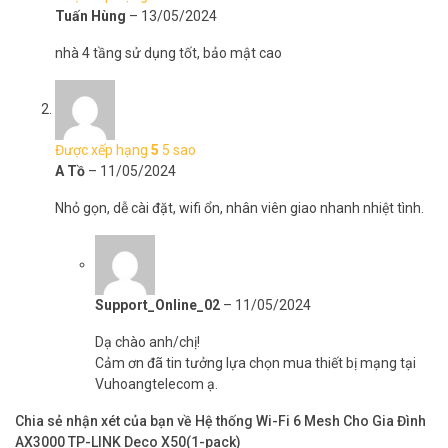
– Quản lý: Ứng dụng Deco
Tuấn Hùng
–
13/05/2024
– Kích thước: 110 × 110 × 114 mm
nhà 4 tầng sử dụng tốt, bảo mật cao
– Chứng chỉ: CE, FCC, RoHS, RCM
– Bảo hành: 24 tháng
– Xuất xứ: Trung Quốc.
– Bảo hành: 2 năm.
Được xếp hạng
5
5 sao
Trọn bộ bao gồm:
A Tồ
–
11/05/2024
– 1thiết bị Deco X50
– 1 cáp Ethernet RJ45
Nhỏ gọn, dễ cài đặt, wifi ổn, nhân viên giao nhanh nhiệt tình.
– 1 bộ chuyển đổi nguồn
– 1 Hướng dẫn cài đặt nhanh
Hỏi đáp về Deco X50(1-Pack) (FAQ)
Support_Online_02
–
11/05/2024
Deco X50(1-pack) có đủ cho nhà 3 tầng
không?
Dạ chào anh/chị!
Cảm ơn đã tin tưởng lựa chọn mua thiết bị mạng tại
Phủ sóng 260m², phù hợp nhà 2-3 tầng,
Vuhoangtelecom ạ.
thêm node nếu cần.
Chia sẻ nhận xét của bạn về Hệ thống Wi-Fi 6 Mesh Cho Gia Đình
AX3000 TP-LINK Deco X50(1-pack)