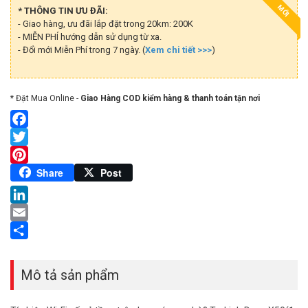
MỚI
* THÔNG TIN ƯU ĐÃI:
- Giao hàng, ưu đãi lắp đặt trong 20km: 200K
- MIỄN PHÍ hướng dẫn sử dụng từ xa.
- Đổi mới Miễn Phí trong 7 ngày. (
Xem chi tiết >>>
)
* Đặt Mua Online -
Giao Hàng COD kiểm hàng & thanh toán tận nơi
Facebook
Twitter
Pinterest
Share
Post
LinkedIn
Email
Share
Mô tả sản phẩm