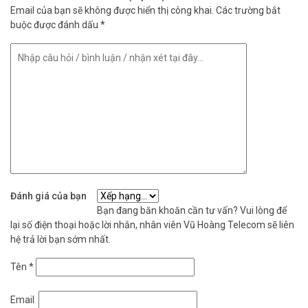
Mesh Wi-Fi nào mạnh nhất cho nhà phố?
Email của bạn sẽ không được hiển thị công khai.
Các trường bắt
buộc được đánh dấu
*
Deco X50(1-pack) mạnh, giá rẻ, lý tưởng
cho nhà phố.
Cài đặt Deco X50 có khó không?
Không, app TP-Link Deco hướng dẫn dễ,
chỉ 3 phút.
TP-Link Deco X50(1-pack) mang Wi-Fi 6
tốc độ cao, phủ sóng mạnh, dễ dùng. Lý
tưởng cho nhà nhiều tầng, nhiều thiết bị
Đánh giá của bạn
IoT. Mua ngay tại Vũ Hoàng Telecom để
Bạn đang băn khoăn cần tư vấn? Vui lòng để
lại số điện thoại hoặc lời nhắn, nhân viên Vũ Hoàng Telecom sẽ liên
nhận giao COD, giá tốt, bảo hành chính
hệ trả lời bạn sớm nhất.
hãng. Tham khảo thêm thông tin tại
Facebook Vuhoangtelecom
nhé.
Tên
*
Email