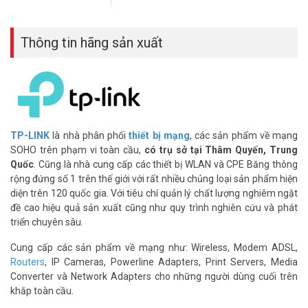
Thông tin hãng sản xuất
*** Xem thêm
Wi-Fi mesh
tại Vũ Hoàng Telecom.
TP-LINK
là nhà phân phối
thiết bị mạng
, các sản phẩm về mạng
SOHO trên phạm vi toàn cầu,
có trụ sở tại Thâm Quyến, Trung
Dễ cài đặt, quản lý tiện lợi
Quốc
. Cũng là nhà cung cấp các thiết bị WLAN và CPE Băng thông
Bộ phát Wi-Fi Deco X50 cài đặt trong 3 bước qua app TP-Link Deco.
rộng đứng số 1 trên thế giới với rất nhiều chủng loại sản phẩm hiện
Hỗ trợ WPA3, bảo mật cao cho thiết bị IoT. Tính năng AI-Roaming
diện trên 120 quốc gia. Với tiêu chí quản lý chất lượng nghiêm ngặt
tự chọn node mạnh nhất, đảm bảo kết nối mượt mà. Thiết kế nhỏ
đề cao hiệu quả sản xuất cũng như quy trình nghiên cứu và phát
gọn, phù hợp mọi không gian.
triển chuyên sâu.
Lợi ích nâng cấp từ Wi-Fi 5
Cung cấp các sản phẩm về mạng như: Wireless, Modem ADSL,
Routers
, IP Cameras, Powerline Adapters, Print Servers, Media
Wi-Fi 6 AX3000 nhanh hơn, ổn định hơn Wi-Fi 5. Tốc độ lý tưởng cho
Converter và Network Adapters cho những người dùng cuối trên
streaming 4K, chơi game, học online. Một node Deco X50(1-pack)
khắp toàn cầu.
đủ cho nhà nhỏ, dễ mở rộng thêm node. Tiết kiệm chi phí, dùng bền