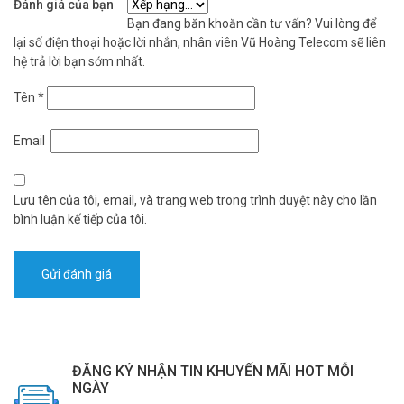
Đánh giá của bạn
động người, tự động theo dõi và gửi cảnh báo kịp thời.
Bạn đang băn khoăn cần tư vấn? Vui lòng để
lại số điện thoại hoặc lời nhắn, nhân viên Vũ Hoàng Telecom sẽ liên
EZVIZ EB8 4G 4K có khả năng ghi hình ban đêm màu không?
hệ trả lời bạn sớm nhất.
Trả lời:
Có, camera hỗ trợ tầm nhìn ban đêm có màu sắc sống
Tên
*
động nhờ đèn trợ sáng và công nghệ hồng ngoại chuyên dụng.
Camera EZVIZ EB8 4G 4K kết hợp độ phân giải cao, kết nối 4G và
Email
năng lượng mặt trời, lý tưởng cho giám sát vùng sâu. Bảo vệ tài sản
dễ dàng với thiết bị thông minh này. Mua ngay hôm nay để nhận tư
vấn miễn phí và giao hàng toàn quốc! Gọi ngay Hotline 1900 9259.
Lưu tên của tôi, email, và trang web trong trình duyệt này cho lần
Tham khảo thêm thông tin tại
Facebook Vuhoangtelecom
nhé.
bình luận kế tiếp của tôi.
ĐĂNG KÝ NHẬN TIN KHUYẾN MÃI HOT MỖI
NGÀY