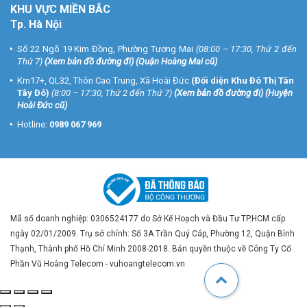
KHU VỰC MIỀN BẮC
Tp. Hà Nội
Số 22 Ngõ 19 Kim Đồng, Phường Tương Mai
(08:00 – 17:30, Thứ 2 đến
Thứ 7)
(
Xem bản đồ đường đi
) (Quận Hoàng Mai cũ)
Km17+, QL32, Thôn Cao Trung, Xã Hoài Đức
(Đối diện Khu Đô Thị Tân
Tây Đô)
(8:00 – 17:30, Thứ 2 đến Thứ 7)
(
Xem bản đồ đường đi
) (Huyện
Hoài Đức cũ)
Hotline:
0989 067 969
Mã số doanh nghiệp: 0306524177 do Sở Kế Hoạch và Đầu Tư TP.HCM cấp
ngày 02/01/2009. Trụ sở chính: Số 3A Trần Quý Cáp, Phường 12, Quận Bình
Thạnh, Thành phố Hồ Chí Minh 2008-2018. Bản quyền thuộc về Công Ty Cổ
Phần Vũ Hoàng Telecom - vuhoangtelecom.vn