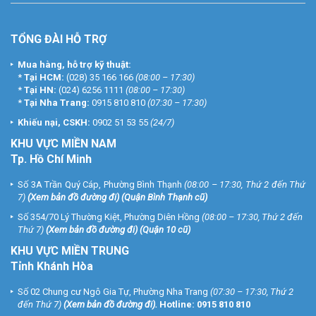
TỔNG ĐÀI HỖ TRỢ
Mua hàng, hỗ trợ kỹ thuật:
*
Tại HCM:
(028) 35 166 166
(08:00 – 17:30)
*
Tại HN:
(024) 6256 1111
(08:00 – 17:30)
*
Tại Nha Trang:
0915 810 810
(07:30 – 17:30)
Khiếu nại, CSKH:
0902 51 53 55
(24/7)
KHU
VỰC MIỀN NAM
Tp. Hồ Chí Minh
Số 3A Trần Quý Cáp, Phường Bình Thạnh
(08:00 – 17:30, Thứ 2 đến Thứ
7)
(
Xem bản đồ đường đi
) (Quận Bình Thạnh cũ)
Số 354/70 Lý Thường Kiệt, Phường Diên Hồng
(08:00 – 17:30, Thứ 2 đến
Thứ 7)
(
Xem bản đồ đường đi
) (Quận 10 cũ)
KHU VỰC MIỀN TRUNG
Tỉnh Khánh Hòa
Số 02 Chung cư Ngô Gia Tự, Phường Nha Trang
(07:30 – 17:30, Thứ 2
đến Thứ 7)
(
Xem bản đồ đường đi
).
Hotline:
0915 810 810