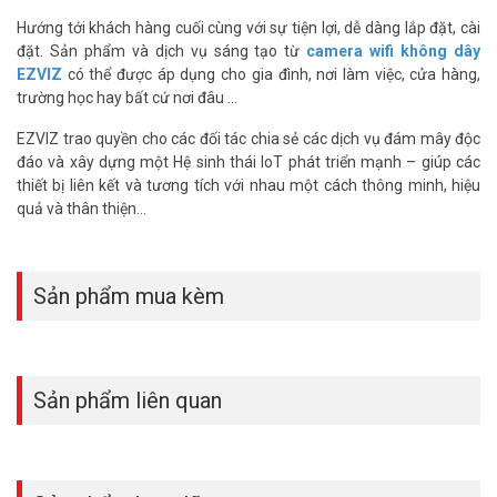
sai. Thông báo được gửi tức thì khi phát hiện chuyển động bất
Hướng tới khách hàng cuối cùng với sự tiện lợi, dễ dàng lắp đặt, cài
thường. Tính năng theo dõi thông minh giúp bạn không bỏ lỡ sự
đặt. Sản phẩm và dịch vụ sáng tạo từ
camera wifi không dây
kiện quan trọng.
EZVIZ
có thể được áp dụng cho gia đình, nơi làm việc, cửa hàng,
trường học hay bất cứ nơi đâu …
Đàm Thoại Hai Chiều Hiệu Quả
EZVIZ trao quyền cho các đối tác chia sẻ các dịch vụ đám mây độc
Tích hợp micro và loa, camera hỗ trợ giao tiếp hai chiều rõ ràng.
đáo và xây dựng một Hệ sinh thái IoT phát triển mạnh – giúp các
Bạn có thể trao đổi với nhân viên tại công trình hoặc cảnh báo từ
thiết bị liên kết và tương tích với nhau một cách thông minh, hiệu
xa. Tin nhắn thoại tùy chỉnh tăng cường an ninh. Tính năng này rất
quả và thân thiện…
hữu ích cho quản lý khu sản xuất.
Thông số kỹ thuật camera Wifi quay quét
dùng pin EZVIZ EB8 4G 4K
Sản phẩm mua kèm
– Chuấn nén H265/H.264
– Cảm biến 1/2.7″ Progressive CMOS
– Độ phân giải 8.0 megapixel
– Ống kính 4mm@ F1.6, góc nhìn chéo 100°, góc nhìn ngang 83°
Sản phẩm liên quan
– Hồng ngoại 15m, đèn trợ sáng 15m
– Tính năng chuyển động của con người, tự động theo dõi
– Góc quay ngang 340 độ, góc xoay dọc 65 độ
– Tích hợp pin dung lượng 10400 mAh
(Sử dụng với Solar Panel E)