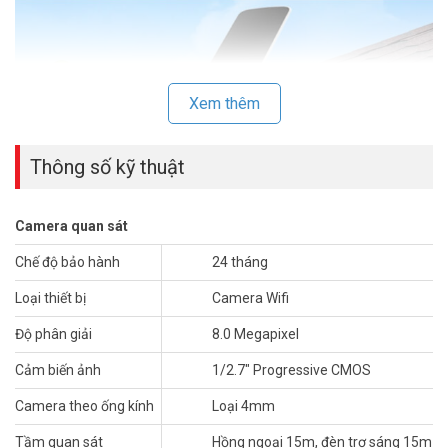
Xem thêm
Thông số kỹ thuật
Camera quan sát
Lý Do Chọn Camera EZVIZ EB8 4G 4K
Chế độ bảo hành
24 tháng
Độ Phân Giải 4K Siêu Nét
Loại thiết bị
Camera Wifi
Camera dùng pin
EZVIZ EB8 4G 4K mang đến hình ảnh chi tiết với
Độ phân giải
8.0 Megapixel
độ phân giải 3840×2160. Công nghệ WDR cân bằng ánh sáng, đảm
bảo hình ảnh rõ ràng dù trong điều kiện ngược sáng. Tính năng này
Cảm biến ảnh
1/2.7″ Progressive CMOS
lý tưởng cho giám sát nông trại hoặc công trình rộng lớn. Mọi
Camera theo ống kính
Loại 4mm
chuyển động đều được ghi lại chính xác.
Tầm quan sát
Hồng ngoại 15m, đèn trợ sáng 15m