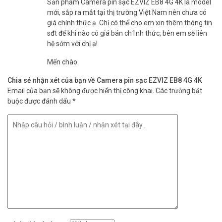
Sản phẩm Camera pin sạc EZVIZ EB8 4G 4K là model
– Thông tin quy định
mới, sắp ra mắt tại thị trường Việt Nam nên chưa có
– Hướng dẫn nhanh
giá chính thức ạ. Chị có thể cho em xin thêm thông tin
Giải đáp câu hỏi thường gặp (Q&A)
sđt để khi nào có giá bán ch1nh thức, bên em sẽ liên
hệ sớm với chị ạ!
Camera EZVIZ EB8 4G 4K có hỗ trợ kết nối mạng nào?
Mến chào
Trả lời:
Camera sử dụng SIM 4G trực tiếp, không cần Wi-Fi, giúp
giám sát linh hoạt ở mọi nơi có sóng di động.
Chia sẻ nhận xét của bạn về Camera pin sạc EZVIZ EB8 4G 4K
Email của bạn sẽ không được hiển thị công khai.
Các trường bắt
Thời lượng pin của EZVIZ EB8 4G 4K dùng được bao lâu?
buộc được đánh dấu
*
Trả lời:
Camera trang bị pin dung lượng 10.400mAh, có thể sạc lại
bằng tấm pin năng lượng mặt trời, cho thời gian sử dụng lâu dài.
Camera có khả năng quay quét và quan sát như thế nào?
Trả lời:
EZVIZ EB8 4G có khả năng quay quét 340 độ ngang và
nghiêng 65 độ, bao phủ toàn diện khu vực ngoài trời.
Camera có hỗ trợ phát hiện và theo dõi chuyển động thông minh
không?
Trả lời:
Có, camera tích hợp AI giúp phát hiện chính xác chuyển