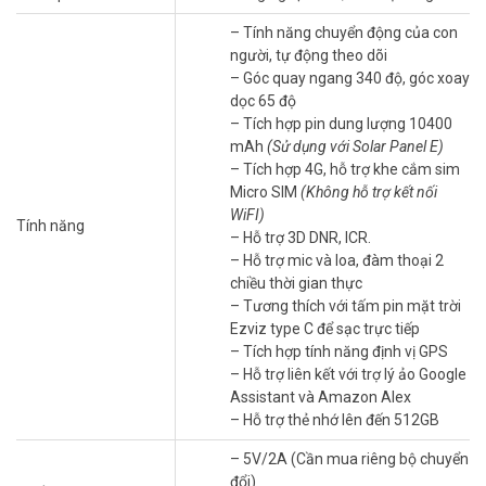
Kết Nối SIM 4G, Không Cần Wi-Fi
– Tính năng chuyển động của con
Sử dụng SIM 4G, camera hoạt động ổn định ở những khu vực xa
người, tự động theo dõi
xôi. Bạn có thể giám sát rẫy nương hay nhà xưởng từ xa qua ứng
– Góc quay ngang 340 độ, góc xoay
dụng EZVIZ. Kết nối mạnh mẽ giúp truyền tải video mượt mà.
dọc 65 độ
** Tìm hiểu thêm về các dòng
camera 4G EZVIZ
giá tốt tại Vũ
– Tích hợp pin dung lượng 10400
Hoàng Telecom.
mAh
(Sử dụng với Solar Panel E)
– Tích hợp 4G, hỗ trợ khe cắm sim
Pin Sạc Lớn Kèm Năng Lượng Mặt Trời
Micro SIM
(Không hỗ trợ kết nối
WiFI)
Pin 10.400mAh cho phép hoạt động liên tục đến 6 tháng chỉ trong
Tính năng
– Hỗ trợ 3D DNR, ICR.
một lần sạc. Tấm pin năng lượng mặt trời EZVIZ đi kèm đảm bảo
– Hỗ trợ mic và loa, đàm thoại 2
nguồn năng lượng bền vững. Thiết kế không dây giúp lắp đặt dễ
chiều thời gian thực
dàng ở mọi địa hình. Đây là giải pháp tiết kiệm và thân thiện môi
– Tương thích với tấm pin mặt trời
trường.
Ezviz type C để sạc trực tiếp
– Tích hợp tính năng định vị GPS
– Hỗ trợ liên kết với trợ lý ảo Google
Assistant và Amazon Alex
– Hỗ trợ thẻ nhớ lên đến 512GB
– 5V/2A (Cần mua riêng bộ chuyển
đổi)