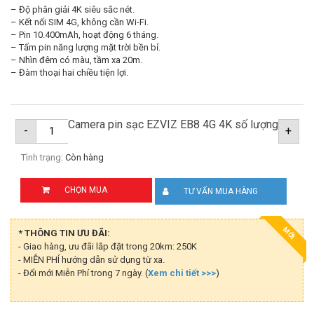
– Độ phân giải 4K siêu sắc nét.
– Kết nối SIM 4G, không cần Wi-Fi.
– Pin 10.400mAh, hoạt động 6 tháng.
– Tấm pin năng lượng mặt trời bền bỉ.
– Nhìn đêm có màu, tầm xa 20m.
– Đàm thoại hai chiều tiện lợi.
Camera pin sạc EZVIZ EB8 4G 4K số lượng
-
+
Tình trạng:
Còn hàng
CHỌN MUA
TƯ VẤN MUA HÀNG
MỚI
* THÔNG TIN ƯU ĐÃI:
- Giao hàng, ưu đãi lắp đặt trong 20km: 250K
- MIỄN PHÍ hướng dẫn sử dụng từ xa.
- Đổi mới Miễn Phí trong 7 ngày. (
Xem chi tiết >>>
)