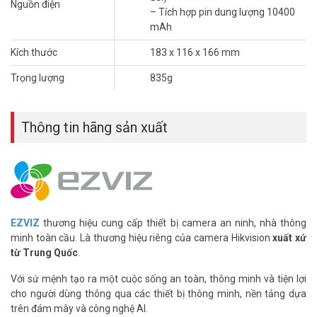
Nguồn điện
– Tích hợp pin dung lượng 10400
mAh
Kích thước
183 x 116 x 166 mm
Trọng lượng
835g
Thông tin hãng sản xuất
Tính Năng Nổi Bật Của Camera EZVIZ EB8
4G 4K
Quan Sát Ban Đêm Có Màu
Chế độ nhìn đêm có màu với đèn spotlight tích hợp mang đến hình
ảnh sống động trong bóng tối. Tầm nhìn ban đêm đạt 20m, phù
EZVIZ
thương hiệu cung cấp thiết bị camera an ninh, nhà thông
hợp cho khu vực ngoài trời rộng. Người dùng có thể chuyển sang
minh toàn cầu. Là thương hiệu riêng của camera Hikvision
xuất xứ
chế độ hồng ngoại để tiết kiệm pin. Tính năng này nâng cao hiệu
từ Trung Quốc
.
quả giám sát.
Với sứ mệnh tạo ra một cuộc sống an toàn, thông minh và tiện lợi
Phát Hiện Chuyển Động Thông Minh
cho người dùng thông qua các thiết bị thông minh, nền tảng dựa
trên đám mây và công nghệ AI.
Camera sử dụng AI để nhận diện người và xe, giảm thiểu cảnh báo