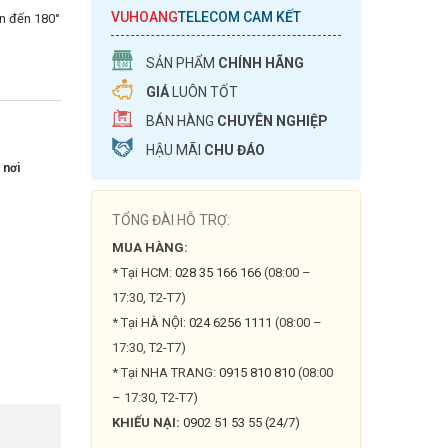
VUHOANG
TELECOM CAM KẾT
n đến 180°
SẢN PHẨM
CHÍNH HÃNG
GIÁ
LUÔN TỐT
BÁN HÀNG
CHUYÊN NGHIỆP
HẬU MÃI
CHU ĐÁO
 nơi
TỔNG ĐÀI HỖ TRỢ:
MUA HÀNG:
* Tại HCM:
028 35 166 166
(08:00 –
17:30, T2-T7)
* Tại HÀ NỘI:
024 6256 1111
(08:00 –
17:30, T2-T7)
* Tại NHA TRANG:
0915 810 810
(08:00
– 17:30, T2-T7)
KHIẾU NẠI:
0902 51 53 55 (24/7)