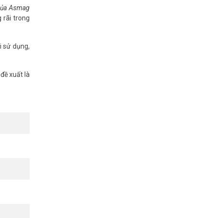
 của Asmag
 rãi trong
i sử dụng,
đề xuất là