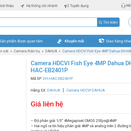
Hỗ 
Giới thiệu
Hệ thống chi nhánh
Tuyển dụng
Tìm kiếm
Sản phẩm được quan tâm
Khuyến mãi
Giao hàng nha
n sát
»
Camera thân trụ
»
DAHUA
»
Camera HDCVI Fish Eye 4MP Dahua DH-H
Camera HDCVI Fish Eye 4MP Dahua D
HAC-EB2401P
Mã SP:
DH-HAC-EB2401P
Hãng SX:
DAHUA
Camera HDCVI DAHUA
Giá liên hệ
– Độ phân giải 1/3″ 4Megapixel CMOS 25fps@4MP
– Hai ngõ ra tín hiệu phân giải 4MP và analog trên 2 đường 