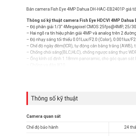
Bán camera Fish Eye 4MP Dahua DH-HAC-EB2401P giá tố
Thông số kỹ thuật camera Fish Eye HDCVI 4MP Dahu
– Độ phân giải 1/3″ 4Megapixel CMOS 25fps@4MP, 25/
– Hai ngõ ra tín hiệu phân giải 4MP và analog trên 2 đường
– Độ nhạy sáng tối thiểu 0.01Lux/F2.0 (Color), 0.001lux/F
– Chế độ ngày đêm(ICR), tự động cân bằng trắng (AWB), 
– Chống chói sáng(BLC,HLC), chống ngược sáng thực WD
– Ống kính cố định 1.18mm panoramic, cho góc quan sát 
– Chống va đập IK10
– Chất liệu vỏ nhôm đúc
– Môi trường làm việc từ -30°C~+60°C
– Khoảng cách truyền tải trên cáp đồng trục lên đến 300m
– Kích thước φ110mm×56mm
– Trọng lượng 0.41kg
Thông số kỹ thuật
– Điện áp DC12V, công suất 2.2W
– Xuất xứ: Trung Quốc
– Bảo hành: 24 tháng
Camera quan sát
Để cập nhật thông tin giá camera giám sát DAHUA mới nhâ
Chế độ bảo hành
24 th
(028) 3962 5555 – (024) 6256 1111 – (024) 3273 6666 để 