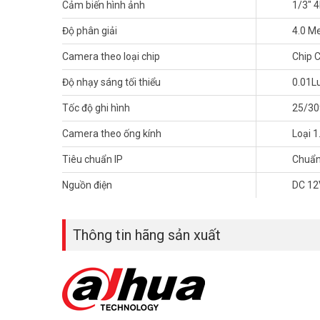
Cảm biến hình ảnh
1/3″ 
Tham khảo các kênh thông tin khác:
Độ phân giải
4.0 M
– Facebook:
https://www.facebook.com/vuhoangteleco
– Youtube:
https://www.youtube.com/c/VuhoangTVChan
Camera theo loại chip
Chip
– Website:
https://vuhoangtelecom.vn/
Độ nhạy sáng tối thiểu
0.01Lu
Tốc độ ghi hình
25/3
Camera theo ống kính
Loại 
Tiêu chuẩn IP
Chuẩn
Nguồn điện
DC 12
Thông tin hãng sản xuất