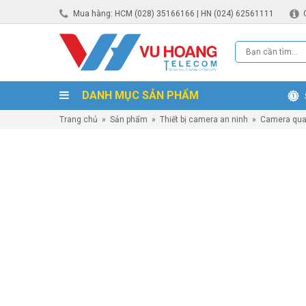
Mua hàng: HCM (028) 35166166 | HN (024) 62561111
DANH MỤC SẢN PHẨM
Trang chủ
»
Sản phẩm
»
Thiết bị camera an ninh
»
Camera qua