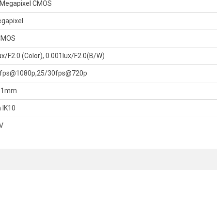
4Megapixel CMOS
egapixel
m/
nel
 CMOS
x/F2.0 (Color), 0.001lux/F2.0(B/W)
0fps@1080p,25/30fps@720p
1.1mm
 IK10
V