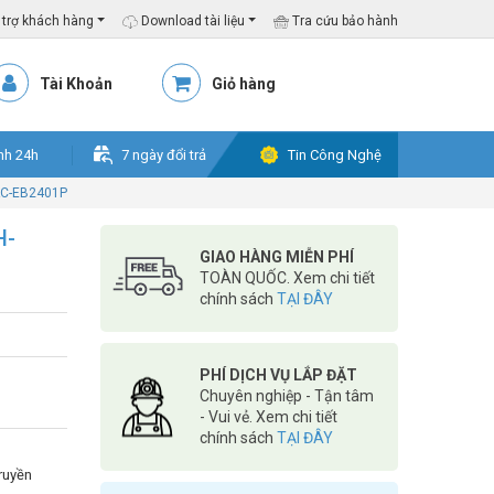
trợ khách hàng
Download tài liệu
Tra cứu bảo hành
Tài Khoản
Giỏ hàng
nh 24h
7 ngày đổi trả
Tin Công Nghệ
AC-EB2401P
H-
GIAO HÀNG MIỄN PHÍ
TOÀN QUỐC. Xem chi tiết
chính sách
TẠI ĐÂY
PHÍ DỊCH VỤ LẮP ĐẶT
Chuyên nghiệp - Tận tâm
- Vui vẻ. Xem chi tiết
chính sách
TẠI ĐÂY
truyền