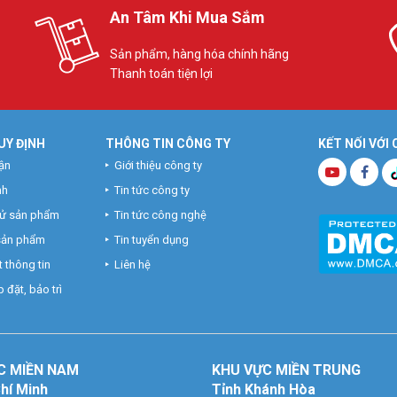
An Tâm Khi Mua Sắm
Sản phẩm, hàng hóa chính hãng
Thanh toán tiện lợi
UY ĐỊNH
THÔNG TIN CÔNG TY
KẾT NỐI VỚI
ận
Giới thiệu công ty
nh
Tin tức công ty
hử sản phẩm
Tin tức công nghệ
 sản phẩm
Tin tuyển dụng
 thông tin
Liên hệ
 đặt, bảo trì
C MIỀN NAM
KHU VỰC MIỀN TRUNG
Chí Minh
Tỉnh Khánh Hòa