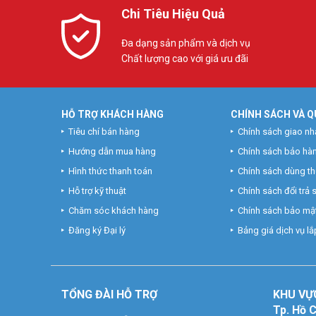
Chi Tiêu Hiệu Quả
Đa dạng sản phẩm và dịch vụ
Chất lượng cao với giá ưu đãi
HỖ TRỢ KHÁCH HÀNG
CHÍNH SÁCH VÀ Q
Tiêu chí bán hàng
Chính sách giao nh
Hướng dẫn mua hàng
Chính sách bảo hà
Hình thức thanh toán
Chính sách dùng t
Hỗ trợ kỹ thuật
Chính sách đổi trả
Chăm sóc khách hàng
Chính sách bảo mật
Đăng ký Đại lý
Bảng giá dịch vụ lắp
TỔNG ĐÀI HỖ TRỢ
KHU
VỰ
Tp. Hồ 