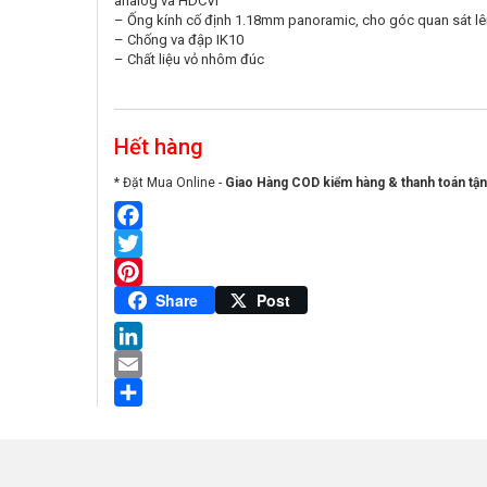
analog và HDCVI
– Ống kính cố định 1.18mm panoramic, cho góc quan sát lê
– Chống va đập IK10
– Chất liệu vỏ nhôm đúc
Hết hàng
* Đặt Mua Online -
Giao Hàng COD kiểm hàng & thanh toán tận
Facebook
Twitter
Pinterest
Share
Post
LinkedIn
Email
Share