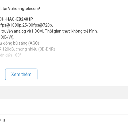
t tại Vuhoangtelecom!
a DH-HAC-EB2401P
30fps@1080p,25/30fps@720p,
 truyền analog và HDCVI. Thời gian thực không trễ hình.
2.0(B/W),
tự động bù sáng (AGC)
R 120dB, chống nhiễu (3D-DNR)
lên đến 180°
Xem thêm
 với cáp 75-3 ôm
́t, quý khách hàng vui lòng liên hệ HOTLINE 1900 9259 – (028) 35 166 
áng
được hỗ trợ tốt nhất.