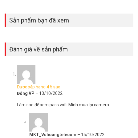
Sản phẩm bạn đã xem
Đánh giá về sản phẩm
*** Xem thêm:
Màn hình gương điện tử Hikvision M1 góc nhìn siêu
rộng giá tốt
Được xếp hạng
4
5 sao
Đông VP
–
13/10/2022
Thông số kỹ thuật camera hành trình cho
ô tô Hikvision B1 cho góc siêu rộng
Làm sao để xem pass wifi. Mình mua lại camera
– Chất lượng hình ảnh cực đẹp cả ngày và đêm.
– Độ phân giải 1080p, trường nhìn 166°, F2.0, H.264.
– Tích hợp Micro và loa.
– Tích hợp cảm biến gia tốc – Tự động khóa và bảo vệ video khi có
MKT_Vuhoangtelecom
–
15/10/2022