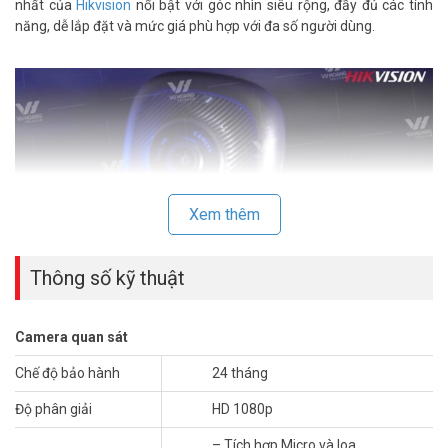
nhất của
Hikvision
nổi bật với góc nhìn siêu rộng, đầy đủ các tính
năng, dễ lắp đặt và mức giá phù hợp với đa số người dùng.
Xem thêm
Thông số kỹ thuật
Hikvision B1
cho độ phân giải 1080P x 720P, tốc độ khung hình
Camera quan sát
25fps, khẩu độ 2.0mm. Góc nhìn siêu rộng với góc nhìn ngang 160°,
Góc nhìn dọc 130°. Chất lượng hình ảnh video ghi lại có thể được
Chế độ bảo hành
24 tháng
điều chỉnh trực tiếp bằng Ứng dụng miễn phí của Hikvision trên điện
Độ phân giải
HD 1080p
thoại (App Hikdashcam).
– Tích hợp Micro và loa.