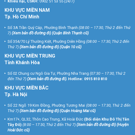
Khiếu nại, CSKH:
0902 51 53 55
(24/7)
KHU
VỰC MIỀN NAM
Tp. Hồ Chí Minh
Số 3A Trần Quý Cáp, Phường Bình Thạnh
(08:00 – 17:30, Thứ 2 đến Thứ
7)
(
Xem bản đồ đường đi
) (Quận Bình Thạnh cũ)
Số 354/70 Lý Thường Kiệt, Phường Diên Hồng
(08:00 – 17:30, Thứ 2 đến
Thứ 7)
(
Xem bản đồ đường đi
) (Quận 10 cũ)
KHU VỰC MIỀN TRUNG
Tỉnh Khánh Hòa
Số 02 Chung cư Ngô Gia Tự, Phường Nha Trang
(07:30 – 17:30, Thứ 2
đến Thứ 7)
(
Xem bản đồ đường đi
).
Hotline:
0915 810 810
KHU VỰC MIỀN BẮC
Tp. Hà Nội
Số 22 Ngõ 19 Kim Đồng, Phường Tương Mai
(08:00 – 17:30, Thứ 2 đến
Thứ 7)
(
Xem bản đồ đường đi
) (Quận Hoàng Mai cũ)
Km17+, QL32, Thôn Cao Trung, Xã Hoài Đức
(Đối diện Khu Đô Thị Tân
Tây Đô)
(8:00 – 17:30, Thứ 2 đến Thứ 7)
(
Xem bản đồ đường đi
) (Huyện
Hoài Đức cũ)