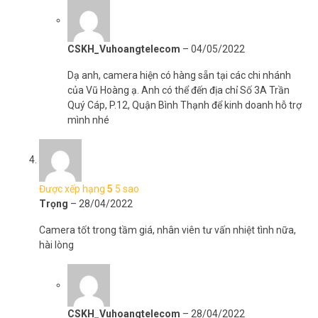
Video: 195.000đ
Module 4G: 2.000.000đ
Đặt hàng Online ngay Dashcam Hikvision B1 xin vui lòng liên
CSKH_Vuhoangtelecom
–
04/05/2022
hệ Hotline
1900.9259
để được hỗ trợ ưu đãi tốt nhất. Tham khảo
thêm thông tin tại
Facebook Vuhoangtelecom
nhé.
Dạ anh, camera hiện có hàng sẵn tại các chi nhánh
của Vũ Hoàng ạ. Anh có thể đến địa chỉ Số 3A Trần
Quý Cáp, P.12, Quận Bình Thạnh để kinh doanh hỗ trợ
mình nhé
Được xếp hạng
5
5 sao
Trọng
–
28/04/2022
Camera tốt trong tầm giá, nhân viên tư vấn nhiệt tình nữa,
hài lòng
CSKH_Vuhoangtelecom
–
28/04/2022