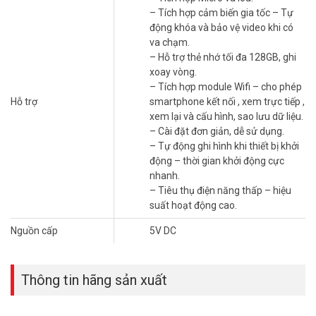
Một chiếc
Camera hành trình
cho ô tô tốt giống như 1 hệ thống
– Tích hợp cảm biến gia tốc – Tự
CCTV giúp bảo vệ bạn và xế yêu của bạn mọi lúc, mọi nơi.
động khóa và bảo vệ video khi có
Chế độ lái xe & đỗ xe của Dashcam Hikvision
va chạm.
– Hỗ trợ thẻ nhớ tối đa 128GB, ghi
B1
xoay vòng.
Cài đặt đơn giản, dễ sử dụng
– Tích hợp module Wifi – cho phép
Tự động ghi hình khi thiết bị khởi động – thời gian khởi động
Hỗ trợ
smartphone kết nối , xem trực tiếp ,
cực nhanh
xem lại và cấu hình, sao lưu dữ liệu.
Hỗ trợ ghi hình khi đỗ xe khi có dây cáp chuyên dụng (Video
– Cài đặt đơn giản, dễ sử dụng.
sẽ tua nhanh khi thời gian ở chế độ đỗ xe)
– Tự động ghi hình khi thiết bị khởi
Tiêu thụ điện năng thấp – hiệu suất hoạt động cao
động – thời gian khởi động cực
Sử dụng nguồn 5V , kèm tẩu cắm trên ô tô + cáp nguồn
nhanh.
Tự động tắt khi phát hiện thấy điện áp nguồn của xe thấp
– Tiêu thụ điện năng thấp – hiệu
hơn 11,7V.
suất hoạt động cao.
Nguồn cấp
5V DC
Thông tin hãng sản xuất