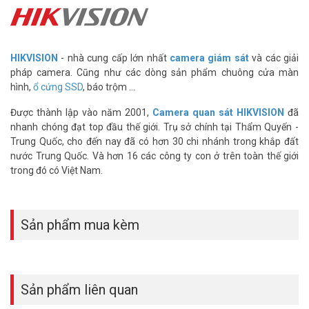
HIKVISION
- nhà cung cấp lớn nhất
camera giám sát
và các giải
pháp camera. Cũng như các dòng sản phẩm chuông cửa màn
hình,
ổ cứng SSD
, báo trộm ...
Review Dashcam B1 – Camera hành trình
Hikvision chất lượng
Được thành lập vào năm 2001,
Camera quan sát HIKVISION
đã
nhanh chóng đạt top đầu thế giới. Trụ sở chính tại Thẩm Quyến -
Trung Quốc, cho đến nay đã có hơn 30 chi nhánh trong khắp đất
nước Trung Quốc. Và hơn 16 các công ty con ở trên toàn thế giới
trong đó có Việt Nam.
Sản phẩm mua kèm
Sản phẩm liên quan