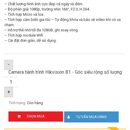
– Chất lượng hình ảnh cực đẹp cả ngày và đêm.
– Độ phân giải 1080p, trường nhìn 166°, F2.0, H.264.
– Tích hợp Micro và loa.
– Tích hợp cảm biến gia tốc – Tự động khóa và bảo vệ video khi có va
chạm.
– Hỗ trợ thẻ nhớ tối đa 128GB, ghi xoay vòng.
– Tích hợp module Wifi.
– Cài đặt đơn giản, dễ sử dụng.
-
Camera hành trình Hikvision B1 - Góc siêu rộng số lượng
+
Tình trạng:
Còn hàng
CHỌN MUA
TƯ VẤN MUA HÀNG