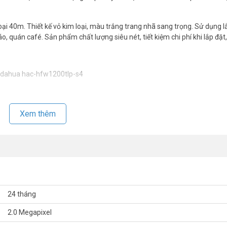
i 40m. Thiết kế vỏ kim loại, màu trắng trang nhã sang trọng. Sử dụng l
, quán café. Sản phẩm chất lượng siêu nét, tiết kiệm chi phí khi lắp đặ
P Dahua HAC-HFW1200TLP-S4
Xem thêm
ch hợp OSD.
.02Lux@F1.85(0Lux IR LED on).
g minh.
tự động bù sáng (AGC), chống ngược sáng(BLC), chống nhiễu (2D-DNR).
24 tháng
2.0 Megapixel