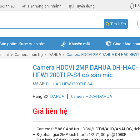
Hỗ 
Giới thiệu
Hệ thống chi nhánh
Tuyển dụng
Tìm kiếm
Sản phẩm được quan tâm
Khuyến mãi
Giao hàng nha
n sát
»
Camera thân trụ
»
DAHUA
»
Camera HDCVI 2MP DAHUA DH-HAC-HFW12
Camera HDCVI 2MP DAHUA DH-HAC-
HFW1200TLP-S4 có sẵn mic
Mã SP:
DH-HAC-HFW1200TLP-S4
Hãng SX:
DAHUA
Camera HDCVI DAHUA
Giá liên hệ
– Camera thế hệ S4 hỗ trợ HDCVI/HDTVI/AHD/ANALOG, tích
– Độ phân giải 2MP kích thước 1/2.7”, 30fps@1080P.