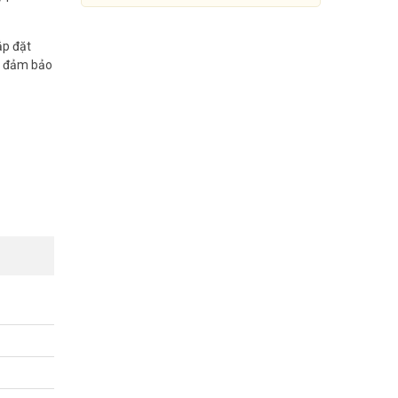
ắp đặt
t, đảm bảo
Camera HDCVI 2MP DAHUA
DH-HAC-HFW1200TLP-S4 có
sẵn mic
Đang cập nhật giá
Mua Ngay