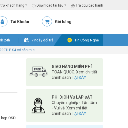
trợ khách hàng
Download tài liệu
Tra cứu bảo hành
Tài Khoản
Giỏ hàng
nh 24h
7 ngày đổi trả
Tin Công Nghệ
00TLP-S4 có sẵn mic
GIAO HÀNG MIỄN PHÍ
TOÀN QUỐC. Xem chi tiết
chính sách
TẠI ĐÂY
PHÍ DỊCH VỤ LẮP ĐẶT
Chuyên nghiệp - Tận tâm
- Vui vẻ. Xem chi tiết
chính sách
TẠI ĐÂY
 hợp OSD.