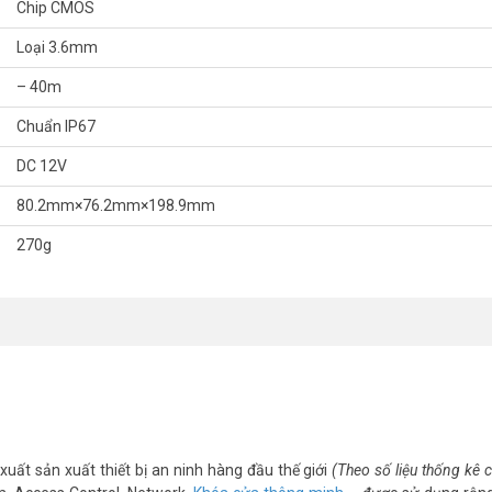
Chip CMOS
Loại 3.6mm
– 40m
́t, quý khách hàng vui lòng liên hệ HOTLINE 1900 9259 để được hỗ trợ tố
Chuẩn IP67
m/
DC 12V
nel
80.2mm×76.2mm×198.9mm
270g
xuất sản xuất thiết bị an ninh hàng đầu thế giới
(Theo số liệu thống kê