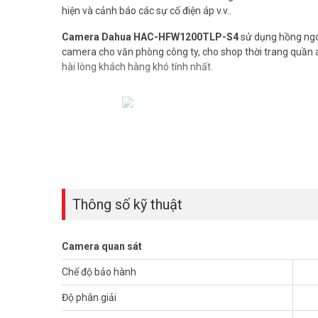
hiện và cảnh báo các sự cố điện áp v.v..
Camera Dahua HAC-HFW1200TLP-S4
sử dụng hồng ngoạ
camera cho văn phòng công ty, cho shop thời trang quần áo
hài lòng khách hàng khó tính nhất.
Thông số kỹ thuật camera HDCVI 2M
– Camera HDCVI thân hồng ngoại.
– Camera thế hệ S4 hỗ trợ HDCVI/HDTVI/AHD/ANALOG, tí
– Độ phân giải 2MP kích thước 1/2.7”, 30fps@1080P.
Thông số kỹ thuật
– Thời gian thực không trễ hình, độ nhạy sáng tối thiểu 0
– Ống kính cố định 3.6mm.
– Tầm xa hồng ngoại 40m với công nghệ hồng ngoại thôn
Camera quan sát
– Chế độ ngày đêm(ICR), tự động cân bằng trắng (AWB), 
– Chuẩn chống nước IP67.
Chế độ bảo hành
– Chất liệu vỏ kim loại.
– Kích thước: 176mm×72.4mm×72.5mm.
Độ phân giải
– Trọng lượng: 0.34kg.