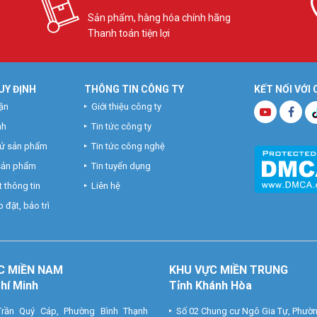
Sản phẩm, hàng hóa chính hãng
Thanh toán tiện lợi
UY ĐỊNH
THÔNG TIN CÔNG TY
KẾT NỐI VỚI
ận
Giới thiệu công ty
nh
Tin tức công ty
hử sản phẩm
Tin tức công nghệ
 sản phẩm
Tin tuyển dụng
 thông tin
Liên hệ
 đặt, bảo trì
C MIỀN NAM
KHU VỰC MIỀN TRUNG
Chí Minh
Tỉnh Khánh Hòa
rần Quý Cáp, Phường Bình Thạnh
Số 02 Chung cư Ngô Gia Tự, Phườ