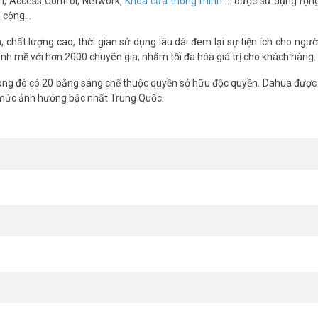
m, Access Control, Network,
Khóa cửa thông minh
… được sử dụng rộng
g cộng…
chất lượng cao, thời gian sử dụng lâu dài đem lại sự tiện ích cho ngườ
nh mẽ với hơn 2000 chuyên gia, nhằm tối đa hóa giá trị cho khách hàng.
ng đó có 20 bằng sáng chế thuộc quyền sở hữu độc quyền. Dahua được 
 mức ảnh hưởng bậc nhất Trung Quốc.