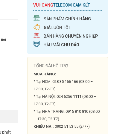
VUHOANG
TELECOM CAM KẾT
SẢN PHẨM
CHÍNH HÃNG
GIÁ
LUÔN TỐT
BÁN HÀNG
CHUYÊN NGHIỆP
 nơi
HẬU MÃI
CHU ĐÁO
TỔNG ĐÀI HỖ TRỢ:
MUA HÀNG:
* Tại HCM:
028 35 166 166
(08:00 –
17:30, T2-T7)
* Tại HÀ NỘI:
024 6256 1111
(08:00 –
17:30, T2-T7)
* Tại NHA TRANG:
0915 810 810
(08:00
– 17:30, T2-T7)
KHIẾU NẠI:
0902 51 53 55 (24/7)
ợ phát