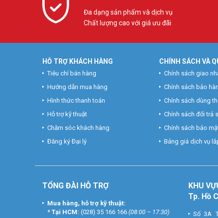
Đa dạng sản phẩm và dịch vụ
Chất lượng cao với giá ưu đãi
HỖ TRỢ KHÁCH HÀNG
CHÍNH SÁCH VÀ Q
Tiêu chí bán hàng
Chính sách giao nh
Hướng dẫn mua hàng
Chính sách bảo hà
Hình thức thanh toán
Chính sách dùng t
Hỗ trợ kỹ thuật
Chính sách đổi trả
Chăm sóc khách hàng
Chính sách bảo mật
Đăng ký Đại lý
Bảng giá dịch vụ lắp
TỔNG ĐÀI HỖ TRỢ
KHU
VỰ
Tp. Hồ 
Mua hàng, hỗ trợ kỹ thuật:
*
Tại HCM:
(028) 35 166 166
(08:00 – 17:30)
Số 3A T