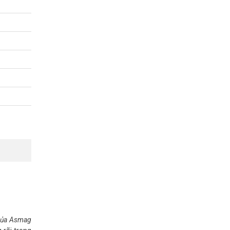
t nhất.
 của Asmag