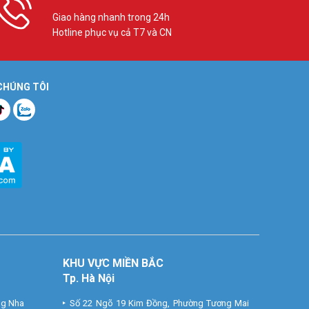
Giao hàng nhanh trong 24h
Hotline phục vụ cả T7 và CN
 CHÚNG TÔI
KHU VỰC MIỀN BẮC
Tp. Hà Nội
ng Nha
Số 22 Ngõ 19 Kim Đồng, Phường Tương Mai