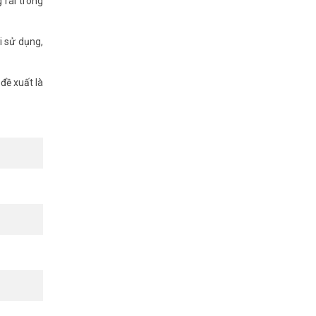
 rãi trong
i sử dụng,
đề xuất là