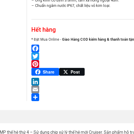
– Ống kính cố định 3.6mm, tầm xa hồng ngoại 40m.
– Chuẩn ngâm nước IP67, chất liệu vỏ kim loại.
Hết hàng
* Đặt Mua Online -
Giao Hàng COD kiểm hàng & thanh toán tận
Facebook
Twitter
Pinterest
Share
Post
LinkedIn
Email
Share
 thế hệ thứ 4 – Sử dụng chip xử lý thế hệ mới Cruiser. Sản phẩm hỗ tr