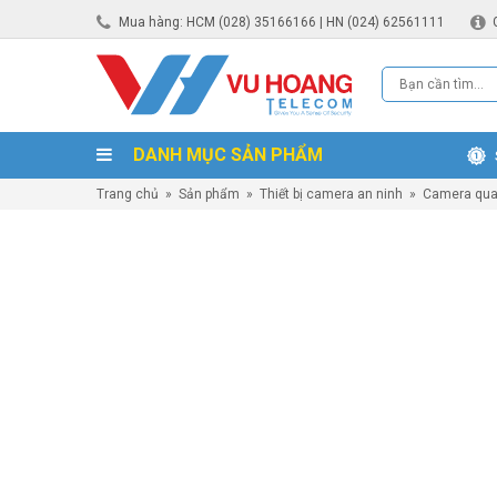
Mua hàng: HCM (028) 35166166 | HN (024) 62561111
DANH MỤC SẢN PHẨM
Trang chủ
»
Sản phẩm
»
Thiết bị camera an ninh
»
Camera qua