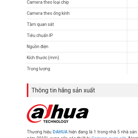
Camera theo loại chip
– Xuất xứ: Trung Quốc.
– Bảo hành: 24 tháng.
Camera theo ống kính
>> Xem thêm:
Camera giám sát
|
Thiết bị camera an ninh
Tầm quan sát
Để cập nhật thông tin giá camera giám sát DAHUA mới nhâ
Tiêu chuẩn IP
Tham khảo các kênh thông tin khác:
– Facebook:
https://www.facebook.com/vuhoangteleco
Nguồn điện
– Youtube:
https://www.youtube.com/c/VuhoangTVChan
Kích thước (mm)
– Website:
https://vuhoangtelecom.vn/
Trọng lượng
Thông tin hãng sản xuất
Thương hiệu
DAHUA
hiện đang là 1 trong nhà 5 nhà sản 