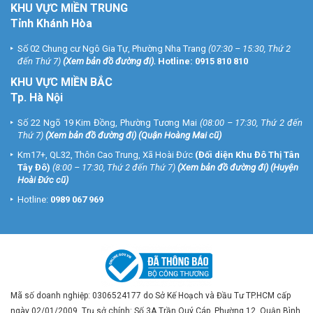
KHU VỰC MIỀN TRUNG
Tỉnh Khánh Hòa
Số 02 Chung cư Ngô Gia Tự, Phường Nha Trang
(07:30 – 15:30, Thứ 2
đến Thứ 7)
(
Xem bản đồ đường đi
).
Hotline:
0915 810 810
KHU VỰC MIỀN BẮC
Tp. Hà Nội
Số 22 Ngõ 19 Kim Đồng, Phường Tương Mai
(08:00 – 17:30, Thứ 2 đến
Thứ 7)
(
Xem bản đồ đường đi
) (Quận Hoàng Mai cũ)
Km17+, QL32, Thôn Cao Trung, Xã Hoài Đức
(Đối diện Khu Đô Thị Tân
Tây Đô)
(8:00 – 17:30, Thứ 2 đến Thứ 7)
(
Xem bản đồ đường đi
) (Huyện
Hoài Đức cũ)
Hotline:
0989 067 969
Mã số doanh nghiệp: 0306524177 do Sở Kế Hoạch và Đầu Tư TP.HCM cấp
ngày 02/01/2009. Trụ sở chính: Số 3A Trần Quý Cáp, Phường 12, Quận Bình