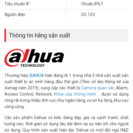
– Chuẩn chống nước IP67, vỏ kim loại.
Tiêu chuẩn IP
Chuẩn IP67
– Bảo hành: 24 tháng
Nguồn điện
DC 12V
– Xuất xứ Trung Quốc
Để cập nhật thông tin giá camera giám sát DAHUA mới nhất, quý
khách hàng vui lòng liên hệ HOTLINE 1900 9259 để được hỗ trợ tốt
Thông tin hãng sản xuất
nhất.
Tham khảo các kênh thông tin khác:
– Facebook:
https://www.facebook.com/vuhoangtelecom/
– Youtube:
https://www.youtube.com/c/VuhoangTVChannel
– Website:
https://vuhoangtelecom.vn/
Thương hiệu
DAHUA
hiện đang là 1 trong nhà 5 nhà sản xuất sản
xuất thiết bị an ninh hàng đầu thế giới
(Theo số liệu thống kê của
Asmag năm 2019)
, cung cấp các thiết bị
Camera quan sát
, Alarm,
Access Control, Network,
Khóa cửa thông minh
… được sử dụng
rộng rãi trong nhiều lĩnh vực như ngân hàng, cơ sở hạ tầng, khu vực
công cộng…
Các sản phẩm Dahua có kiểu dáng đẹp, giá cả cạnh tranh, chất
lượng cao, thời gian sử dụng lâu dài đem lại sự tiện ích cho người
sử dụng, Quy trình sản xuất hiện đại. Dahua có một đội ngũ R&D