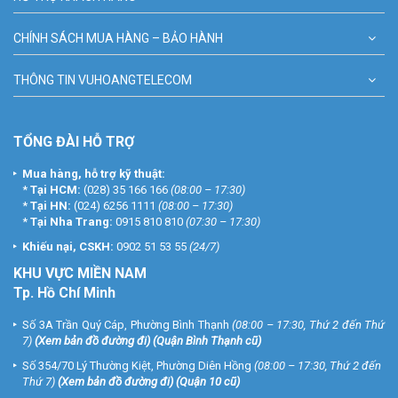
CHÍNH SÁCH MUA HÀNG – BẢO HÀNH
THÔNG TIN VUHOANGTELECOM
TỔNG ĐÀI HỖ TRỢ
Mua hàng, hỗ trợ kỹ thuật:
*
Tại HCM:
(028) 35 166 166
(08:00 – 17:30)
*
Tại HN:
(024) 6256 1111
(08:00 – 17:30)
*
Tại Nha Trang:
0915 810 810
(07:30 – 17:30)
Khiếu nại, CSKH:
0902 51 53 55
(24/7)
KHU
VỰC MIỀN NAM
Tp. Hồ Chí Minh
Số 3A Trần Quý Cáp, Phường Bình Thạnh
(08:00 – 17:30, Thứ 2 đến Thứ
7)
(
Xem bản đồ đường đi
) (Quận Bình Thạnh cũ)
Số 354/70 Lý Thường Kiệt, Phường Diên Hồng
(08:00 – 17:30, Thứ 2 đến
Thứ 7)
(
Xem bản đồ đường đi
) (Quận 10 cũ)