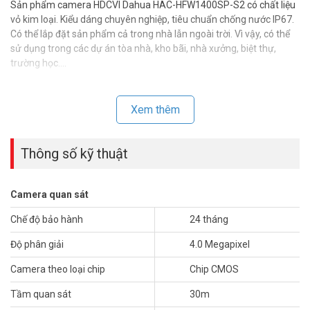
Sản phẩm camera HDCVI Dahua HAC-HFW1400SP-S2 có chất liệu
vỏ kim loại. Kiểu dáng chuyên nghiệp, tiêu chuẩn chống nước IP67.
Có thể lắp đặt sản phẩm cả trong nhà lẫn ngoài trời. Vì vậy, có thể
sử dụng trong các dự án tòa nhà, kho bãi, nhà xưởng, biệt thự,
trường học….
Xem thêm
Thông số kỹ thuật camera HDCVI 4MP Dahua
HAC-HFW1400SP-S2
Thông số kỹ thuật
– Camera thế hệ S2 hỗ trợ HDCVI/HDTVI/AHD/ANALOG, tích hợp
OSD.
Camera quan sát
– Độ phân giải 4Megapixel.
– Cảm biến CMOS kích thước 1/3″, 25fps@4MP, 25/30fps@1080p
Chế độ bảo hành
24 tháng
– Độ nhạy sáng tối thiểu 0.03Lux/F1.5, 0Lux IR on.
Độ phân giải
4.0 Megapixel
– Ống kính cố định 3.6mm.
– Tầm xa hồng ngoại 30m với công nghệ hồng ngoại thông minh.
Camera theo loại chip
Chip CMOS
– Chế độ ngày đêm(ICR), tự động cân bằng trắng (AWB), tự động
bù sáng (AGC), chống chói sáng(BLC,HLC), Chống ngược sáng
Tầm quan sát
30m
DWDR, chống nhiễu (3D-DNR).