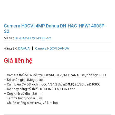
Camera HDCVI 4MP Dahua DH-HAC-HFW1400SP-
S2
Mã SP:
DH-HAC-HFW1400SP-S2
Hãng SX:
DAHUA
Camera HDCVI DAHUA
Giá liên hệ
– Camera thế hệ S2 hỗ trợ HDCVI/HDTVI/AHD/ANALOG, tích hợp OSD.
– Độ phân giải 4Megapixel.
– Cảm biến CMOS kích thước 1/3″, 25fps@4MP, 25/30fps@1080p
– Độ nhạy sáng tối thiểu 0.03Lux/F1.5, 0Lux IR on.
– Ống kính cố định 3.6mm.
– Tầm xa hồng ngoại 30m
– Chuẩn chống nước IP67, vỏ kim loại.