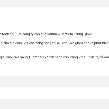
h toàn cầu – là công ty con của Dahua xuất xứ từ Trung Quốc.
ng cho gia đình. Với các công nghệ tối ưu cho việc giám sát và phát hiện
ia đình, cửa hàng. Hướng tới khách hàng cuối cùng với sự tiện lợi, dễ dàn
hống nước IMOU giảm báo động giả. Auto Tracking tự động bám đuổi ch
ưu trữ thẻ nhớ 512GB hoặc Imou Cloud, an toàn dữ liệu.