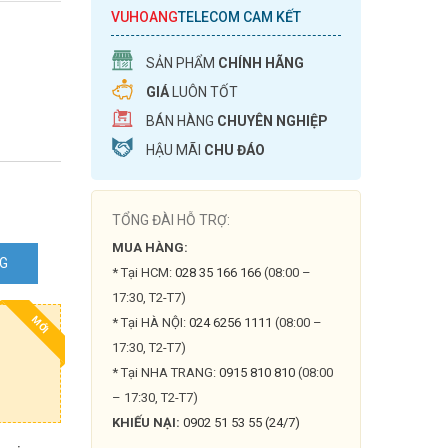
VUHOANG
TELECOM CAM KẾT
SẢN PHẨM
CHÍNH HÃNG
GIÁ
LUÔN TỐT
BÁN HÀNG
CHUYÊN NGHIỆP
HẬU MÃI
CHU ĐÁO
TỔNG ĐÀI HỖ TRỢ:
MUA HÀNG:
NG
* Tại HCM:
028 35 166 166
(08:00 –
17:30, T2-T7)
MỚI
* Tại HÀ NỘI:
024 6256 1111
(08:00 –
17:30, T2-T7)
* Tại NHA TRANG:
0915 810 810
(08:00
– 17:30, T2-T7)
KHIẾU NẠI:
0902 51 53 55 (24/7)