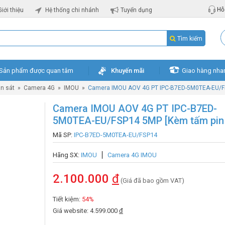
Hỗ 
Giới thiệu
Hệ thống chi nhánh
Tuyển dụng
Tìm kiếm
Sản phẩm được quan tâm
Khuyến mãi
Giao hàng nha
n sát
»
Camera 4G
»
IMOU
»
Camera IMOU AOV 4G PT IPC-B7ED-5M0TEA-EU/FS
Camera IMOU AOV 4G PT IPC-B7ED-
5M0TEA-EU/FSP14 5MP [Kèm tấm pin 
Mã SP:
IPC-B7ED-5M0TEA-EU/FSP14
Hãng SX:
IMOU
Camera 4G IMOU
2.100.000
đ
(Giá đã bao gồm VAT)
Tiết kiệm:
54%
Giá website: 4.599.000
đ