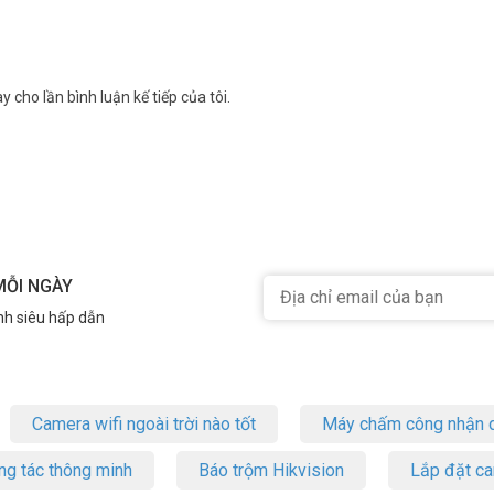
y cho lần bình luận kế tiếp của tôi.
trời IMOU?
a IMOU IPC-B7ED-5M1TEA phù hợp cho người mới dùng. Giá hợp lý, chất 
ận tư vấn miễn phí, giao COD toàn quốc.
MỖI NGÀY
a AOV PT 5MP 4G IMOU IPC-B7ED-5M0TEA-EU/
nh siêu hấp dẫn
Camera wifi ngoài trời nào tốt
Máy chấm công nhận d
ng tác thông minh
Báo trộm Hikvision
Lắp đặt c