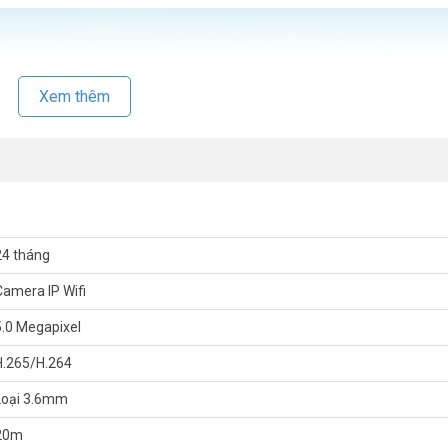
Xem thêm
24 tháng
Camera IP Wifi
5.0 Megapixel
H.265/H.264
Loại 3.6mm
20m