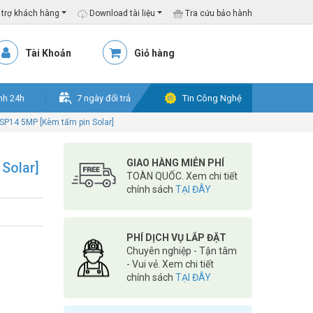
trợ khách hàng
Download tài liệu
Tra cứu bảo hành
Tài Khoản
Giỏ hàng
nh 24h
7 ngày đổi trả
Tin Công Nghệ
P14 5MP [Kèm tấm pin Solar]
GIAO HÀNG MIỄN PHÍ
Solar]
TOÀN QUỐC. Xem chi tiết
chính sách
TẠI ĐÂY
PHÍ DỊCH VỤ LẮP ĐẶT
Chuyên nghiệp - Tận tâm
- Vui vẻ. Xem chi tiết
chính sách
TẠI ĐÂY