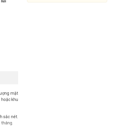
 nơi
lượng mặt
Camera IMOU AOV 4G PT IPC-
p hoặc khu
B7ED-5M0TEA-EU/FSP14 5MP
[Kèm tấm pin Solar]
2.100.000đ
h sắc nét.
4.599.000đ
 tháng.
Mua Ngay