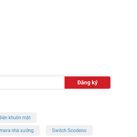
lượng vượt
FSP14
iện khuôn mặt
amera nhà xưởng
Switch Scodeno