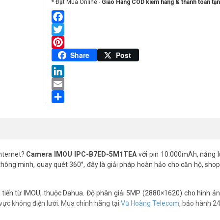
* Đặt Mua Online -
Giao Hàng COD kiểm hàng & thanh toán tận
Facebook
Twitter
Pinterest
Share
Post
LinkedIn
Email
Share
internet?
Camera IMOU IPC-B7ED-5M1TEA
với pin 10.000mAh, năng 
I thông minh, quay quét 360°, đây là giải pháp hoàn hảo cho căn hộ, sho
n tiến từ IMOU, thuộc Dahua. Độ phân giải 5MP (2880×1620) cho hình ản
vực không điện lưới. Mua chính hãng tại
Vũ Hoàng Telecom
, bảo hành 24