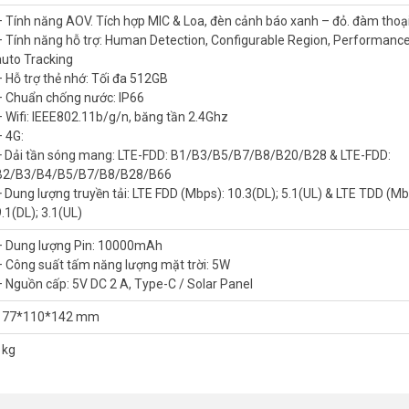
– Tính năng AOV. Tích hợp MIC & Loa, đèn cảnh báo xanh – đỏ. đàm thoại
– Tính năng hỗ trợ: Human Detection, Configurable Region, Performanc
 PT 5MP WiFi 4G IPC-B7ED-5M0TEA-EU/FSP1
auto Tracking
– Hỗ trợ thẻ nhớ: Tối đa 512GB
– Chuẩn chống nước: IP66
, góc nhìn 76°. Công nghệ AOV PT quay 340° ngang, 90° dọc, loại bỏ
– Wifi: IEEE802.11b/g/n, băng tần 2.4Ghz
n đêm. So với camera PT thường, AOV luôn ghi hình liên tục.
– 4G:
+ Dải tần sóng mang: LTE-FDD: B1/B3/B5/B7/B8/B20/B28 & LTE-FDD:
B2/B3/B4/B5/B7/B8/B28/B66
+ Dung lượng truyền tải: LTE FDD (Mbps): 10.3(DL); 5.1(UL) & LTE TDD (Mb
camera năng lượng mặt trời IMOU hoạt động không cần điện lưới. Hỗ tr
.1(DL); 3.1(UL)
t kiệm dung lượng lưu trữ. Lý tưởng cho kho, trang trại.
– Dung lượng Pin: 10000mAh
– Công suất tấm năng lượng mặt trời: 5W
– Nguồn cấp: 5V DC 2 A, Type-C / Solar Panel
177*110*142 mm
1kg