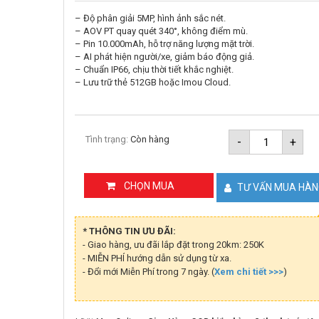
– Độ phân giải 5MP, hình ảnh sắc nét.
– AOV PT quay quét 340°, không điểm mù.
– Pin 10.000mAh, hỗ trợ năng lượng mặt trời.
– AI phát hiện người/xe, giảm báo động giả.
– Chuẩn IP66, chịu thời tiết khắc nghiệt.
– Lưu trữ thẻ 512GB hoặc Imou Cloud.
Camera
Tình trạng:
Còn hàng
-
+
IMOU
AOV
4G
PT
CHỌN MUA
TƯ VẤN MUA HÀ
IPC-
B7ED-
5M0TEA-
EU/FSP14
* THÔNG TIN ƯU ĐÃI:
5MP
- Giao hàng, ưu đãi lắp đặt trong 20km: 250K
[Kèm
- MIỄN PHÍ hướng dẫn sử dụng từ xa.
tấm
pin
- Đổi mới Miễn Phí trong 7 ngày. (
Xem chi tiết >>>
)
Solar]
số
lượng