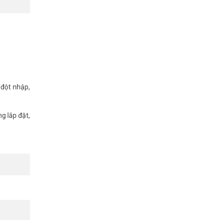
 đột nhập,
g lắp đặt,
uyển động.