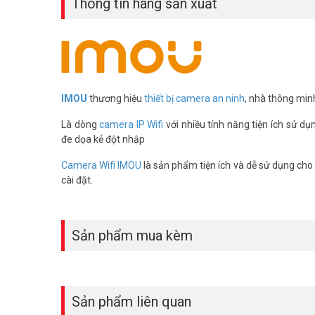
Thông tin hãng sản xuất
IMOU
thương hiệu
thiết bị camera an ninh
, nhà thông min
Là dòng
camera IP Wifi
với nhiều tính năng tiện ích sử dụ
đe dọa kẻ đột nhập
Camera Wifi IMOU
là sản phẩm tiện ích và dễ sử dụng cho g
cài đặt.
AI thông minh, chống nước bền bỉ
Sản phẩm mua kèm
Tích hợp AI phát hiện người/xe, camera IP ngoài trời c
Chuẩn IP66 chịu mưa nắng, hoạt động từ -20°C đến 50°C. L
Sản phẩm liên quan