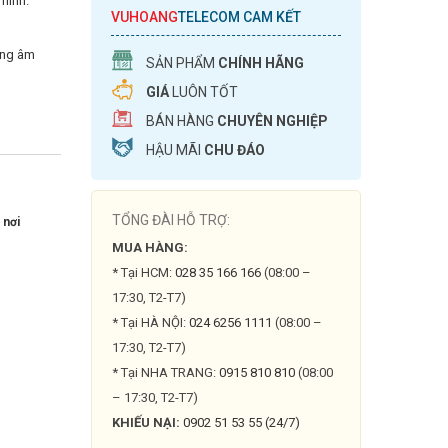
minh.
VUHOANG
TELECOM CAM KẾT
ờng âm
SẢN PHẨM
CHÍNH HÃNG
GIÁ
LUÔN TỐT
BÁN HÀNG
CHUYÊN NGHIỆP
HẬU MÃI
CHU ĐÁO
TỔNG ĐÀI HỖ TRỢ:
 nơi
MUA HÀNG:
* Tại HCM:
028 35 166 166
(08:00 –
17:30, T2-T7)
* Tại HÀ NỘI:
024 6256 1111
(08:00 –
17:30, T2-T7)
* Tại NHA TRANG:
0915 810 810
(08:00
– 17:30, T2-T7)
KHIẾU NẠI:
0902 51 53 55 (24/7)