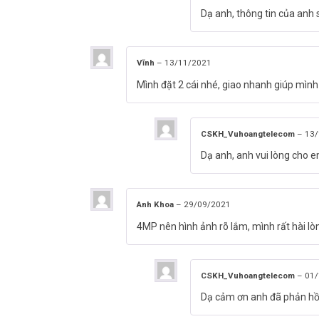
Dạ anh, thông tin của anh 
Vĩnh
–
13/11/2021
Mình đặt 2 cái nhé, giao nhanh giúp mình
CSKH_Vuhoangtelecom
–
13/
Dạ anh, anh vui lòng cho e
Camera iMou IPC-K42P quả thật là hữu ích để lắp đặt ch
phẩm đang có giá ưu đãi tốt và bảo hành 24 tháng trên t
Anh Khoa
–
29/09/2021
4MP nên hình ảnh rõ lắm, mình rất hài l
CSKH_Vuhoangtelecom
–
01/
Dạ cảm ơn anh đã phản hồ