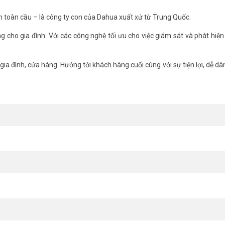
h toàn cầu – là công ty con của Dahua xuất xứ từ Trung Quốc.
ng cho gia đình. Với các công nghệ tối ưu cho việc giám sát và phát hiện
ia đình, cửa hàng. Hướng tới khách hàng cuối cùng với sự tiện lợi, dễ dàn
K42P sẽ là trợ thủ đắc lực dành cho bạn. Camera sẽ gửi thông báo t
óc. Hoặc bất kỳ âm thanh bất thường nào khác, giúp bạn biết được nhữ