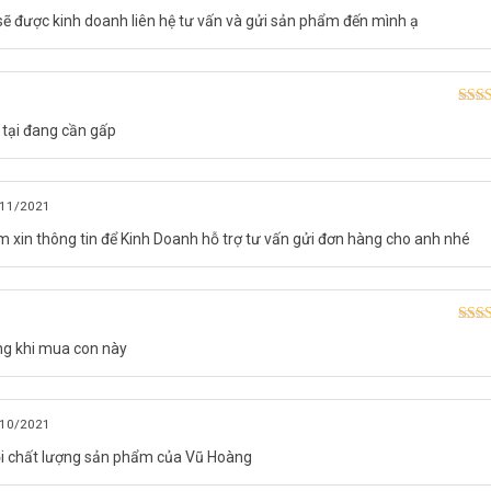
sẽ được kinh doanh liên hệ tư vấn và gửi sản phẩm đến mình ạ
Được
 tại đang cần gấp
hạn
11/2021
m xin thông tin để Kinh Doanh hỗ trợ tư vấn gửi đơn hàng cho anh nhé
o gia đình, cửa hàng của bạn. Còn chần chừ gì không đặt mua ngay hô
oàn quốc tại Vuhoangtelecom.
Được
òng khi mua con này
hạn
10/2021
i chất lượng sản phẩm của Vũ Hoàng