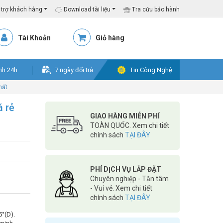
trợ khách hàng
Download tài liệu
Tra cứu bảo hành
Tài Khoản
Giỏ hàng
nh 24h
7 ngày đổi trả
Tin Công Nghệ
hất
 rẻ
GIAO HÀNG MIỄN PHÍ
TOÀN QUỐC. Xem chi tiết
chính sách
TẠI ĐÂY
PHÍ DỊCH VỤ LẮP ĐẶT
Chuyên nghiệp - Tận tâm
- Vui vẻ. Xem chi tiết
chính sách
TẠI ĐÂY
5°(D).