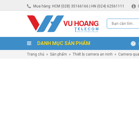
Mua hàng: HCM (028) 35166166 | HN (024) 62561111
DANH MỤC SẢN PHẨM
Trang chủ
»
Sản phẩm
»
Thiết bị camera an ninh
»
Camera qua