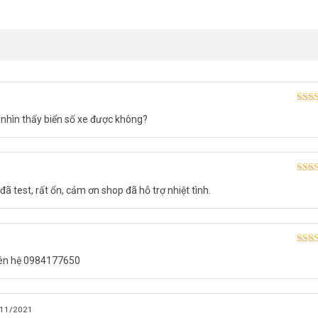
ắt. Các thuật toán IR tiên tiến cung cấp hình ảnh rõ ràng ngay cả tron
PC-K42P-IMOU
có loa và micrô tích hợp với tính năng khử tiếng vang ch
Được
nhìn thấy biển số xe được không?
ị khách không mời. Video được lưu trữ và truy cập dễ dàng thông qua thẻ
hạn
n tục 7/24.
Được
ã test, rất ổn, cảm ơn shop đã hỗ trợ nhiệt tình.
hạn
Được
liên hệ 0984177650
hạn
11/2021