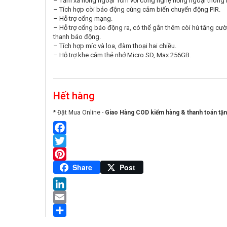
– Tầm xa hồng ngoại 10m với công nghệ hồng ngoại thông 
– Tích hợp còi báo động cùng cảm biến chuyển động PIR.
– Hỗ trợ cổng mạng.
– Hỗ trợ cổng báo động ra, có thể gắn thêm còi hú tăng cư
thanh báo động.
– Tích hợp míc và loa, đàm thoại hai chiều.
– Hỗ trợ khe cắm thẻ nhớ Micro SD, Max 256GB.
Hết hàng
* Đặt Mua Online -
Giao Hàng COD kiểm hàng & thanh toán tận
Facebook
Twitter
Pinterest
Share
Post
LinkedIn
Email
Share