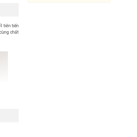
R tiên tiến
 cùng chất
Camera Wifi 4.0MP IPC-K42P-
IMOU giá rẻ nhất
Đang cập nhật giá
Mua Ngay