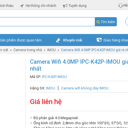
Hỗ 
Giới thiệu
Hệ thống chi nhánh
Tuyển dụng
Tìm kiếm
Sản phẩm được quan tâm
Khuyến mãi
Giao hàng nha
n sát
»
Camera trong nhà
»
IMOU
»
Camera Wifi 4.0MP IPC-K42P-IMOU giá rẻ n
Camera Wifi 4.0MP IPC-K42P-IMOU giá
nhất
Mã SP:
IPC-K42P-IMOU
Hãng SX:
IMOU
Camera wifi không dây IMOU
Giá liên hệ
– Độ phân giải 4.0 Megapixel.
– Ống kính cố định: 2,8mm cho góc nhìn 105°(H), 57°(V), 12