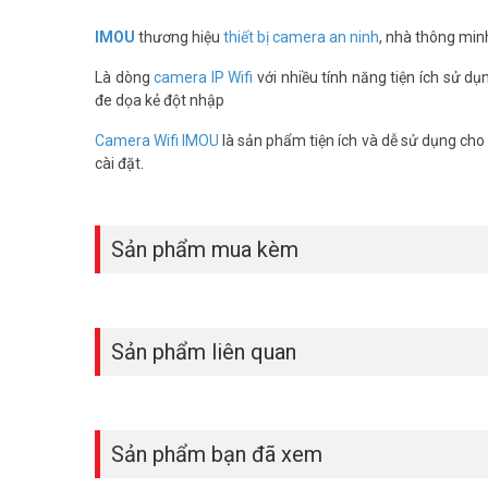
IMOU
thương hiệu
thiết bị camera an ninh
, nhà thông min
Là dòng
camera IP Wifi
với nhiều tính năng tiện ích sử dụ
đe dọa kẻ đột nhập
Camera Wifi IMOU
là sản phẩm tiện ích và dễ sử dụng cho g
cài đặt.
Nếu gia đình bạn có con cái thì camera Wifi IMOU IPC-
smartphone của bạn bất cứ khi nào nó phát hiện em bé kh
xảy ra ở nhà từ bất cứ đâu.
Sản phẩm mua kèm
Sản phẩm liên quan
Sản phẩm bạn đã xem