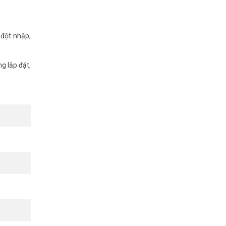
 đột nhập,
g lắp đặt,
ức thì đến
ng gì đang