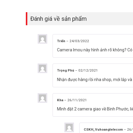
Đánh giá về sản phẩm
Ngoài ra, camera còn có chế độ nhìn đêm tự động bật và t
hoàn toàn.
Triển
–
24/03/2022
Cũng như các dòng camera Imou khác,
camera Cube I
Camera Imou này hình ảnh rõ không? Có 
tương tác với vật nuôi và gia đình hoặc can ngăn những v
NVR hoặc Cloud Storage. IMOU IPC-K42P hỗ trợ ghi âm liê
Trọng Phú
–
02/12/2021
Nhận được hàng rồi nha shop, mới lắp và đ
Kha
–
26/11/2021
Mình đặt 2 camera giao về Bình Phước, 
CSKH_Vuhoangtelecom
–
26/