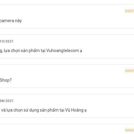
Được
ý camera này
hạn
10/2021
ng, lựa chọn sản phẩm tại Vuhoangtelecom ạ
OU 2.0MP FullHD
Được
 Shop?
hạn
P IPC-K42P-IMOU tích hợp còi báo động
3”, 25/30fps@4MP(2560×1440)
08/2021
g minh.
g và lựa chọn sử dụng sản phẩm tại Vũ Hoàng ạ
cường âm thanh báo động.
5°(D).