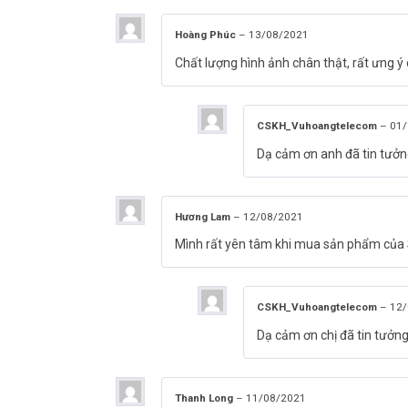
Hoàng Phúc
–
13/08/2021
Chất lượng hình ảnh chân thật, rất ưng 
CSKH_Vuhoangtelecom
–
01/
Dạ cảm ơn anh đã tin tưở
>> Xem thêm:
Camera IP WIFI ngoài trời IPC-F22P-IM
Hương Lam
–
12/08/2021
Mình rất yên tâm khi mua sản phẩm của
Thông số kỹ thuật camera Wifi 4.0M
– Độ phân giải 4.0MPixel cảm biến CMOS kích thước 1/
– Chuẩn nén H.265.
CSKH_Vuhoangtelecom
–
12/
– Tầm xa hồng ngoại 10m với công nghệ hồng ngoại thôn
Dạ cảm ơn chị đã tin tưởn
– Tích hợp còi báo động cùng cảm biến chuyển động PIR.
– Hỗ trợ cổng mạng.
– Hỗ trợ cổng báo động ra, có thể gắn thêm còi hú tăng 
– Ống kính cố định 2,8mm cho góc nhìn 105°(H), 57°(V), 12
Thanh Long
–
11/08/2021