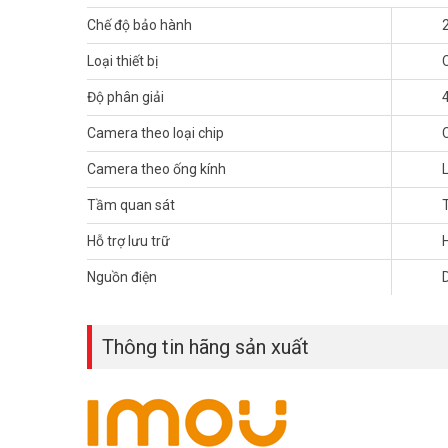
Chế độ bảo hành
Loại thiết bị
Độ phân giải
Camera theo loại chip
Camera theo ống kính
Camera Wifi
IPC-K42P hỗ trợ tính năng PIR tự động gửi t
những gì đang xảy ra từ bất cứ đâu. Đặc biệt, IPC-K42P-
Tầm quan sát
cảm biến, tiếng bíp,…
Hỗ trợ lưu trữ
Nguồn điện
Thông tin hãng sản xuất