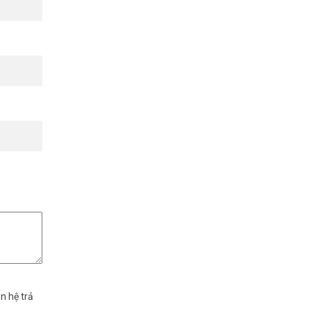
n hệ trả
amera