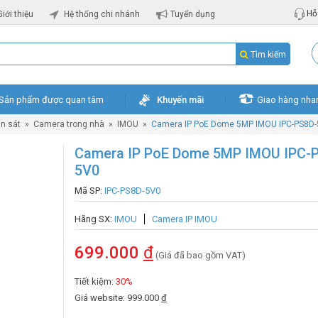
Hỗ 
Giới thiệu
Hệ thống chi nhánh
Tuyển dụng
Tìm kiếm
Sản phẩm được quan tâm
Khuyến mãi
Giao hàng nha
n sát
»
Camera trong nhà
»
IMOU
»
Camera IP PoE Dome 5MP IMOU IPC-PS8D
Camera IP PoE Dome 5MP IMOU IPC-
5V0
Mã SP:
IPC-PS8D-5V0
Hãng SX:
IMOU
Camera IP IMOU
699.000
đ
(Giá đã bao gồm VAT)
Tiết kiệm:
30%
Giá website: 999.000
đ