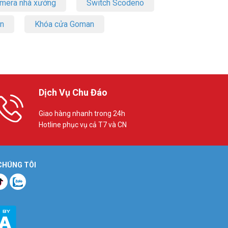
amera nhà xưởng
Switch Scodeno
on
Khóa cửa Goman
Dịch Vụ Chu Đáo
Giao hàng nhanh trong 24h
Hotline phục vụ cả T7 và CN
 CHÚNG TÔI