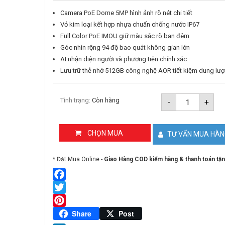
Camera PoE Dome 5MP hình ảnh rõ nét chi tiết
Vỏ kim loại kết hợp nhựa chuẩn chống nước IP67
Full Color PoE IMOU giữ màu sắc rõ ban đêm
Góc nhìn rộng 94 độ bao quát không gian lớn
AI nhận diện người và phương tiện chính xác
Lưu trữ thẻ nhớ 512GB công nghệ AOR tiết kiệm dung lư
Camera
Tình trạng:
Còn hàng
-
+
IP
PoE
Dome
5MP
CHỌN MUA
TƯ VẤN MUA HÀ
IMOU
IPC-
PS8D-
* Đặt Mua Online -
Giao Hàng COD kiểm hàng & thanh toán tận
5V0
số
lượng
Facebook
Twitter
Pinterest
Share
Post