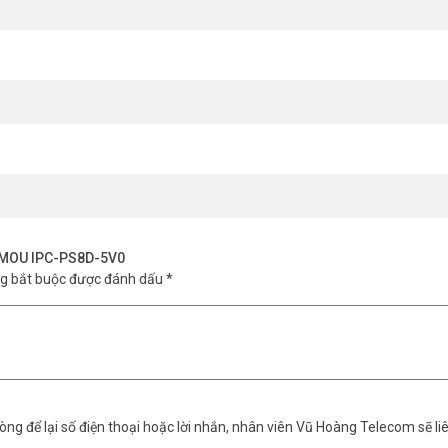
r, Thông minh, Tắt)
phương tiện
ộ riêng tư
g nghệ lưu trữ siêu tiết kiệm AOR
 IMOU IPC-PS8D-5V0
ng bắt buộc được đánh dấu
*
h ảnh sắc nét đến mức nào?
ng để lại số điện thoại hoặc lời nhắn, nhân viên Vũ Hoàng Telecom sẽ liê
 dùng nhìn rõ mặt người, biển số xe từ xa. Hình ảnh chi tiết hơn hẳn c