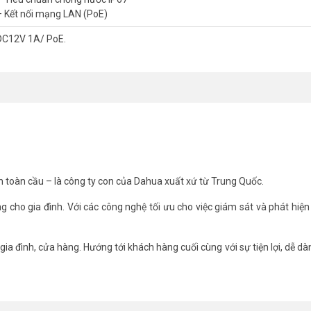
– Kết nối mạng LAN (PoE)
DC12V 1A/ PoE.
h toàn cầu – là công ty con của Dahua xuất xứ từ Trung Quốc.
ng cho gia đình. Với các công nghệ tối ưu cho việc giám sát và phát hiện
ia đình, cửa hàng. Hướng tới khách hàng cuối cùng với sự tiện lợi, dễ dàn
Dome 5MP IMOU IPC-PS8D-5V0
ps@5.0MP(2880×1620)