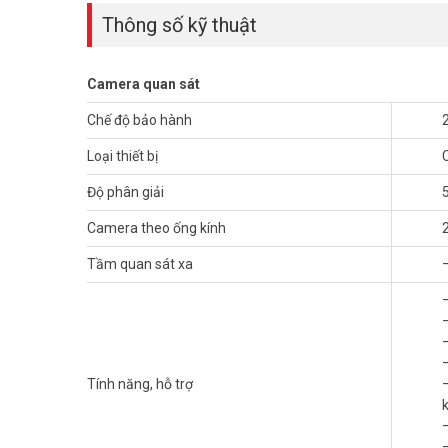
trợ tới 512GB, công nghệ AOR giúp lưu hình nhiều tháng liề
Thông số kỹ thuật
Vũ Hoàng Telecom – hơn 16 năm triển
Vũ Hoàng Telecom
Camera quan sát
có hơn 16 năm kinh nghiệm trong lĩnh
phòng, cửa hàng, kho xưởng khắp cả nước. Số lượng công
Chế độ bảo hành
bằng. Nhờ vậy khách hàng nhận tư vấn sát với nhu cầu thực 
Loại thiết bị
Độ phân giải
Camera theo ống kính
Tầm quan sát xa
Tính năng, hỗ trợ