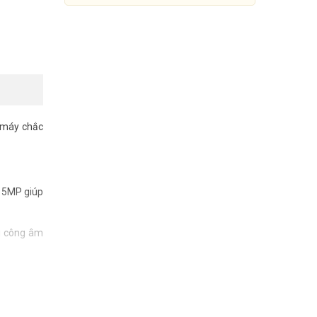
 máy chắc
i 5MP giúp
Camera IP PoE Dome 5MP
i công âm
IMOU IPC-PS8D-5V0
699.000đ
999.000đ
Mua Ngay
 Camera AI
Thẻ nhớ hỗ