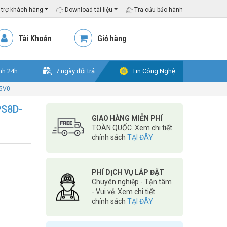
trợ khách hàng
Download tài liệu
Tra cứu bảo hành
Tài Khoản
Giỏ hàng
nh 24h
7 ngày đổi trả
Tin Công Nghệ
-5V0
PS8D-
GIAO HÀNG MIỄN PHÍ
TOÀN QUỐC. Xem chi tiết
chính sách
TẠI ĐÂY
PHÍ DỊCH VỤ LẮP ĐẶT
Chuyên nghiệp - Tận tâm
- Vui vẻ. Xem chi tiết
chính sách
TẠI ĐÂY