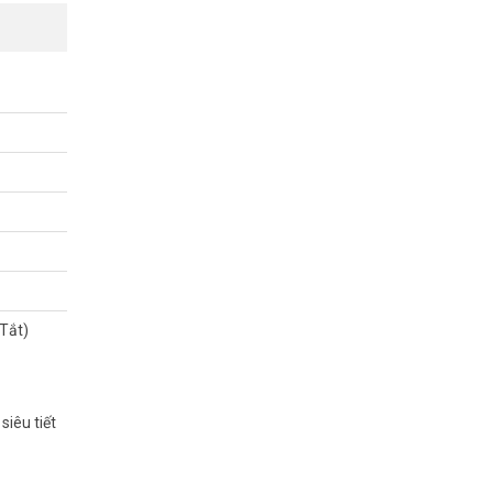
g trăm văn
o từng mặt
 Tắt)
iêu tiết