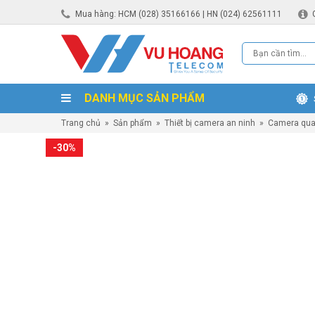
Mua hàng: HCM (028) 35166166 | HN (024) 62561111
DANH MỤC SẢN PHẨM
Trang chủ
»
Sản phẩm
»
Thiết bị camera an ninh
»
Camera qua
-30%