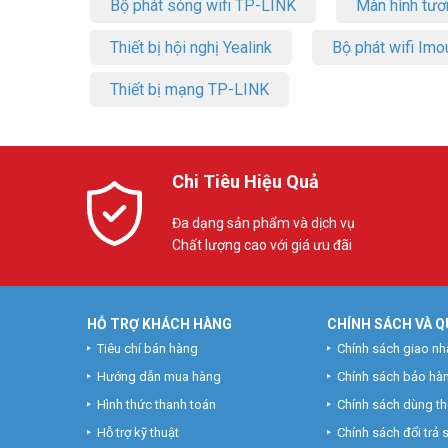
Bộ phát sóng wifi TP-LINK
Màn hình tươ
Thiết bị hội nghị Yealink
Bộ phát wifi Imo
Thiết bị mạng TP-LINK
Chi Tiêu Hiệu Quả
Đa dạng sản phẩm và dịch vụ
Chất lượng cao với giá ưu đãi
HỖ TRỢ KHÁCH HÀNG
CHÍNH SÁCH VÀ Q
Tiêu chí bán hàng
Chính sách giao nh
Hướng dẫn mua hàng
Chính sách bảo hà
Hình thức thanh toán
Chính sách dùng t
Hỗ trợ kỹ thuật
Chính sách đổi trả