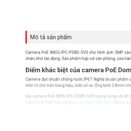
Mô tả sản phẩm
Camera PoE IMOU IPC-PS8D-5V0 cho hình ảnh 5MP sắc n
chắn, khó tác động. Sản phẩm hợp với văn phòng, cửa hàng
Điểm khác biệt của camera PoE D
Camera đạt chuẩn chống nước IP67. Nghĩa là sản phẩm có 
nhìn rõ chữ trên bảng hiệu, biển số xe. Ống kính 2.8mm ch
Giá camera PoE IMOU IPC-PS8D-5V0 tương xứng với độ ph
trần. Có thể kết hợp cùng
Đầu ghi hình PoE IMOU
để lưu tr
Tính năng đáng chú ý của camera 
Ban đêm, camera Full Color PoE IMOU giữ màu nhờ đèn L
nhận diện người và phương tiện, giảm báo động giả từ lá 