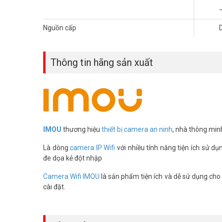
Nguồn cấp
Thông tin hãng sản xuất
IMOU
thương hiệu
thiết bị camera an ninh
, nhà thông min
Là dòng
camera IP Wifi
với nhiều tính năng tiện ích sử dụ
đe dọa kẻ đột nhập
Camera Wifi IMOU
là sản phẩm tiện ích và dễ sử dụng cho g
Thông số kỹ thuật camera IP PoE 
cài đặt.
– Độ phân giải 5MP 3K
– Cảm biến Progressive CMOS kích thước 1/3”, 25/30f
– Ống kính cố định 2.8mm cho góc nhìn 94°