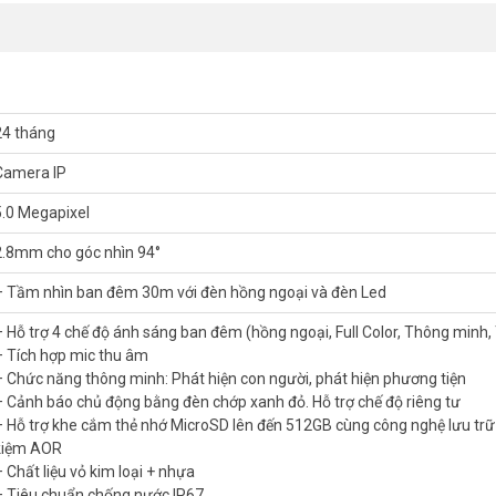
n.
 khai camera Dome PoE
 vực camera an ninh. Đơn vị đã triển khai lắp đặt camera PoE cho hàn
 trình thực tế giúp đội ngũ nắm rõ cách bố trí camera Dome hợp lý ch
24 tháng
tế, tránh lắp thừa thiết bị.
Camera IP
5.0 Megapixel
2.8mm cho góc nhìn 94°
– Tầm nhìn ban đêm 30m với đèn hồng ngoại và đèn Led
– Hỗ trợ 4 chế độ ánh sáng ban đêm (hồng ngoại, Full Color, Thông minh,
– Tích hợp mic thu âm
– Chức năng thông minh: Phát hiện con người, phát hiện phương tiện
– Cảnh báo chủ động bằng đèn chớp xanh đỏ. Hỗ trợ chế độ riêng tư
– Hỗ trợ khe cắm thẻ nhớ MicroSD lên đến 512GB cùng công nghệ lưu trữ s
kiệm AOR
– Chất liệu vỏ kim loại + nhựa
– Tiêu chuẩn chống nước IP67