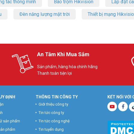
ng tác thông minh
Báo trộm Hikvision
Lắp đặt c
u
Đèn năng lượng mặt trời
Thiết bị mạng Hikvisi
An Tâm Khi Mua Sắm
Sản phẩm, hàng hóa chính hãng
Thanh toán tiện lợi
UY ĐỊNH
THÔNG TIN CÔNG TY
KẾT NỐI VỚI
ận
Giới thiệu công ty
nh
Tin tức công ty
hử sản phẩm
Tin tức công nghệ
 sản phẩm
Tin tuyển dụng