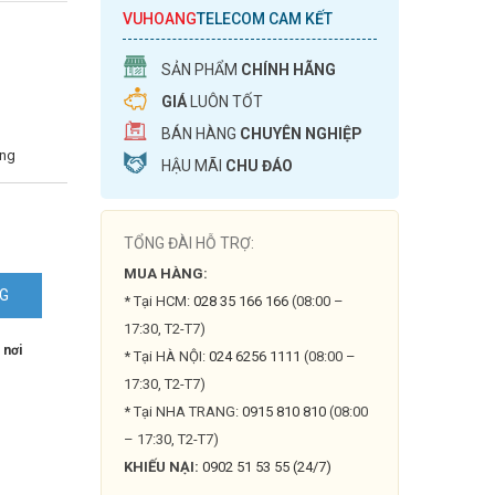
VUHOANG
TELECOM CAM KẾT
SẢN PHẨM
CHÍNH HÃNG
GIÁ
LUÔN TỐT
BÁN HÀNG
CHUYÊN NGHIỆP
ợng
HẬU MÃI
CHU ĐÁO
TỔNG ĐÀI HỖ TRỢ:
MUA HÀNG:
NG
* Tại HCM:
028 35 166 166
(08:00 –
17:30, T2-T7)
 nơi
* Tại HÀ NỘI:
024 6256 1111
(08:00 –
17:30, T2-T7)
* Tại NHA TRANG:
0915 810 810
(08:00
– 17:30, T2-T7)
KHIẾU NẠI:
0902 51 53 55 (24/7)