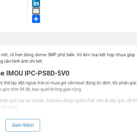
LinkedIn
Email
Share
ét, rõ hơn dòng dome 3MP phổ biến. Vỏ kim loại kết hợp nhựa giúp
 cần hình ảnh chi tiết.
ome IMOU IPC-PS8D-5V0
thể lắp đặt ngoài trời có mưa gió vẫn hoạt động ổn định. Độ phân giả
o góc nhìn 94 độ, bao quát không gian rộng.
ân giải cao và vỏ bền. Camera dùng nguồn PoE nên đi dây gọn, dễ th
ữ đồng bộ.
PoE Dome 5MP
Xem thêm
ed riêng. Khi ánh sáng yếu hẳn, máy chuyển hồng ngoại chiếu xa 30m.
cây, con vật. Đèn chớp xanh đỏ cảnh báo khi phát hiện chuyển động lạ. 