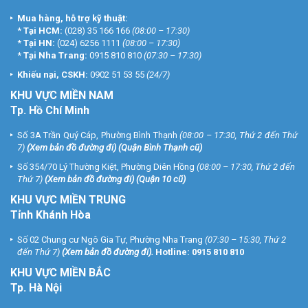
Mua hàng, hỗ trợ kỹ thuật:
*
Tại HCM:
(028) 35 166 166
(08:00 – 17:30)
*
Tại HN:
(024) 6256 1111
(08:00 – 17:30)
*
Tại Nha Trang:
0915 810 810
(07:30 – 17:30)
Khiếu nại, CSKH:
0902 51 53 55
(24/7)
KHU
VỰC MIỀN NAM
Tp. Hồ Chí Minh
Số 3A Trần Quý Cáp, Phường Bình Thạnh
(08:00 – 17:30, Thứ 2 đến Thứ
7)
(
Xem bản đồ đường đi
) (Quận Bình Thạnh cũ)
Số 354/70 Lý Thường Kiệt, Phường Diên Hồng
(08:00 – 17:30, Thứ 2 đến
Thứ 7)
(
Xem bản đồ đường đi
) (Quận 10 cũ)
KHU VỰC MIỀN TRUNG
Tỉnh Khánh Hòa
Số 02 Chung cư Ngô Gia Tự, Phường Nha Trang
(07:30 – 15:30, Thứ 2
đến Thứ 7)
(
Xem bản đồ đường đi
).
Hotline:
0915 810 810
KHU VỰC MIỀN BẮC
Tp. Hà Nội