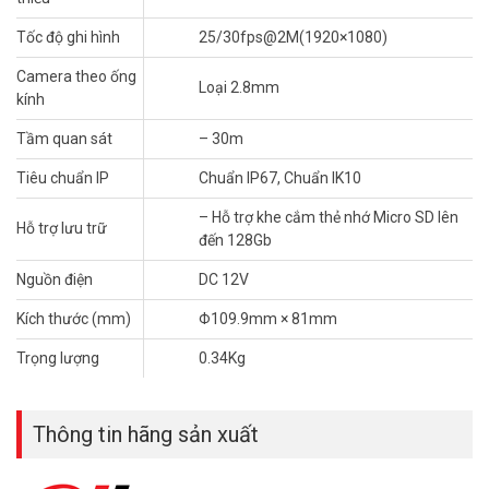
– Trọng lượng: 0.34Kg
– Xuất xứ: Trung Quốc
Tốc độ ghi hình
25/30fps@2M(1920×1080)
– Bảo hành: 24 tháng
Camera theo ống
Loại 2.8mm
Để cập nhật thông tin giá camera giám sát DAHUA mới nhất, quý
kính
khách hàng vui lòng liên hệ HOTLINE 1900 9259 – (028) 35 166 166
Tầm quan sát
– 30m
– (028) 3962 5555 – (024) 6256 1111 – (024) 3273 6666 để được
hỗ trợ tốt nhất.
Tiêu chuẩn IP
Chuẩn IP67, Chuẩn IK10
Tham khảo các kênh thông tin khác:
– Hỗ trợ khe cắm thẻ nhớ Micro SD lên
Hỗ trợ lưu trữ
– Facebook:
https://www.facebook.com/vuhoangtelecom/
đến 128Gb
– Youtube:
https://www.youtube.com/c/VuhoangTVChannel
– Website:
https://vuhoangtelecom.vn/
Nguồn điện
DC 12V
Kích thước (mm)
Φ109.9mm × 81mm
Trọng lượng
0.34Kg
Thông tin hãng sản xuất