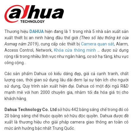
Tham khảo các kênh thông tin khác:
– Facebook:
https://www.facebook.com/vuhoangtelecom/
– Youtube:
https://www.youtube.com/c/VuhoangTVChannel
– Website:
https://vuhoangtelecom.vn/
Thương hiệu
DAHUA
hiện đang là 1 trong nhà 5 nhà sản xuất sản
xuất thiết bị an ninh hàng đầu thế giới
(Theo số liệu thống kê của
Asmag năm 2019)
, cung cấp các thiết bị
Camera quan sát
, Alarm,
Access Control, Network,
Khóa cửa thông minh
… được sử dụng
rộng rãi trong nhiều lĩnh vực như ngân hàng, cơ sở hạ tầng, khu vực
công cộng…
Các sản phẩm Dahua có kiểu dáng đẹp, giá cả cạnh tranh, chất
lượng cao, thời gian sử dụng lâu dài đem lại sự tiện ích cho người
sử dụng, Quy trình sản xuất hiện đại. Dahua có một đội ngũ R&D
mạnh mẽ với hơn 2000 chuyên gia, nhằm tối đa hóa giá trị cho
khách hàng.
Dahua Technology Co. Ltd
sở hữu 442 bằng sáng chế trong đó có
20 bằng sáng chế thuộc quyền sở hữu độc quyền. Dahua được đề
xuất là thương hiệu cho giải pháp camera giao thông an toàn có
mức ảnh hưởng bậc nhất Trung Quốc.