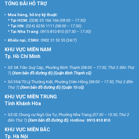
TỔNG ĐÀI HỖ TRỢ
Mua hàng, hỗ trợ kỹ thuật:
*
Tại HCM:
(028) 35 166 166
(08:00 – 17:30)
*
Tại HN:
(024) 6256 1111
(08:00 – 17:30)
*
Tại Nha Trang:
0915 810 810
(07:30 – 17:30)
Khiếu nại, CSKH:
0902 51 53 55
(24/7)
KHU
VỰC MIỀN NAM
Tp. Hồ Chí Minh
Số 3A Trần Quý Cáp, Phường Bình Thạnh
(08:00 – 17:30, Thứ 2 đến Thứ
7)
(
Xem bản đồ đường đi
) (Quận Bình Thạnh cũ)
Số 354/70 Lý Thường Kiệt, Phường Diên Hồng
(08:00 – 17:30, Thứ 2 đến
Thứ 7)
(
Xem bản đồ đường đi
) (Quận 10 cũ)
KHU VỰC MIỀN TRUNG
Tỉnh Khánh Hòa
Số 02 Chung cư Ngô Gia Tự, Phường Nha Trang
(07:30 – 15:30, Thứ 2
đến Thứ 7)
(
Xem bản đồ đường đi
).
Hotline:
0915 810 810
KHU VỰC MIỀN BẮC
Tp. Hà Nội