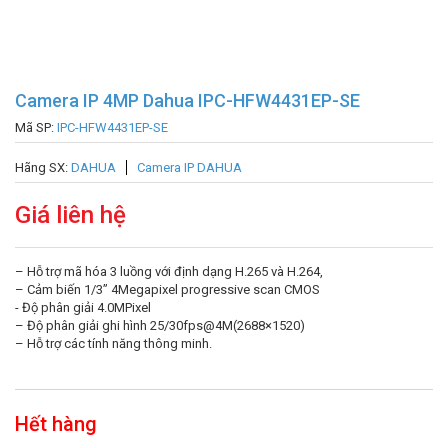
Camera IP 4MP Dahua IPC-HFW4431EP-SE
Mã SP:
IPC-HFW4431EP-SE
Hãng SX:
DAHUA
Camera IP DAHUA
Giá liên hệ
– Hỗ trợ mã hóa 3 luồng với định dạng H.265 và H.264,
– Cảm biến 1/3” 4Megapixel progressive scan CMOS
​- Độ phân giải 4.0MPixel
– Độ phân giải ghi hình 25/30fps@4M(2688×1520)
– Hỗ trợ các tính năng thông minh.
Hết hàng