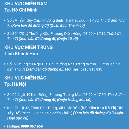
KHU
VỰC MIỀN NAM
Tp. Hồ Chí Minh
Số 3A Trần Quý Cáp, Phường Bình Thạnh
(08:00 – 17:30, Thứ 2 đến Thứ
7)
(
Xem bản đồ đường đi
) (Quận Bình Thạnh cũ)
Số 354/70 Lý Thường Kiệt, Phường Diên Hồng
(08:00 – 17:30, Thứ 2 đến
Thứ 7)
(
Xem bản đồ đường đi
) (Quận 10 cũ)
KHU VỰC MIỀN TRUNG
Tỉnh Khánh Hòa
Số 02 Chung cư Ngô Gia Tự, Phường Nha Trang
(07:30 – 17:30, Thứ 2
đến Thứ 7)
(
Xem bản đồ đường đi
).
Hotline:
0915 810 810
KHU VỰC MIỀN BẮC
Tp. Hà Nội
Số 22 Ngõ 19 Kim Đồng, Phường Tương Mai
(08:00 – 17:30, Thứ 2 đến
Thứ 7)
(
Xem bản đồ đường đi
) (Quận Hoàng Mai cũ)
Km17+, QL32, Thôn Cao Trung, Xã Hoài Đức
(Đối diện Khu Đô Thị Tân
Tây Đô)
(8:00 – 17:30, Thứ 2 đến Thứ 7)
(
Xem bản đồ đường đi
) (Huyện
Hoài Đức cũ)
Hotline:
0989 067 969