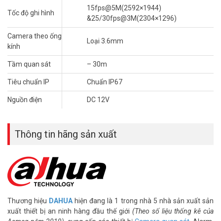
(DSS/PSS) và DMSS
15fps@5M(2592×1944)
Tốc độ ghi hình
– Chuẩn tương thích Onvif 2.4
&25/30fps@3M(2304×1296)
– Chuẩn chống nước IP67
Camera theo ống
– Điện áp DC12V hoặc PoE (802.3af)
Loại 3.6mm
kính
– Công suất 6W
– Kích thước: Φ70mm × 164.7mm
Tầm quan sát
– 30m
– Trọng lượng: 380g
– Bảo hành: 24 tháng
Tiêu chuẩn IP
Chuẩn IP67
– Xuất xứ Trung Quốc
Nguồn điện
DC 12V
Để cập nhật thông tin giá camera giám sát DAHUA mới nhất, quý
khách hàng vui lòng liên hệ HOTLINE 1900 9259 – (028) 35 166 166
– (028) 3962 5555 – (024) 6256 1111 – (024) 3273 6666 để được
Thông tin hãng sản xuất
hỗ trợ tốt nhất.
Tham khảo các kênh thông tin khác:
– Facebook:
https://www.facebook.com/vuhoangtelecom/
– Youtube:
https://www.youtube.com/c/VuhoangTVChannel
– Website:
https://vuhoangtelecom.vn/
Thương hiệu
DAHUA
hiện đang là 1 trong nhà 5 nhà sản xuất sản
xuất thiết bị an ninh hàng đầu thế giới
(Theo số liệu thống kê của