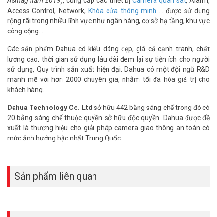
Asmag năm 2019)
, cung cấp các thiết bị
Camera quan sát
, Alarm,
Access Control, Network,
Khóa cửa thông minh
… được sử dụng
rộng rãi trong nhiều lĩnh vực như ngân hàng, cơ sở hạ tầng, khu vực
công cộng…
Các sản phẩm Dahua có kiểu dáng đẹp, giá cả cạnh tranh, chất
lượng cao, thời gian sử dụng lâu dài đem lại sự tiện ích cho người
sử dụng, Quy trình sản xuất hiện đại. Dahua có một đội ngũ R&D
mạnh mẽ với hơn 2000 chuyên gia, nhằm tối đa hóa giá trị cho
khách hàng.
Dahua Technology Co. Ltd
sở hữu 442 bằng sáng chế trong đó có
20 bằng sáng chế thuộc quyền sở hữu độc quyền. Dahua được đề
xuất là thương hiệu cho giải pháp camera giao thông an toàn có
mức ảnh hưởng bậc nhất Trung Quốc.
Sản phẩm liên quan