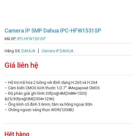
Camera IP 5MP Dahua IPC-HFW1531SP
Mã SP:
IPC-HFW1531SP
Hãng SX:
DAHUA
Camera IP DAHUA
Giá liên hệ
– Hỗ trợ mã hóa 2 luồng với định dạng H.265 và H.264
– Cảm biến CMOS kích thước 1/2.7” 4Megapixel CMOS
– Độ phân giải ghi hình 20fps@4M(2688×1520)
&25/30fps@3M(2304×1296)
– Ống kính cố định 3.6mm, tầm xa hồng ngoại 30m
– Chống ngược sáng thực WDR(120dB)
Hết hàng