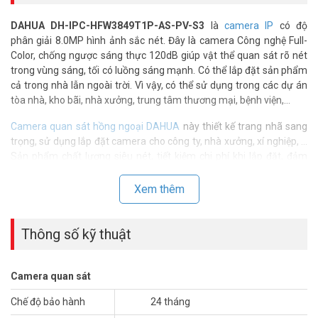
DAHUA DH-IPC-HFW3849T1P-AS-PV-S3
là
camera IP
có độ
phân giải 8.0MP hình ảnh sắc nét. Đây là camera Công nghệ Full-
Color, chống ngược sáng thực 120dB giúp vật thể quan sát rõ nét
trong vùng sáng, tối có luồng sáng mạnh. Có thể lắp đặt sản phẩm
cả trong nhà lẫn ngoài trời. Vì vậy, có thể sử dụng trong các dự án
tòa nhà, kho bãi, nhà xưởng, trung tâm thương mại, bệnh viện,…
Camera quan sát hồng ngoại DAHUA
này thiết kế trang nhã sang
trọng, sử dụng lắp đặt camera cho công ty, nhà xưởng, xí nghiệp, …
Sản phẩm chất lượng siêu nét, tiết kiệm chi phí khi lắp đặt, đảm
bảo hài lòng khách hàng khó tính nhất. Sản phẩm chính hãng đang
có giá ưu đãi tốt trên toàn quốc tại
Vuhoangtelecom
.
Xem thêm
Thông số kỹ thuật camera IP 8MP thân trụ
DAHUA DH-IPC-HFW3849T1P-AS-PV-S3
Thông số kỹ thuật
– Cảm biến CMOS kích thước 1/2.8”.
– Độ phân giải 8MP(3840 × 2160)@25/30 fps
Camera quan sát
– AI Coding
– Mã hóa 3 luồng với định dạng H.265 và H.264
Chế độ bảo hành
24 tháng
– Công nghệ Full-Color với độ nhạy sáng 0.004 Lux@F1.0, IR với độ