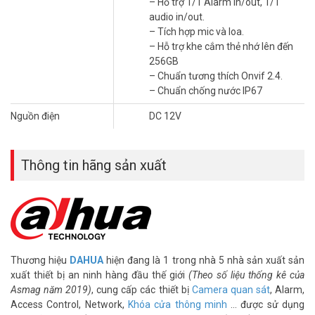
– Hỗ trợ 1/1 Alarm in/out, 1/1
Đặt mua Online ngay sản phẩm DAHUA DH-IPC-HFW3849T1P-AS-
audio in/out.
PV-S3 mới nhất, xin vui lòng liên hệ HOTLINE
1900.9259
để được hỗ
– Tích hợp mic và loa.
trợ tốt nhất. Tham khảo thêm hình ảnh tại
Facebook
– Hỗ trợ khe cắm thẻ nhớ lên đến
Vuhoangtelecom
nhé.
256GB
– Chuẩn tương thích Onvif 2.4.
– Chuẩn chống nước IP67
Nguồn điện
DC 12V
Thông tin hãng sản xuất
Thương hiệu
DAHUA
hiện đang là 1 trong nhà 5 nhà sản xuất sản
xuất thiết bị an ninh hàng đầu thế giới
(Theo số liệu thống kê của
Asmag năm 2019)
, cung cấp các thiết bị
Camera quan sát
, Alarm,
Access Control, Network,
Khóa cửa thông minh
… được sử dụng