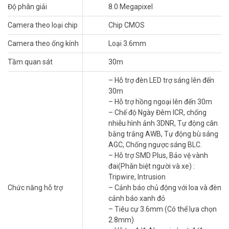
Độ phân giải
8.0 Megapixel
nhạy sáng 0.0004 Lux@F1.0
– Chống ngược sáng WDR(120dB).
Camera theo loại chip
Chip CMOS
– Hỗ trợ đèn LED trợ sáng lên đến 30m
– Hỗ trợ hồng ngoại lên đến 30m
Camera theo ống kính
Loại 3.6mm
– Chế độ Ngày Đêm ICR, chống nhiễu hình ảnh 3DNR, Tự động cân
bằng trắng AWB, Tự động bù sáng AGC, Chống ngược sáng BLC.
Tầm quan sát
30m
– Hỗ trợ SMD Plus, Bảo vệ vành đai(Phân biệt người và xe) :
– Hỗ trợ đèn LED trợ sáng lên đến
Tripwire, Intrusion
30m
– Cảnh báo chủ động với loa và đèn cảnh báo xanh đỏ
– Hỗ trợ hồng ngoại lên đến 30m
– Tiêu cự 3.6mm (Có thể lựa chọn 2.8mm)
– Chế độ Ngày Đêm ICR, chống
– Hỗ trợ 1/1 Alarm in/out, 1/1 audio in/out.
nhiễu hình ảnh 3DNR, Tự động cân
– Tích hợp mic và loa.
bằng trắng AWB, Tự động bù sáng
– Hỗ trợ khe cắm thẻ nhớ lên đến 256GB
AGC, Chống ngược sáng BLC.
– Chuẩn tương thích Onvif 2.4.
– Hỗ trợ SMD Plus, Bảo vệ vành
– Chuẩn chống nước IP67
đai(Phân biệt người và xe) :
– Điện áp DC12V hoặc POE (802.3af)
Tripwire, Intrusion
– Nhiệt độ hoạt động : -40ºC ~ + 60ºC
Chức năng hỗ trợ
– Cảnh báo chủ động với loa và đèn
– Chất liệu nhựa + kim loại.
cảnh báo xanh đỏ
– Xuất xứ: Trung Quốc.
– Tiêu cự 3.6mm (Có thể lựa chọn
– Bảo hành: 24 tháng.
2.8mm)