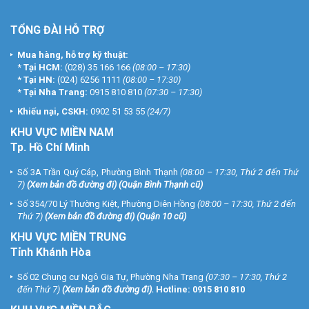
TỔNG ĐÀI HỖ TRỢ
Mua hàng, hỗ trợ kỹ thuật:
*
Tại HCM:
(028) 35 166 166
(08:00 – 17:30)
*
Tại HN:
(024) 6256 1111
(08:00 – 17:30)
*
Tại Nha Trang:
0915 810 810
(07:30 – 17:30)
Khiếu nại, CSKH:
0902 51 53 55
(24/7)
KHU
VỰC MIỀN NAM
Tp. Hồ Chí Minh
Số 3A Trần Quý Cáp, Phường Bình Thạnh
(08:00 – 17:30, Thứ 2 đến Thứ
7)
(
Xem bản đồ đường đi
) (Quận Bình Thạnh cũ)
Số 354/70 Lý Thường Kiệt, Phường Diên Hồng
(08:00 – 17:30, Thứ 2 đến
Thứ 7)
(
Xem bản đồ đường đi
) (Quận 10 cũ)
KHU VỰC MIỀN TRUNG
Tỉnh Khánh Hòa
Số 02 Chung cư Ngô Gia Tự, Phường Nha Trang
(07:30 – 17:30, Thứ 2
đến Thứ 7)
(
Xem bản đồ đường đi
).
Hotline:
0915 810 810