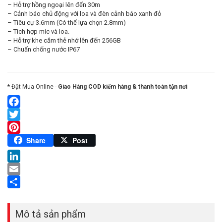
– Hỗ trợ hồng ngoại lên đến 30m
– Cảnh báo chủ động với loa và đèn cảnh báo xanh đỏ
– Tiêu cự 3.6mm (Có thể lựa chọn 2.8mm)
– Tích hợp mic và loa.
– Hỗ trợ khe cắm thẻ nhớ lên đến 256GB
– Chuẩn chống nước IP67
* Đặt Mua Online -
Giao Hàng COD kiểm hàng & thanh toán tận nơi
Facebook
Twitter
Pinterest
Share
Post
LinkedIn
Email
Share
Mô tả sản phẩm