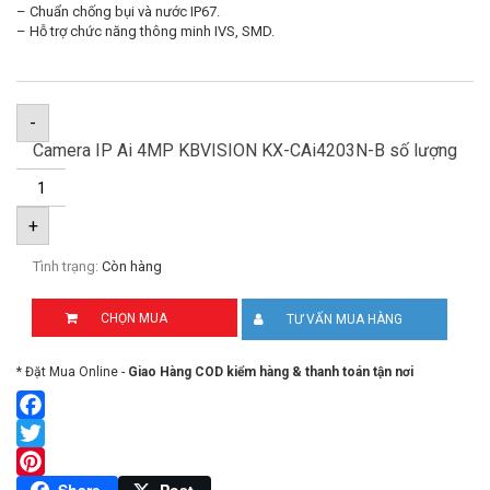
– Chuẩn chống bụi và nước IP67.
– Hỗ trợ chức năng thông minh IVS, SMD.
-
Camera IP Ai 4MP KBVISION KX-CAi4203N-B số lượng
+
Tình trạng:
Còn hàng
CHỌN MUA
TƯ VẤN MUA HÀNG
* Đặt Mua Online -
Giao Hàng COD kiểm hàng & thanh toán tận nơi
Facebook
Twitter
Pinterest