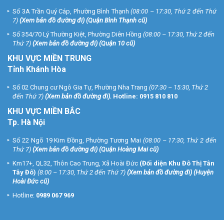
Số 3A Trần Quý Cáp, Phường Bình Thạnh
(08:00 – 17:30, Thứ 2 đến Thứ
7)
(
Xem bản đồ đường đi
) (Quận Bình Thạnh cũ)
Số 354/70 Lý Thường Kiệt, Phường Diên Hồng
(08:00 – 17:30, Thứ 2 đến
Thứ 7)
(
Xem bản đồ đường đi
) (Quận 10 cũ)
KHU VỰC MIỀN TRUNG
Tỉnh Khánh Hòa
Số 02 Chung cư Ngô Gia Tự, Phường Nha Trang
(07:30 – 15:30, Thứ 2
đến Thứ 7)
(
Xem bản đồ đường đi
).
Hotline:
0915 810 810
KHU VỰC MIỀN BẮC
Tp. Hà Nội
Số 22 Ngõ 19 Kim Đồng, Phường Tương Mai
(08:00 – 17:30, Thứ 2 đến
Thứ 7)
(
Xem bản đồ đường đi
) (Quận Hoàng Mai cũ)
Km17+, QL32, Thôn Cao Trung, Xã Hoài Đức
(Đối diện Khu Đô Thị Tân
Tây Đô)
(8:00 – 17:30, Thứ 2 đến Thứ 7)
(
Xem bản đồ đường đi
) (Huyện
Hoài Đức cũ)
Hotline:
0989 067 969