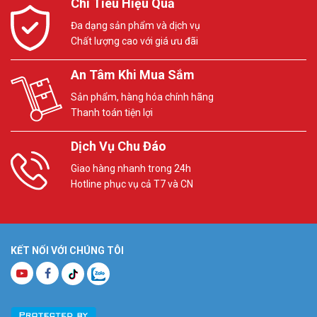
Chi Tiêu Hiệu Quả
Đa dạng sản phẩm và dịch vụ
Chất lượng cao với giá ưu đãi
An Tâm Khi Mua Sắm
Sản phẩm, hàng hóa chính hãng
Thanh toán tiện lợi
Dịch Vụ Chu Đáo
Giao hàng nhanh trong 24h
Hotline phục vụ cả T7 và CN
KẾT NỐI VỚI CHÚNG TÔI