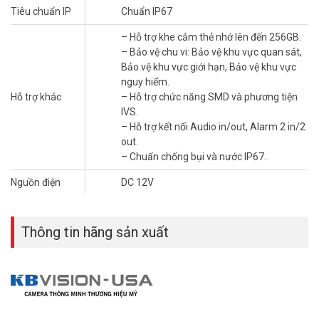
– Hỗ trợ chức năng SMD (lọc báo động thông minh) có thể phân
Tiêu chuẩn IP
Chuẩn IP67
loại giữa người và phương tiện. IVS (Tripwire, Intrusion)
– Hỗ trợ kết nối Audio in/out, Alarm 2 in/2 out.
– Hỗ trợ khe cắm thẻ nhớ lên đến 256GB.
– Chuẩn chống bụi và nước IP67.
– Bảo vệ chu vi: Bảo vệ khu vực quan sát,
– Nguồn 12V DC/PoE, Hỗ trợ nguồn 12vDC output 165mA.
Bảo vệ khu vực giới hạn, Bảo vệ khu vực
– Nhiệt độ hoạt động: -40°C ~ +60°C.
nguy hiểm.
– Xuất xứ: Thương hiệu Mỹ.
Hỗ trợ khác
– Hỗ trợ chức năng SMD và phương tiện
– Bảo hành: 24 tháng.
IVS.
* Tặng kèm chân đế.
– Hỗ trợ kết nối Audio in/out, Alarm 2 in/2
out.
Để cập nhật thông tin giá camera KX-CAi4203N-B mới nhất, xin vui
– Chuẩn chống bụi và nước IP67.
lòng liên hệ HOTLINE
1900.9259
để được hỗ trợ tốt nhất. Tham
khảo thêm hình ảnh tại
Facebook Vuhoangtelecom
nhé.
Nguồn điện
DC 12V
Thông tin hãng sản xuất