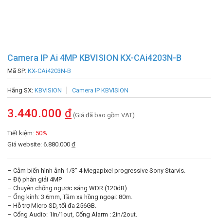
Camera IP Ai 4MP KBVISION KX-CAi4203N-B
Mã SP:
KX-CAi4203N-B
Hãng SX:
KBVISION
Camera IP KBVISION
3.440.000
đ
(Giá đã bao gồm VAT)
Tiết kiệm:
50%
Giá website: 6.880.000
đ
– Cảm biến hình ảnh 1/3” 4 Megapixel progressive Sony Starvis.
– Độ phân giải 4MP
– Chuyên chống ngược sáng WDR (120dB)
– Ống kính: 3.6mm, Tầm xa hồng ngoại: 80m.
– Hỗ trợ Micro SD, tối đa 256GB.
– Cổng Audio: 1in/1out, Cổng Alarm : 2in/2out.