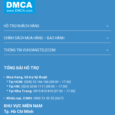
HỖ TRỢ KHÁCH HÀNG
CHÍNH SÁCH MUA HÀNG – BẢO HÀNH
THÔNG TIN VUHOANGTELECOM
TỔNG ĐÀI HỖ TRỢ
Mua hàng, hỗ trợ kỹ thuật:
*
Tại HCM:
(028) 35 166 166
(08:00 – 17:30)
*
Tại HN:
(024) 6256 1111
(08:00 – 17:30)
*
Tại Nha Trang:
0915 810 810
(07:30 – 17:30)
Khiếu nại, CSKH:
0902 51 53 55
(24/7)
KHU
VỰC MIỀN NAM
Tp. Hồ Chí Minh