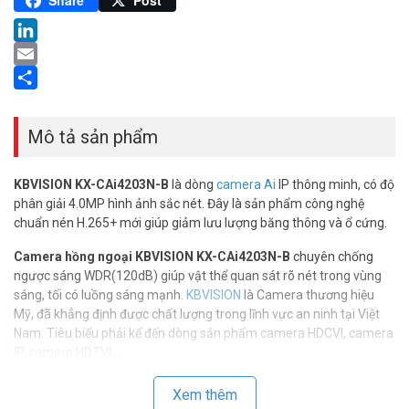
Share
Post
LinkedIn
Email
Share
Mô tả sản phẩm
KBVISION KX-CAi4203N-B
là dòng
camera Ai
IP thông minh, có độ
phân giải 4.0MP hình ảnh sắc nét. Đây là sản phẩm công nghệ
chuẩn nén H.265+ mới giúp giảm lưu lượng băng thông và ổ cứng.
Camera hồng ngoại KBVISION KX-CAi4203N-B
chuyên chống
ngược sáng WDR(120dB) giúp vật thể quan sát rõ nét trong vùng
sáng, tối có luồng sáng mạnh.
KBVISION
là Camera thương hiệu
Mỹ, đã khẳng định được chất lượng trong lĩnh vực an ninh tại Việt
Nam. Tiêu biểu phải kể đến dòng sản phẩm camera HDCVI, camera
IP, camera HDTVI, …
Sản phẩm camera IP KX-CAi4203N-B hỗ trợ lọc báo động thông
Xem thêm
minh có thể phân loại giữa người và phương tiện IVS. Tiêu chuẩn