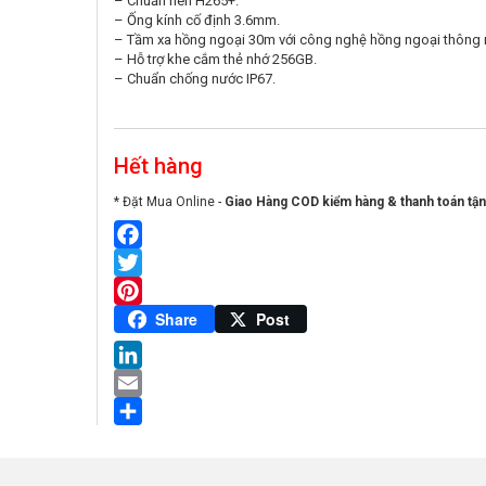
– Chuẩn nén H265+.
– Ống kính cố định 3.6mm.
– Tầm xa hồng ngoại 30m với công nghệ hồng ngoại thông 
– Hỗ trợ khe cắm thẻ nhớ 256GB.
– Chuẩn chống nước IP67.
Hết hàng
* Đặt Mua Online -
Giao Hàng COD kiểm hàng & thanh toán tận
Facebook
Twitter
Pinterest
Share
Post
LinkedIn
Email
Share