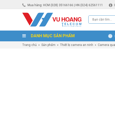
Mua hàng: HCM (028) 35166166 | HN (024) 62561111
DANH MỤC SẢN PHẨM
Trang chủ
»
Sản phẩm
»
Thiết bị camera an ninh
»
Camera qua