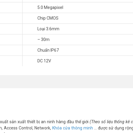
5.0 Megapixel
Chip CMOS
Loại 3.6mm
– 30m
Chuẩn IP67
nay?
DC 12V
t, xin vui lòng liên hệ HOTLINE
1900.9259
để được hỗ trợ tốt nhất. Tha
xuất sản xuất thiết bị an ninh hàng đầu thế giới
(Theo số liệu thống kê
m, Access Control, Network,
Khóa cửa thông minh
… được sử dụng rộng