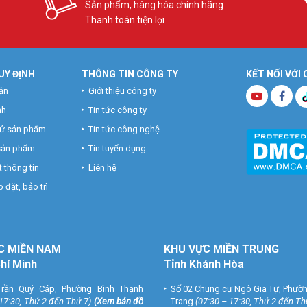
Sản phẩm, hàng hóa chính hãng
Thanh toán tiện lợi
UY ĐỊNH
THÔNG TIN CÔNG TY
KẾT NỐI VỚI
ận
Giới thiệu công ty
nh
Tin tức công ty
hử sản phẩm
Tin tức công nghệ
 sản phẩm
Tin tuyển dụng
 thông tin
Liên hệ
 đặt, bảo trì
C MIỀN NAM
KHU VỰC MIỀN TRUNG
Chí Minh
Tỉnh Khánh Hòa
rần Quý Cáp, Phường Bình Thạnh
Số 02 Chung cư Ngô Gia Tự, Phườ
 17:30, Thứ 2 đến Thứ 7)
(
Xem bản đồ
Trang
(07:30 – 17:30, Thứ 2 đến Th