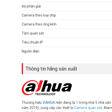
–
Camera Dahua
ống kính cố định 3.6mm.
Độ phân giải
– Chuẩn tương thích Onvif 2.4.
– Chuẩn chống nước IP67.
Camera theo loại chip
– Điện áp DC12V hoặc PoE (802.3af), công suất <6.1W.
Camera theo ống kính
– Nhiệt độ hoạt động : -40° C ~ +60° C.
– Chất liệu kim loại.
Tầm quan sát
– Xuất xứ: Trung Quốc.
– Bảo hành: 24 tháng.
Tiêu chuẩn IP
>> Xem thêm:
Camera giám sát
chính hãng nào tốt hiện 
Nguồn điện
Để cập nhật thông tin giá camera quan sát DAHUA mới nhấ
thêm hình ảnh tại
Facebook Vuhoangtelecom
nhé.
Thông tin hãng sản xuất
Thương hiệu
DAHUA
hiện đang là 1 trong nhà 5 nhà sản 
năm 2019)
, cung cấp các thiết bị
Camera quan sát
, Alar