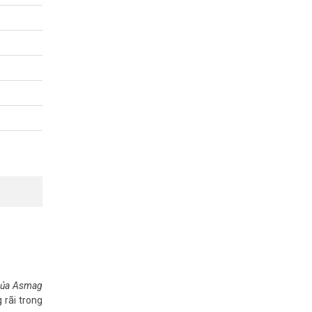
m khảo
 của Asmag
 rãi trong