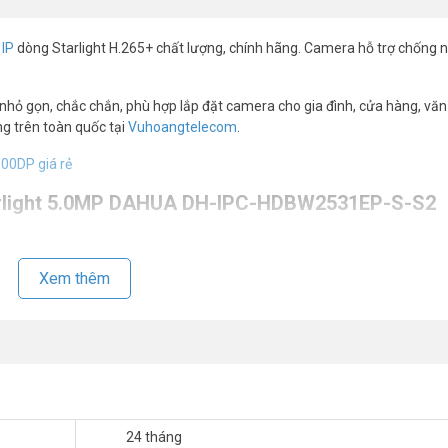
 IP
dòng Starlight H.265+ chất lượng, chính hãng. Camera hỗ trợ chống 
 nhỏ gọn, chắc chắn, phù hợp lắp đặt camera cho gia đình, cửa hàng, vă
g trên toàn quốc tại
Vuhoangtelecom
.
0DP giá rẻ
tarlight 5.0MP DAHUA DH-IPC-HDBW2531EP-S-S2
Xem thêm
.6.
m nhập, Phát hiện điện áp.
ng cân bằng trắng (AWB), tự động bù sáng (AGC), chống ngược sáng(BL
g minh.
24 tháng