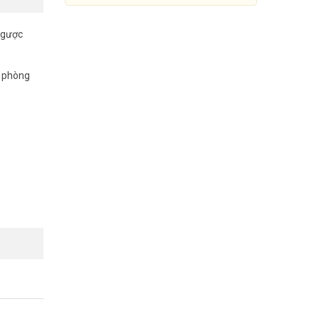
ngược
n phòng
Camera IP Starlight 5.0MP
DAHUA DH-IPC-HDBW2531EP-
C), chống
S-S2
Đang cập nhật giá
Mua Ngay