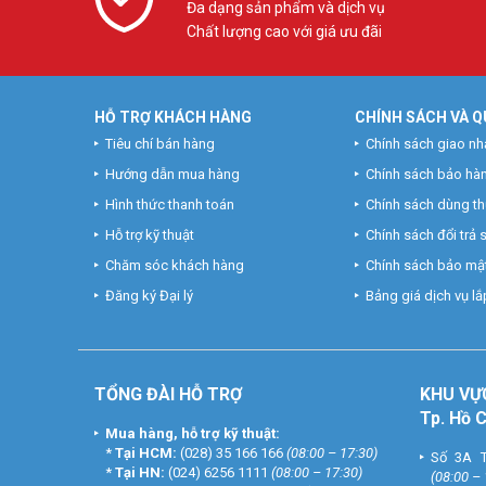
Đa dạng sản phẩm và dịch vụ
Chất lượng cao với giá ưu đãi
HỖ TRỢ KHÁCH HÀNG
CHÍNH SÁCH VÀ Q
Tiêu chí bán hàng
Chính sách giao nh
Hướng dẫn mua hàng
Chính sách bảo hà
Hình thức thanh toán
Chính sách dùng t
Hỗ trợ kỹ thuật
Chính sách đổi trả
Chăm sóc khách hàng
Chính sách bảo mật
Đăng ký Đại lý
Bảng giá dịch vụ lắp
TỔNG ĐÀI HỖ TRỢ
KHU
VỰ
Tp. Hồ 
Mua hàng, hỗ trợ kỹ thuật:
*
Tại HCM:
(028) 35 166 166
(08:00 – 17:30)
Số 3A T
*
Tại HN:
(024) 6256 1111
(08:00 – 17:30)
(08:00 –