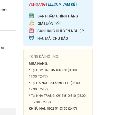
VUHOANG
TELECOM CAM KẾT
minh.
SẢN PHẨM
CHÍNH HÃNG
GIÁ
LUÔN TỐT
BÁN HÀNG
CHUYÊN NGHIỆP
HẬU MÃI
CHU ĐÁO
 nơi
TỔNG ĐÀI HỖ TRỢ:
MUA HÀNG:
* Tại HCM:
028 35 166 166
(08:00 –
17:30, T2-T7)
* Tại HÀ NỘI:
024 6256 1111
(08:00 –
17:30, T2-T7)
* Tại NHA TRANG:
0915 810 810
(08:00
– 17:30, T2-T7)
KHIẾU NẠI:
0902 51 53 55 (24/7)