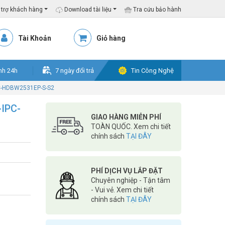
trợ khách hàng
Download tài liệu
Tra cứu bảo hành
Tài Khoản
Giỏ hàng
nh 24h
7 ngày đổi trả
Tin Công Nghệ
PC-HDBW2531EP-S-S2
-IPC-
GIAO HÀNG MIỄN PHÍ
TOÀN QUỐC. Xem chi tiết
chính sách
TẠI ĐÂY
PHÍ DỊCH VỤ LẮP ĐẶT
Chuyên nghiệp - Tận tâm
- Vui vẻ. Xem chi tiết
chính sách
TẠI ĐÂY