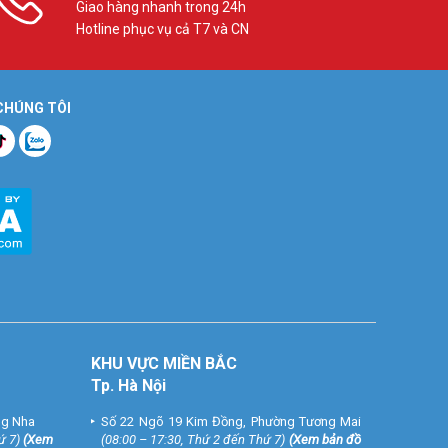
Giao hàng nhanh trong 24h
Hotline phục vụ cả T7 và CN
 CHÚNG TÔI
KHU VỰC MIỀN BẮC
Tp. Hà Nội
ng Nha
Số 22 Ngõ 19 Kim Đồng, Phường Tương Mai
ứ 7)
(
Xem
(08:00 – 17:30, Thứ 2 đến Thứ 7)
(
Xem bản đồ