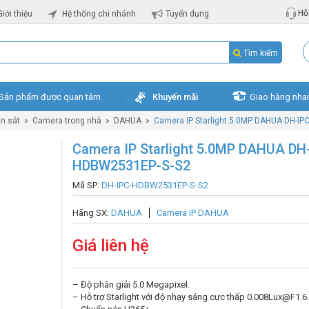
Hỗ 
Giới thiệu
Hệ thống chi nhánh
Tuyển dụng
Tìm kiếm
Sản phẩm được quan tâm
Khuyến mãi
Giao hàng nha
n sát
»
Camera trong nhà
»
DAHUA
»
Camera IP Starlight 5.0MP DAHUA DH-I
Camera IP Starlight 5.0MP DAHUA DH
HDBW2531EP-S-S2
Mã SP:
DH-IPC-HDBW2531EP-S-S2
Hãng SX:
DAHUA
Camera IP DAHUA
Giá liên hệ
– Độ phân giải 5.0 Megapixel.
– Hỗ trợ Starlight với độ nhạy sáng cực thấp 0.008Lux@F1.6.