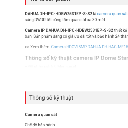
DAHUA DH-IPC-HDBW2531EP-S-S2
là
camera quan sát
sáng DWDR tốt cùng tầm quan sát xa 30 mét.
Camera IP DAHUA DH-IPC-HDBW2531EP-S-S2
thiết kế
bạn. Sản phẩm đang có giá ưu đãi tốt và bảo hành 24 thán
>> Xem thêm:
Camera HDCVI 5MP DAHUA DH-HAC-ME150
Thông số kỹ thuật camera IP Dome S
– Độ phân giải 5.0 Megapixel.
– Cảm biến CMOS kích thước 1/1.3”.
– 25/30fps@ 2688×1520, 20fps@2592×1944
– Hỗ trợ Starlight với độ nhạy sáng cực thấp 0.005Lux@F1
– Chuẩn nén H265+.
– Hỗ trợ chức năng phát hiện thông minh: Hàng rào ảo, Xâ
Thông số kỹ thuật
– Chế độ ngày đêm (ICR), Chống ngược sáng DWDR, tự độ
nhiễu (3D-DNR).
– Tầm xa hồng ngoại 30m với công nghệ hồng ngoại thôn
Camera quan sát
– Hỗ trợ khe cắm thẻ nhớ 256GB.
Chế độ bảo hành
– Hỗ trợ tên miền DSSDDNS, P2P.