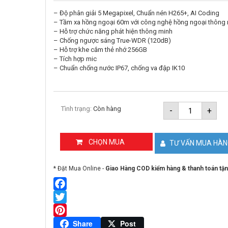
– Độ phân giải 5 Megapixel, Chuẩn nén H265+, AI Coding
– Tầm xa hồng ngoại 60m với công nghệ hồng ngoại thông
– Hỗ trợ chức năng phát hiện thông minh
– Chống ngược sáng True-WDR (120dB)
– Hỗ trợ khe cắm thẻ nhớ 256GB
– Tích hợp mic
– Chuẩn chống nước IP67, chống va đập IK10
Camera
Tình trạng:
Còn hàng
-
+
IP
thân
trụ
5MP
CHỌN MUA
TƯ VẤN MUA HÀ
KBVISION
KX-
CAi5205M
* Đặt Mua Online -
Giao Hàng COD kiểm hàng & thanh toán tận
A
số
lượng
Facebook
Twitter
Pinterest
Share
Post