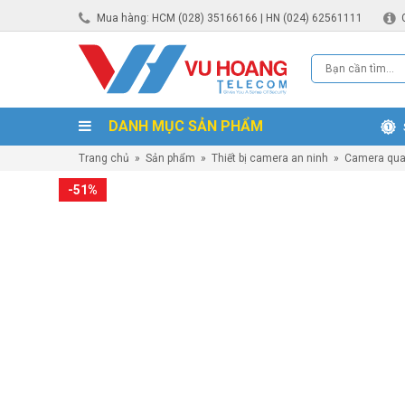
Mua hàng: HCM (028) 35166166 | HN (024) 62561111
DANH MỤC SẢN PHẨM
Trang chủ
»
Sản phẩm
»
Thiết bị camera an ninh
»
Camera qua
-51%