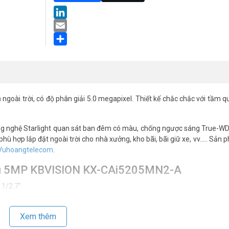
LinkedIn
Email
Share
 ngoài trời, có độ phân giải 5.0 megapixel. Thiết kế chắc chắc với tầm q
g nghệ Starlight quan sát ban đêm có màu, chống ngược sáng True-W
phù hợp lắp đặt ngoài trời cho nhà xưởng, kho bãi, bãi giữ xe, vv….. Sản
Vuhoangtelecom
.
 trụ 5MP KBVISION KX-CAi5205MN2-A
 1/2.7″
.5
Xem thêm
–28°)