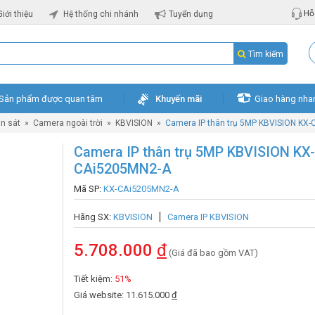
Hỗ 
Giới thiệu
Hệ thống chi nhánh
Tuyển dụng
Tìm kiếm
Sản phẩm được quan tâm
Khuyến mãi
Giao hàng nha
n sát
»
Camera ngoài trời
»
KBVISION
»
Camera IP thân trụ 5MP KBVISION KX
Camera IP thân trụ 5MP KBVISION KX-
CAi5205MN2-A
Mã SP:
KX-CAi5205MN2-A
Hãng SX:
KBVISION
Camera IP KBVISION
5.708.000
đ
(Giá đã bao gồm VAT)
Tiết kiệm:
51%
Giá website: 11.615.000
đ