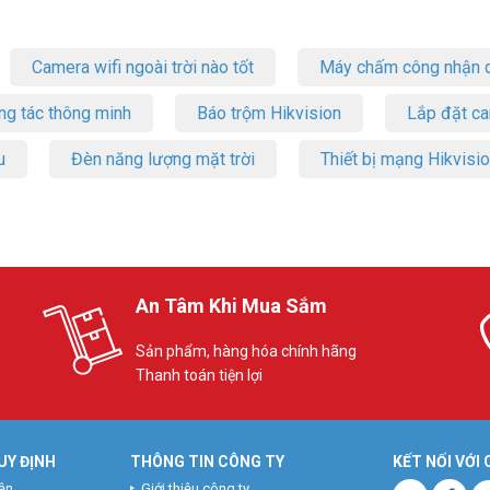
Camera wifi ngoài trời nào tốt
Máy chấm công nhận d
ng tác thông minh
Báo trộm Hikvision
Lắp đặt c
u
Đèn năng lượng mặt trời
Thiết bị mạng Hikvisi
An Tâm Khi Mua Sắm
Sản phẩm, hàng hóa chính hãng
Thanh toán tiện lợi
UY ĐỊNH
THÔNG TIN CÔNG TY
KẾT NỐI VỚI
ận
Giới thiệu công ty