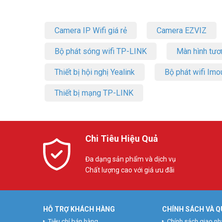
Camera IP Wifi giá rẻ
Camera EZVIZ
Bộ phát sóng wifi TP-LINK
Màn hình tươ
Thiết bị hội nghị Yealink
Bộ phát wifi Imo
Thiết bị mạng TP-LINK
Chi Tiêu Hiệu Quả
Đa dạng sản phẩm và dịch vụ
Chất lượng cao với giá ưu đãi
HỖ TRỢ KHÁCH HÀNG
CHÍNH SÁCH VÀ Q
Tiêu chí bán hàng
Chính sách giao nh