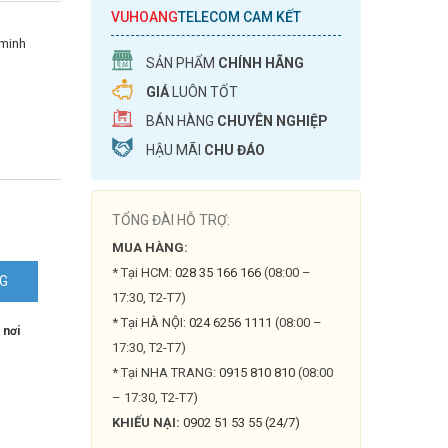
VUHOANG
TELECOM CAM KẾT
 minh
SẢN PHẨM
CHÍNH HÃNG
GIÁ
LUÔN TỐT
BÁN HÀNG
CHUYÊN NGHIỆP
HẬU MÃI
CHU ĐÁO
TỔNG ĐÀI HỖ TRỢ:
MUA HÀNG:
* Tại HCM:
028 35 166 166
(08:00 –
NG
17:30, T2-T7)
N2-
* Tại HÀ NỘI:
024 6256 1111
(08:00 –
 nơi
17:30, T2-T7)
* Tại NHA TRANG:
0915 810 810
(08:00
– 17:30, T2-T7)
KHIẾU NẠI:
0902 51 53 55 (24/7)