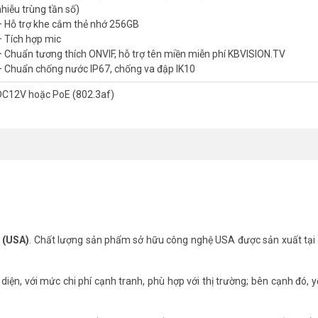
nhiễu trùng tần số)
– Hỗ trợ khe cắm thẻ nhớ 256GB
– Tích hợp mic
– Chuẩn tương thích ONVIF, hỗ trợ tên miền miễn phí KBVISION.TV
– Chuẩn chống nước IP67, chống va đập IK10
DC12V hoặc PoE (802.3af)
ỹ (USA)
. Chất lượng sản phẩm sở hữu công nghệ USA được sản xuất tại
ện, với mức chi phí cạnh tranh, phù hợp với thị trường; bên cạnh đó, y