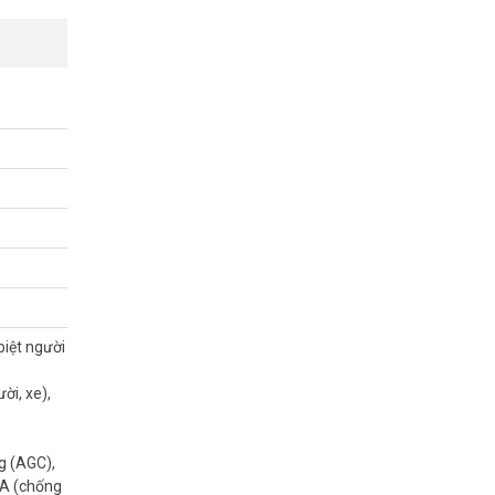
), AI SSA,
biệt người
ời, xe),
g (AGC),
SA (chống