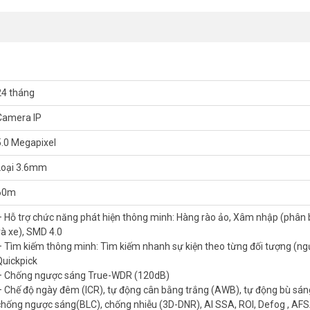
ng minh
m nhập (phân biệt người và xe), SMD 4.0
đối tượng (người, xe), Quickpick
, tự động bù sáng (AGC), chống ngược sáng(BLC), chống nhiễu (3D-DNR
24 tháng
Camera IP
ISION.TV
5.0 Megapixel
Loại 3.6mm
60m
– Hỗ trợ chức năng phát hiện thông minh: Hàng rào ảo, Xâm nhập (phân 
và xe), SMD 4.0
 nhất. Tham khảo thêm thông tin tại
Facebook Vuhoangtelecom
nhé.
– Tìm kiếm thông minh: Tìm kiếm nhanh sự kiện theo từng đối tượng (ngư
Quickpick
– Chống ngược sáng True-WDR (120dB)
– Chế độ ngày đêm (ICR), tự động cân bằng trắng (AWB), tự động bù sán
chống ngược sáng(BLC), chống nhiễu (3D-DNR), AI SSA, ROI, Defog , AF