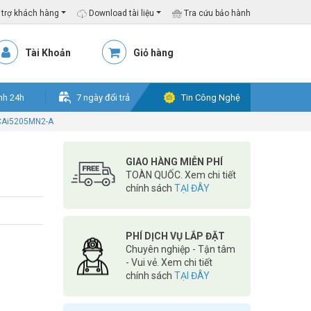
trợ khách hàng
Download tài liệu
Tra cứu bảo hành
Tài Khoản
Giỏ hàng
nh 24h
7 ngày đổi trả
Tin Công Nghệ
-CAi5205MN2-A
GIAO HÀNG MIỄN PHÍ
TOÀN QUỐC. Xem chi tiết
chính sách
TẠI ĐÂY
PHÍ DỊCH VỤ LẮP ĐẶT
Chuyên nghiệp - Tận tâm
- Vui vẻ. Xem chi tiết
chính sách
TẠI ĐÂY