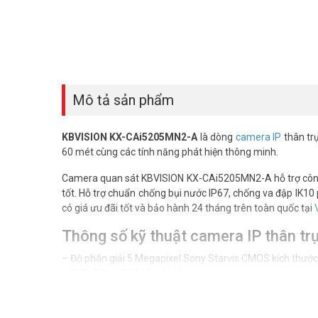
Mô tả sản phẩm
KBVISION KX-CAi5205MN2-A
là dòng
camera IP
thân trụ
60 mét cùng các tính năng phát hiện thông minh.
Camera quan sát KBVISION KX-CAi5205MN2-A hỗ trợ côn
tốt. Hỗ trợ chuẩn chống bụi nước IP67, chống va đập IK10 
có giá ưu đãi tốt và bảo hành 24 tháng trên toàn quốc tại
Thông số kỹ thuật camera IP thân
– Độ phân giải 5 Megapixel Sony Starvis CMOS kích thước
– 5MP 20fps@2960 × 1668
– Hỗ trợ Starlight với độ nhạy sáng cực thấp 0.005Lux@F1
– Chuẩn nén H265+, AI Coding
– Ống kính Motorized lens 2.7mm-13.5mm (góc nhìn 99°