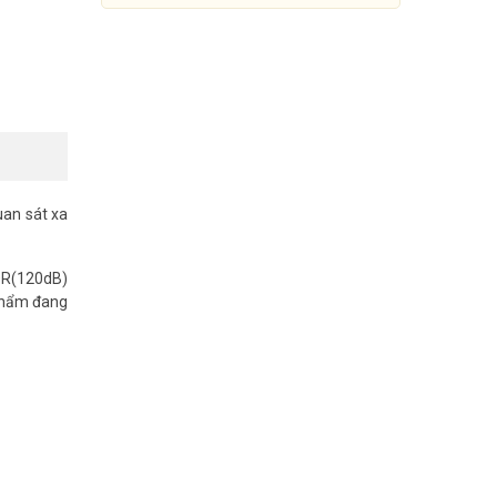
uan sát xa
DR(120dB)
 phẩm đang
Camera IP thân trụ 5MP
KBVISION KX-CAi5205MN2-A
5.708.000đ
11.615.000đ
Mua Ngay