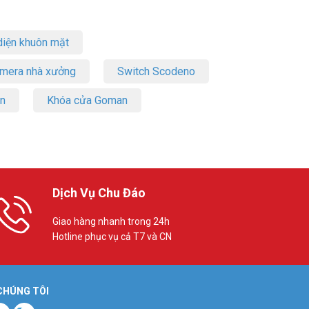
iện khuôn mặt
amera nhà xưởng
Switch Scodeno
on
Khóa cửa Goman
Dịch Vụ Chu Đáo
Giao hàng nhanh trong 24h
Hotline phục vụ cả T7 và CN
 CHÚNG TÔI