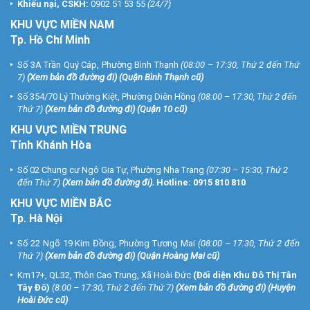
Khiếu nại, CSKH:
0902 51 53 55
(24/7)
KHU
VỰC MIỀN NAM
Tp. Hồ Chí Minh
Số 3A Trần Quý Cáp, Phường Bình Thạnh
(08:00 – 17:30, Thứ 2 đến Thứ
7)
(
Xem bản đồ đường đi
) (Quận Bình Thạnh cũ)
Số 354/70 Lý Thường Kiệt, Phường Diên Hồng
(08:00 – 17:30, Thứ 2 đến
Thứ 7)
(
Xem bản đồ đường đi
) (Quận 10 cũ)
KHU VỰC MIỀN TRUNG
Tỉnh Khánh Hòa
Số 02 Chung cư Ngô Gia Tự, Phường Nha Trang
(07:30 – 15:30, Thứ 2
đến Thứ 7)
(
Xem bản đồ đường đi
).
Hotline:
0915 810 810
KHU VỰC MIỀN BẮC
Tp. Hà Nội
Số 22 Ngõ 19 Kim Đồng, Phường Tương Mai
(08:00 – 17:30, Thứ 2 đến
Thứ 7)
(
Xem bản đồ đường đi
) (Quận Hoàng Mai cũ)
Km17+, QL32, Thôn Cao Trung, Xã Hoài Đức
(Đối diện Khu Đô Thị Tân
Tây Đô)
(8:00 – 17:30, Thứ 2 đến Thứ 7)
(
Xem bản đồ đường đi
) (Huyện
Hoài Đức cũ)