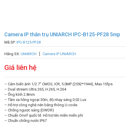
Camera IP thân trụ UNIARCH IPC-B125-PF28 5mp
Mã SP:
IPC-B125-PF28
Hãng SX:
UNIARCH
Camera IP UNIARCH
Giá liên hệ
– Cảm biến ảnh 1/2.7″ CMOS, ICR, 5.0MP (2592*1944), Max 15fps
– Dual stream Ultra 265, H.265, H.264
– Ống kính 2.8mm.
– Tầm xa hồng ngoại 30m, độ nhạy sáng 0.02 Lux
– Hỗ trợ công nghệ nén băng thông U-code.
– Chống ngược sáng (DWDR)
– Chuẩn Onvif quốc tế. Hỗ trợ tên miền miễn phí
– Chuẩn chống nước IP67