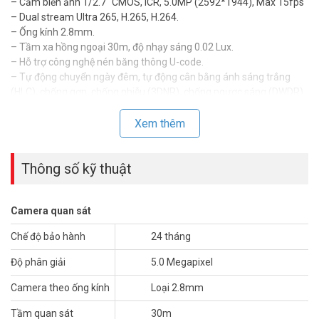
– Cảm biến ảnh 1/2.7″ CMOS, ICR, 5.0MP (2592*1944), Max 15fps
– Dual stream Ultra 265, H.265, H.264.
– Ống kính 2.8mm.
– Tầm xa hồng ngoại 30m, độ nhạy sáng 0.02 Lux.
– Hỗ trợ công nghệ nén băng thông U-code.
– Tự động chuyển ngày đêm, tự động cân bằng ánh sáng trắng
(HLC), chống gợn, chống nhiễu (3DNR), chống ngược sáng (DWDR).
– Chuẩn Onvif quốc tế. Hỗ trợ tên miền miễn phí.
– Chuẩn chống nước IP67.
Xem thêm
– Nhiệt độ hoạt động -30°C ~ 60°C (-22°F ~ 140°F).
– Nguồn cấp DC12V( ± 25% ) và PoE.
Thông số kỹ thuật
– Vỏ nhựa lõi sắt.
– Xuất xứ: Trung Quốc.
– Bảo hành: 24 tháng.
Camera quan sát
Để cập nhật thông tin giá camera UNIARCH IPC-B125-PF28 mới
Chế độ bảo hành
24 tháng
nhất, quý khách hàng vui lòng liên hệ HOTLINE 1900 9259 để được
hỗ trợ tốt nhất. Tham khảo thêm thông tin tại
Facebook
Độ phân giải
5.0 Megapixel
Vuhoangtelecom
nhé.
Camera theo ống kính
Loại 2.8mm
Tầm quan sát
30m