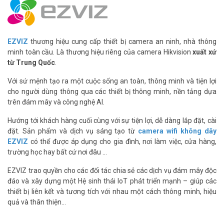
được trang bị chức năng theo dõi thông minh (Smart Tracking)
cùng khả năng quay góc ngang 340 độ , góc xoay dọc 55 độ. Nhờ
đó, bạn có thể quan sát mọi thứ trong phạm vi 360 độ mà không
phải lo lắng mình bỏ sót bất cứ chi tiết nào trong không gian. Đồng
EZVIZ
thương hiệu cung cấp thiết bị camera an ninh, nhà thông
thời, cảm biến chuyển động thông minh trên camera Ezviz CS-TY1
minh toàn cầu. Là thương hiệu riêng của camera Hikvision
xuất xứ
sẽ tăng cường khả năng theo dõi. Bất cứ khi nào phát hiện vật thể
từ Trung Quốc
.
chuyển động, sản phẩm sẽ báo động và gửi thông báo về điện thoại
Với sứ mệnh tạo ra một cuộc sống an toàn, thông minh và tiện lợi
thông minh của bạn.
cho người dùng thông qua các thiết bị thông minh, nền tảng dựa
trên đám mây và công nghệ AI.
Hướng tới khách hàng cuối cùng với sự tiện lợi, dễ dàng lắp đặt, cài
đặt. Sản phẩm và dịch vụ sáng tạo từ
camera wifi không dây
EZVIZ
có thể được áp dụng cho gia đình, nơi làm việc, cửa hàng,
trường học hay bất cứ nơi đâu …
EZVIZ trao quyền cho các đối tác chia sẻ các dịch vụ đám mây độc
đáo và xây dựng một Hệ sinh thái IoT phát triển mạnh – giúp các
thiết bị liên kết và tương tích với nhau một cách thông minh, hiệu
quả và thân thiện…