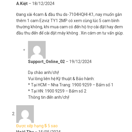
– Độ phân giải 1920×1080 @ 15fps
A.Kiệt
–
18/12/2024
– Chuấn nén Smart H.264
– Góc nhìn ngang 4mm@ F2.4, 85°(Chéo), 75° (Ngang),45°(Dọc)
Đang xài 4cam & đầu thu ds-7104HQHI-K1, nay muốn gắn
– Góc quay ngang 340 độ, góc xoay dọc 55 độ
thêm 1 cam Ezviz TY1 2MP có xem cùng lúc 5 cam bình
– Hồng ngoại 10m
thường không, khi mua cam có đến hộ trợ cài đặt hay đem
– Hỗ trợ tính năng theo dõi thông minh
đầu thu đến để cài đặt máy không . Xin cám ơn tư vấn giúp.
– Hỗ trợ DWDR, 3D DNR, BLC, ICR
– Phát hiện chuyển động thông minh
– Hỗ trợ khe cắm thẻ nhớ đến 256GB
– Tích hợp Micro và Loa – Hỗ trợ đàm thoại 2 chiều với chất lượng
Support_Online_02
–
19/12/2024
âm thanh trung thực
– Hỗ trợ wifi, IEEE802.11b, 802.11g, 802.11n, tần số 2.4GHz
Dạ chào anh/chị!
– Hỗ trợ wifi + cài đặt wifi thông minh với phần mềm EZVIZ – quá
Vui lòng liên hệ Kỹ thuật & Bảo hành:
trình cài đặt chỉ mất vài phút với người lần đầu sử dụng
* Tại HCM – Nha Trang: 1900 9259 – Bấm số 1
– Nguồn cấp DC 5V±10%
* Tại HN: 1900 9259 – Bấm số 2
– Kích thước: 88 × 88 × 119 mm
Thông tin đến anh/chị!
– Trọng lượng: 259g
– Xuất xứ: Trung Quốc.
– Bảo hành: 24 tháng.
Camera giám sát EZVIZ TY1 2MP là lựa chọn hoàn hảo dành cho
Được xếp hạng
5
5 sao
những ai đang tìm camera có trường quan sát 360 độ, cùng chức