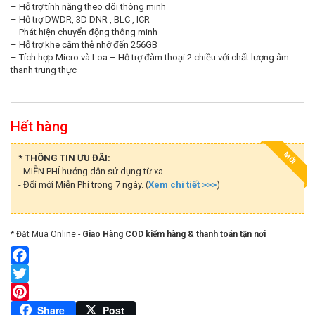
– Hỗ trợ tính năng theo dõi thông minh
– Hỗ trợ DWDR, 3D DNR , BLC , ICR
– Phát hiện chuyển động thông minh
– Hỗ trợ khe cắm thẻ nhớ đến 256GB
– Tích hợp Micro và Loa – Hỗ trợ đàm thoại 2 chiều với chất lượng âm
thanh trung thực
Hết hàng
MỚI
* THÔNG TIN ƯU ĐÃI:
- MIỄN PHÍ hướng dẫn sử dụng từ xa.
- Đổi mới Miễn Phí trong 7 ngày. (
Xem chi tiết >>>
)
* Đặt Mua Online -
Giao Hàng COD kiểm hàng & thanh toán tận nơi
Facebook
Twitter
Pinterest
Share
Post