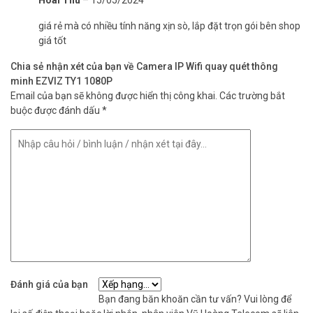
HoàI Thu
–
15/05/2024
năng theo dõi thông minh. Sản phẩm hiện đang có giá ưu đãi tốt
trên thị trường, được nhà sản xuất Ezviz bảo hành đến 24 tháng
giá rẻ mà có nhiều tính năng xịn sò, lắp đặt trọn gói bên shop
trên toàn quốc. Với camera giám sát Ezviz TY1, bạn sẽ không phải
giá tốt
lo lắng về an ninh hoặc bỏ lỡ bất cứ điều gì trong ngôi nhà của mình.
Chia sẻ nhận xét của bạn về Camera IP Wifi quay quét thông
Đặt hàng Online ngay EZVIZ TY1 2MP hoặc để được tư vấn và
minh EZVIZ TY1 1080P
lắp
đặt camera
Email của bạn sẽ không được hiển thị công khai.
tận nhà xin vui lòng liên hệ để được hỗ trợ nhanh nhất.
Các trường bắt
Tham khảo thêm thông tin tại
buộc được đánh dấu
*
Vu Hoang Telecom
nhé.
Đánh giá của bạn
Bạn đang băn khoăn cần tư vấn? Vui lòng để