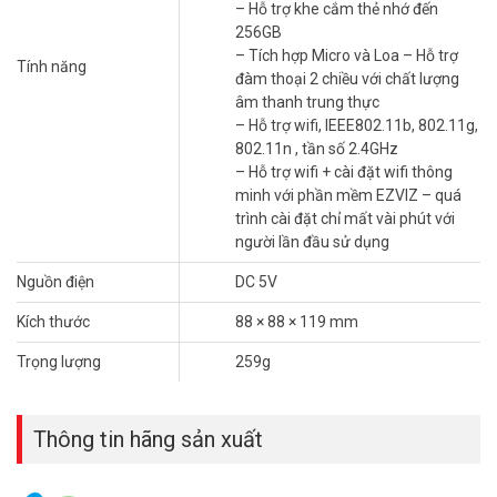
– Hỗ trợ khe cắm thẻ nhớ đến
256GB
– Tích hợp Micro và Loa – Hỗ trợ
Tính năng
đàm thoại 2 chiều với chất lượng
âm thanh trung thực
– Hỗ trợ wifi, IEEE802.11b, 802.11g,
802.11n , tần số 2.4GHz
– Hỗ trợ wifi + cài đặt wifi thông
minh với phần mềm EZVIZ – quá
trình cài đặt chỉ mất vài phút với
người lần đầu sử dụng
Nguồn điện
DC 5V
Tính năng thông minh
Kích thước
88 × 88 × 119 mm
Camera giám sát EZVIZ TY1 2MP có chức năng hồng ngoại ban
Trọng lượng
259g
đêm thông minh, cùng với Smart IR giúp tăng cường khả năng bắt
hình ảnh. Đèn hồng ngoại hỗ trợ khả năng tự động điều chỉnh chế
độ nhìn, ngay cả trong điều kiện ban đêm thiếu ánh sáng.
Thông tin hãng sản xuất
Khả năng theo dõi tối ưu
Camera giám sát EZVIZ TY1 2MP có tầm nhìn lên đến 10 mét,