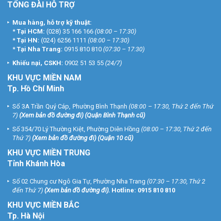
TỔNG ĐÀI HỖ TRỢ
Mua hàng, hỗ trợ kỹ thuật:
*
Tại HCM:
(028) 35 166 166
(08:00 – 17:30)
*
Tại HN:
(024) 6256 1111
(08:00 – 17:30)
*
Tại Nha Trang:
0915 810 810
(07:30 – 17:30)
Khiếu nại, CSKH:
0902 51 53 55
(24/7)
KHU
VỰC MIỀN NAM
Tp. Hồ Chí Minh
Số 3A Trần Quý Cáp, Phường Bình Thạnh
(08:00 – 17:30, Thứ 2 đến Thứ
7)
(
Xem bản đồ đường đi
) (Quận Bình Thạnh cũ)
Số 354/70 Lý Thường Kiệt, Phường Diên Hồng
(08:00 – 17:30, Thứ 2 đến
Thứ 7)
(
Xem bản đồ đường đi
) (Quận 10 cũ)
KHU VỰC MIỀN TRUNG
Tỉnh Khánh Hòa
Số 02 Chung cư Ngô Gia Tự, Phường Nha Trang
(07:30 – 17:30, Thứ 2
đến Thứ 7)
(
Xem bản đồ đường đi
).
Hotline:
0915 810 810
KHU VỰC MIỀN BẮC
Tp. Hà Nội