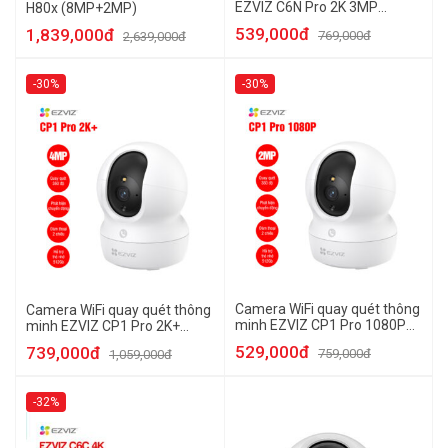
EZVIZ C6N Pro 2K 3MP
H80x (8MP+2MP)
(Trong nhà)
539,000đ
1,839,000đ
769,000đ
2,639,000đ
-30%
-30%
Camera WiFi quay quét thông
Camera WiFi quay quét thông
minh EZVIZ CP1 Pro 1080P
minh EZVIZ CP1 Pro 2K+
(Trong nhà)
(Trong nhà)
529,000đ
739,000đ
759,000đ
1,059,000đ
-32%