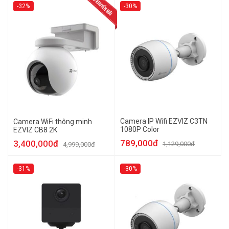
-32%
-30%
Camera IP Wifi EZVIZ C3TN
Camera WiFi thông minh
1080P Color
EZVIZ CB8 2K
789,000đ
3,400,000đ
1,129,000đ
4,999,000đ
-31%
-30%