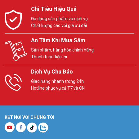
Chi Tiêu Hiệu Quả
Đa dạng sản phẩm và dịch vụ
Chất lượng cao với giá ưu đãi
An Tâm Khi Mua Sắm
Sản phẩm, hàng hóa chính hãng
Thanh toán tiện lợi
Dịch Vụ Chu Đáo
Giao hàng nhanh trong 24h
Hotline phục vụ cả T7 và CN
KẾT NỐI VỚI CHÚNG TÔI