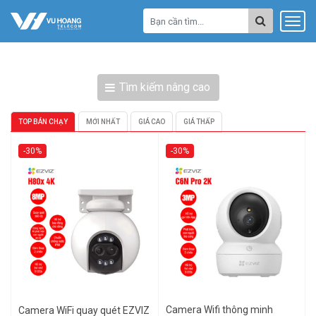
Tìm kiếm nâng cao
TOP BÁN CHẠY
MỚI NHẤT
GIÁ CAO
GIÁ THẤP
-30%
-30%
Camera Wifi thông minh
Camera WiFi quay quét EZVIZ