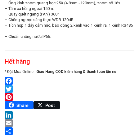
– Ống kính zoom quang học 25X (4.8mm~120mm), zoom số 16x.
– Tầm xa hồng ngoại 150m.
– Quay quét ngang (PAN) 360°
– Chống ngược sáng thực WDR 120dB.
– Tích hợp 1 dây cắm míc, báo động 2 kênh vào 1 kênh ra, 1 kênh RS485
.
– Chuẩn chống nước IP66.
Hết hàng
* Đặt Mua Online -
Giao Hàng COD kiểm hàng & thanh toán tận nơi
Facebook
Twitter
Pinterest
Share
Post
LinkedIn
Email