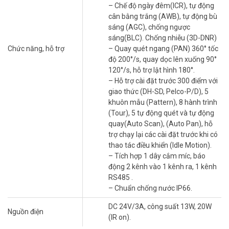
– Môi trường làm việc từ: -40ºC ~ 70ºC.
– Chế độ ngày đêm(ICR), tự động
– Kích thước: Φ186.0(mm) x 309(mm).
cân bằng trắng (AWB), tự động bù
– Trọng lượng: 6,8 Kg,
sáng (AGC), chống ngược
– Bảo hành: 24 tháng
sáng(BLC). Chống nhiễu (3D-DNR)
– Xuất xứ Trung Quốc
Chức năng, hỗ trợ
– Quay quét ngang (PAN) 360° tốc
độ 200°/s, quay dọc lên xuống 90°
Để cập nhật thông tin giá camera DAHUA DH-SD59225-HC-LA mới
120°/s, hỗ trợ lật hình 180°.
nhất, xin vui lòng liên hệ HOTLINE
1900.9259
để được hỗ trợ tốt
– Hỗ trợ cài đặt trước 300 điểm với
nhất. Tham khảo thêm hình ảnh tại
Facebook Vuhoangtelecom
giao thức (DH-SD, Pelco-P/D), 5
nhé.
khuôn mẫu (Pattern), 8 hành trình
(Tour), 5 tự động quét và tự động
quay(Auto Scan), (Auto Pan), hỗ
trợ chạy lại các cài đặt trước khi có
thao tác điều khiển (Idle Motion).
– Tích hợp 1 dây cắm míc, báo
động 2 kênh vào 1 kênh ra, 1 kênh
RS485 .
– Chuẩn chống nước IP66.
DC 24V/3A, công suất 13W, 20W
Nguồn điện
(IR on).