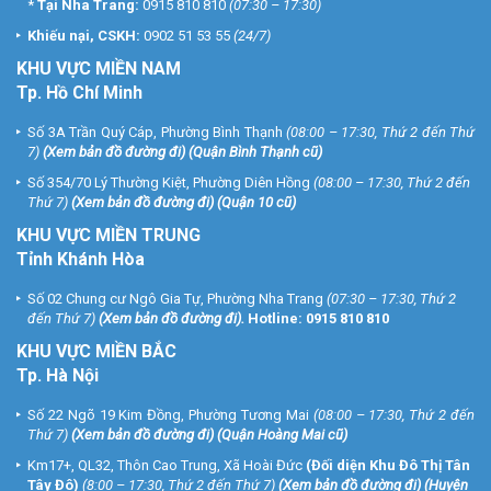
*
Tại Nha Trang:
0915 810 810
(07:30 – 17:30)
Khiếu nại, CSKH:
0902 51 53 55
(24/7)
KHU
VỰC MIỀN NAM
Tp. Hồ Chí Minh
Số 3A Trần Quý Cáp, Phường Bình Thạnh
(08:00 – 17:30, Thứ 2 đến Thứ
7)
(
Xem bản đồ đường đi
) (Quận Bình Thạnh cũ)
Số 354/70 Lý Thường Kiệt, Phường Diên Hồng
(08:00 – 17:30, Thứ 2 đến
Thứ 7)
(
Xem bản đồ đường đi
) (Quận 10 cũ)
KHU VỰC MIỀN TRUNG
Tỉnh Khánh Hòa
Số 02 Chung cư Ngô Gia Tự, Phường Nha Trang
(07:30 – 17:30, Thứ 2
đến Thứ 7)
(
Xem bản đồ đường đi
).
Hotline:
0915 810 810
KHU VỰC MIỀN BẮC
Tp. Hà Nội
Số 22 Ngõ 19 Kim Đồng, Phường Tương Mai
(08:00 – 17:30, Thứ 2 đến
Thứ 7)
(
Xem bản đồ đường đi
) (Quận Hoàng Mai cũ)
Km17+, QL32, Thôn Cao Trung, Xã Hoài Đức
(Đối diện Khu Đô Thị Tân
Tây Đô)
(8:00 – 17:30, Thứ 2 đến Thứ 7)
(
Xem bản đồ đường đi
) (Huyện