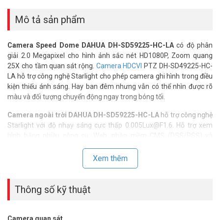
Share
Mô tả sản phẩm
Camera Speed Dome DAHUA DH-SD59225-HC-LA
có độ phân
giải 2.0 Megapixel cho hình ảnh sắc nét HD1080P, Zoom quang
25X cho tầm quan sát rộng.
Camera HDCVI
PTZ DH-SD49225-HC-
LA hỗ trợ công nghệ Starlight cho phép camera ghi hình trong điều
kiện thiếu ánh sáng. Hay ban đêm nhưng vẫn có thể nhìn được rõ
màu và đối tượng chuyển động ngay trong bóng tối.
Camera ngoài trời DAHUA DH-SD59225-HC-LA
hỗ trợ công nghệ
Starlight với độ nhạy sáng cực thấp 0.005Lux@F1.6. Hỗ trợ xem
hình bằng nhiều công cụ: Web, phần mềm CMS (DSS/PSS) và
DMSS. Tiêu chuẩn bảo vệ ngoài trời IP66 cho phép camera hoạt
động được ở môi trường ngâm nước, bảo vệ hoàn toàn khỏi bụi
Xem thêm
bẩn, nâng cao tuổi thọ cho sản phẩm.
Thông số kỹ thuật camera Speed Dome
Thông số kỹ thuật
HDCVI 2MP DAHUA DH-SD59225-HC-LA
– Cảm biến STARVIS™ CMOS kích thước 1/2.8″.
Camera quan sát