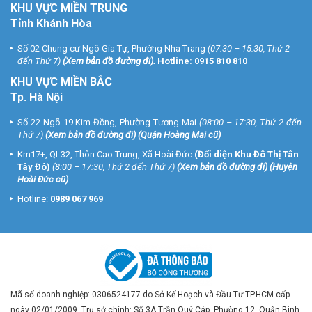
KHU VỰC MIỀN TRUNG
Tỉnh Khánh Hòa
Số 02 Chung cư Ngô Gia Tự, Phường Nha Trang
(07:30 – 15:30, Thứ 2
đến Thứ 7)
(
Xem bản đồ đường đi
).
Hotline:
0915 810 810
KHU VỰC MIỀN BẮC
Tp. Hà Nội
Số 22 Ngõ 19 Kim Đồng, Phường Tương Mai
(08:00 – 17:30, Thứ 2 đến
Thứ 7)
(
Xem bản đồ đường đi
) (Quận Hoàng Mai cũ)
Km17+, QL32, Thôn Cao Trung, Xã Hoài Đức
(Đối diện Khu Đô Thị Tân
Tây Đô)
(8:00 – 17:30, Thứ 2 đến Thứ 7)
(
Xem bản đồ đường đi
) (Huyện
Hoài Đức cũ)
Hotline:
0989 067 969
Mã số doanh nghiệp: 0306524177 do Sở Kế Hoạch và Đầu Tư TP.HCM cấp
ngày 02/01/2009. Trụ sở chính: Số 3A Trần Quý Cáp, Phường 12, Quận Bình