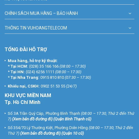
CHÍNH SÁCH MUA HÀNG – BẢO HÀNH
THÔNG TIN VUHOANGTELECOM
TỔNG ĐÀI HỖ TRỢ
Mua hàng, hỗ trợ kỹ thuật:
*
Tại HCM:
(028) 35 166 166
(08:00 – 17:30)
*
Tại HN:
(024) 6256 1111
(08:00 – 17:30)
*
Tại Nha Trang:
0915 810 810
(07:30 – 17:30)
Khiếu nại, CSKH:
0902 51 53 55
(24/7)
KHU
VỰC MIỀN NAM
Tp. Hồ Chí Minh
Số 3A Trần Quý Cáp, Phường Bình Thạnh
(08:00 – 17:30, Thứ 2 đến Thứ
7)
(
Xem bản đồ đường đi
) (Quận Bình Thạnh cũ)
Số 354/70 Lý Thường Kiệt, Phường Diên Hồng
(08:00 – 17:30, Thứ 2 đến
Thứ 7)
(
Xem bản đồ đường đi
) (Quận 10 cũ)