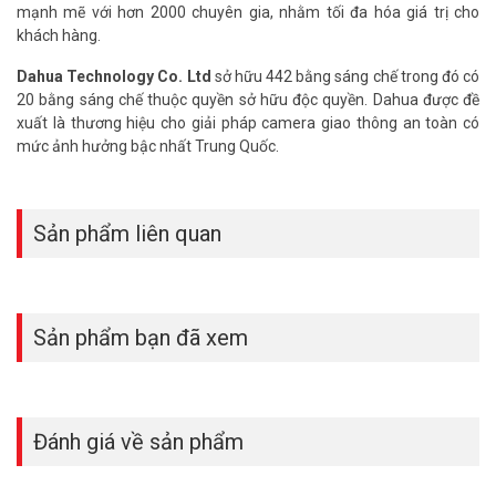
mạnh mẽ với hơn 2000 chuyên gia, nhằm tối đa hóa giá trị cho
hỗ trợ tốt nhất.
khách hàng.
Tham khảo các kênh thông tin khác:
Dahua Technology Co. Ltd
sở hữu 442 bằng sáng chế trong đó có
– Facebook:
https://www.facebook.com/vuhoangtelecom/
20 bằng sáng chế thuộc quyền sở hữu độc quyền. Dahua được đề
– Youtube:
https://www.youtube.com/c/VuhoangTVChannel
xuất là thương hiệu cho giải pháp camera giao thông an toàn có
– Website:
https://vuhoangtelecom.vn/
mức ảnh hưởng bậc nhất Trung Quốc.
Sản phẩm liên quan
Sản phẩm bạn đã xem
Đánh giá về sản phẩm