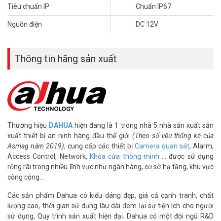
bù sáng (AGC), chống chói sáng(BLC,HLC), chống ngược sáng thực
Tiêu chuẩn IP
Chuẩn IP67
WDR 120dB, chống nhiễu (3D-DNR)
– Chuẩn ngâm nước IP67
Nguồn điện
DC 12V
– Chất liệu vỏ kim loại
– Môi trường làm việc từ -30°C~+60°C,
– Khoảng cách truyền tải trên cáp đồng trục lên đến 300m với cáp
Thông tin hãng sản xuất
75-3 ôm
– Hỗ trợ tên miền xem ra ngoài miễn phí trọn đời
– Điện áp DC 12V/ 3.4W
– Kích thước Φ 164.7mm×70mm×71.6mm
– Trọng lượng 0.4kg
– Xuất xứ: Trung Quốc
Thương hiệu
DAHUA
hiện đang là 1 trong nhà 5 nhà sản xuất sản
– Bảo hành 24 tháng
xuất thiết bị an ninh hàng đầu thế giới
(Theo số liệu thống kê của
Asmag năm 2019)
, cung cấp các thiết bị
Camera quan sát
, Alarm,
Access Control, Network,
Khóa cửa thông minh
… được sử dụng
Hình ảnh test công nghệ chống ngược sáng của camera HDCVI
rộng rãi trong nhiều lĩnh vực như ngân hàng, cơ sở hạ tầng, khu vực
Dahua
công cộng…
Các sản phẩm Dahua có kiểu dáng đẹp, giá cả cạnh tranh, chất
Để cập nhật thông tin giá camera giám sát DAHUA mới nhất, quý
lượng cao, thời gian sử dụng lâu dài đem lại sự tiện ích cho người
khách hàng vui lòng liên hệ HOTLINE 1900 9259 – (028) 35 166 166
sử dụng, Quy trình sản xuất hiện đại. Dahua có một đội ngũ R&D
– (028) 3962 5555 – (024) 6256 1111 – (024) 3273 6666 để được