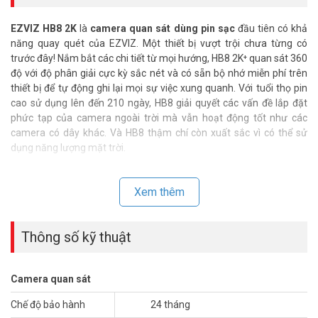
EZVIZ HB8 2K
là
camera quan sát dùng pin sạc
đầu tiên có khả
năng quay quét của EZVIZ. Một thiết bị vượt trội chưa từng có
trước đây! Nắm bắt các chi tiết từ mọi hướng, HB8 2K⁺ quan sát 360
độ với độ phân giải cực kỳ sắc nét và có sẵn bộ nhớ miễn phí trên
thiết bị để tự động ghi lại mọi sự việc xung quanh. Với tuổi thọ pin
cao sử dụng lên đến 210 ngày, HB8 giải quyết các vấn đề lắp đặt
phức tạp của camera ngoài trời mà vẫn hoạt động tốt như các
camera có dây khác. Và HB8 thậm chí còn xuất sắc vì có thể sử
dụng năng lượng mặt trời.
Xem thêm
Thông số kỹ thuật
Camera quan sát
Chế độ bảo hành
24 tháng