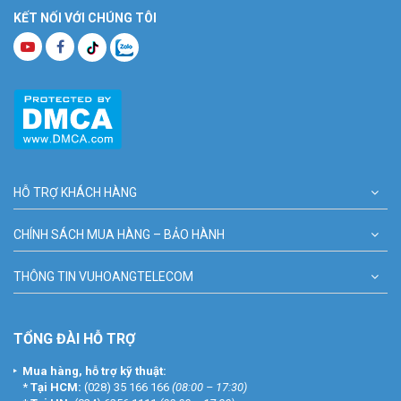
KẾT NỐI VỚI CHÚNG TÔI
HỖ TRỢ KHÁCH HÀNG
CHÍNH SÁCH MUA HÀNG – BẢO HÀNH
THÔNG TIN VUHOANGTELECOM
TỔNG ĐÀI HỖ TRỢ
Trọn bộ sản phẩm EZVIZ HB8
Mua hàng, hỗ trợ kỹ thuật:
*
Tại HCM:
(028) 35 166 166
(08:00 – 17:30)
– Camera HB8 2K⁺