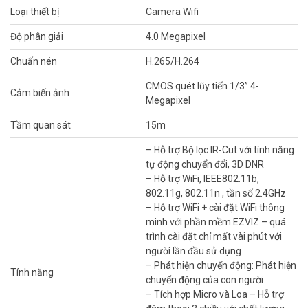
Loại thiết bị
Camera Wifi
Độ phân giải
4.0 Megapixel
Chuấn nén
H.265/H.264
Dễ dàng vận hành
CMOS quét lũy tiến 1/3” 4-
Cảm biến ảnh
EZVIZ HB8 2K là
camera Wifi
sở hữu dung lượng pin lớn nhất trong
Megapixel
số các camera an ninh quay quét trên thị trường. Trong khi các
camera khác có điểm giới hạn như phải phụ thuộc vị trí của ổ cắm
Tầm quan sát
15m
hay chiều dài của cáp kết nối, HB8 không dây cung cấp khả năng
– Hỗ trợ Bộ lọc IR-Cut với tính năng
không giới hạn. Chỉ cần đặt HB8 ở nơi bạn muốn, nơi bạn thấy được
tự động chuyển đổi, 3D DNR
những góc nhìn toàn diện nhất.
– Hỗ trợ WiFi, IEEE802.11b,
802.11g, 802.11n , tần số 2.4GHz
– Hỗ trợ WiFi + cài đặt WiFi thông
minh với phần mềm EZVIZ – quá
trình cài đặt chỉ mất vài phút với
người lần đầu sử dụng
– Phát hiện chuyển động: Phát hiện
Tính năng
chuyển động của con người
– Tích hợp Micro và Loa – Hỗ trợ