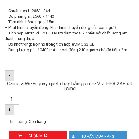
– Chuấn nén H.265/H.264
– Độ phân giải: 2560 × 1440
– Tầm nhìn hồng ngoại 15m
– Phát hiện chuyển động: Phát hiện chuyển động của con người
– Tích hợp Micro và Loa – Hỗ trợ đàm thoại 2 chiều với chất lượng âm
thanh trung thực
– Bộ nhớ trong: Bộ nhớ trong tích hợp eMMC 32 GB
– Dung lượng pin: 10400 mAh, hoạt động 210 ngày ở chế độ tiết kiệm
-
Camera Wi-Fi quay quét chạy bằng pin EZVIZ HB8 2K+ số
lượng
+
Tình trạng:
Còn hàng
CHỌN MUA
TƯ VẤN MUA HÀNG