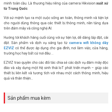
minh toàn cầu. Là thương hiệu riêng của camera Hikvision
xuất xứ
từ Trung Quốc
.
Bảo vệ toàn diện ở độ phân giải 2K⁺
Với sứ mệnh tạo ra một cuộc sống an toàn, thông minh và tiện lợi
Thiết kế xoay/nghiêng của camera kết hợp hoàn hảo cùng với độ
cho người dùng thông qua các thiết bị thông minh, nền tảng dựa
phân giải 2K⁺ mang đến những hình ảnh toàn diện và chi tiết đến ấn
trên đám mây và công nghệ AI.
tượng. Những tính năng tuyệt vời này giúp bạn giám sát các khu
vực không gian mở lớn một cách nhàn nhã.
Hướng tới khách hàng cuối cùng với sự tiện lợi, dễ dàng lắp đặt, cài
đặt. Sản phẩm và dịch vụ sáng tạo từ
camera wifi không dây
EZVIZ
có thể được áp dụng cho gia đình, nơi làm việc, cửa hàng,
trường học hay bất cứ nơi đâu …
EZVIZ trao quyền cho các đối tác chia sẻ các dịch vụ đám mây độc
đáo và xây dựng một Hệ sinh thái IoT phát triển mạnh – giúp các
thiết bị liên kết và tương tích với nhau một cách thông minh, hiệu
quả và thân thiện…
Sản phẩm mua kèm
Phát hiện thông minh hơn với tính năng theo