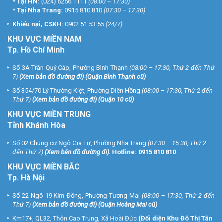
*
Tại HN:
(024) 6256 1111
(08:00 – 17:30)
– Tấm mẫu khoan
*
Tại Nha Trang:
0915 810 810
(07:30 – 17:30)
– Cáp USB
Khiếu nại, CSKH:
0902 51 53 55
(24/7)
– Bộ vít
– Hướng dẫn lắp đặt nhanh
KHU
VỰC MIỀN NAM
– Thông tin quy định
Tp. Hồ Chí Minh
– Hướng dẫn nhanh
Số 3A Trần Quý Cáp, Phường Bình Thạnh
(08:00 – 17:30, Thứ 2 đến Thứ
Bên cạnh luôn muốn đẩy mạnh sự gắn kết người và người, EZVIZ
7)
(
Xem bản đồ đường đi
) (Quận Bình Thạnh cũ)
rất nghiêm túc trong việc bảo vệ dữ liệu và quyền riêng tư của
Số 354/70 Lý Thường Kiệt, Phường Diên Hồng
(08:00 – 17:30, Thứ 2 đến
người dùng, đây cũng là ưu tiên hàng đầu của thương hiệu. Tất cả
Thứ 7)
(
Xem bản đồ đường đi
) (Quận 10 cũ)
thông tin ghi lại từ camera sẽ được mã hóa nhiều lớp và chỉ có bạn
KHU VỰC MIỀN TRUNG
hoặc những người bạn cho phép mới có thể truy cập những hình
Tỉnh Khánh Hòa
ảnh, âm thanh này.
Số 02 Chung cư Ngô Gia Tự, Phường Nha Trang
(07:30 – 15:30, Thứ 2
*** Vũ Hoàng Telecom xin cảm ơn bạn đã ghé thăm Website
đến Thứ 7)
(
Xem bản đồ đường đi
).
Hotline:
0915 810 810
Online của công ty chúng tôi. Chúng tôi xin cam kết tất cả những
KHU VỰC MIỀN BẮC
sản phẩm
camera EZVIZ
trong gian hàng đều có nguồn gốc và
Tp. Hà Nội
xuất xứ rõ ràng. Đến đây, bạn sẽ nhận được sản phẩm có chất
lượng tốt, chế độ hậu mãi dài lâu cùng giá thành phải chăng.
Số 22 Ngõ 19 Kim Đồng, Phường Tương Mai
(08:00 – 17:30, Thứ 2 đến
Thứ 7)
(
Xem bản đồ đường đi
) (Quận Hoàng Mai cũ)
Đặt mua hàng Online ngay hôm nay để được hỗ trợ giá tốt nhất.
Tham khảo thêm thông tin tại
Facebook Vuhoangtelecom
nhé.
Km17+, QL32, Thôn Cao Trung, Xã Hoài Đức
(Đối diện Khu Đô Thị Tân