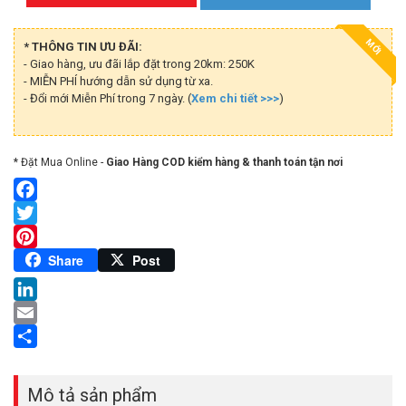
MỚI
* THÔNG TIN ƯU ĐÃI:
- Giao hàng, ưu đãi lắp đặt trong 20km: 250K
- MIỄN PHÍ hướng dẫn sử dụng từ xa.
- Đổi mới Miễn Phí trong 7 ngày. (
Xem chi tiết >>>
)
* Đặt Mua Online -
Giao Hàng COD kiểm hàng & thanh toán tận nơi
Facebook
Twitter
Pinterest
Share
Post
LinkedIn
Email
Share
Mô tả sản phẩm