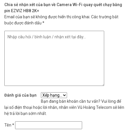
Chia sẻ nhận xét của bạn về Camera Wi-Fi quay quét chạy bằng
pin EZVIZ HB8 2K+
Email của bạn sẽ không được hiển thị công khai.
Các trường bắt
buộc được đánh dấu
*
Bảo vệ tích cực cho ngôi nhà của bạn
Tính năng phòng vệ chủ động của camera cung cấp thêm một lớp
bảo vệ. Khi phát hiện có người đang di chuyển, camera sẽ kích hoạt
còi báo động lớn và nháy hai đèn chiếu spotlights để ngăn chặn
ngay lập tức.
Tầm nhìn ban đêm sống động.
Tích hợp hai đèn chiếu spotlight, camera hiển thị hình ảnh màu sắc
sống động ngay cả trong trong bóng tối hoàn toàn. Điều này giúp
bạn xem được các chi tiết quan trọng mà vốn sẽ bị bỏ lỡ nếu không
Đánh giá của bạn
có tính năng này.
Bạn đang băn khoăn cần tư vấn? Vui lòng để
lại số điện thoại hoặc lời nhắn, nhân viên Vũ Hoàng Telecom sẽ liên
Thiết kế thanh lịch bền bỉ
hệ trả lời bạn sớm nhất.
Với thiết kế trang nhã, HB8 2K⁺ có thể phù hợp hoàn hảo với mọi
ngôi nhà. Thiết bị này cũng có khả năng chống chịu thời tiết để
Tên
*