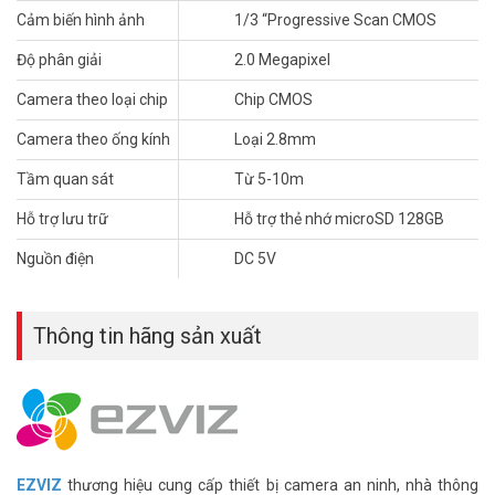
dữ liệu khi người dùng yêu cầu. Ngoài ra, khẻ cắm thẻ nhớ là điều
Cảm biến hình ảnh
1/3 “Progressive Scan CMOS
phải có để lưu trữ dữ liệu hình ảnh.
Độ phân giải
2.0 Megapixel
>>>Tham khảo ngay: Giá
camera Ezviz C6N
mới nhất hiện nay!
Camera theo loại chip
Chip CMOS
Camera theo ống kính
Loại 2.8mm
Tầm quan sát
Từ 5-10m
Hỗ trợ lưu trữ
Hỗ trợ thẻ nhớ microSD 128GB
Nguồn điện
DC 5V
Thông tin hãng sản xuất
EZVIZ
thương hiệu cung cấp thiết bị camera an ninh, nhà thông