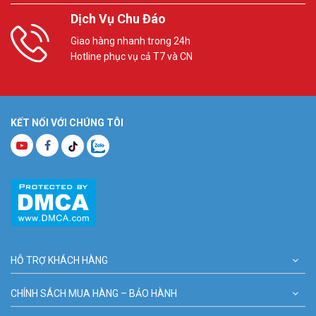
Dịch Vụ Chu Đáo
Giao hàng nhanh trong 24h
Hotline phục vụ cả T7 và CN
KẾT NỐI VỚI CHÚNG TÔI
HỖ TRỢ KHÁCH HÀNG
CHÍNH SÁCH MUA HÀNG – BẢO HÀNH