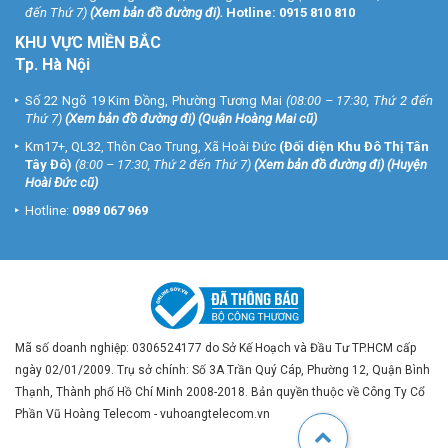
đến Thứ 7)
(
Xem bản đồ đường đi
).
Hotline:
0915 810 810
KHU VỰC MIỀN BẮC
Tp. Hà Nội
Số 22 Ngõ 19 Kim Đồng, Phường Tương Mai
(08:00 – 17:30, Thứ 2 đến
Thứ 7)
(
Xem bản đồ đường đi
) (Quận Hoàng Mai cũ)
Km17+, QL32, Thôn Cao Trung, Xã Hoài Đức
(Đối diện Khu Đô Thị Tân
Tây Đô)
(8:00 – 17:30, Thứ 2 đến Thứ 7)
(
Xem bản đồ đường đi
) (Huyện
Hoài Đức cũ)
Hotline:
0989 067 969
Mã số doanh nghiệp: 0306524177 do Sở Kế Hoạch và Đầu Tư TP.HCM cấp
ngày 02/01/2009. Trụ sở chính: Số 3A Trần Quý Cáp, Phường 12, Quận Bình
Thạnh, Thành phố Hồ Chí Minh 2008-2018. Bản quyền thuộc về Công Ty Cổ
Phần Vũ Hoàng Telecom - vuhoangtelecom.vn