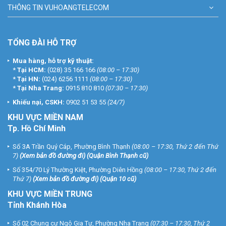
THÔNG TIN VUHOANGTELECOM
TỔNG ĐÀI HỖ TRỢ
Mua hàng, hỗ trợ kỹ thuật:
*
Tại HCM:
(028) 35 166 166
(08:00 – 17:30)
*
Tại HN:
(024) 6256 1111
(08:00 – 17:30)
*
Tại Nha Trang:
0915 810 810
(07:30 – 17:30)
Khiếu nại, CSKH:
0902 51 53 55
(24/7)
KHU
VỰC MIỀN NAM
Tp. Hồ Chí Minh
Số 3A Trần Quý Cáp, Phường Bình Thạnh
(08:00 – 17:30, Thứ 2 đến Thứ
7)
(
Xem bản đồ đường đi
) (Quận Bình Thạnh cũ)
Số 354/70 Lý Thường Kiệt, Phường Diên Hồng
(08:00 – 17:30, Thứ 2 đến
Thứ 7)
(
Xem bản đồ đường đi
) (Quận 10 cũ)
KHU VỰC MIỀN TRUNG
Tỉnh Khánh Hòa
Số 02 Chung cư Ngô Gia Tự, Phường Nha Trang
(07:30 – 17:30, Thứ 2