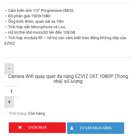
– Cảm biến ảnh 1/3″ Progressive CMOS.
– Độ phân giải 1920×1080.
– Ống kính 4mm, quan sát xa 10m.
– Tích hợp sẵn Microphone và Loa.
– Hỗ trợ thẻ nhớ microSD lên đến 128 GB.
– Tích hợp module RF – hỗ trợ các cảm biến báo động không dây của
EZVIZ
-
Camera Wifi quay quét đa năng EZVIZ C6T 1080P (Trong
nhà) số lượng
+
Tình trạng:
Còn hàng
CHỌN MUA
TƯ VẤN MUA HÀNG