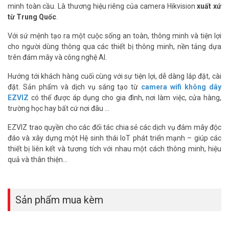
minh toàn cầu. Là thương hiệu riêng của camera Hikvision
xuất xứ
Camera thông minh Ezviz C6T HD1080P tích hợp module RF – hỗ
từ Trung Quốc
.
trợ các cảm biến báo động không dây của EZVIZ
Với sứ mệnh tạo ra một cuộc sống an toàn, thông minh và tiện lợi
>> Xem thêm:
Camera Wifi EZVIZ C6T 1080P
tích hợp báo
cho người dùng thông qua các thiết bị thông minh, nền tảng dựa
động
trên đám mây và công nghệ AI.
Thông số kỹ thuật camera Wifi Ezviz C6T
Hướng tới khách hàng cuối cùng với sự tiện lợi, dễ dàng lắp đặt, cài
1080P có RF
đặt. Sản phẩm và dịch vụ sáng tạo từ
camera wifi không dây
EZVIZ
có thể được áp dụng cho gia đình, nơi làm việc, cửa hàng,
– Camera wifi quay quét đa năng 2 MegaPixel – Hỗ trợ theo dõi
trường học hay bất cứ nơi đâu …
chuyển động thông minh.
– Tích hợp module RF – hỗ trợ các cảm biến báo động không dây
EZVIZ trao quyền cho các đối tác chia sẻ các dịch vụ đám mây độc
của EZVIZ.
đáo và xây dựng một Hệ sinh thái IoT phát triển mạnh – giúp các
– Kèm 1 cảm biến cửa T2 và 1 tay điều khiển từ xa K2.
thiết bị liên kết và tương tích với nhau một cách thông minh, hiệu
– Cảm biến 1/3″ Progressive CMOS, Độ phân giải 1920×1080.
quả và thân thiện…
– Ống kính 4mm@ F2.2, góc nhìn 95°, góc xoay ngang 340°, góc
xoay dọc 90°.
– Hỗ trợ DWDR, 3D DNR, BLC.
– Phát hiện chuyển động thông minh, theo dõi chuyển động thông
Sản phẩm mua kèm
minh, Hình ảnh cài đặt toàn cảnh.
– Hỗ trợ khe cắm thẻ nhớ đến 128GB.
– Tích hợp Micro và Loa – Âm thanh đàm thoại 2 chiều trung thực.