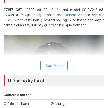
EZVIZ C6T 1080P có RF
có tên mã model CS-CV248-A3-
32WMFR(APEC)(Bundel) là phiên bản
camera Wifi
cao cấp của
EZVIZ. Với thiết kế tròn lạ mắt thì mọi người sẽ không nghĩ đây là
camera quan sát, điều này giúp tăng hiệu quả giám sát.
Xem thêm
Thông số kỹ thuật
Camera quan sát
Camera wifi C6T HD1080P with RF vẫn được hỗ trợ cổng kết nối
Chế độ bảo hành
24 tháng
mạng LAN giúp tăng tính ổn định trong quá trình truyền và lưu trữ