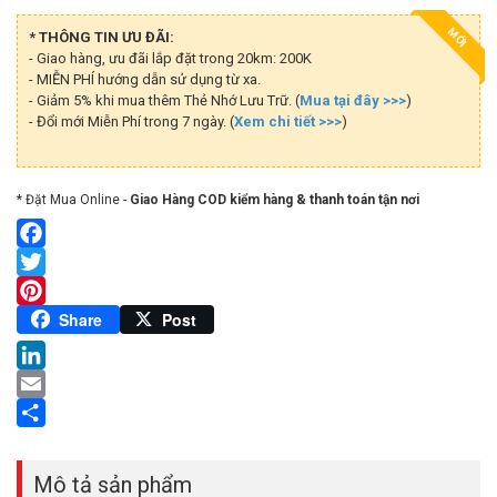
MỚI
* THÔNG TIN ƯU ĐÃI:
- Giao hàng, ưu đãi lắp đặt trong 20km: 200K
- MIỄN PHÍ hướng dẫn sử dụng từ xa.
- Giảm 5% khi mua thêm Thẻ Nhớ Lưu Trữ. (
Mua tại đây >>>
)
- Đổi mới Miễn Phí trong 7 ngày. (
Xem chi tiết >>>
)
* Đặt Mua Online -
Giao Hàng COD kiểm hàng & thanh toán tận nơi
Facebook
Twitter
Pinterest
Share
Post
LinkedIn
Email
Share
Mô tả sản phẩm