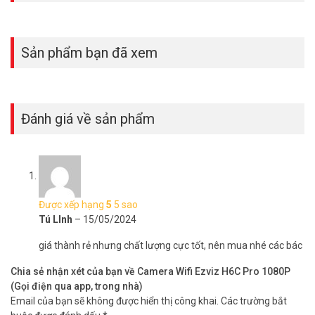
Luôn bảo vệ không ngơi nghỉ
Nói lời tạm biệt với các video clip bị nhiễu hạt vào ban đêm. Ngay cả
trong bóng tối đen kịt, H6c Pro 2MP vẫn hiển thị tầm nhìn ban đêm
Sản phẩm bạn đã xem
sống động, mang lại cho bạn sự an tâm.
Đánh giá về sản phẩm
Được xếp hạng
5
5 sao
Tú LInh
–
15/05/2024
giá thành rẻ nhưng chất lượng cực tốt, nên mua nhé các bác
Chia sẻ nhận xét của bạn về Camera Wifi Ezviz H6C Pro 1080P
Kết nối ổn định giúp tăng hiệu suất
(Gọi điện qua app, trong nhà)
Email của bạn sẽ không được hiển thị công khai.
Các trường bắt
Thiết lập mạng camera có dây hoặc không dây. Bạn có thể kết nối