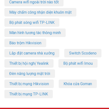
Camera wifi ngoài trời nào tốt
Máy chấm công nhận diện khuôn mặt
Bộ phát sóng wifi TP-LINK
Màn hình tương tác thông minh
Báo trộm Hikvision
Lắp đặt camera nhà xưởng
Switch Scodeno
Thiết bị hội nghị Yealink
Bộ phát wifi Imou
Thông số kỹ thuật camera Wifi Ezviz CS-
H6C Pro (1080P, gọi điện qua app, quay
Đèn năng lượng mặt trời
quét, đêm full màu)
Thiết bị mạng Hikvision
Khóa cửa Goman
– Model: CS-H6c-R105-1L2WF
– Chuấn nén Smart H.265
Thiết bị mạng TP-LINK
– Độ phân giải 1920×1080 @ 25fps
– Góc nhìn ngang 4mm@ F1.6, 90°(Chéo), 80° (Ngang),43°(Dọc)
– Góc quay ngang 340 độ , góc xoay dọc 55 độ