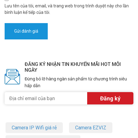
để giám sát người già và trẻ em từ xa, thay vì lắp đặt để triển khai
Lưu tên của tôi, email, và trang web trong trình duyệt này cho lần
những tác vụ chuyên biệt hơn.
bình luận kế tiếp của tôi.
ĐĂNG KÝ NHẬN TIN KHUYẾN MÃI HOT MỖI
NGÀY
Đừng bỏ lỡ hàng ngàn sản phẩm từ chương trình siêu
hấp dẫn
Camera IP Wifi giá rẻ
Camera EZVIZ