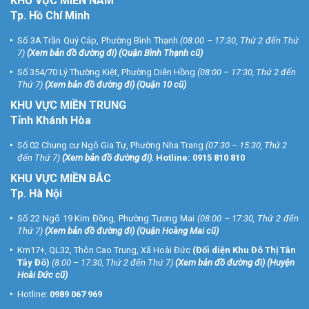
KHU
VỰC MIỀN NAM
Tp. Hồ Chí Minh
Số 3A Trần Quý Cáp, Phường Bình Thạnh
(08:00 – 17:30, Thứ 2 đến Thứ
7)
(
Xem bản đồ đường đi
) (Quận Bình Thạnh cũ)
Số 354/70 Lý Thường Kiệt, Phường Diên Hồng
(08:00 – 17:30, Thứ 2 đến
Thứ 7)
(
Xem bản đồ đường đi
) (Quận 10 cũ)
KHU VỰC MIỀN TRUNG
Tỉnh Khánh Hòa
Số 02 Chung cư Ngô Gia Tự, Phường Nha Trang
(07:30 – 15:30, Thứ 2
đến Thứ 7)
(
Xem bản đồ đường đi
).
Hotline:
0915 810 810
KHU VỰC MIỀN BẮC
Tp. Hà Nội
Số 22 Ngõ 19 Kim Đồng, Phường Tương Mai
(08:00 – 17:30, Thứ 2 đến
Thứ 7)
(
Xem bản đồ đường đi
) (Quận Hoàng Mai cũ)
Km17+, QL32, Thôn Cao Trung, Xã Hoài Đức
(Đối diện Khu Đô Thị Tân
Tây Đô)
(8:00 – 17:30, Thứ 2 đến Thứ 7)
(
Xem bản đồ đường đi
) (Huyện
Hoài Đức cũ)
Hotline:
0989 067 969