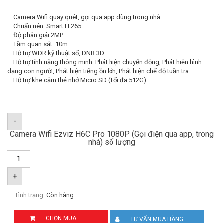
– Camera Wifi quay quét, gọi qua app dùng trong nhà
– Chuẩn nén: Smart H.265
– Độ phân giải 2MP
– Tầm quan sát: 10m
– Hỗ trợ WDR kỹ thuật số, DNR 3D
– Hỗ trợ tính năng thông minh: Phát hiện chuyển động, Phát hiện hình
dạng con người, Phát hiện tiếng ồn lớn, Phát hiện chế độ tuần tra
– Hỗ trợ khe cắm thẻ nhớ Micro SD (Tối đa 512G)
-
Camera Wifi Ezviz H6C Pro 1080P (Gọi điện qua app, trong
nhà) số lượng
+
Tình trạng:
Còn hàng
CHỌN MUA
TƯ VẤN MUA HÀNG