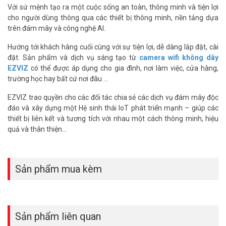
Với sứ mệnh tạo ra một cuộc sống an toàn, thông minh và tiện lợi
cả gia đình bạn
cho người dùng thông qua các thiết bị thông minh, nền tảng dựa
Điều quan trọng là phải biết khi những người thân yêu cần bạn.
trên đám mây và công nghệ AI.
Camera sẽ cảnh báo cho bạn khi có thay đổi đột ngột về âm thanh
– chẳng hạn như em bé khóc hay tiếng còi báo động. Ngoài ra, bạn
Hướng tới khách hàng cuối cùng với sự tiện lợi, dễ dàng lắp đặt, cài
có thể liên hệ với người thân ngay bằng nút gọi trên camera – một
đặt. Sản phẩm và dịch vụ sáng tạo từ
camera wifi không dây
trong những cách dễ nhất để thực hiện cuộc gọi video.
EZVIZ
có thể được áp dụng cho gia đình, nơi làm việc, cửa hàng,
trường học hay bất cứ nơi đâu …
EZVIZ trao quyền cho các đối tác chia sẻ các dịch vụ đám mây độc
đáo và xây dựng một Hệ sinh thái IoT phát triển mạnh – giúp các
thiết bị liên kết và tương tích với nhau một cách thông minh, hiệu
quả và thân thiện…
Sản phẩm mua kèm
Sản phẩm liên quan