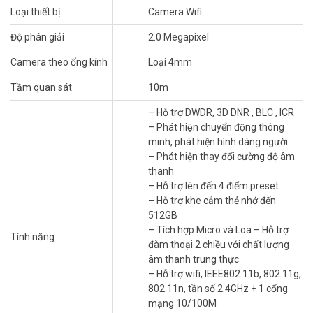
Loại thiết bị
Camera Wifi
Độ phân giải
2.0 Megapixel
Bảo vệ 360° với phân giải 2MP ghi hình sắc nét
Camera theo ống kính
Loại 4mm
Nhìn rõ mọi ngóc ngách trong ngôi nhà như thể bạn đang ở nhà.
Camera Wifi
H6c Pro 2MP theo dõi ngôi nhà của bạn 24 giờ trong
Tầm quan sát
10m
ngày, cho bạn cảm giác yên tâm suốt cả ngày.
– Hỗ trợ DWDR, 3D DNR , BLC , ICR
Tăng cường an ninh với tính năng xoay hoàn
– Phát hiện chuyển động thông
toàn tự động
minh, phát hiện hình dáng người
– Phát hiện thay đổi cường độ âm
Với chế độ tuần tra độc đáo, EZVIZ H6c Pro 2MP tự động quay quét
thanh
góc nhìn để loại bỏ các điểm mù. Hơn nữa, bạn có thể tùy chỉnh việc
– Hỗ trợ lên đến 4 điểm preset
tuần tra phù hợp với ngôi nhà đặc biệt của mình để quan sát không
– Hỗ trợ khe cắm thẻ nhớ đến
bỏ sót góc nhìn nào.
512GB
– Tích hợp Micro và Loa – Hỗ trợ
Tính năng
đàm thoại 2 chiều với chất lượng
âm thanh trung thực
– Hỗ trợ wifi, IEEE802.11b, 802.11g,
802.11n, tần số 2.4GHz + 1 cổng
mạng 10/100M