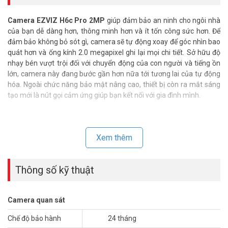
Camera EZVIZ H6c Pro 2MP
giúp đảm bảo an ninh cho ngôi nhà
của bạn dễ dàng hơn, thông minh hơn và ít tốn công sức hơn. Để
đảm bảo không bỏ sót gì, camera sẽ tự động xoay để góc nhìn bao
quát hơn và ống kính 2.0 megapixel ghi lại mọi chi tiết. Sở hữu độ
nhạy bén vượt trội đối với chuyển động của con người và tiếng ồn
lớn, camera này đang bước gần hơn nữa tới tương lai của tự động
hóa. Ngoài chức năng bảo mật nâng cao, thiết bị còn ra mắt sáng
tạo mới là nút gọi cảm ứng giúp bạn kết nối với gia đình mình.
Xem thêm
Thông số kỹ thuật
Camera quan sát
Chế độ bảo hành
24 tháng