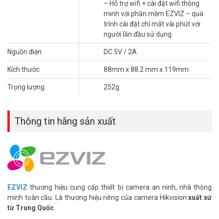
– Hỗ trợ wifi + cài đặt wifi thông
minh với phần mềm EZVIZ – quá
trình cài đặt chỉ mất vài phút với
người lần đầu sử dụng
Nguồn điện
DC 5V / 2A
Kích thước
88mm x 88.2 mm x 119mm
Nhận các thông báo quan trọng
Trọng lượng
252g
Có quá nhiều hoạt động diễn ra bên trong ngôi nhà của bạn. Bạn
không muốn nhận đi nhận lại cảnh báo mỗi khi gió thổi bay tấm
rèm cửa? H6c Pro 2K⁺ đủ thông minh để xác định các chuyển động
Thông tin hãng sản xuất
cụ thể của con người. Như vậy, bạn có thể cài đặt chỉ nhận cảnh báo
khi camera phát hiện người.
Phát hiện, thu phóng và theo dõi thông minh
Camera EZVIZ
H6c Pro 2MP có thể tự động phóng to lên đến 4 lần
để theo dõi một người đang di chuyển, giúp bạn thấy cả chi tiết lẫn
EZVIZ
thương hiệu cung cấp thiết bị camera an ninh, nhà thông
toàn cảnh. Bạn luôn có thể bật tùy chọn AI để phát hiện và theo dõi
minh toàn cầu. Là thương hiệu riêng của camera Hikvision
xuất xứ
những chuyển động người cụ thể.
từ Trung Quốc
.
Camera có nút thực hiện cuộc gọi – Chăm sóc