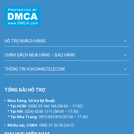
Pro 2MP bao gồm:
– Camera wifi
– Bộ chuyển đổi nguồn
– Cáp nguồn
– Tấm mẫu khoan
– Tấm gắn thiết bị
HỖ TRỢ KHÁCH HÀNG
– Bộ vít EZVIZ
– Thông tin quy định
CHÍNH SÁCH MUA HÀNG – BẢO HÀNH
– Hướng dẫn nhanh
Đặt mua hàng Online ngay hôm nay để được hỗ trợ giá tốt nhất.
THÔNG TIN VUHOANGTELECOM
Tham khảo thêm thông tin tại
Facebook Vuhoangtelecom
nhé.
TỔNG ĐÀI HỖ TRỢ
Mua hàng, hỗ trợ kỹ thuật:
*
Tại HCM:
(028) 35 166 166
(08:00 – 17:30)
*
Tại HN:
(024) 6256 1111
(08:00 – 17:30)
*
Tại Nha Trang:
0915 810 810
(07:30 – 17:30)
Khiếu nại, CSKH:
0902 51 53 55
(24/7)