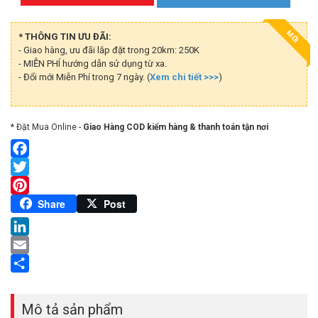
MỚI
* THÔNG TIN ƯU ĐÃI:
- Giao hàng, ưu đãi lắp đặt trong 20km: 250K
- MIỄN PHÍ hướng dẫn sử dụng từ xa.
- Đổi mới Miễn Phí trong 7 ngày. (
Xem chi tiết >>>
)
* Đặt Mua Online -
Giao Hàng COD kiểm hàng & thanh toán tận nơi
Facebook
Twitter
Pinterest
Share
Post
LinkedIn
Email
Share
Mô tả sản phẩm