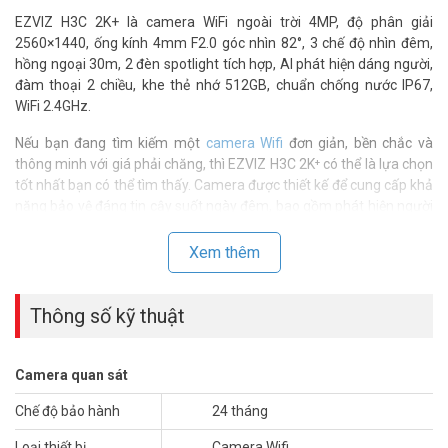
EZVIZ H3C 2K+ là camera WiFi ngoài trời 4MP, độ phân giải
2560×1440, ống kính 4mm F2.0 góc nhìn 82°, 3 chế độ nhìn đêm,
hồng ngoại 30m, 2 đèn spotlight tích hợp, AI phát hiện dáng người,
đàm thoại 2 chiều, khe thẻ nhớ 512GB, chuẩn chống nước IP67,
WiFi 2.4GHz.
Nếu bạn đang tìm kiếm một
camera Wifi
đơn giản, bền chắc và
thông minh với giá phải chăng, thì EZVIZ H3C 2K⁺ có thể là lựa chọn
tốt nhất bạn có thể tìm thấy. Camera được thiết kế để cung cấp khả
năng bảo vệ đáng tin cậy suốt ngày đêm, bao gồm phát hiện người
bằng công nghệ AI, vỏ chống chịu thời tiết, chất lượng video sắc
nét, tầm nhìn ban đêm xa và nhiều tính năng khác.
Xem thêm
Thông số kỹ thuật
Camera quan sát
Chế độ bảo hành
24 tháng
Loại thiết bị
Camera Wifi