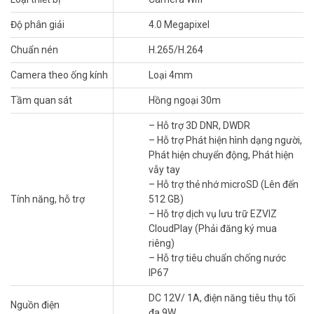
Độ phân giải
4.0 Megapixel
Chuẩn nén
H.265/H.264
Camera theo ống kính
Loại 4mm
Nhìn rõ mọi chi tiết ở độ phân giải 2K+ ấn
Tầm quan sát
Hồng ngoại 30m
tượng
– Hỗ trợ 3D DNR, DWDR
– Hỗ trợ Phát hiện hình dạng người,
Đối với một thiết bị bảo vệ ngôi nhà đáng tin cậy, hình ảnh chi tiết
Phát hiện chuyển động, Phát hiện
luôn là tiêu chuẩn lựa chọn hàng đầu. H3C 2K⁺ cung cấp chất lượng
vẫy tay
video vượt trội ở độ phân giải 2K⁺ ấn tượng. Thiết bị này đảm bảo
– Hỗ trợ thẻ nhớ microSD (Lên đến
bạn luôn nhận được đầy đủ thông tin về mọi hoạt động quan trọng
Tính năng, hỗ trợ
512 GB)
đang diễn ra trong ngôi nhà của mình.
– Hỗ trợ dịch vụ lưu trữ EZVIZ
Nhìn thấy màu sắc, ngay cả vào ban đêm.
CloudPlay (Phải đăng ký mua
riêng)
Cảm thấy không hài lòng với những hình ảnh đen trắng nhòe mờ, bị
– Hỗ trợ tiêu chuẩn chống nước
phơi sáng quá mức vào ban đêm? H3C 2K+ giúp bảo vệ trong đêm
IP67
chặt chẽ một cách dễ dàng hơn bằng cách khôi phục màu sắc và
chi tiết. Ngoài tầm nhìn ban đêm IR khá sắc nét, thiết bị camera này
DC 12V/ 1A, điện năng tiêu thụ tối
Nguồn điện
có thể tăng sáng cho môi trường bằng hai đèn spotlight tích hợp để
đa 9W