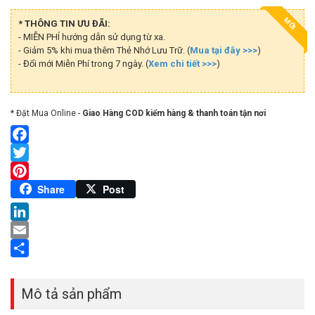
MỚI
* THÔNG TIN ƯU ĐÃI:
- MIỄN PHÍ hướng dẫn sử dụng từ xa.
- Giảm 5% khi mua thêm Thẻ Nhớ Lưu Trữ. (
Mua tại đây >>>
)
- Đổi mới Miễn Phí trong 7 ngày. (
Xem chi tiết >>>
)
* Đặt Mua Online -
Giao Hàng COD kiểm hàng & thanh toán tận nơi
Facebook
Twitter
Pinterest
Share
Post
LinkedIn
Email
Share
Mô tả sản phẩm