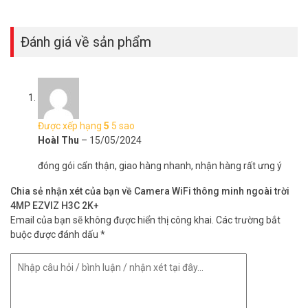
Nhờ lớp vỏ được thiết kế bền chắc đạt chuẩn IP67, H3C 2K⁺ có khả
năng chống chịu với những điều kiện thời tiết khắc nghiệt nhất – bất
kể gió, mưa, bão, tuyết.
Đánh giá về sản phẩm
Được xếp hạng
5
5 sao
HoàI Thu
–
15/05/2024
đóng gói cẩn thận, giao hàng nhanh, nhận hàng rất ưng ý
Chia sẻ nhận xét của bạn về Camera WiFi thông minh ngoài trời
4MP EZVIZ H3C 2K+
Email của bạn sẽ không được hiển thị công khai.
Các trường bắt
buộc được đánh dấu
*
EZVIZ H3c 2K⁺ – Tích hợp thông minh, điều
khiển rảnh tay