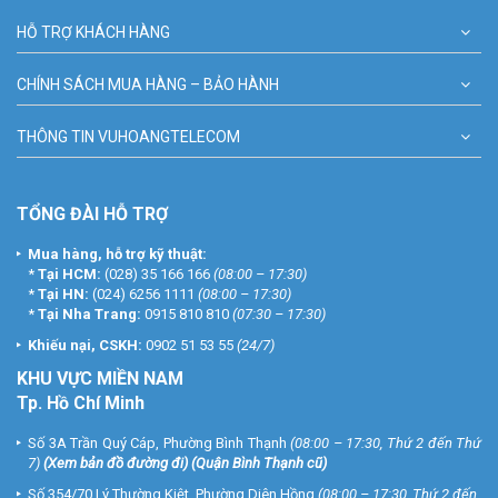
đám mây mã hoá EZVIZ CloudPlay. Dịch vụ đám mây chỉ khả dụng
tại một số thị trường nhất định, cần kiểm tra trước khi mua. Chuẩn
HỖ TRỢ KHÁCH HÀNG
nén H.265 giúp giảm dung lượng tệp video lên đến 50% so với
H.264.
CHÍNH SÁCH MUA HÀNG – BẢO HÀNH
Q5: Camera EZVIZ H3C 2K+ có tích hợp nhà
THÔNG TIN VUHOANGTELECOM
thông minh không?
Camera tương thích với Google Assistant và Amazon Alexa, cho
phép xem trực tiếp bằng lệnh giọng nói. Lưu ý Google Assistant
TỔNG ĐÀI HỖ TRỢ
không khả dụng ở một số ngôn ngữ và quốc gia nhất định. Camera
đạt chuẩn IP67, chịu được mưa, bão và tuyết trong mọi điều kiện
Mua hàng, hỗ trợ kỹ thuật:
thời tiết khắc nghiệt.
*
Tại HCM:
(028) 35 166 166
(08:00 – 17:30)
*
Tại HN:
(024) 6256 1111
(08:00 – 17:30)
*** Vũ Hoàng Telecom xin cảm ơn bạn đã ghé thăm Website
*
Tại Nha Trang:
0915 810 810
(07:30 – 17:30)
Online của công ty chúng tôi. Chúng tôi xin cam kết tất cả những
Khiếu nại, CSKH:
0902 51 53 55
(24/7)
sản phẩm
camera EZVIZ
trong gian hàng đều có nguồn gốc và
KHU
VỰC MIỀN NAM
xuất xứ rõ ràng. Đến đây, bạn sẽ nhận được sản phẩm có chất
Tp. Hồ Chí Minh
lượng tốt, chế độ hậu mãi dài lâu cùng giá thành phải chăng.
Số 3A Trần Quý Cáp, Phường Bình Thạnh
(08:00 – 17:30, Thứ 2 đến Thứ
Đặt mua hàng Online ngay hôm nay để được hỗ trợ giá tốt nhất.
7)
(
Xem bản đồ đường đi
) (Quận Bình Thạnh cũ)
Tham khảo thêm thông tin tại
Facebook Vuhoangtelecom
nhé.
Số 354/70 Lý Thường Kiệt, Phường Diên Hồng
(08:00 – 17:30, Thứ 2 đến