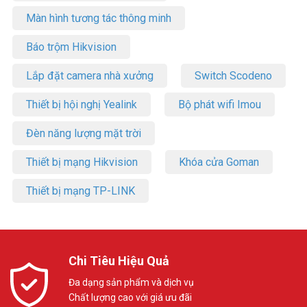
– Trọng lượng: 330 g
Màn hình tương tác thông minh
– Chứng nhận: CE / FCC / UKCA / UL / WEEE / RoHS / REACH
– Xuất xứ: Trung Quốc.
Báo trộm Hikvision
– Bảo hành: 24 tháng.
Trọn bộ camera WiFi bao gồm:
Lắp đặt camera nhà xưởng
Switch Scodeno
– Camera H3c 2K+.
Thiết bị hội nghị Yealink
Bộ phát wifi Imou
– Mẫu khoan vít.
– Bộ ốc vít.
Đèn năng lượng mặt trời
– Bộ chống thấm nước.
– Bộ chuyển đổi nguồn điện.
Thiết bị mạng Hikvision
Khóa cửa Goman
– Thông tin quy định.
– Hướng dẫn khởi động nhanh.
Thiết bị mạng TP-LINK
FAQ – Câu Hỏi Thường Gặp
Q1: Camera EZVIZ H3C 2K+ có 3 chế độ nhìn
ban đêm khác nhau như thế nào?
Chi Tiêu Hiệu Quả
Chế độ Full Color dùng 2 đèn spotlight và ống kính F2.0 cho hình
ảnh màu sắc sống động. Chế độ hồng ngoại đen trắng phù hợp khi
Đa dạng sản phẩm và dịch vụ
không muốn ánh đèn làm phiền hàng xóm. Chế độ thông minh tự
Chất lượng cao với giá ưu đãi