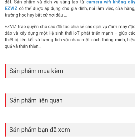
đặt. Sản phẩm và dịch vụ sáng tạo từ
camera wifi không dây
Nhận thông báo thông minh hơn
EZVIZ
có thể được áp dụng cho gia đình, nơi làm việc, cửa hàng,
Đặc biệt, thuật toán AI tích hợp trên camera giúp phân biệt và phát
trường học hay bất cứ nơi đâu …
hiện những người đang di chuyển. Thuật toán này sẽ làm giảm
EZVIZ trao quyền cho các đối tác chia sẻ các dịch vụ đám mây độc
thiểu các cảnh báo giả do lá rơi hoặc côn trùng bay ngang qua và
đáo và xây dựng một Hệ sinh thái IoT phát triển mạnh – giúp các
thông báo cho bạn khi có người tiến vào khu vực cần giám sát của
thiết bị liên kết và tương tích với nhau một cách thông minh, hiệu
bạn.
quả và thân thiện…
Giao tiếp thuận tiện dễ dàng
Bạn có thể dễ dàng tận hưởng âm thanh hai chiều bằng điện thoại
thông minh của mình. Ngoài ra, bạn có thể ghi âm trước tin nhắn
Sản phẩm mua kèm
thoại dài 10 giây và để tự động phát tin nhắn đó khi phát hiện
chuyển động của con người.
Người bảo vệ cảnh giác suốt ngày đêm
Sản phẩm liên quan
H3c 2K⁺ tích hợp các tính năng phòng vệ chủ động hàng đầu của
EZVIZ, từ đó tăng cường thêm một lớp bảo vệ. Khi phát hiện kẻ xâm
nhập, camera sẽ phát ra tiếng còi lớn và hai đèn spotlight sẽ nhấp
nháy để cảnh báo những kẻ xâm nhập.
Sản phẩm bạn đã xem
Luôn bảo vệ bạn, cả khi thời tiết khắc nghiệt