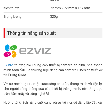
mang đến những cảnh quay đêm có màu sắc sống động.
Kích thước
72 mm × 72 mm × 157 mm
Trọng lượng
320g
Thông tin hãng sản xuất
EZVIZ
thương hiệu cung cấp thiết bị camera an ninh, nhà thông
minh toàn cầu. Là thương hiệu riêng của camera Hikvision
xuất xứ
Các tính năng AI hữu ích để điều khiển thông
từ Trung Quốc
.
minh hơn
Với sứ mệnh tạo ra một cuộc sống an toàn, thông minh và tiện lợi
– Phát hiện dáng người sử dụng công nghệ AI.
cho người dùng thông qua các thiết bị thông minh, nền tảng dựa
– Nhận diện & điều khiển bằng cử chỉ vẫy tay.
trên đám mây và công nghệ AI.
– Vùng phát hiện tùy chỉnh.
– Không mất phí đăng ký.
Hướng tới khách hàng cuối cùng với sự tiện lợi, dễ dàng lắp đặt, cài