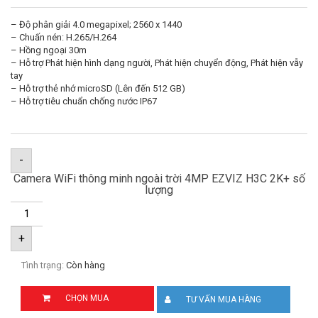
– Độ phân giải 4.0 megapixel; 2560 x 1440
– Chuấn nén: H.265/H.264
– Hồng ngoại 30m
– Hỗ trợ Phát hiện hình dạng người, Phát hiện chuyển động, Phát hiện vẫy
tay
– Hỗ trợ thẻ nhớ microSD (Lên đến 512 GB)
– Hỗ trợ tiêu chuẩn chống nước IP67
-
Camera WiFi thông minh ngoài trời 4MP EZVIZ H3C 2K+ số
lượng
+
Tình trạng:
Còn hàng
CHỌN MUA
TƯ VẤN MUA HÀNG