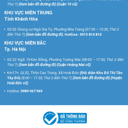
Thứ 7)
(
Xem bản đồ đường đi
) (Quận 10 cũ)
KHU VỰC MIỀN TRUNG
Tỉnh Khánh Hòa
Số 02 Chung cư Ngô Gia Tự, Phường Nha Trang
(07:30 – 15:30, Thứ 2
đến Thứ 7)
(
Xem bản đồ đường đi
).
Hotline:
0915 810 810
KHU VỰC MIỀN BẮC
Tp. Hà Nội
Số 22 Ngõ 19 Kim Đồng, Phường Tương Mai
(08:00 – 17:30, Thứ 2 đến
Thứ 7)
(
Xem bản đồ đường đi
) (Quận Hoàng Mai cũ)
Km17+, QL32, Thôn Cao Trung, Xã Hoài Đức
(Đối diện Khu Đô Thị Tân
Tây Đô)
(8:00 – 17:30, Thứ 2 đến Thứ 7)
(
Xem bản đồ đường đi
) (Huyện
Hoài Đức cũ)
Hotline:
0989 067 969