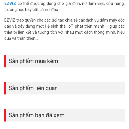
EZVIZ
có thể được áp dụng cho gia đình, nơi làm việc, cửa hàng,
Kết nối không dây WiFi tiện lợi
trường học hay bất cứ nơi đâu …
Camera H6 hỗ trợ kết nối không dây WiFi, loại bỏ sự rườm rà của
dây cáp và giúp bạn dễ dàng cài đặt và cấu hình camera một cách
EZVIZ trao quyền cho các đối tác chia sẻ các dịch vụ đám mây độc
nhanh chóng. Chỉ cần kết nối với mạng WiFi trong nhà, bạn có thể
đáo và xây dựng một Hệ sinh thái IoT phát triển mạnh – giúp các
dễ dàng giám sát từ xa thông qua ứng dụng trên điện thoại di động
thiết bị liên kết và tương tích với nhau một cách thông minh, hiệu
hoặc máy tính. Điều này đem đến sự linh hoạt và tiện ích cho việc
quả và thân thiện…
lắp đặt camera mà không cần đến dây cáp phức tạp.
Thiết kế sang trọng và dễ lắp đặt
Sản phẩm mua kèm
Camera EZVIZ H6 3K
có thiết kế hiện đại, sang trọng và nhỏ gọn,
dễ dàng hòa hợp với nội thất và không gian xung quanh. Với khả
năng gắn lên trần nhà hoặc đặt đứng trên bàn làm việc, việc lắp đặt
Camera H6 trở nên đơn giản và tiện lợi.
Sản phẩm liên quan
Sản phẩm bạn đã xem