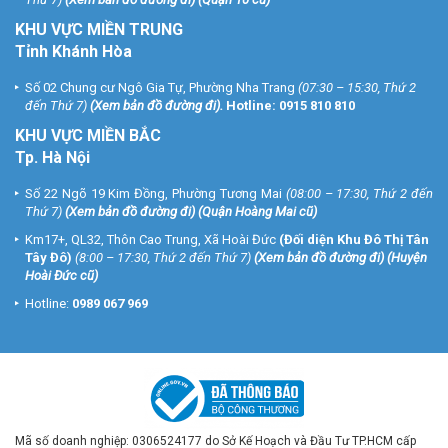
KHU VỰC MIỀN TRUNG
Tỉnh Khánh Hòa
Số 02 Chung cư Ngô Gia Tự, Phường Nha Trang
(07:30 – 15:30, Thứ 2
đến Thứ 7)
(
Xem bản đồ đường đi
).
Hotline:
0915 810 810
KHU VỰC MIỀN BẮC
Tp. Hà Nội
Số 22 Ngõ 19 Kim Đồng, Phường Tương Mai
(08:00 – 17:30, Thứ 2 đến
Thứ 7)
(
Xem bản đồ đường đi
) (Quận Hoàng Mai cũ)
Km17+, QL32, Thôn Cao Trung, Xã Hoài Đức
(Đối diện Khu Đô Thị Tân
Tây Đô)
(8:00 – 17:30, Thứ 2 đến Thứ 7)
(
Xem bản đồ đường đi
) (Huyện
Hoài Đức cũ)
Hotline:
0989 067 969
Mã số doanh nghiệp: 0306524177 do Sở Kế Hoạch và Đầu Tư TP.HCM cấp