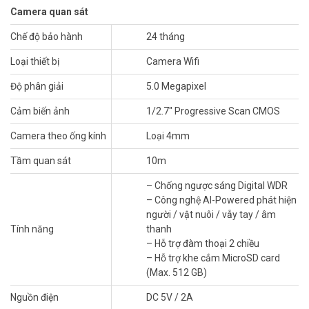
Camera quan sát
Chế độ bảo hành
24 tháng
Loại thiết bị
Camera Wifi
Độ phân giải
5.0 Megapixel
Camera EZVIZ
H6 3K không dây WiFi sẽ là người bảo vệ hoàn hảo
mới được ra mắt với phong cách chuyên nghiệp. EZVIZ H6 3K được
Cảm biến ảnh
1/2.7″ Progressive Scan CMOS
thiết kế để bảo vệ cả gia đình với sự tiện lợi hơn nữa. Chất lượng
video tuyệt vời, nhiều tính năng phát hiện AI độc đáo và khả năng
Camera theo ống kính
Loại 4mm
tương thích rộng với các hệ thống nhà thông minh hiện có, tất cả
đều khiến camera trở thành một lựa chọn an ninh không thể bỏ
Tầm quan sát
10m
qua.
– Chống ngược sáng Digital WDR
Độ nét 3K Plus siêu rõ nét 5.0MP – Phục hồi
– Công nghệ AI-Powered phát hiện
hình ảnh tinh tế
người / vật nuôi / vẫy tay / âm
Tính năng
thanh
Nâng cấp điểm ảnh siêu rõ nét với độ phân giải có thể lên đến
– Hỗ trợ đàm thoại 2 chiều
2560x1440px, chất lượng hình ảnh, tinh tế hơn. Hình ảnh rõ ràng
– Hỗ trợ khe cắm MicroSD card
hơn
(Max. 512 GB)
với thuật toán khử nhiễu thông minh, hình ảnh không bị nhiễu, tự
nhiên và chân thực hơn.
Nguồn điện
DC 5V / 2A