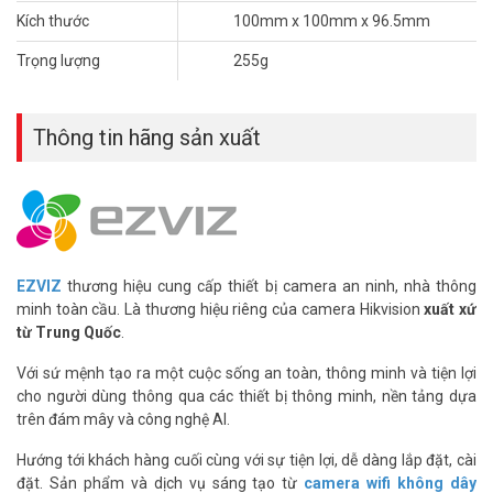
Khả năng xoay 360 độ linh hoạt
Kích thước
100mm x 100mm x 96.5mm
Camera H6 3K
có khả năng xoay 360 độ ngang và 90 độ dọc, giúp
Trọng lượng
255g
giám sát toàn bộ không gian một cách toàn diện. Bạn có thể điều
chỉnh hướng quan sát từ xa thông qua ứng dụng điện thoại của
EZVIZ, đảm bảo không bỏ lỡ bất kỳ góc quan trọng nào. Khả năng
Thông tin hãng sản xuất
xoay linh hoạt này là một điểm mạnh đáng kể của Camera H6 3K,
giúp bạn chủ động giám sát và theo dõi tất cả các hoạt động trong
vùng giám sát.
EZVIZ
thương hiệu cung cấp thiết bị camera an ninh, nhà thông
minh toàn cầu. Là thương hiệu riêng của camera Hikvision
xuất xứ
từ Trung Quốc
.
Với sứ mệnh tạo ra một cuộc sống an toàn, thông minh và tiện lợi
cho người dùng thông qua các thiết bị thông minh, nền tảng dựa
trên đám mây và công nghệ AI.
Hướng tới khách hàng cuối cùng với sự tiện lợi, dễ dàng lắp đặt, cài
đặt. Sản phẩm và dịch vụ sáng tạo từ
camera wifi không dây