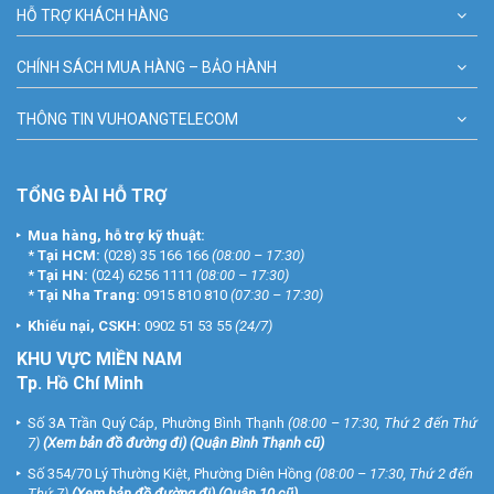
HỖ TRỢ KHÁCH HÀNG
CHÍNH SÁCH MUA HÀNG – BẢO HÀNH
THÔNG TIN VUHOANGTELECOM
TỔNG ĐÀI HỖ TRỢ
Mua hàng, hỗ trợ kỹ thuật:
*
Tại HCM:
(028) 35 166 166
(08:00 – 17:30)
*
Tại HN:
(024) 6256 1111
(08:00 – 17:30)
*
Tại Nha Trang:
0915 810 810
(07:30 – 17:30)
Khiếu nại, CSKH:
0902 51 53 55
(24/7)
KHU
VỰC MIỀN NAM
Tp. Hồ Chí Minh
Số 3A Trần Quý Cáp, Phường Bình Thạnh
(08:00 – 17:30, Thứ 2 đến Thứ
7)
(
Xem bản đồ đường đi
) (Quận Bình Thạnh cũ)
Số 354/70 Lý Thường Kiệt, Phường Diên Hồng
(08:00 – 17:30, Thứ 2 đến
Thứ 7)
(
Xem bản đồ đường đi
) (Quận 10 cũ)