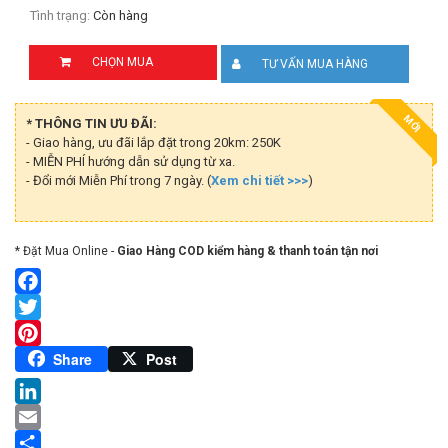
Tình trạng:
Còn hàng
CHỌN MUA
TƯ VẤN MUA HÀNG
MỚI
* THÔNG TIN ƯU ĐÃI:
- Giao hàng, ưu đãi lắp đặt trong 20km: 250K
- MIỄN PHÍ hướng dẫn sử dụng từ xa.
- Đổi mới Miễn Phí trong 7 ngày. (
Xem chi tiết >>>
)
* Đặt Mua Online -
Giao Hàng COD kiểm hàng & thanh toán tận nơi
Facebook
Twitter
Pinterest
Share
Post
LinkedIn
Email