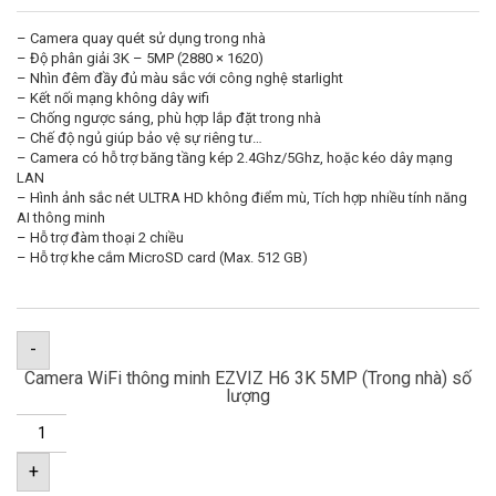
– Camera quay quét sử dụng trong nhà
– Độ phân giải 3K – 5MP (2880 × 1620)
– Nhìn đêm đầy đủ màu sắc với công nghệ starlight
– Kết nối mạng không dây wifi
– Chống ngược sáng, phù hợp lắp đặt trong nhà
– Chế độ ngủ giúp bảo vệ sự riêng tư…
– Camera có hỗ trợ băng tầng kép 2.4Ghz/5Ghz, hoặc kéo dây mạng
LAN
– Hình ảnh sắc nét ULTRA HD không điểm mù, Tích hợp nhiều tính năng
AI thông minh
– Hỗ trợ đàm thoại 2 chiều
– Hỗ trợ khe cắm MicroSD card (Max. 512 GB)
-
Camera WiFi thông minh EZVIZ H6 3K 5MP (Trong nhà) số
lượng
+