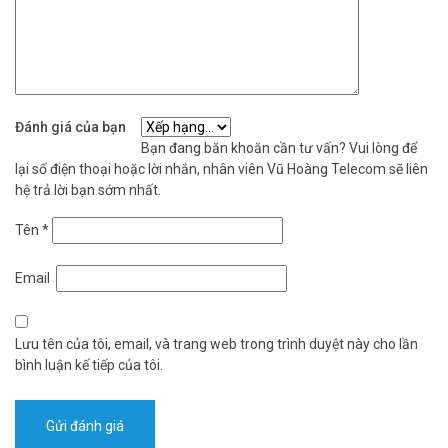
802.11ac
– 1 cổng RJ45 × 1(10M/100M Adaptive Ethernet Port)
– Nguồn cấp: DC 5V/2A（Type-C)
– Công suất: MAX. 8W
– Kích thước: 100mm x 100mm x 96.5mm
– Trọng lượng: 255g
Đánh giá của bạn
– Chứng nhận: CE/ UL/ FCC/ WEEE/ REACH/ RoHS/ UKCA
Bạn đang băn khoăn cần tư vấn? Vui lòng để
– Xuất xứ: Trung Quốc.
lại số điện thoại hoặc lời nhắn, nhân viên Vũ Hoàng Telecom sẽ liên
– Bảo hành: 24 tháng.
hệ trả lời bạn sớm nhất.
Trọn bộ camera WiFi thông minh EZVIZ H6 3K
Tên
*
bao gồm:
Email
– Camera EZVIZ H6 3K
– Chân đế
– Dây nguồn
Lưu tên của tôi, email, và trang web trong trình duyệt này cho lần
– Bộ chuyển đổi nguồn
bình luận kế tiếp của tôi.
– Miếng dán lấy dấu mũi khoan
– Miếng dán lấy dấu mũi khoan
– Sách hướng dẫn khởi động nhanh
– Thông tin về các quy định sử dụng