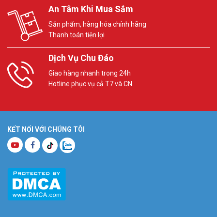
An Tâm Khi Mua Sắm
Sản phẩm, hàng hóa chính hãng
Thanh toán tiện lợi
Dịch Vụ Chu Đáo
Giao hàng nhanh trong 24h
Hotline phục vụ cả T7 và CN
KẾT NỐI VỚI CHÚNG TÔI