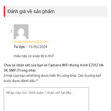
Đánh giá về sản phẩm
Thông số kỹ thuật camera WiFi thông minh
5MP EZVIZ H6 3K
– Model: CS-H6-V100-1J5WF
Được xếp hạng
5
5 sao
– Camera quay quét sử dụng trong nhà
Tú Uyn
–
15/05/2024
– Chuẩn nén H.265 tiết kiệm băng thông lưu trữ
– 3K Smart Home PT AI Camera
mẫu này có xoay đc k nhỉ?
– Cảm biến hình ảnh 1/2.7″ Progressive Scan CMOS
– Độ phân giải 2880 × 1620
Chia sẻ nhận xét của bạn về Camera WiFi thông minh EZVIZ H6
– Ống kính 4mm@ F1.6, view angle:104° (Horizontal), 87°
3K 5MP (Trong nhà)
(Vertical), 53°(Diagonal)
Email của bạn sẽ không được hiển thị công khai.
Các trường bắt
– Xoay ngang: 353°, dọc: 133°
buộc được đánh dấu
*
– Chống ngược sáng Digital WDR
– Công nghệ AI-Powered phát hiện người / vật nuôi / vẫy tay / âm
thanh
– Hỗ trợ đàm thoại 2 chiều
– Hỗ trợ khe cắm MicroSD card (Max. 512 GB)
– Wi-Fi Standard IEEE802.11a, 802.11b, 802.11g, 802.11n,