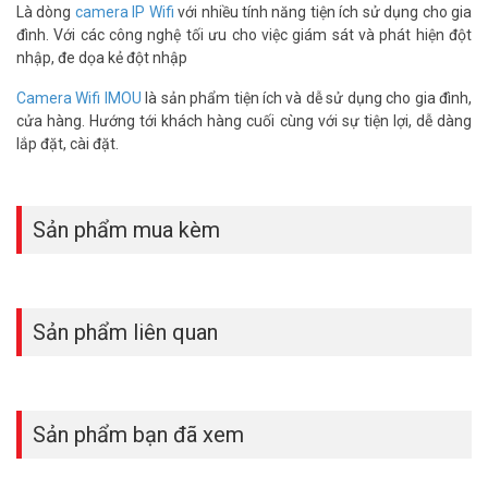
Yên tâm dùng ở nhiều môi trường khác nhau dưới đa dạng loại hình
Là dòng
camera IP Wifi
với nhiều tính năng tiện ích sử dụng cho gia
thời tiết, camera có khả năng chống nước và chống bụi IP66, giúp
đình. Với các công nghệ tối ưu cho việc giám sát và phát hiện đột
sản phẩm hoạt động hiệu quả để được lắp đặt và sử dụng cả trong
nhập, đe dọa kẻ đột nhập
nhà và ngoài trời.
Camera Wifi IMOU
là sản phẩm tiện ích và dễ sử dụng cho gia đình,
Ngoài việc ghi lại chi tiết, camera công nghệ này còn được tích hợp
cửa hàng. Hướng tới khách hàng cuối cùng với sự tiện lợi, dễ dàng
đèn chiếu và còi báo động an ninh với âm thanh 110dB, khi có kẻ
lắp đặt, cài đặt.
khả nghi đột nhập, người dùng có thể thao tác thủ công hoặc cài
đặt tự động bật đèn và hú còi để răn đe kẻ gian. Cùng với đó là tích
hợp micro đàm thoại 2 chiều cho phép người dùng giao tiếp với hiện
Sản phẩm mua kèm
trường.
Cài đặt và lưu trữ dễ dàng
Về phương thức cài đặt, Imou Cruiser 3MP được tích hợp thiết kế
ăng-ten kép và công nghệ 2×2 MIMO, bạn có thể sử dụng wifi hoặc
Sản phẩm liên quan
khe cắm LAN tích hợp, thuận tiện để tìm kiếm hiệu suất mạng ổn
định hơn.
Sản phẩm bạn đã xem