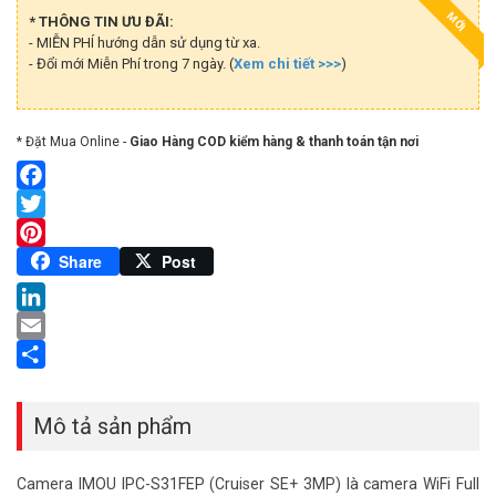
MỚI
* THÔNG TIN ƯU ĐÃI:
- MIỄN PHÍ hướng dẫn sử dụng từ xa.
- Đổi mới Miễn Phí trong 7 ngày. (
Xem chi tiết >>>
)
* Đặt Mua Online -
Giao Hàng COD kiểm hàng & thanh toán tận nơi
Facebook
Twitter
Pinterest
Share
Post
LinkedIn
Email
Share
Mô tả sản phẩm
Camera IMOU IPC-S31FEP (Cruiser SE+ 3MP) là camera WiFi Full