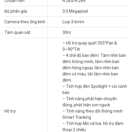
Chuẩn nén
H.265/H.264
Độ phân giải
3.0 Megapixel
Camera theo ống kính
Loại 3.6mm
Cung cấp khả năng giám sát trực tiếp với lựa chọn ống kính
Tầm quan sát
30m
3,6mm/ 6mm. Với độ phân giải 3MP và quay quét 0 ~ 355° ngang
– Hỗ trợ quay quét 355°Pan &
& dọc 0 ~ 90°, IPC-S31FEP đảm bảo hoàn toàn mọi ngóc ngách
0~90°Tilt
trong khu vực bạn quan tâm. Hỗ trợ 4 chế độ nhìn ban đêm cho độ
– 4 chế độ ban đêm: Tầm nhìn ban
rõ nét như ban ngày ngay cả khi trời tối. Với chứng nhận chuẩn
đêm thông minh, tầm nhìn ban
IP66, camera có thể sử dụng ngoài trời với các điều kiện thời tiết
đêm hồng ngoại, tầm nhìn ban
khác nhau. Với đèn chiếu tích hợp,
IPC-S31FEP 3MP
chủ động
đêm có màu, tắt tầm nhìn ban
khiến những vị khách không chào đón tránh xa khu vực mà bạn
đêm.
muốn giám sát.
– Tích hợp đèn Spotlight + còi cảnh
Đảm bảo để bạn can thiệp kịp thời khi có vấn
báo
đề khẩn cấp xảy ra
– Tính năng phát hiện chuyển
động, phát hiện con người
Về chức năng bảo vệ,
Imou Cruiser SE+
hỗ trợ giám sát phát hiện
Hỗ trợ
– Tính năng theo dõi thông minh
chuyển động nhờ trí thông minh nhân tạo AI, đồng thời có thể tự
Smart Tracking
thiết lập phạm vi giám sát, chỉ cần có người khả nghi đi vào phạm
– Tích hợp Mic và loa. Hỗ trợ đàm
vi, camera sẽ ngay lập tức phát thông báo cảnh báo đến thiết bị di
thoại 2 chiều