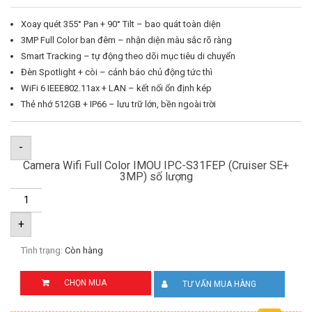
Xoay quét 355° Pan + 90° Tilt – bao quát toàn diện
3MP Full Color ban đêm – nhận diện màu sắc rõ ràng
Smart Tracking – tự động theo dõi mục tiêu di chuyển
Đèn Spotlight + còi – cảnh báo chủ động tức thì
WiFi 6 IEEE802.11ax + LAN – kết nối ổn định kép
Thẻ nhớ 512GB + IP66 – lưu trữ lớn, bền ngoài trời
-
Camera Wifi Full Color IMOU IPC-S31FEP (Cruiser SE+
3MP) số lượng
+
Tình trạng:
Còn hàng
CHỌN MUA
TƯ VẤN MUA HÀNG