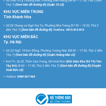
Số 354/70 Lý Thường Kiệt, Phường Diên Hồng
(08:00 – 17:30, Thứ 2 đến
Thứ 7)
(
Xem bản đồ đường đi
) (Quận 10 cũ)
KHU VỰC MIỀN TRUNG
Tỉnh Khánh Hòa
Số 02 Chung cư Ngô Gia Tự, Phường Nha Trang
(07:30 – 15:30, Thứ 2
đến Thứ 7)
(
Xem bản đồ đường đi
).
Hotline:
0915 810 810
KHU VỰC MIỀN BẮC
Tp. Hà Nội
Số 22 Ngõ 19 Kim Đồng, Phường Tương Mai
(08:00 – 17:30, Thứ 2 đến
Thứ 7)
(
Xem bản đồ đường đi
) (Quận Hoàng Mai cũ)
Km17+, QL32, Thôn Cao Trung, Xã Hoài Đức
(Đối diện Khu Đô Thị Tân
Tây Đô)
(8:00 – 17:30, Thứ 2 đến Thứ 7)
(
Xem bản đồ đường đi
) (Huyện
Hoài Đức cũ)
Hotline:
0989 067 969