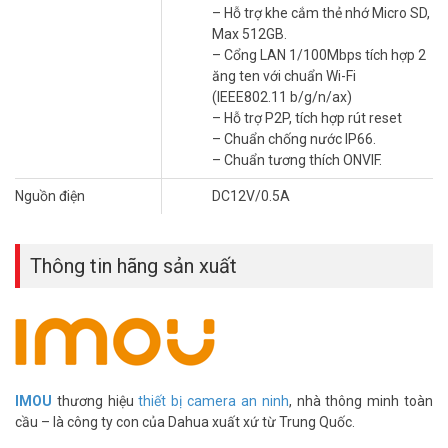
động của người dùng và kích hoạt báo động cùng lúc.
– Hỗ trợ khe cắm thẻ nhớ Micro SD,
Max 512GB.
Ngoài ra, imou còn tích hợp đèn hồng ngoại hiệu suất cao cung cấp
– Cổng LAN 1/100Mbps tích hợp 2
khả năng giám sát tầm nhìn ban đêm với phạm vi hiệu quả lên đến
ăng ten với chuẩn Wi-Fi
30 mét.
(IEEE802.11 b/g/n/ax)
– Hỗ trợ P2P, tích hợp rút reset
– Chuẩn chống nước IP66.
– Chuẩn tương thích ONVIF.
Nguồn điện
DC12V/0.5A
Thông tin hãng sản xuất
Chất lượng hoàn hảo của IMOU IPC-S31FEP
IMOU
thương hiệu
thiết bị camera an ninh
, nhà thông minh toàn
để bạn đặt trọn niềm tin
cầu – là công ty con của Dahua xuất xứ từ Trung Quốc.