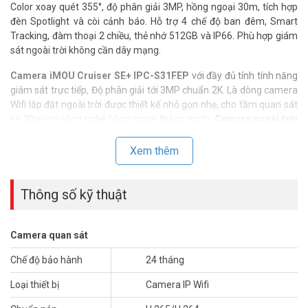
Color xoay quét 355°, độ phân giải 3MP, hồng ngoại 30m, tích hợp
đèn Spotlight và còi cảnh báo. Hỗ trợ 4 chế độ ban đêm, Smart
Tracking, đàm thoại 2 chiều, thẻ nhớ 512GB và IP66. Phù hợp giám
sát ngoài trời không cần dây mạng.
Camera iMOU Cruiser SE+ IPC-S31FEP
với đầy đủ tính tính năng
giám sát trực tiếp, Độ phân giải tới 3MP chuẩn 2K. Là dòng camera
Wifi lắp đặt ngoài trời được thiết kế nhỏ gọn nhẹ, cho tầm quan sát
xa 30m với công nghệ hồng ngoại thông minh.
Camera ngoài trời
S31FEP 3MP
hỗ trợ định dạng nén H.265 nâng cao, có thể quay
video chất lượng cao trong khi chiếm ít băng thông hơn và mức sử
Xem thêm
dụng bộ nhớ thấp hơn.
Thông số kỹ thuật
Camera quan sát
Chế độ bảo hành
24 tháng
Loại thiết bị
Camera IP Wifi