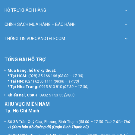
HỖ TRỢ KHÁCH HÀNG
CHÍNH SÁCH MUA HÀNG – BẢO HÀNH
THÔNG TIN VUHOANGTELECOM
TỔNG ĐÀI HỖ TRỢ
Mua hàng, hỗ trợ kỹ thuật:
*
Tại HCM:
(028) 35 166 166
(08:00 – 17:30)
*
Tại HN:
(024) 6256 1111
(08:00 – 17:30)
*
Tại Nha Trang:
0915 810 810
(07:30 – 17:30)
Khiếu nại, CSKH:
0902 51 53 55
(24/7)
KHU
VỰC MIỀN NAM
Tp. Hồ Chí Minh
Số 3A Trần Quý Cáp, Phường Bình Thạnh
(08:00 – 17:30, Thứ 2 đến Thứ
7)
(
Xem bản đồ đường đi
) (Quận Bình Thạnh cũ)