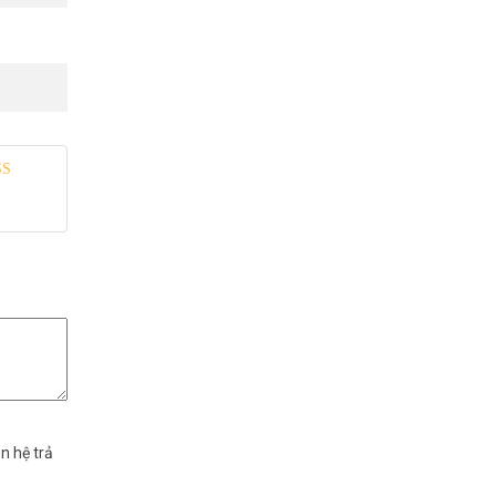
 xếp
g
5
5 sao
n hệ trả