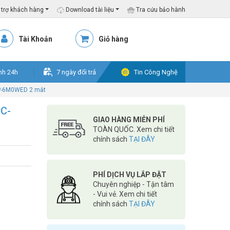
trợ khách hàng
Download tài liệu
Tra cứu bảo hành
Tài Khoản
Giỏ hàng
nh 24h
7 ngày đổi trả
Tin Công Nghệ
XP-6M0WED 2 mắt
PC-
GIAO HÀNG MIỄN PHÍ
TOÀN QUỐC. Xem chi tiết
chính sách
TẠI ĐÂY
PHÍ DỊCH VỤ LẮP ĐẶT
Chuyên nghiệp - Tận tâm
- Vui vẻ. Xem chi tiết
chính sách
TẠI ĐÂY