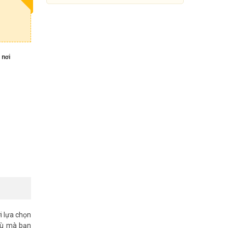
 nơi
Camera Wifi iMOU Ranger Dual
6MP IPC-S2XP-6M0WED 2 mắt
799.000đ
1.739.000đ
Mua Ngay
i lựa chọn
mù mà bạn