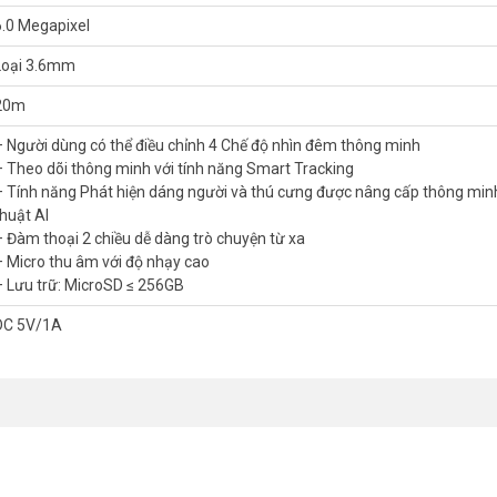
6.0 Megapixel
Loại 3.6mm
20m
– Người dùng có thể điều chỉnh 4 Chế độ nhìn đêm thông minh
– Theo dõi thông minh với tính năng Smart Tracking
– Tính năng Phát hiện dáng người và thú cưng được nâng cấp thông minh
thuật AI
y 360 và có độ phân giải 3MP + 3MP là bản nâng cấp cho camera iMOU
– Đàm thoại 2 chiều dễ dàng trò chuyện từ xa
năng.
– Micro thu âm với độ nhạy cao
t. Với tính năng giám sát trực tiếp với độ nét cao QHD 3K và các tính
– Lưu trữ: MicroSD ≤ 256GB
mọi ngóc ngách trong nhà bạn được bao phủ hoàn toàn. Nó hỗ trợ bốn c
DC 5V/1A
ối.
era Ranger Dual 8MP iMOU IPC-S2XP-6M0WED
luôn chủ động ngăn
fi iMOU Ranger Dual 6MP IPC-S2XP-6M0WED