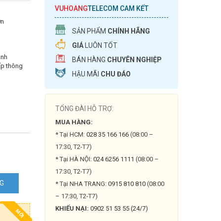
VUHOANG
TELECOM CAM KẾT
ơn
SẢN PHẨM
CHÍNH HÃNG
GIÁ
LUÔN TỐT
inh
BÁN HÀNG
CHUYÊN NGHIỆP
ấp thông
HẬU MÃI
CHU ĐÁO
TỔNG ĐÀI HỖ TRỢ:
MUA HÀNG:
* Tại HCM:
028 35 166 166
(08:00 –
17:30, T2-T7)
* Tại HÀ NỘI:
024 6256 1111
(08:00 –
17:30, T2-T7)
NG
* Tại NHA TRANG:
0915 810 810
(08:00
– 17:30, T2-T7)
KHIẾU NẠI:
0902 51 53 55 (24/7)
MỚI