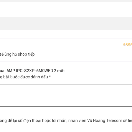
Được
sẽ ủng hộ shop tiếp
hạn
 Dual 6MP IPC-S2XP-6M0WED 2 mắt
ng bắt buộc được đánh dấu
*
ng để lại số điện thoại hoặc lời nhắn, nhân viên Vũ Hoàng Telecom sẽ liê