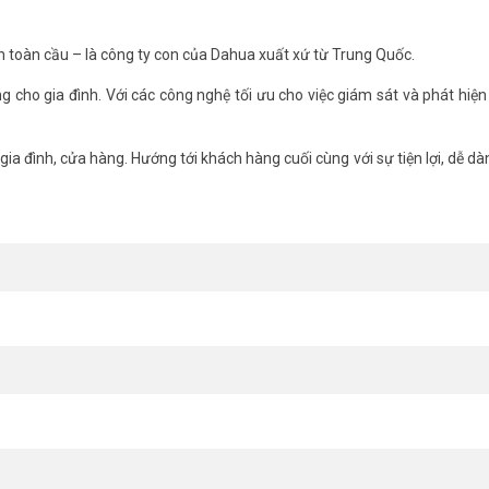
 hơn
h toàn cầu – là công ty con của Dahua xuất xứ từ Trung Quốc.
MP
ng cho gia đình. Với các công nghệ tối ưu cho việc giám sát và phát hiện
ia đình, cửa hàng. Hướng tới khách hàng cuối cùng với sự tiện lợi, dễ dàn
minh
cấp thông minh với thuật AI