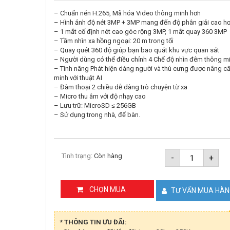
– Chuẩn nén H.265, Mã hóa Video thông minh hơn
– Hình ảnh độ nét 3MP + 3MP mang đến độ phân giải cao h
– 1 mắt cố định nét cao góc rộng 3MP, 1 mắt quay 360 3MP
– Tầm nhìn xa hồng ngoại: 20 m trong tối
– Quay quét 360 độ giúp bạn bao quát khu vực quan sát
– Người dùng có thể điều chỉnh 4 Chế độ nhìn đêm thông m
– Tính năng Phát hiện dáng người và thú cưng được nâng c
minh với thuật AI
– Đàm thoại 2 chiều dễ dàng trò chuyện từ xa
– Micro thu âm với độ nhạy cao
– Lưu trữ: MicroSD ≤ 256GB
– Sử dụng trong nhà, để bàn.
Camera
Tình trạng:
Còn hàng
-
+
Wifi
iMOU
Ranger
Dual
CHỌN MUA
TƯ VẤN MUA HÀ
6MP
IPC-
S2XP-
6M0WED
* THÔNG TIN ƯU ĐÃI:
2