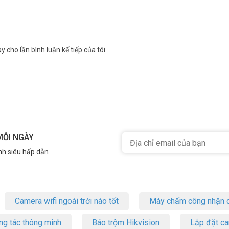
y cho lần bình luận kế tiếp của tôi.
p với nhu cầu sử dụng cùng camera wifi
MỖI NGÀY
nh siêu hấp dẫn
 nay để được hỗ trợ giá tốt nhất. Tham khảo thêm thông tin tại
Camera wifi ngoài trời nào tốt
Máy chấm công nhận d
ng tác thông minh
Báo trộm Hikvision
Lắp đặt c