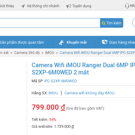
Hỗ 
Giới thiệu
Hệ thống chi nhánh
Tuyển dụng
Tìm kiếm
Sản phẩm được quan tâm
Khuyến mãi
Giao hàng nha
n sát
»
Camera 360 độ
»
IMOU
»
Camera Wifi iMOU Ranger Dual 6MP IPC-S2
Camera Wifi iMOU Ranger Dual 6MP I
S2XP-6M0WED 2 mắt
Mã SP:
IPC-S2XP-6M0WED
Hãng SX:
IMOU
Camera wifi không dây IMOU
799.000
đ
(Giá đã bao gồm VAT)
Tiết kiệm:
54%
Giá website: 1.739.000
đ