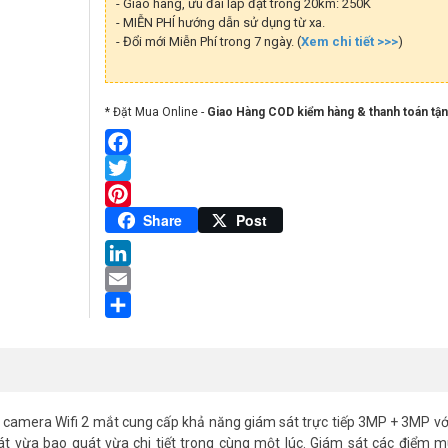
- Giao hàng, ưu đãi lắp đặt trong 20km: 250K
mắt
- MIỄN PHÍ hướng dẫn sử dụng từ xa.
số
lượng
- Đổi mới Miễn Phí trong 7 ngày. (
Xem chi tiết >>>
)
* Đặt Mua Online -
Giao Hàng COD kiểm hàng & thanh toán tận
Facebook
Twitter
Pinterest
Share
Post
LinkedIn
Email
Share
 camera Wifi 2 mắt cung cấp khả năng giám sát trực tiếp 3MP + 3MP vớ
 vừa bao quát vừa chi tiết trong cùng một lúc. Giám sát các điểm 