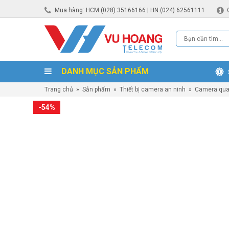
Mua hàng: HCM (028) 35166166 | HN (024) 62561111
DANH MỤC SẢN PHẨM
Trang chủ
»
Sản phẩm
»
Thiết bị camera an ninh
»
Camera qua
-54%