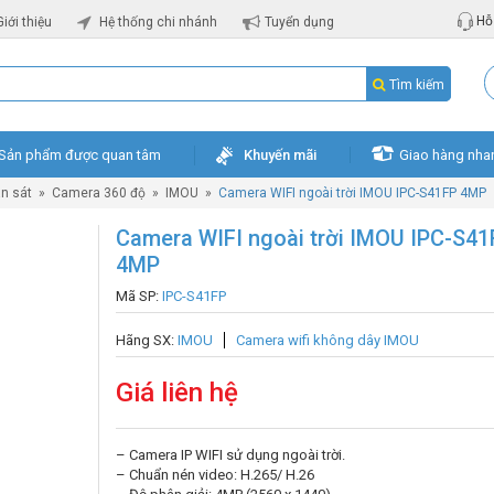
Hỗ 
Giới thiệu
Hệ thống chi nhánh
Tuyển dụng
Tìm kiếm
Sản phẩm được quan tâm
Khuyến mãi
Giao hàng nha
n sát
»
Camera 360 độ
»
IMOU
»
Camera WIFI ngoài trời IMOU IPC-S41FP 4MP
Camera WIFI ngoài trời IMOU IPC-S41
4MP
Mã SP:
IPC-S41FP
Hãng SX:
IMOU
Camera wifi không dây IMOU
Giá liên hệ
– Camera IP WIFI sử dụng ngoài trời.
– Chuẩn nén video: H.265/ H.26