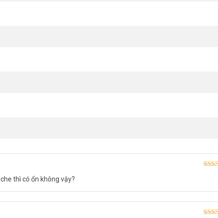
 gì bạn quan tâm miễn là Internet có sẵn. Bạn có thể quay video hàng
, bất cứ nơi đâu.
Được
che thì có ổn không vậy?
hạn