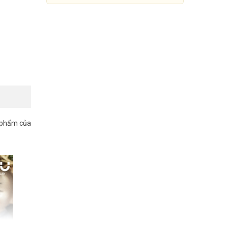
n phẩm của
Camera WIFI ngoài trời IMOU
IPC-S41FP 4MP
Đang cập nhật giá
Mua Ngay