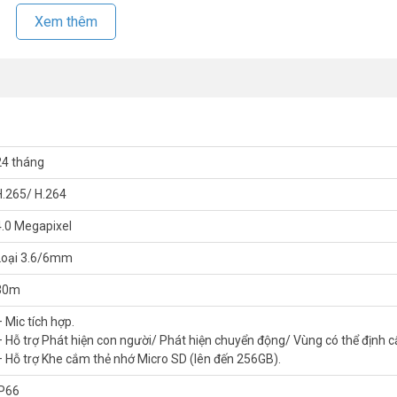
Xem thêm
24 tháng
H.265/ H.264
4.0 Megapixel
Loại 3.6/6mm
30m
 Mic tích hợp.
– Hỗ trợ Phát hiện con người/ Phát hiện chuyển động/ Vùng có thể định c
sát trực tiếp với lựa chọn ống kính 3,6mm/ 6mm. Với độ phân giải 4
– Hỗ trợ Khe cắm thẻ nhớ Micro SD (lên đến 256GB).
hoàn toàn mọi ngóc ngách trong khu vực bạn quan tâm. Hỗ trợ 4 chế đ
hứng nhận chuẩn IP66, camera có thể sử dụng ngoài trời với các điều kiện
IP66