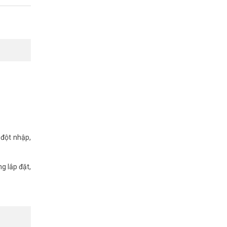
 giám sát.
 đột nhập,
g lắp đặt,