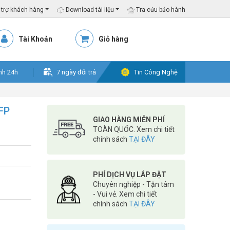
trợ khách hàng
Download tài liệu
Tra cứu bảo hành
Tài Khoản
Giỏ hàng
nh 24h
7 ngày đổi trả
Tin Công Nghệ
FP
GIAO HÀNG MIỄN PHÍ
TOÀN QUỐC. Xem chi tiết
chính sách
TẠI ĐÂY
PHÍ DỊCH VỤ LẮP ĐẶT
Chuyên nghiệp - Tận tâm
- Vui vẻ. Xem chi tiết
chính sách
TẠI ĐÂY