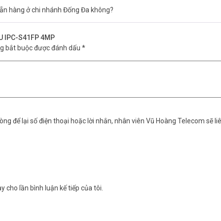
Được
ẵn hàng ở chi nhánh Đống Đa không?
hạn
MOU IPC-S41FP 4MP
i mạng tuyệt vời với Anten kép
ng bắt buộc được đánh dấu
*
1FP 4MP
rong phạt vi giám sát
n chế độ cho rõ ràng như ban ngày ngay cả trong bóng tối
ng để lại số điện thoại hoặc lời nhắn, nhân viên Vũ Hoàng Telecom sẽ liê
mà tới
 kiện thời tiết
 (lên đến 256 GB)
hoại của bạn mỗi khi có chuyển động trong vùng giám sát.
i tượng chuyển động
y cho lần bình luận kế tiếp của tôi.