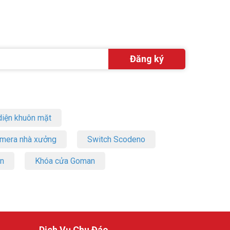
iện khuôn mặt
amera nhà xưởng
Switch Scodeno
on
Khóa cửa Goman
Dịch Vụ Chu Đáo