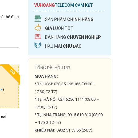
VUHOANG
TELECOM CAM KẾT
có thể định
SẢN PHẨM
CHÍNH HÃNG
GIÁ
LUÔN TỐT
BÁN HÀNG
CHUYÊN NGHIỆP
HẬU MÃI
CHU ĐÁO
TỔNG ĐÀI HỖ TRỢ:
MỚI
MUA HÀNG:
* Tại HCM:
028 35 166 166
(08:00 –
>>
)
17:30, T2-T7)
* Tại HÀ NỘI:
024 6256 1111
(08:00 –
17:30, T2-T7)
* Tại NHA TRANG:
0915 810 810
(08:00
 nơi
– 17:30, T2-T7)
KHIẾU NẠI:
0902 51 53 55 (24/7)