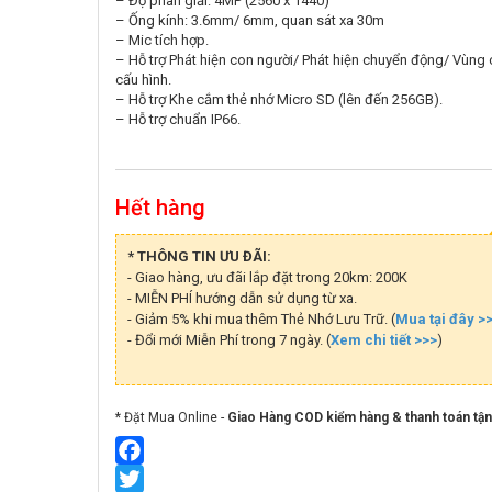
– Độ phân giải: 4MP (2560 x 1440)
– Ống kính: 3.6mm/ 6mm, quan sát xa 30m
– Mic tích hợp.
– Hỗ trợ Phát hiện con người/ Phát hiện chuyển động/ Vùng 
cấu hình.
– Hỗ trợ Khe cắm thẻ nhớ Micro SD (lên đến 256GB).
– Hỗ trợ chuẩn IP66.
Hết hàng
* THÔNG TIN ƯU ĐÃI:
- Giao hàng, ưu đãi lắp đặt trong 20km: 200K
- MIỄN PHÍ hướng dẫn sử dụng từ xa.
- Giảm 5% khi mua thêm Thẻ Nhớ Lưu Trữ. (
Mua tại đây >
- Đổi mới Miễn Phí trong 7 ngày. (
Xem chi tiết >>>
)
* Đặt Mua Online -
Giao Hàng COD kiểm hàng & thanh toán tận
Facebook