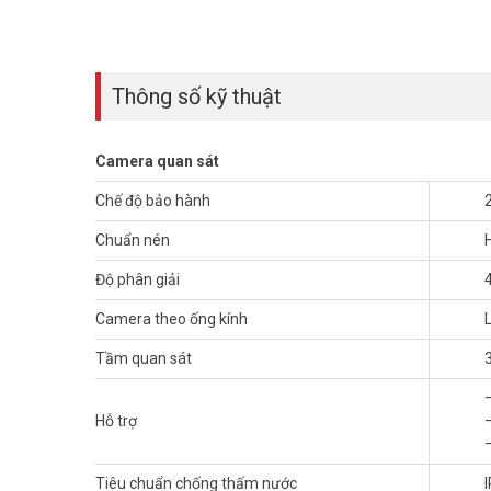
Thông số kỹ thuật
Camera quan sát
Chế độ bảo hành
Chuẩn nén
Độ phân giải
Camera theo ống kính
Tầm quan sát
–
Hỗ trợ
Camera IMOU IPC-S41FP 4MP
cung cấp khả năng giám 
quét 0 ~ 355° ngang & dọc 0 ~ 90°, IPC-S41FP đảm bảo 
đêm cho độ rõ nét như ban ngày ngay cả khi trời tối. Với c
Tiêu chuẩn chống thấm nước