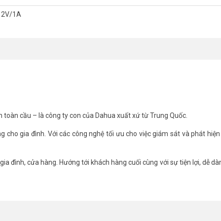
ộng khiến những vị khách không chào đón tránh xa khu vực mà bạn muốn
12V/1A
h toàn cầu – là công ty con của Dahua xuất xứ từ Trung Quốc.
ng cho gia đình. Với các công nghệ tối ưu cho việc giám sát và phát hiện
ia đình, cửa hàng. Hướng tới khách hàng cuối cùng với sự tiện lợi, dễ dàn