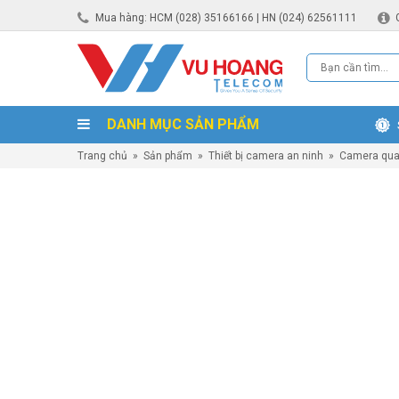
Mua hàng: HCM (028) 35166166 | HN (024) 62561111
DANH MỤC SẢN PHẨM
Trang chủ
»
Sản phẩm
»
Thiết bị camera an ninh
»
Camera qua