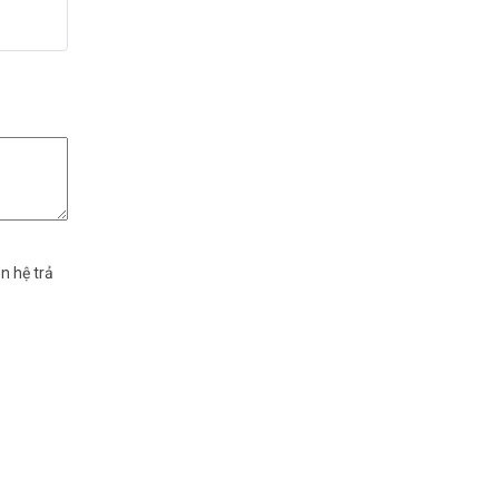
 xếp
g
5
5 sao
n hệ trả