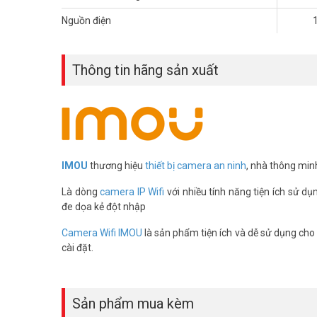
khác nhau. Với đèn chiếu tích hợp, IPC-S41FP 4MP chủ đ
Nguồn điện
Thông tin hãng sản xuất
IMOU
thương hiệu
thiết bị camera an ninh
, nhà thông min
Là dòng
camera IP Wifi
với nhiều tính năng tiện ích sử dụ
đe dọa kẻ đột nhập
Camera Wifi IMOU
là sản phẩm tiện ích và dễ sử dụng cho g
cài đặt.
Sản phẩm mua kèm