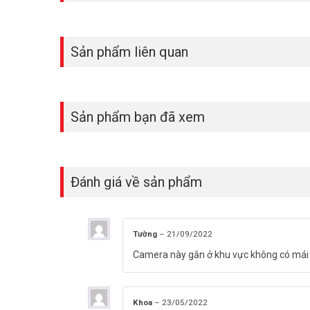
Sản phẩm liên quan
Dịch vụ Cloud IMOU
Với dịch vụ Đám mây, bạn sẽ có quyền truy cập vào những
video chuyển động trên Đám mây và phát lại bất cứ khi nào
Sản phẩm bạn đã xem
Đánh giá về sản phẩm
Tường
–
21/09/2022
Camera này gắn ở khu vực không có mái 
Khoa
–
23/05/2022