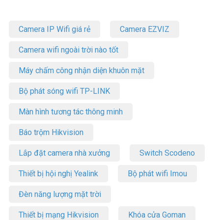
đầu tính lại trong chu kỳ cảm ứng mới.
Cách lắp đặt và đấu dây: lắp trần, lắp tường, âm máng đèn.
Camera IP Wifi giá rẻ
Camera EZVIZ
* Chú ý:
Camera wifi ngoài trời nào tốt
– Tắt nguồn điện trước khi đấu nối thiết bị
– Kết nối dây nguồn và tải cho cảm ứng như sơ đồ bên (
Máy chấm công nhận diện khuôn mặt
Teminal N và L đấu vào nguồn điện 220v ,N và L’ ra đèn)
>>> Xem thêm: 99+
Mẫu
Công Tắc Thông Minh
bán chạy
Bộ phát sóng wifi TP-LINK
nhất
Màn hình tương tác thông minh
Một số vấn đề thường xảy ra và cách khắc
phục
Báo trộm Hikvision
Tải không làm việc (bóng đèn không sáng):
Lắp đặt camera nhà xưởng
Switch Scodeno
a. Kiểm tra nguồn điện vào bóng đèn kết nối với cảm ứng đã có điện
ra chưa?.
Thiết bị hội nghị Yealink
Bộ phát wifi Imou
b. Kiểm tra lại xem bóng đèn cò vấn đề gì không?.
c. Kiểm tra nút chỉnh Lux đã phù hợp với ánh sáng làm việc của môi
Đèn năng lượng mặt trời
trường chưa?.
Thiết bị mạng Hikvision
Khóa cửa Goman
Độ nhạy kém: