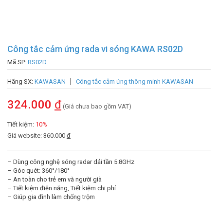
Công tắc cảm ứng rada vi sóng KAWA RS02D
Mã SP:
RS02D
Hãng SX:
KAWASAN
Công tắc cảm ứng thông minh KAWASAN
324.000
đ
(Giá chưa bao gồm VAT)
Tiết kiệm:
10%
Giá website: 360.000
đ
– Dùng công nghệ sóng radar dải tần 5.8GHz
– Góc quét: 360°/180°
– An toàn cho trẻ em và người già
– Tiết kiệm điện năng, Tiết kiệm chi phí
– Giúp gia đình làm chống trộm