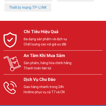
a. Kiểm tra nút SENS đã chỉnh khoảng cách hợp lý chưa?
Thiết bị mạng TP-LINK
b. Kiểm tra chiều cao lắp đặt.
Cảm ứng không thể tự tắt tải (đèn sáng không tắt):
a. Kiểm tra xem có bị nhiễu tín hiệu cao tần trong vùng làm việc
không?
Chi Tiêu Hiệu Quả
b.Kiểm tra xem xung quanh có thân nhiệt liên tục di chuyển trong
vùng cảm ứng không?
Đa dạng sản phẩm và dịch vụ
c.Kiểm tra nút SENS điều chỉnh khoảng cách quá xa không?
Chất lượng cao với giá ưu đãi
d. Thời gian trễ Time điều chỉnh có dài quá không?
e. Kiểm tra lại xem việc lắp đặt dây điện đã đúng chưa?
An Tâm Khi Mua Sắm
Để cập nhật thông tin giá bán KAWA RS02D xin vui lòng liên hệ
Sản phẩm, hàng hóa chính hãng
HOTLINE
1900.9259
để được hỗ trợ tốt nhất. Tham khảo thêm
Thanh toán tiện lợi
thông tin tại
Facebook Vuhoangtelecom
nhé.
Dịch Vụ Chu Đáo
Giao hàng nhanh trong 24h
Hotline phục vụ cả T7 và CN