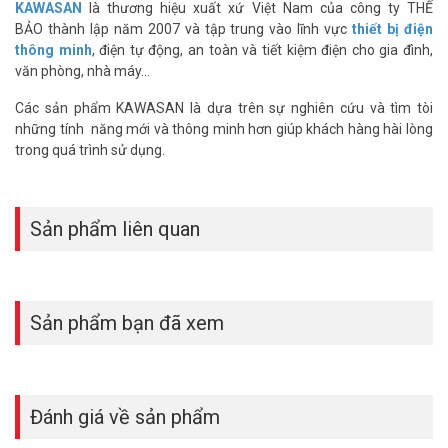
– Không bị ảnh hưởng bởi nhiệt độ của môi trường trên 32 độ C
KAWASAN
là thương hiệu xuất xứ Việt Nam của công ty THẾ
– Có thể lắp âm vào các đèn ốp trần hiện tại, biến nó thành đèn
BẢO thành lập năm 2007 và tập trung vào lĩnh vực
thiết bị điện
cảm ứng mà không cần thay thế. lắp dấu lên trần, trong mặt công
thông minh
, điện tự động, an toàn và tiết kiệm điện cho gia đình,
tắc nhựa, tránh nổi ra ngoài làm mất thẩm mỹ, …
văn phòng, nhà máy…
Các sản phẩm KAWASAN là dựa trên sự nghiên cứu và tìm tòi
những tính năng mới và thông minh hơn giúp khách hàng hài lòng
trong quá trình sử dụng.
Sản phẩm liên quan
Sản phẩm bạn đã xem
Hướng dẫn điều chỉnh của công tắc cảm ứng rada vi sóng KAWA
RS02D
Đánh giá về sản phẩm
Thông số kỹ thuật công tắc cảm ứng rada