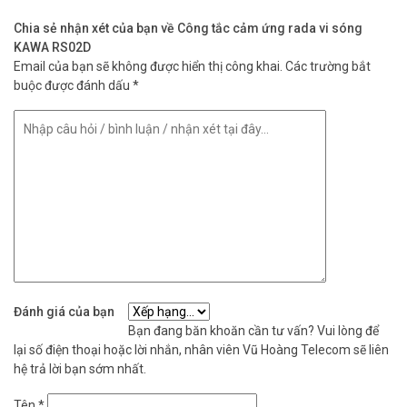
vi sóng KAWA RS02D
Chia sẻ nhận xét của bạn về Công tắc cảm ứng rada vi sóng
– Dùng công nghệ sóng radar dải tần 5.8GHz
KAWA RS02D
– Góc quét: 360°/180°
Email của bạn sẽ không được hiển thị công khai.
Các trường bắt
– Khoảng cách cảm ứng: 2-12 m (tương ứng với bán kính quét 1-
buộc được đánh dấu
*
6m)
– Thời gian điều chỉnh tự tắt: 10 giây đến 12 phút
– Độ sáng điều chỉnh cảm biến hoạt động: từ 3LUX (tối) đến
2000LUX (sáng)
– Công suất tiêu thụ: <0.5W
– Công suất ra tải : 1200W(đèn sợi đốt ),300W(đèn compact )
– Nhiệt độ hoạt động: -10+70°C
– Độ cao gắn tường: 2-4m
– Độ cao gắn trần: 2-8m
– Điện áp hoạt động: 110-240VAC/50-60Hz
– Xuất xứ: Việt Nam
– Bảo hành: 12 tháng.
Đánh giá của bạn
Bạn đang băn khoăn cần tư vấn? Vui lòng để
lại số điện thoại hoặc lời nhắn, nhân viên Vũ Hoàng Telecom sẽ liên
hệ trả lời bạn sớm nhất.
Chức năng các nút chỉnh
Tên
*