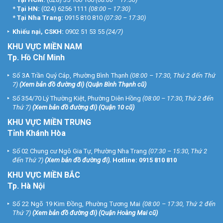
*
Tại HN:
(024) 6256 1111
(08:00 – 17:30)
*
Tại Nha Trang:
0915 810 810
(07:30 – 17:30)
Khiếu nại, CSKH:
0902 51 53 55
(24/7)
KHU
VỰC MIỀN NAM
Tp. Hồ Chí Minh
Số 3A Trần Quý Cáp, Phường Bình Thạnh
(08:00 – 17:30, Thứ 2 đến Thứ
7)
(
Xem bản đồ đường đi
) (Quận Bình Thạnh cũ)
Số 354/70 Lý Thường Kiệt, Phường Diên Hồng
(08:00 – 17:30, Thứ 2 đến
Thứ 7)
(
Xem bản đồ đường đi
) (Quận 10 cũ)
KHU VỰC MIỀN TRUNG
Tỉnh Khánh Hòa
Số 02 Chung cư Ngô Gia Tự, Phường Nha Trang
(07:30 – 15:30, Thứ 2
đến Thứ 7)
(
Xem bản đồ đường đi
).
Hotline:
0915 810 810
KHU VỰC MIỀN BẮC
Tp. Hà Nội
Số 22 Ngõ 19 Kim Đồng, Phường Tương Mai
(08:00 – 17:30, Thứ 2 đến
Thứ 7)
(
Xem bản đồ đường đi
) (Quận Hoàng Mai cũ)