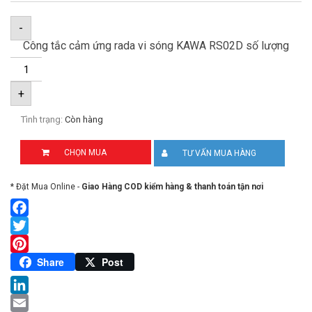
-
Công tắc cảm ứng rada vi sóng KAWA RS02D số lượng
+
Tình trạng:
Còn hàng
CHỌN MUA
TƯ VẤN MUA HÀNG
* Đặt Mua Online -
Giao Hàng COD kiểm hàng & thanh toán tận nơi
Facebook
Twitter
Pinterest
Share
Post
LinkedIn