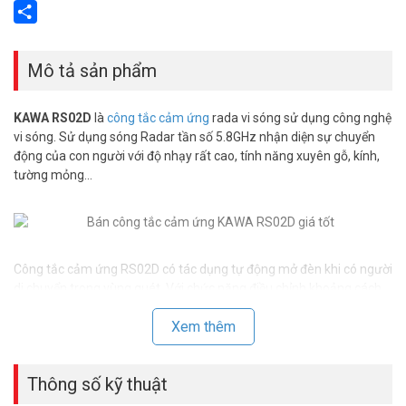
Email
Share
Mô tả sản phẩm
KAWA RS02D
là
công tắc cảm ứng
rada vi sóng sử dụng công nghệ
vi sóng. Sử dụng sóng Radar tần số 5.8GHz nhận diện sự chuyển
động của con người với độ nhạy rất cao, tính năng xuyên gỗ, kính,
tường mỏng…
Công tắc cảm ứng RS02D có tác dụng tự động mở đèn khi có người
di chuyển trong vùng quét. Với chức năng điều chỉnh khoảng cách
xa gần, kết hợp cùng với chức năng điều chỉnh được độ LUX
Xem thêm
(sáng/tối ) của môi trường nếu đủ sáng thì không cần mở đèn để
tiết kiệm điện. Với đặc tính phát hiện chuyển động liên tục nên thời
gian mở đèn được di trì trong khoảng thời gian cài đặt đến khi
Thông số kỹ thuật
không còn sự di chuyển nào trong vùng có sóng radar của thiết bị
phát ra thì thiết bị sẽ tắt đèn.