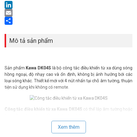
LinkedIn
Email
Share
Mô tả sản phẩm
Sản phẩm
Kawa DK04S
là bộ công tắc điều khiển từ xa dùng sóng
hồng ngoại, độ nhạy cao và ổn định, không bị ảnh hưởng bới các
loại sóng khác. Thiết kế mới với 4 nút nhấn tại chỗ
âm tường
, thuận
tiện sử dụng khi không có remote.
Công tắc điều khiển từ xa
Kawa DK04S
có thể lắp âm tường hoặc
âm trần, thích hợp điều khiển hệ thống đèn cho phòng trưng
bày (showroom), văn phòng, nhà ở, …
Xem thêm
>>> Xem thêm:
Mua Online
Công Tắc Hẹn Giờ
Đa Dạng Mẫu,