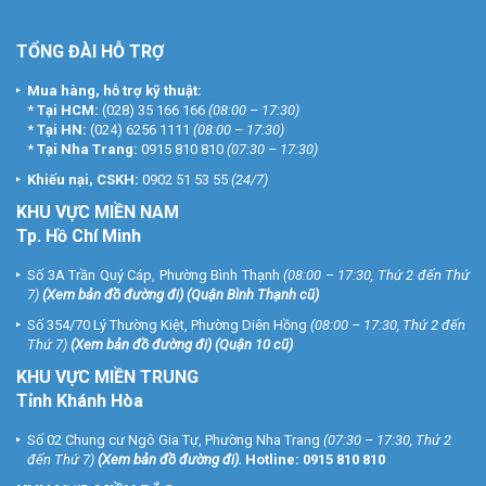
TỔNG ĐÀI HỖ TRỢ
Mua hàng, hỗ trợ kỹ thuật:
*
Tại HCM:
(028) 35 166 166
(08:00 – 17:30)
*
Tại HN:
(024) 6256 1111
(08:00 – 17:30)
*
Tại Nha Trang:
0915 810 810
(07:30 – 17:30)
Khiếu nại, CSKH:
0902 51 53 55
(24/7)
KHU
VỰC MIỀN NAM
Tp. Hồ Chí Minh
Số 3A Trần Quý Cáp, Phường Bình Thạnh
(08:00 – 17:30, Thứ 2 đến Thứ
7)
(
Xem bản đồ đường đi
) (Quận Bình Thạnh cũ)
Số 354/70 Lý Thường Kiệt, Phường Diên Hồng
(08:00 – 17:30, Thứ 2 đến
Thứ 7)
(
Xem bản đồ đường đi
) (Quận 10 cũ)
KHU VỰC MIỀN TRUNG
Tỉnh Khánh Hòa
Số 02 Chung cư Ngô Gia Tự, Phường Nha Trang
(07:30 – 17:30, Thứ 2
đến Thứ 7)
(
Xem bản đồ đường đi
).
Hotline:
0915 810 810