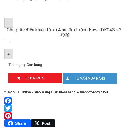
-
Công tắc điều khiển từ xa 4 nút âm tường Kawa DK04S số
lượng
+
Tình trạng:
Còn hàng
CHỌN MUA
TƯ VẤN MUA HÀNG
* Đặt Mua Online -
Giao Hàng COD kiểm hàng & thanh toán tận nơi
Facebook
Twitter
Pinterest
Share
Post