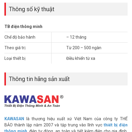
Giá Ưu Đãi
Thông số kỹ thuật
Ứng dụng:
– Có thể sử dụng điều khiển 1 đến 4 thiết bị độc lập hoặc tắt/mở
cùng lúc 4 kênh.
TB điện thông minh
– Có thể lắp ấm tường hoặc âm trần
Chế độ bảo hành
– 12 tháng
– Công dụng điều khiển hệ thống đèn cho phòng trưng
bày (showroom), văn phòng, nhà ở, …
Theo giá trị
Từ 200 – 500 ngàn
– Thiết kế sang trọng, cao cấp
– Đem lại tiện nghi, phong cách hiện đại
Loại thiết bị
Điều khiển từ xa
Nếu lắp đặt nhiều bộ điều khiển thì phải cách nhau tối thiểu 2m để
tránh nhận tín hiệu trùng nhau.
Xử lý sự cố pin yếu: Remote có thể
Thông tin hãng sản xuất
bị giảm khoảng cách điều khiển hoặc không hoạt động khi pin yếu
hoặc hết
>>> Xem thêm: 99+
Mẫu
Công Tắc Thông Minh
bán chạy
nhất
Thông số kỹ thuật công tắc điều khiển từ xa Kawa DK04S
KAWASAN
là thương hiệu xuất xứ Việt Nam của công ty THẾ
– Mã sản phẩm: DK04S
BẢO thành lập năm 2007 và tập trung vào lĩnh vực
thiết bị điện
– Có thêm 4 nút nhấn tắt mở tại chỗ, lắp âm trần
thông minh
, điện tự động, an toàn và tiết kiệm điện cho gia đình,