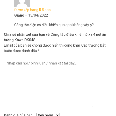
hệ đặt hàng qua điện thoại
HOTLINE 1900 9259 – (08).35 166 166
– (08) 3962 5555 – (04) 6256 1111 – (04) 3273 6666
để được hỗ
Được xếp hạng
5
5 sao
trợ giá tốt nhất.
Giảng
–
15/04/2022
Công tắc điện có điều khiển qua app không vậy ạ?
Chia sẻ nhận xét của bạn về Công tắc điều khiển từ xa 4 nút âm
tường Kawa DK04S
Email của bạn sẽ không được hiển thị công khai.
Các trường bắt
buộc được đánh dấu
*
Đánh giá của bạn