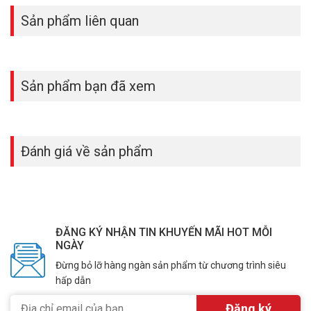
Để cập nhật thông tin giá bán Converter Quang 1 cổng RJ45 1G xin
Sản phẩm liên quan
vui lòng liên hệ HOTLINE
1900.9259
để được hỗ trợ tốt nhất. Tham
khảo thêm thông tin tại
Facebook Vuhoangtelecom
nhé.
Sản phẩm bạn đã xem
Đánh giá về sản phẩm
ĐĂNG KÝ NHẬN TIN KHUYẾN MÃI HOT MỖI
NGÀY
Đừng bỏ lỡ hàng ngàn sản phẩm từ chương trình siêu
hấp dẫn