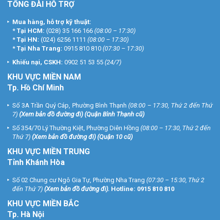
TỔNG ĐÀI HỖ TRỢ
Mua hàng, hỗ trợ kỹ thuật:
*
Tại HCM:
(028) 35 166 166
(08:00 – 17:30)
*
Tại HN:
(024) 6256 1111
(08:00 – 17:30)
*
Tại Nha Trang:
0915 810 810
(07:30 – 17:30)
Khiếu nại, CSKH:
0902 51 53 55
(24/7)
KHU
VỰC MIỀN NAM
Tp. Hồ Chí Minh
Số 3A Trần Quý Cáp, Phường Bình Thạnh
(08:00 – 17:30, Thứ 2 đến Thứ
7)
(
Xem bản đồ đường đi
) (Quận Bình Thạnh cũ)
Số 354/70 Lý Thường Kiệt, Phường Diên Hồng
(08:00 – 17:30, Thứ 2 đến
Thứ 7)
(
Xem bản đồ đường đi
) (Quận 10 cũ)
KHU VỰC MIỀN TRUNG
Tỉnh Khánh Hòa
Số 02 Chung cư Ngô Gia Tự, Phường Nha Trang
(07:30 – 15:30, Thứ 2
đến Thứ 7)
(
Xem bản đồ đường đi
).
Hotline:
0915 810 810
KHU VỰC MIỀN BẮC
Tp. Hà Nội