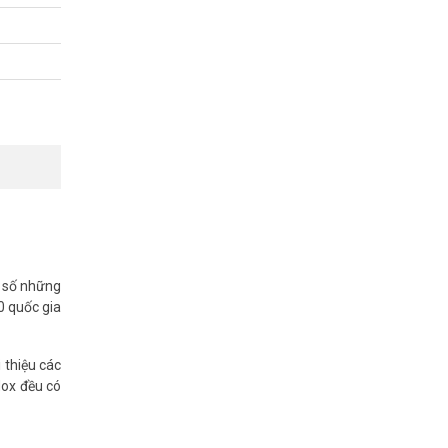
g số những
0 quốc gia
 thiệu các
dox đều có