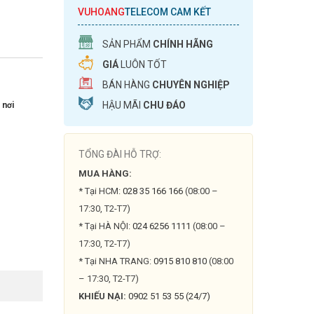
VUHOANG
TELECOM CAM KẾT
SẢN PHẨM
CHÍNH HÃNG
GIÁ
LUÔN TỐT
BÁN HÀNG
CHUYÊN NGHIỆP
HẬU MÃI
CHU ĐÁO
 nơi
TỔNG ĐÀI HỖ TRỢ:
MUA HÀNG:
* Tại HCM:
028 35 166 166
(08:00 –
17:30, T2-T7)
* Tại HÀ NỘI:
024 6256 1111
(08:00 –
17:30, T2-T7)
* Tại NHA TRANG:
0915 810 810
(08:00
– 17:30, T2-T7)
KHIẾU NẠI:
0902 51 53 55 (24/7)