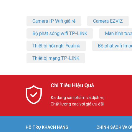
Camera IP Wifi giá rẻ
Camera EZVIZ
Bộ phát sóng wifi TP-LINK
Màn hình tươ
Thiết bị hội nghị Yealink
Bộ phát wifi Imo
Thiết bị mạng TP-LINK
Chi Tiêu Hiệu Quả
Đa dạng sản phẩm và dịch vụ
Chất lượng cao với giá ưu đãi
HỖ TRỢ KHÁCH HÀNG
CHÍNH SÁCH VÀ Q