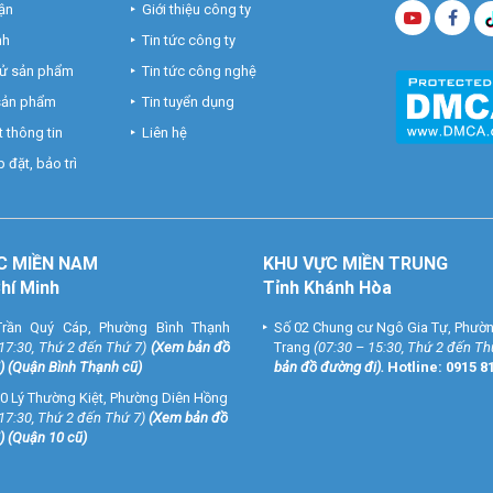
ận
Giới thiệu công ty
nh
Tin tức công ty
hử sản phẩm
Tin tức công nghệ
 sản phẩm
Tin tuyển dụng
 thông tin
Liên hệ
 đặt, bảo trì
C MIỀN NAM
KHU VỰC MIỀN TRUNG
Chí Minh
Tỉnh Khánh Hòa
rần Quý Cáp, Phường Bình Thạnh
Số 02 Chung cư Ngô Gia Tự, Phườ
 17:30, Thứ 2 đến Thứ 7)
(
Xem bản đồ
Trang
(07:30 – 15:30, Thứ 2 đến Th
) (Quận Bình Thạnh cũ)
bản đồ đường đi
).
Hotline:
0915 8
0 Lý Thường Kiệt, Phường Diên Hồng
 17:30, Thứ 2 đến Thứ 7)
(
Xem bản đồ
) (Quận 10 cũ)