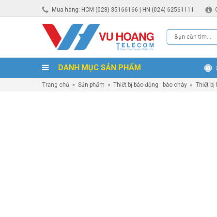
Mua hàng: HCM (028) 35166166 | HN (024) 62561111
DANH MỤC SẢN PHẨM
Trang chủ
»
Sản phẩm
»
Thiết bị báo động - báo cháy
»
Thiết bị