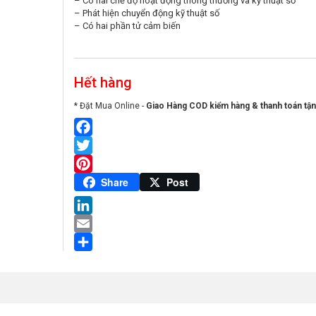
– Có hai chế độ hoạt động thông thường và kỹ thuật số
– Phát hiện chuyển động kỹ thuật số
– Có hai phần tử cảm biến
Hết hàng
* Đặt Mua Online -
Giao Hàng COD kiểm hàng & thanh toán tận
Facebook
Twitter
Pinterest
Share
Post
LinkedIn
Email
Share