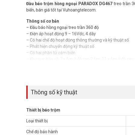
Đầu báo trộm hồng ngoại PARADOX DG467
treo trần 3
biến, bán giá tốt tại Vuhoangtelecom.
Thông số cơ bản
– Đầu báo hồng ngoại treo trần 360 độ
– Điện áp hoạt động 9 – 16Vdc, 4 dây
– Có hai chế độ hoạt động thông thường và kỹ thuật số
– Phát hiện chuyển động kỹ thuật số
– Có hai phần tử cảm biến
– Khu vực bảo vệ: 7 x 6m ở độ cao 2.6m; 11 x 6m ở độ cao
– Nhiệt độ hoạt động -20 ~ 50 độ C
– Kích thước 10,8cm x 3,5cm
Thông số kỹ thuật
Thiết bị báo trộm
Loại thiết bị
Chế độ bảo hành