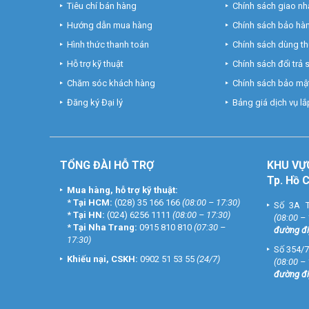
Tiêu chí bán hàng
Chính sách giao nh
Hướng dẫn mua hàng
Chính sách bảo hà
Hình thức thanh toán
Chính sách dùng t
Hỗ trợ kỹ thuật
Chính sách đổi trả
Chăm sóc khách hàng
Chính sách bảo mật
Đăng ký Đại lý
Bảng giá dịch vụ lắp
TỔNG ĐÀI HỖ TRỢ
KHU
VỰ
Tp. Hồ 
Mua hàng, hỗ trợ kỹ thuật:
*
Tại HCM:
(028) 35 166 166
(08:00 – 17:30)
Số 3A T
*
Tại HN:
(024) 6256 1111
(08:00 – 17:30)
(08:00 –
*
Tại Nha Trang:
0915 810 810
(07:30 –
đường đi
17:30)
Số 354/7
Khiếu nại, CSKH:
0902 51 53 55
(24/7)
(08:00 –
đường đi