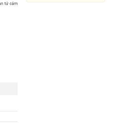
hần tử cảm
Đầu báo trộm hồng ngoại gắn
trần PARADOX DG467
Đang cập nhật giá
Mua Ngay