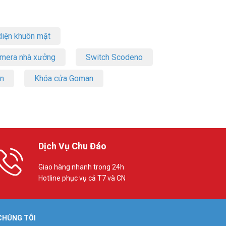
iện khuôn mặt
amera nhà xưởng
Switch Scodeno
on
Khóa cửa Goman
Dịch Vụ Chu Đáo
Giao hàng nhanh trong 24h
Hotline phục vụ cả T7 và CN
 CHÚNG TÔI