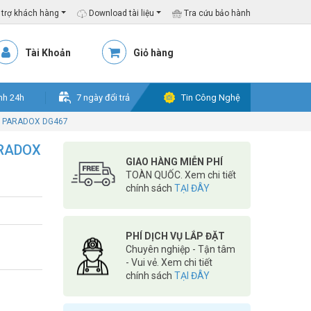
trợ khách hàng
Download tài liệu
Tra cứu bảo hành
Tài Khoản
Giỏ hàng
nh 24h
7 ngày đổi trả
Tin Công Nghệ
ần PARADOX DG467
ARADOX
GIAO HÀNG MIỄN PHÍ
TOÀN QUỐC. Xem chi tiết
chính sách
TẠI ĐÂY
PHÍ DỊCH VỤ LẮP ĐẶT
Chuyên nghiệp - Tận tâm
- Vui vẻ. Xem chi tiết
chính sách
TẠI ĐÂY