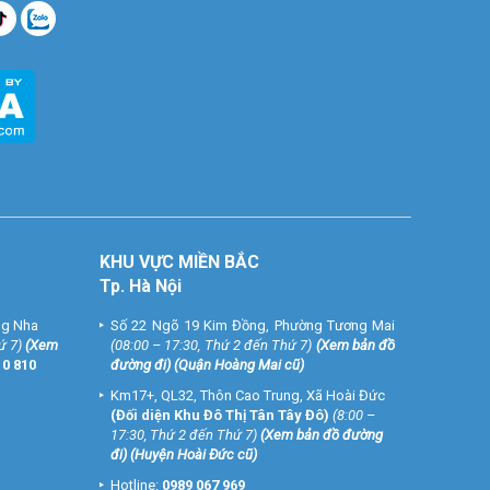
KHU VỰC MIỀN BẮC
Tp. Hà Nội
ng Nha
Số 22 Ngõ 19 Kim Đồng, Phường Tương Mai
ứ 7)
(
Xem
(08:00 – 17:30, Thứ 2 đến Thứ 7)
(
Xem bản đồ
10 810
đường đi
) (Quận Hoàng Mai cũ)
Km17+, QL32, Thôn Cao Trung, Xã Hoài Đức
(Đối diện Khu Đô Thị Tân Tây Đô)
(8:00 –
17:30, Thứ 2 đến Thứ 7)
(
Xem bản đồ đường
đi
) (Huyện Hoài Đức cũ)
Hotline:
0989 067 969