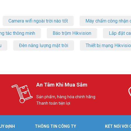
Camera wifi ngoài trời nào tốt
Máy chấm công nhận d
ng tác thông minh
Báo trộm Hikvision
Lắp đặt c
u
Đèn năng lượng mặt trời
Thiết bị mạng Hikvisi
An Tâm Khi Mua Sắm
Sản phẩm, hàng hóa chính hãng
Thanh toán tiện lợi
UY ĐỊNH
THÔNG TIN CÔNG TY
KẾT NỐI VỚI