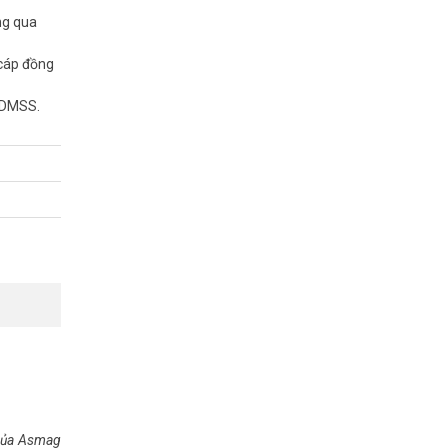
ng qua
 cáp đồng
 DMSS.
Hỗ trợ SMD
 của Asmag