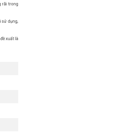
 rãi trong
i sử dụng,
đề xuất là
a 6MP. Phù
hi camera