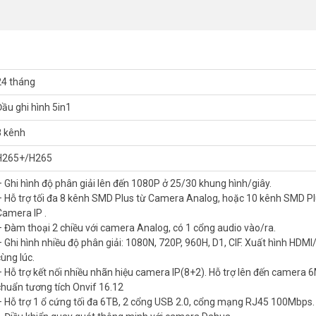
, hỗ trợ đàm thoại 2 chiều qua camera Analog. Tính năng này cho phép
h rõ nét tăng cường hiệu quả giám sát. Kết hợp với camera tương thích
24 tháng
hua cho camera 6MP giảm đáng kể dung lượng lưu trữ mà vẫn giữ chất 
Đầu ghi hình 5in1
Cổng HDMI/VGA đảm bảo đầu ra video chất lượng. Tính năng này giúp tiế
8 kênh
H265+/H265
– Ghi hình độ phân giải lên đến 1080P ở 25/30 khung hình/giây.
era IP (8+2 kênh, 6MP). Cấu hình qua P2P và phần mềm SmartPSS Lite,
– Hỗ trợ tối đa 8 kênh SMD Plus từ Camera Analog, hoặc 10 kênh SMD Pl
28 tài khoản kết nối đồng thời. Tên miền miễn phí SmartDDNS.TV đảm bả
Camera IP .
– Đàm thoại 2 chiều với camera Analog, có 1 cổng audio vào/ra.
 Dahua giá rẻ
– Ghi hình nhiều độ phân giải: 1080N, 720P, 960H, D1, CIF. Xuất hình HDM
cùng lúc.
– Hỗ trợ kết nối nhiều nhãn hiệu camera IP(8+2). Hỗ trợ lên đến camera 
chuẩn tương tích Onvif 16.12
– Hỗ trợ 1 ổ cứng tối đa 6TB, 2 cổng USB 2.0, cổng mạng RJ45 100Mbps.