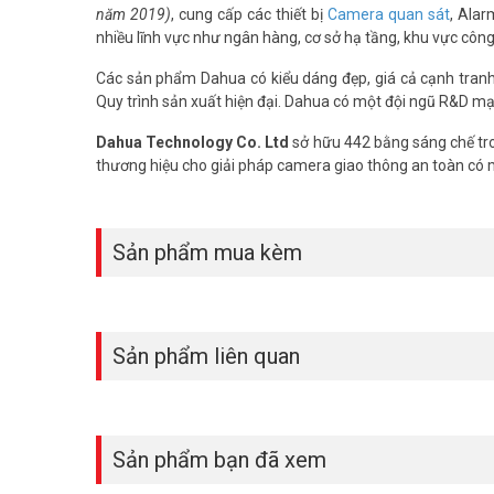
– Miễn phí tên miền SmartDDNS.TV. Sử dụng phần mềm 
năm 2019)
, cung cấp các thiết bị
Camera quan sát
, Alar
– Phần mềm sử dụng: SmartPSS Lite, DMSS
nhiều lĩnh vực như ngân hàng, cơ sở hạ tầng, khu vực côn
– Nguồn cấp: 12 VDC, 1.5 A
Các sản phẩm Dahua có kiểu dáng đẹp, giá cả cạnh tranh, 
– Công suất: <7W
Quy trình sản xuất hiện đại. Dahua có một đội ngũ R&D mạ
– Kích thước: 197.0 mm × 204.3 mm × 41.5 mm
– Trọng lượng: 0.54 kg
Dahua Technology Co. Ltd
sở hữu 442 bằng sáng chế tro
– Sản xuất tại Trung Quốc.
thương hiệu cho giải pháp camera giao thông an toàn có
– Bảo hành: 24 tháng
Đầu ghi hình Dahua DH-XVR1B08-I/T mang đến giải pháp a
hợp cho nhà ở, cửa hàng, văn phòng, sản phẩm đảm b
Sản phẩm mua kèm
Dahua giá rẻ chính hãng. Tham khảo thêm thông tin tại
F
Sản phẩm liên quan
Sản phẩm bạn đã xem