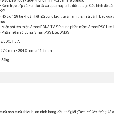
– Điều khiển quay quét thông minh với camera Dahua.
– Xem trực tiếp và xem lại từ xa qua máy tính, điện thoại. Cấu hình dễ dà
n tục.
P2P.
– Hỗ trợ 128 tài khoản kết nối cùng lúc, truyền âm thanh & cảnh báo qua
mọi nhu cầu. Xem thêm các
đầu ghi Dahua
để so sánh.
rục.
1B08-I/T cho camera 6MP
– Miễn phí tên miền SmartDDNS.TV. Sử dụng phần mềm SmartPSS Lite,
– Phần mềm sử dụng: SmartPSS Lite, DMSS
ợp ngân sách hạn chế. Thương hiệu Dahua đảm bảo độ tin cậy và bền bỉ. 
com
, bạn nhận được tư vấn tận tình và bảo hành chính hãng.
12 VDC, 1.5 A
kênh đàm thoại 2 chiều DAHUA DH-XVR1B08-I/T
197.0 mm × 204.3 mm × 41.5 mm
og và IP.
0.54kg
iệm dung lượng lưu trữ.
giây.
10 kênh SMD Plus từ Camera IP .
ào/ra.
 Xuất hình HDMI/VGA cùng lúc.
ên đến camera 6MP với chuẩn tương tích Onvif 16.12
 RJ45 100Mbps.
 Cấu hình dễ dàng qua P2P.
& cảnh báo qua cáp đồng trục.
xuất sản xuất thiết bị an ninh hàng đầu thế giới
(Theo số liệu thống kê