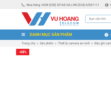
Mua hàng: HCM (028) 35166166 | HN (024) 62561111
DANH MỤC SẢN PHẨM
Trang chủ
»
Sản phẩm
»
Thiết bị camera an ninh
»
Đầu ghi ca
-48%