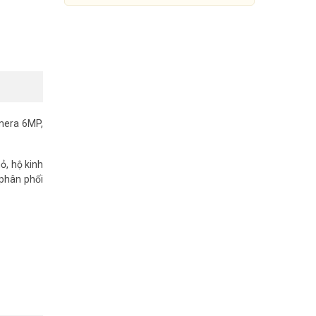
amera 6MP,
ỏ, hộ kinh
 phân phối
Đầu ghi hình 8 kênh 5in1
DAHUA DH-XVR1B08-I/T
1.175.000đ
80P/720P ở
2.255.000đ
tối ưu cho
Mua Ngay