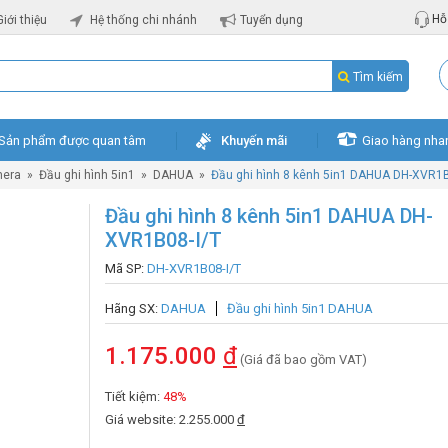
Hỗ 
Giới thiệu
Hệ thống chi nhánh
Tuyển dụng
Tìm kiếm
Sản phẩm được quan tâm
Khuyến mãi
Giao hàng nha
mera
»
Đầu ghi hình 5in1
»
DAHUA
»
Đầu ghi hình 8 kênh 5in1 DAHUA DH-XVR1B
Đầu ghi hình 8 kênh 5in1 DAHUA DH-
XVR1B08-I/T
Mã SP:
DH-XVR1B08-I/T
Hãng SX:
DAHUA
Đầu ghi hình 5in1 DAHUA
1.175.000
đ
(Giá đã bao gồm VAT)
Tiết kiệm:
48%
Giá website: 2.255.000
đ