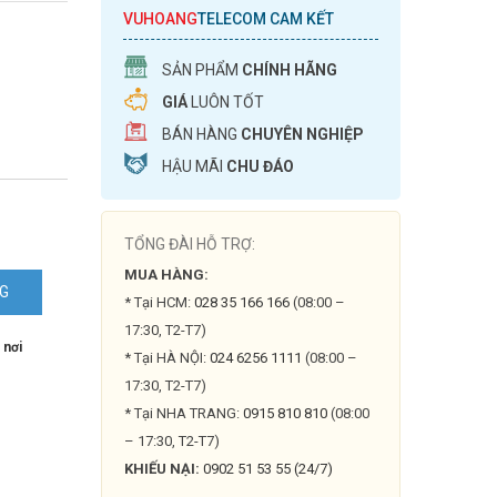
VUHOANG
TELECOM CAM KẾT
SẢN PHẨM
CHÍNH HÃNG
GIÁ
LUÔN TỐT
BÁN HÀNG
CHUYÊN NGHIỆP
HẬU MÃI
CHU ĐÁO
TỔNG ĐÀI HỖ TRỢ:
MUA HÀNG:
NG
* Tại HCM:
028 35 166 166
(08:00 –
17:30, T2-T7)
 nơi
* Tại HÀ NỘI:
024 6256 1111
(08:00 –
17:30, T2-T7)
* Tại NHA TRANG:
0915 810 810
(08:00
– 17:30, T2-T7)
KHIẾU NẠI:
0902 51 53 55 (24/7)