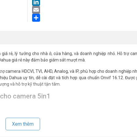
LinkedIn
Email
Share
 giá rẻ, lý tưởng cho nhà ở, cửa hàng, và doanh nghiệp nhỏ. Hỗ trợ c
 Dahua giá rẻ này đảm bảo giám sát mượt mà.
ợ camera HDCVI, TVI, AHD, Analog, và IP, phù hợp cho doanh nghiệp nh
ệu Dahua uy tín, dễ cài đặt và tích hợp qua chuẩn Onvif 16.12. Được
ợng và hỗ trợ kỹ thuật tận tâm.
h cho camera 5in1
ên đến 6MP, mang lại hình ảnh chi tiết, sống động. Hỗ trợ hiển thị 10
 AI Coding-ABR và H.265+ tiết kiệm dung lượng lưu trữ. Đây là lựa chọn 
Xem thêm