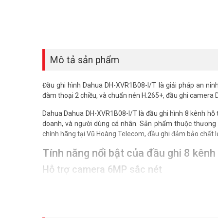
Mô tả sản phẩm
Đầu ghi hình Dahua DH-XVR1B08-I/T là giải pháp an ninh
đàm thoại 2 chiều, và chuẩn nén H.265+, đầu ghi camera
Dahua Dahua DH-XVR1B08-I/T là đầu ghi hình 8 kênh hỗ tr
doanh, và người dùng cá nhân. Sản phẩm thuộc thương hi
chính hãng tại Vũ Hoàng Telecom, đầu ghi đảm bảo chất lư
Tính năng nổi bật của đầu ghi 8 kên
Hỗ trợ camera 6MP sắc nét
Đầu ghi 8 kênh cho camera 5in1 này hỗ trợ độ phân giải l
25/30 fps, phù hợp cho nhiều nhu cầu giám sát. Chuẩn nén
hệ thống an ninh chất lượng.