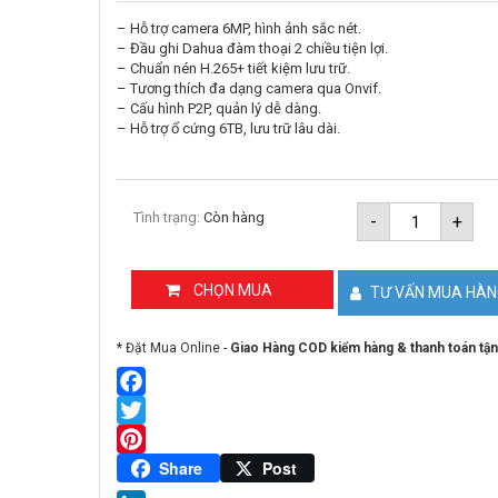
– Hỗ trợ camera 6MP, hình ảnh sắc nét.
– Đầu ghi Dahua đàm thoại 2 chiều tiện lợi.
– Chuẩn nén H.265+ tiết kiệm lưu trữ.
– Tương thích đa dạng camera qua Onvif.
– Cấu hình P2P, quản lý dễ dàng.
– Hỗ trợ ổ cứng 6TB, lưu trữ lâu dài.
Đầu
Tình trạng:
Còn hàng
-
+
ghi
hình
8
kênh
CHỌN MUA
TƯ VẤN MUA HÀ
5in1
DAHUA
DH-
* Đặt Mua Online -
Giao Hàng COD kiểm hàng & thanh toán tận
XVR1B08-
I/T
số
lượng
Facebook
Twitter
Pinterest
Share
Post