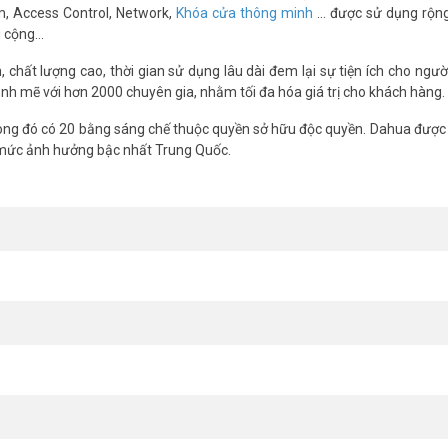
SmartPSS Lite, DMSS.
m, Access Control, Network,
Khóa cửa thông minh
… được sử dụng rộng
g cộng…
chất lượng cao, thời gian sử dụng lâu dài đem lại sự tiện ích cho ngườ
nh mẽ với hơn 2000 chuyên gia, nhằm tối đa hóa giá trị cho khách hàng.
ng đó có 20 bằng sáng chế thuộc quyền sở hữu độc quyền. Dahua được 
 mức ảnh hưởng bậc nhất Trung Quốc.
n ninh hiệu quả với chuẩn H.265+, đàm thoại 2 chiều, và hỗ trợ camer
ảo giám sát mượt mà. Liên hệ ngay Vũ Hoàng Telecom để mua đầu g
acebook Vuhoangtelecom
nhé.