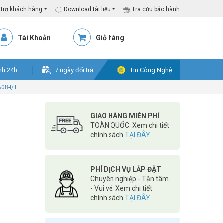
trợ khách hàng
Download tài liệu
Tra cứu bảo hành
Tài Khoản
Giỏ hàng
nh 24h
7 ngày đổi trả
Tin Công Nghệ
08-I/T
GIAO HÀNG MIỄN PHÍ
TOÀN QUỐC. Xem chi tiết
chính sách
TẠI ĐÂY
PHÍ DỊCH VỤ LẮP ĐẶT
Chuyên nghiệp - Tận tâm
- Vui vẻ. Xem chi tiết
chính sách
TẠI ĐÂY