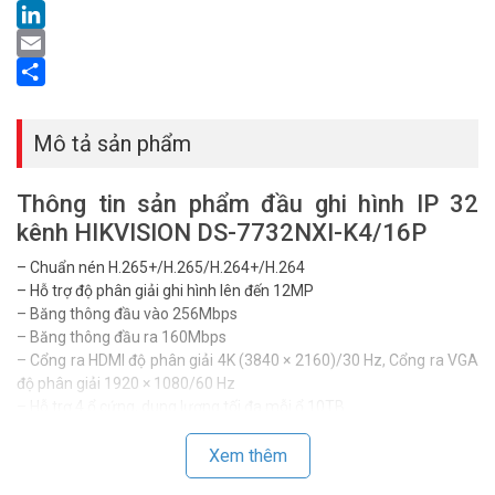
LinkedIn
Email
Share
Mô tả sản phẩm
Thông tin sản phẩm đầu ghi hình IP 32
kênh HIKVISION DS-7732NXI-K4/16P
– Chuẩn nén H.265+/H.265/H.264+/H.264
– Hỗ trợ độ phân giải ghi hình lên đến 12MP
– Băng thông đầu vào 256Mbps
– Băng thông đầu ra 160Mbps
– Cổng ra HDMI độ phân giải 4K (3840 × 2160)/30 Hz, Cổng ra VGA
độ phân giải 1920 × 1080/60 Hz
– Hỗ trợ 4 ổ cứng, dung lượng tối đa mỗi ổ 10TB
– Hỗ trợ 1 kênh chụp hình khuôn mặt, 4 kênh nhận diện khuôn mặt
– Hỗ trợ 16 thư viện ảnh, tối đa 20,000 ảnh khuôn mặt
Xem thêm
– Hỗ trợ 32 kênh phát hiện chuyển động người / phương tiện.