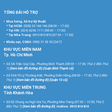
TỔNG ĐÀI HỖ TRỢ
Mua hàng, hỗ trợ kỹ thuật:
*
Tại HCM:
(028) 35 166 166
(08:00 – 17:30)
*
Tại HN:
(024) 6256 1111
(08:00 – 17:30)
*
Tại Nha Trang:
0915 810 810
(07:30 – 17:30)
Khiếu nại, CSKH:
0902 51 53 55
(24/7)
KHU
VỰC MIỀN NAM
Tp. Hồ Chí Minh
Số 3A Trần Quý Cáp, Phường Bình Thạnh
(08:00 – 17:30, Thứ 2 đến Thứ
7)
(
Xem bản đồ đường đi
) (Quận Bình Thạnh cũ)
Số 354/70 Lý Thường Kiệt, Phường Diên Hồng
(08:00 – 17:30, Thứ 2 đến
Thứ 7)
(
Xem bản đồ đường đi
) (Quận 10 cũ)
KHU VỰC MIỀN TRUNG
Tỉnh Khánh Hòa
Số 02 Chung cư Ngô Gia Tự, Phường Nha Trang
(07:30 – 15:30, Thứ 2
đến Thứ 7)
(
Xem bản đồ đường đi
).
Hotline:
0915 810 810