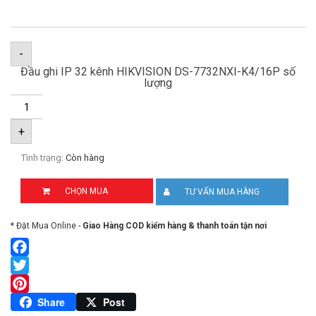
-
Đầu ghi IP 32 kênh HIKVISION DS-7732NXI-K4/16P số
lượng
+
Tình trạng:
Còn hàng
CHỌN MUA
TƯ VẤN MUA HÀNG
* Đặt Mua Online -
Giao Hàng COD kiểm hàng & thanh toán tận nơi
Facebook
Twitter
Pinterest
Share
Post