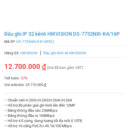
Đầu ghi IP 32 kênh HIKVISION DS-7732NXI-K4/16P
Mã SP:
DS-7732NXI-K4/16P(D)
Hãng SX:
HIKVISION
Đầu ghi hình AI HIKVISION
12.700.000
đ
(Giá đã bao gồm VAT)
Tiết kiệm:
57%
Giá website: 29.710.000
đ
– Chuẩn nén H.265+/H.265/H.264+/H.264
– Hỗ trợ độ phân giải ghi hình lên đến 12MP
– Băng thông đầu vào 256Mbps
– Băng thông đầu ra 160Mbps
– Hỗ trợ 4 ổ cứng, dung lượng tối đa mỗi ổ 10TB
– Hỗ trợ 16 cổng PoE RJ-45 10/100 Mbps