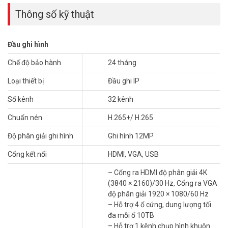
– Hỗ trợ 16 cổng PoE RJ-45 10/100 Mbps chuẩn IEEE 802.3 af/at.
Thông số kỹ thuật
Tổng công suất 200W
– Nguồn cấp: 100 to 240 VAC, 50 to 60Hz
– Công suất: ≤ 20 W (without HDD)
Đầu ghi hình
– Kích thước: 445 × 400 × 75 mm
– Trọng lượng: <5kg - Xuất xứ: Trung Quốc. - Bảo hành: 24 tháng.
Chế độ bảo hành
24 tháng
Đặt mua hàng Online ngay hôm nay để được hỗ trợ giá tốt nhất.
Loại thiết bị
Đầu ghi IP
Tham khảo thêm thông tin tại
Facebook Vuhoangtelecom
nhé.
Số kênh
32 kênh
Chuẩn nén
H.265+/ H.265
Độ phân giải ghi hình
Ghi hình 12MP
Cổng kết nối
HDMI, VGA, USB
– Cổng ra HDMI độ phân giải 4K
(3840 × 2160)/30 Hz, Cổng ra VGA
độ phân giải 1920 × 1080/60 Hz
– Hỗ trợ 4 ổ cứng, dung lượng tối
đa mỗi ổ 10TB
– Hỗ trợ 1 kênh chụp hình khuôn