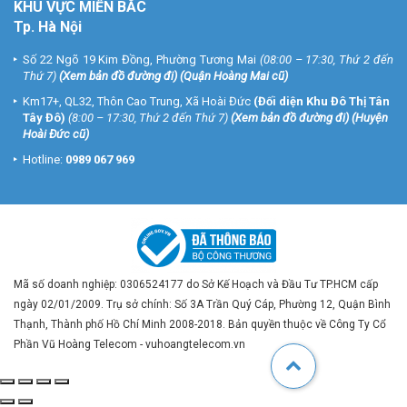
KHU VỰC MIỀN BẮC
Tp. Hà Nội
Số 22 Ngõ 19 Kim Đồng, Phường Tương Mai
(08:00 – 17:30, Thứ 2 đến
Thứ 7)
(
Xem bản đồ đường đi
) (Quận Hoàng Mai cũ)
Km17+, QL32, Thôn Cao Trung, Xã Hoài Đức
(Đối diện Khu Đô Thị Tân
Tây Đô)
(8:00 – 17:30, Thứ 2 đến Thứ 7)
(
Xem bản đồ đường đi
) (Huyện
Hoài Đức cũ)
Hotline:
0989 067 969
Mã số doanh nghiệp: 0306524177 do Sở Kế Hoạch và Đầu Tư TP.HCM cấp
ngày 02/01/2009. Trụ sở chính: Số 3A Trần Quý Cáp, Phường 12, Quận Bình
Thạnh, Thành phố Hồ Chí Minh 2008-2018. Bản quyền thuộc về Công Ty Cổ
Phần Vũ Hoàng Telecom - vuhoangtelecom.vn