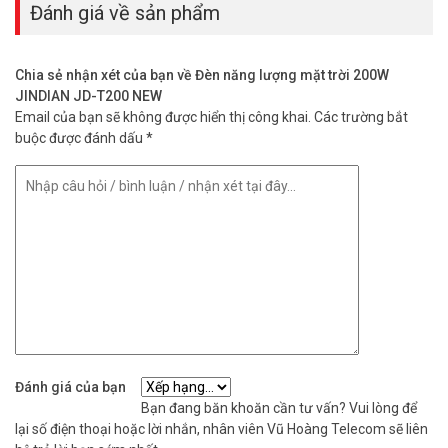
Đánh giá về sản phẩm
Với những ưu điểm vượt trội, JINDIAN JD T200 NEW là giải pháp
chiếu sáng hoàn hảo cho mọi không gian. Hãy đến với
Vũ Hoàng
Telecom
để trải nghiệm sự khác biệt!
Chia sẻ nhận xét của bạn về Đèn năng lượng mặt trời 200W
JINDIAN JD-T200 NEW
Thông tin sản phẩm đèn năng lượng mặt
Email của bạn sẽ không được hiển thị công khai.
Các trường bắt
trời 200W JINDIAN JD T200 NEW
buộc được đánh dấu
*
– Công suất: 200W
– Chíp Led lớn 5730 chế độ 261 LED
– Nhiệt độ màu 6500k
– Thời gian sạc: 4-6H
– Thời gian chiếu sáng: 12 giờ chiếu sáng liên tục
– Diện tích chiếu xạ: khoảng 120 mét vuông
– Phương pháp điều khiển: điều khiển từ xa, điều khiển ánh sáng
– Chất liệu: ABS
– Cấp độ chống thấm nước: IP67
– Pin: Pin lithium sắt phosphate 3.2V 18000mah
– Tấm Pin Monocrystaline 20W
Đánh giá của bạn
– Kích thước tấm pin: 350 *350 * 17mm
Bạn đang băn khoăn cần tư vấn? Vui lòng để
– Kích thước đèn: 320*268*80mm
lại số điện thoại hoặc lời nhắn, nhân viên Vũ Hoàng Telecom sẽ liên
– Xuất xứ: Trung Quốc.