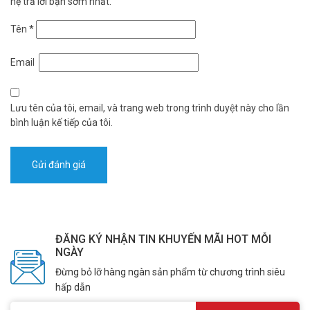
hệ trả lời bạn sớm nhất.
– Thời gian bảo hành: 1 năm
Tên
*
Đặt mua đèn JINDIAN JD T200 NEW ngay hôm nay để được hỗ trợ
giá tốt nhất. Tham khảo thêm thông tin tại
Facebook
Email
Vuhoangtelecom
nhé.
Lưu tên của tôi, email, và trang web trong trình duyệt này cho lần
bình luận kế tiếp của tôi.
ĐĂNG KÝ NHẬN TIN KHUYẾN MÃI HOT MỖI
NGÀY
Đừng bỏ lỡ hàng ngàn sản phẩm từ chương trình siêu
hấp dẫn