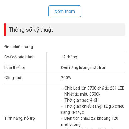
Xem thêm
Thông số kỹ thuật
Đèn chiếu sáng
Chế độ bảo hành
12 tháng
JINDIAN JD T200 NEW nổi bật với thiết kế hiện đại, tinh tế, dễ lắp đặt
Loại thiết bị
Đèn năng lượng mặt trời
ở nhiều vị trí. Đèn sử dụng tấm pin năng lượng mặt trời hiệu suất
Công suất
200W
cao, hấp thụ ánh sáng tối ưu. Hoạt động hiệu quả ngay cả trong
điều kiện thời tiết không thuận lợi. Với công suất 200W, đèn cung
– Chíp Led lớn 5730 chế độ 261 LED
cấp ánh sáng cực mạnh. Phù hợp chiếu sáng các không gian rộng
– Nhiệt độ màu 6500k
lớn.
– Thời gian sạc: 4-6H
– Thời gian chiếu sáng: 12 giờ chiếu
Ưu điểm vượt trội của JINDIAN JD T200
sáng liên tục
NEW
Tính năng, hỗ trợ
– Diện tích chiếu xạ: khoảng 120
mét vuông
Tiết kiệm điện năng tối đa: Hoạt động 100% bằng năng lượng