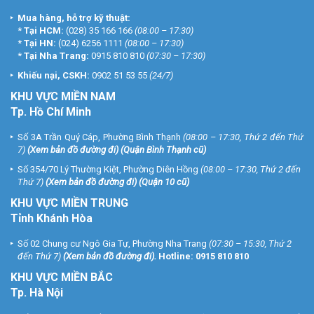
Mua hàng, hỗ trợ kỹ thuật:
*
Tại HCM:
(028) 35 166 166
(08:00 – 17:30)
*
Tại HN:
(024) 6256 1111
(08:00 – 17:30)
*
Tại Nha Trang:
0915 810 810
(07:30 – 17:30)
Khiếu nại, CSKH:
0902 51 53 55
(24/7)
KHU
VỰC MIỀN NAM
Tp. Hồ Chí Minh
Số 3A Trần Quý Cáp, Phường Bình Thạnh
(08:00 – 17:30, Thứ 2 đến Thứ
7)
(
Xem bản đồ đường đi
) (Quận Bình Thạnh cũ)
Số 354/70 Lý Thường Kiệt, Phường Diên Hồng
(08:00 – 17:30, Thứ 2 đến
Thứ 7)
(
Xem bản đồ đường đi
) (Quận 10 cũ)
KHU VỰC MIỀN TRUNG
Tỉnh Khánh Hòa
Số 02 Chung cư Ngô Gia Tự, Phường Nha Trang
(07:30 – 15:30, Thứ 2
đến Thứ 7)
(
Xem bản đồ đường đi
).
Hotline:
0915 810 810
KHU VỰC MIỀN BẮC
Tp. Hà Nội