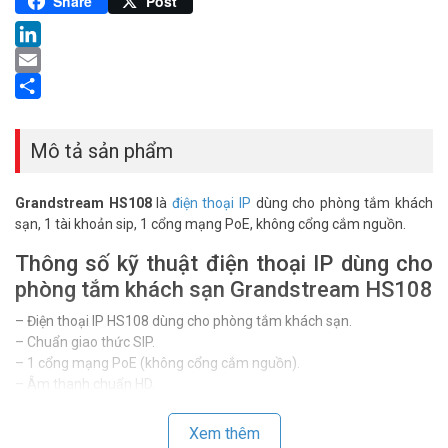
Pinterest
Share
Post
LinkedIn
Email
Share
Mô tả sản phẩm
Grandstream HS108
là
điện thoại IP
dùng cho phòng tắm khách
sạn, 1 tài khoản sip, 1 cổng mạng PoE, không cổng cắm nguồn.
Thông số kỹ thuật điện thoại IP dùng cho
phòng tắm khách sạn Grandstream HS108
– Điện thoại IP HS108 dùng cho phòng tắm khách sạn.
– Chuẩn giao thức SIP.
– 1 cổng mạng PoE (không cổng cắm nguồn).
– Âm thanh chuẩn HD.
– Kiểu dáng hình bánh mì.
– Dùng với tổng đài IP Asterisk, Panasonic, Siemens, Avaya, Actel…
Xem thêm
– Sản phẩm chính hãng Grandstream của Mỹ.