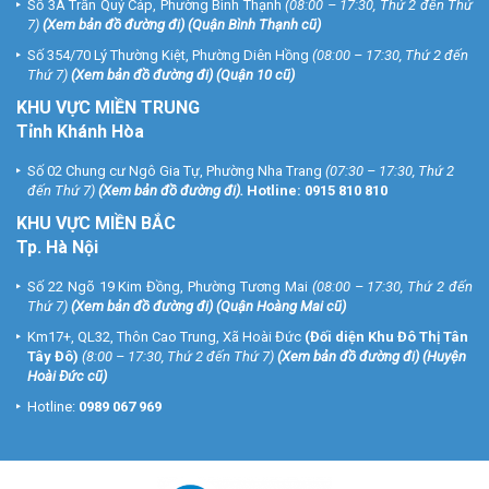
Số 3A Trần Quý Cáp, Phường Bình Thạnh
(08:00 – 17:30, Thứ 2 đến Thứ
7)
(
Xem bản đồ đường đi
) (Quận Bình Thạnh cũ)
Số 354/70 Lý Thường Kiệt, Phường Diên Hồng
(08:00 – 17:30, Thứ 2 đến
Thứ 7)
(
Xem bản đồ đường đi
) (Quận 10 cũ)
KHU VỰC MIỀN TRUNG
Tỉnh Khánh Hòa
Số 02 Chung cư Ngô Gia Tự, Phường Nha Trang
(07:30 – 17:30, Thứ 2
đến Thứ 7)
(
Xem bản đồ đường đi
).
Hotline:
0915 810 810
KHU VỰC MIỀN BẮC
Tp. Hà Nội
Số 22 Ngõ 19 Kim Đồng, Phường Tương Mai
(08:00 – 17:30, Thứ 2 đến
Thứ 7)
(
Xem bản đồ đường đi
) (Quận Hoàng Mai cũ)
Km17+, QL32, Thôn Cao Trung, Xã Hoài Đức
(Đối diện Khu Đô Thị Tân
Tây Đô)
(8:00 – 17:30, Thứ 2 đến Thứ 7)
(
Xem bản đồ đường đi
) (Huyện
Hoài Đức cũ)
Hotline:
0989 067 969