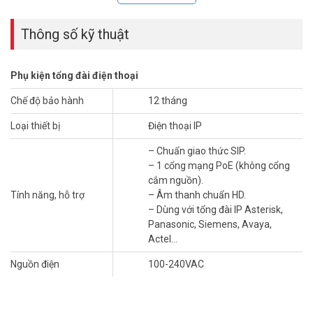
– Sản xuất tại Trung Quốc.
– Bảo hành: 12 tháng.
Thông số kỹ thuật
Đặt mua Online ngay sản phẩm Grandstream HS108 mới nhất, xin
vui lòng liên hệ HOTLINE
1900.9259
để được hỗ trợ tốt nhất. Tham
Phụ kiện tổng đài điện thoại
khảo thêm hình ảnh tại
Facebook Vuhoangtelecom
nhé!
Chế độ bảo hành
12 tháng
Loại thiết bị
Điện thoại IP
– Chuẩn giao thức SIP.
– 1 cổng mạng PoE (không cổng
cắm nguồn).
Tính năng, hỗ trợ
– Âm thanh chuẩn HD.
– Dùng với tổng đài IP Asterisk,
Panasonic, Siemens, Avaya,
Actel…
Nguồn điện
100-240VAC