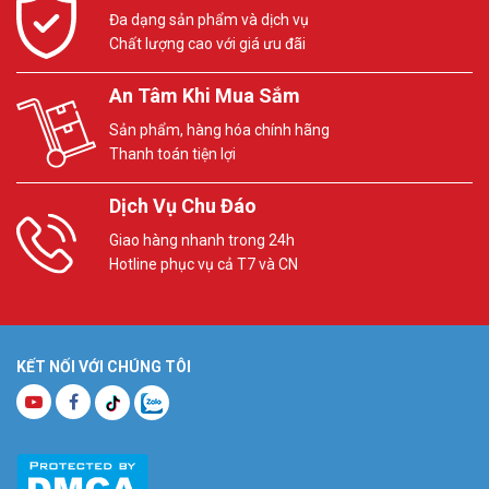
Đa dạng sản phẩm và dịch vụ
Chất lượng cao với giá ưu đãi
An Tâm Khi Mua Sắm
Sản phẩm, hàng hóa chính hãng
Thanh toán tiện lợi
Dịch Vụ Chu Đáo
Giao hàng nhanh trong 24h
Hotline phục vụ cả T7 và CN
KẾT NỐI VỚI CHÚNG TÔI