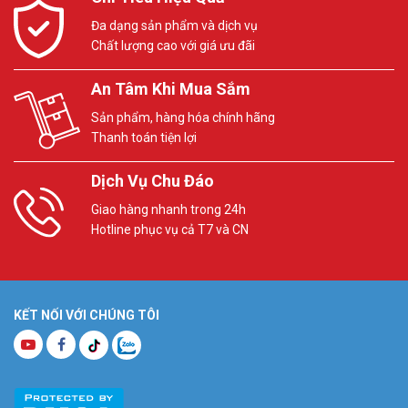
Đa dạng sản phẩm và dịch vụ
Chất lượng cao với giá ưu đãi
An Tâm Khi Mua Sắm
Sản phẩm, hàng hóa chính hãng
Thanh toán tiện lợi
Dịch Vụ Chu Đáo
Giao hàng nhanh trong 24h
Hotline phục vụ cả T7 và CN
KẾT NỐI VỚI CHÚNG TÔI