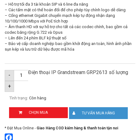
– Hỗ trợ tối đa 3 tài khoản SIP và 6 line đa năng
– Các tấm mặt có thể hoán đổi để cho phép tùy chỉnh logo dễ dàng
– Cổng ethernet Gigabit chuyển mạch kép tự động nhận dạng
10/100/1000 Mbps với PoE tích hợp
– Âm thanh HD với sự hỗ trợ cho tất cả các codec chính, bao gồm cả
codec băng rộng G.722 và Opus
– Lên đến 24 phím BLF kỹ thuật số
– Bảo vệ cấp doanh nghiệp bao gồm khởi động an toàn, hình ảnh phần
sụn kép và lưu trữ dữ liệu được mã hóa
Điện thoại IP Grandstream GRP2613 số lượng
-
+
Tình trạng:
Còn hàng
CHỌN MUA
TƯ VẤN MUA HÀNG
* Đặt Mua Online -
Giao Hàng COD kiểm hàng & thanh toán tận nơi