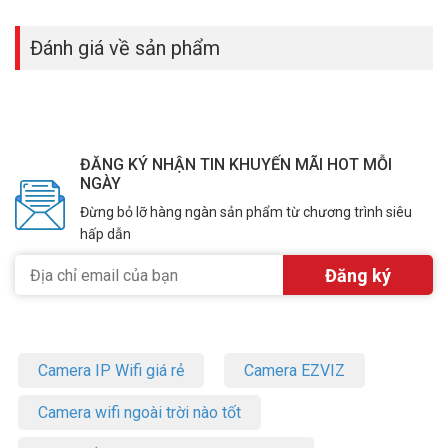
Đặt mua Online ngay sản phẩm Grandstream GRP2613 mới nhất,
xin vui lòng liên hệ HOTLINE
1900.9259
để được hỗ trợ tốt nhất.
Đánh giá về sản phẩm
Tham khảo thêm hình ảnh tại
Facebook Vuhoangtelecom
nhé!
ĐĂNG KÝ NHẬN TIN KHUYẾN MÃI HOT MỖI
NGÀY
Đừng bỏ lỡ hàng ngàn sản phẩm từ chương trình siêu
hấp dẫn
Camera IP Wifi giá rẻ
Camera EZVIZ
Camera wifi ngoài trời nào tốt