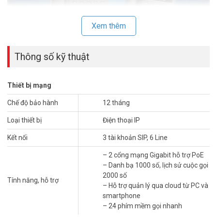
Xem thêm
Thông số kỹ thuật
Điện thoại IP Grandstream
GRP2613
có thiết kế đẹp mắt và bộ tính
Thiết bị mạng
năng thế hệ tiếp theo bao gồm 24 phím đa năng ảo (VPK), cổng
Chế độ bảo hành
12 tháng
Gigabit kép, màn hình LCD màu với các tấm mặt có thể hoán đổi để
dễ dàng tùy chỉnh logo và hơn thế nữa. Nó bao gồm các tính năng
Loại thiết bị
Điện thoại IP
bảo mật cấp nhà cung cấp dịch vụ để cung cấp bảo mật cấp doanh
nghiệp, bao gồm khởi động an toàn, hình ảnh phần sụn kép và lưu
Kết nối
3 tài khoản SIP, 6 Line
trữ dữ liệu được mã hóa. Đối với cung cấp đám mây và quản lý tập
trung.
– 2 cổng mạng Gigabit hỗ trợ PoE
– Danh bạ 1000 số, lịch sử cuộc gọi
GRP2613 được hỗ trợ bởi Hệ thống quản lý thiết bị của
2000 số
Tính năng, hỗ trợ
Grandstream (GDMS), cung cấp giao diện tập trung để định cấu
– Hỗ trợ quản lý qua cloud từ PC và
hình, cung cấp, quản lý và giám sát việc triển khai các điểm cuối
smartphone
Grandstream.
– 24 phím mềm gọi nhanh