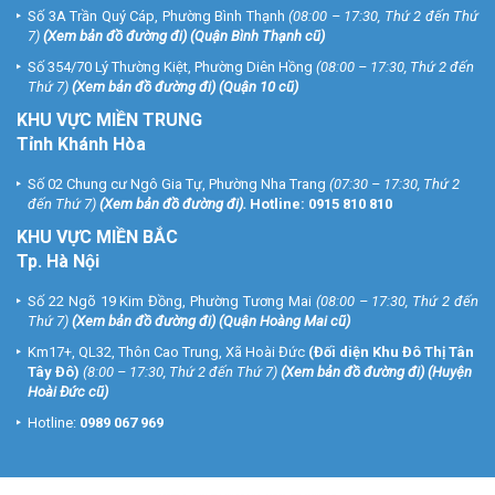
Số 3A Trần Quý Cáp, Phường Bình Thạnh
(08:00 – 17:30, Thứ 2 đến Thứ
7)
(
Xem bản đồ đường đi
) (Quận Bình Thạnh cũ)
Số 354/70 Lý Thường Kiệt, Phường Diên Hồng
(08:00 – 17:30, Thứ 2 đến
Thứ 7)
(
Xem bản đồ đường đi
) (Quận 10 cũ)
KHU VỰC MIỀN TRUNG
Tỉnh Khánh Hòa
Số 02 Chung cư Ngô Gia Tự, Phường Nha Trang
(07:30 – 17:30, Thứ 2
đến Thứ 7)
(
Xem bản đồ đường đi
).
Hotline:
0915 810 810
KHU VỰC MIỀN BẮC
Tp. Hà Nội
Số 22 Ngõ 19 Kim Đồng, Phường Tương Mai
(08:00 – 17:30, Thứ 2 đến
Thứ 7)
(
Xem bản đồ đường đi
) (Quận Hoàng Mai cũ)
Km17+, QL32, Thôn Cao Trung, Xã Hoài Đức
(Đối diện Khu Đô Thị Tân
Tây Đô)
(8:00 – 17:30, Thứ 2 đến Thứ 7)
(
Xem bản đồ đường đi
) (Huyện
Hoài Đức cũ)
Hotline:
0989 067 969