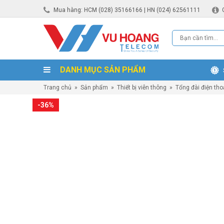
Mua hàng: HCM (028) 35166166 | HN (024) 62561111
DANH MỤC SẢN PHẨM
Trang chủ
»
Sản phẩm
»
Thiết bị viễn thông
»
Tổng đài điện tho
-36%