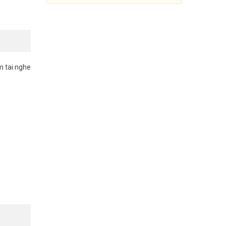
m tai nghe
Điện thoại IP GRANDSTREAM
GXP2130
2.390.000đ
3.760.000đ
Mua Ngay