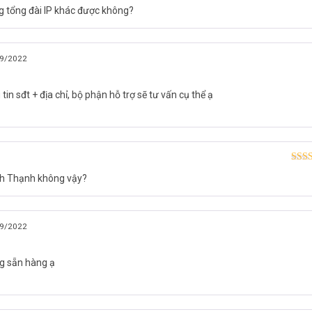
Được
g tổng đài IP khác được không?
hạn
9/2022
in sđt + địa chỉ, bộ phận hỗ trợ sẽ tư vấn cụ thể ạ
Được
ình Thạnh không vậy?
hạn
9/2022
g sẵn hàng ạ