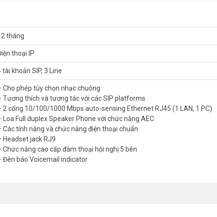
12 tháng
iện thoại IP
 tài khoản SIP, 3 Line
– Cho phép tùy chọn nhạc chuông
 nhất, xin vui lòng liên hệ HOTLINE
1900.9259
để được hỗ trợ tốt n
– Tương thích và tương tác với các SIP platforms
– 2 cổng 10/100/1000 Mbps auto-sensing Ethernet RJ45 (1 LAN, 1 PC)
– Loa Full duplex Speaker Phone với chức năng AEC
– Các tính năng và chức năng điện thoại chuẩn
– Headset jack RJ9
– Chức năng cao cấp đàm thoại hội nghị 5 bên
– Đèn báo Voicemail indicator