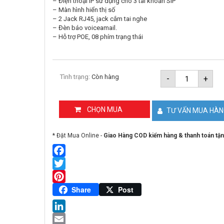
– Điện thoại IP sử dụng cho 3 tài khoản SIP
– Màn hình hiển thị số
– 2 Jack RJ45, jack cắm tai nghe
– Đèn báo voiceamail.
– Hỗ trợ POE, 08 phím trạng thái
Điện
Tình trạng:
Còn hàng
-
+
thoại
IP
GRANDST
GXP2130
CHỌN MUA
TƯ VẤN MUA HÀ
số
lượng
* Đặt Mua Online -
Giao Hàng COD kiểm hàng & thanh toán tận
Facebook
Twitter
Pinterest
Share
Post
LinkedIn