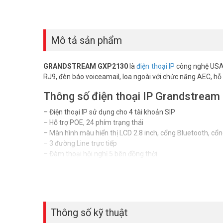
Mô tả sản phẩm
GRANDSTREAM GXP2130
là
điện thoại IP
công nghệ USA s
RJ9, đèn báo voiceamail, loa ngoài với chức năng AEC, hỗ 
Thông số điện thoại IP Grandstrea
– Điện thoại IP sử dụng cho 4 tài khoản SIP
– Hỗ trợ POE, 24 phím trạng thái
– Màn hình màu hiển thị LCD 2.8 inch, cổng Bluetooth, cổ
– 3 đường Line trực tiếp
– Đàm thoại hội nghị 5 bên đồng thời
– Hoàn toàn tương thích với các chuẩn mở
– Chất lượng âm thanh HD Audio
– Chức năng phong phú (hiển thị số gọi đến, sổ địa chỉ, …)
– Cho phép tùy chọn nhạc chuông
– Tương thích và tương tác với các SIP platforms
Thông số kỹ thuật
– 2 cổng 10/100/1000 Mbps auto-sensing Ethernet RJ45 