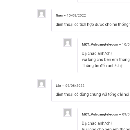
Nam
–
10/08/2022
điện thoại có tích hợp được cho hệ thống
MKT_Vuhoangtelecom
–
10/0
Dạ chào anh/chị!
vui lòng cho bên em thông t
Thông tin đến anh/chị!
Lân
–
09/08/2022
điện thoại có dùng chung với tổng đài nộ
MKT_Vuhoangtelecom
–
09/0
Dạ chào anh/chị!
Vui lòng cho bên em thông t