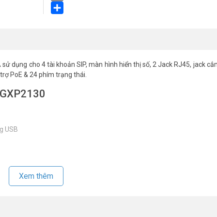
Email
Share
ử dụng cho 4 tài khoản SIP, màn hình hiển thị số, 2 Jack RJ45, jack cắ
trợ PoE & 24 phím trạng thái.
m GXP2130
ng USB
Xem thêm
(1 LAN, 1 PC)