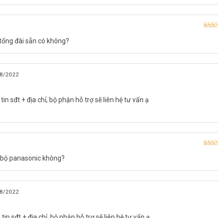
Được
 tổng đài sẵn có không?
hạn
8/2022
in sđt + địa chỉ, bộ phận hỗ trợ sẽ liên hệ tư vấn ạ
Được
i bộ panasonic không?
hạn
8/2022
in sđt + địa chỉ, bộ phận hỗ trợ sẽ liên hệ tư vấn ạ