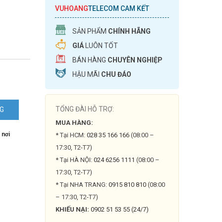
VUHOANG
TELECOM CAM KẾT
SẢN PHẨM
CHÍNH HÃNG
GIÁ
LUÔN TỐT
BÁN HÀNG
CHUYÊN NGHIỆP
HẬU MÃI
CHU ĐÁO
REAM
TỔNG ĐÀI HỖ TRỢ:
NG
MUA HÀNG:
 nơi
* Tại HCM:
028 35 166 166
(08:00 –
17:30, T2-T7)
* Tại HÀ NỘI:
024 6256 1111
(08:00 –
17:30, T2-T7)
* Tại NHA TRANG:
0915 810 810
(08:00
– 17:30, T2-T7)
KHIẾU NẠI:
0902 51 53 55 (24/7)