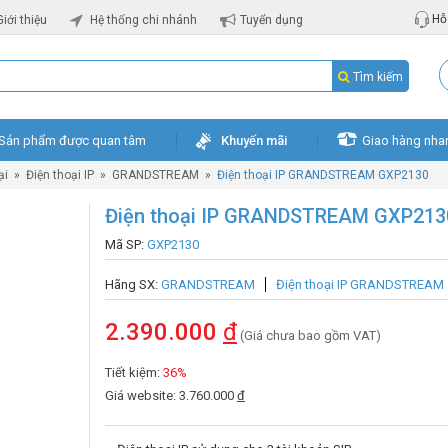
Hỗ 
Giới thiệu
Hệ thống chi nhánh
Tuyển dụng
Tìm kiếm
Sản phẩm được quan tâm
Khuyến mãi
Giao hàng nha
ại
»
Điện thoại IP
»
GRANDSTREAM
»
Điện thoại IP GRANDSTREAM GXP2130
Điện thoại IP GRANDSTREAM GXP213
Mã SP:
GXP2130
Hãng SX:
GRANDSTREAM
Điện thoại IP GRANDSTREAM
2.390.000
đ
(Giá chưa bao gồm VAT)
Tiết kiệm:
36%
Giá website: 3.760.000
đ