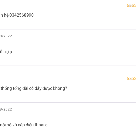
Được
liên hệ 0342568990
hạn
8/2022
ỗ trợ ạ
Được
hệ thống tổng đài có dây được không?
hạn
8/2022
ội bộ và cáp điện thoại ạ