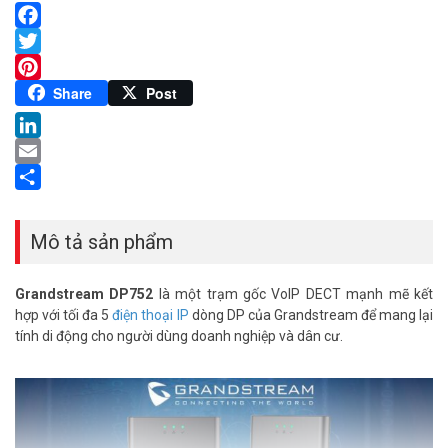
Facebook
Twitter
Pinterest
Share
Post
LinkedIn
Email
Share
Mô tả sản phẩm
Grandstream DP752
là một trạm gốc VoIP DECT mạnh mẽ kết
hợp với tối đa 5
điện thoại IP
dòng DP của Grandstream để mang lại
tính di động cho người dùng doanh nghiệp và dân cư.