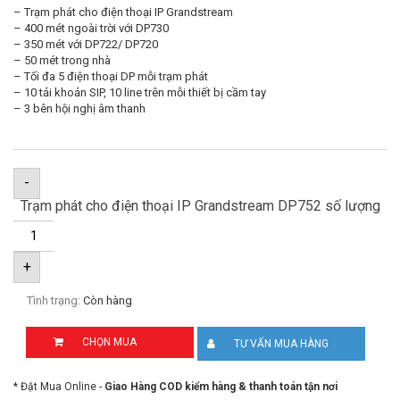
– Trạm phát cho điện thoại IP Grandstream
– 400 mét ngoài trời với DP730
– 350 mét với DP722/ DP720
– 50 mét trong nhà
– Tối đa 5 điện thoại DP mỗi trạm phát
– 10 tải khoản SIP, 10 line trên mỗi thiết bị cầm tay
– 3 bên hội nghị âm thanh
-
Trạm phát cho điện thoại IP Grandstream DP752 số lượng
+
Tình trạng:
Còn hàng
CHỌN MUA
TƯ VẤN MUA HÀNG
* Đặt Mua Online -
Giao Hàng COD kiểm hàng & thanh toán tận nơi