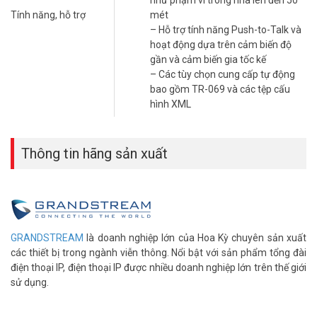
như phạm vi trong nhà lên đến 50
Tính năng, hỗ trợ
mét
– Ghép nối với tối đa 5 thiết bị cầm tay DECT dòng DP của
– Hỗ trợ tính năng Push-to-Talk và
Grandstream thông qua ghép nối tức thì bằng nút ghép nối chuyên
hoạt động dựa trên cảm biến độ
dụng
gần và cảm biến gia tốc kế
– Tối đa 10 tài khoản SIP trên mỗi hệ thống; lên đến 10 dòng trên
– Các tùy chọn cung cấp tự động
mỗi thiết bị cầm tay
bao gồm TR-069 và các tệp cấu
– Hỗ trợ phạm vi ngoài trời lên đến 400 mét với DP730 hoặc lên đến
hình XML
350 mét với DP722 / DP720 cũng như phạm vi trong nhà lên đến
50 mét
– Hỗ trợ tính năng Push-to-Talk và hoạt động dựa trên cảm biến độ
Thông tin hãng sản xuất
gần và cảm biến gia tốc kế
– Các tùy chọn cung cấp tự động bao gồm TR-069 và các tệp cấu
hình XML
– Hỗ trợ quản lý kết nối Cloud
– Sản phẩm chính hãng Grandstream của Mỹ.
– Sản xuất tại Trung Quốc.
GRANDSTREAM
là doanh nghiệp lớn của Hoa Kỳ chuyên sản xuất
– Bảo hành: 12 tháng.
các thiết bị trong ngành viễn thông. Nổi bật với sản phẩm tổng đài
Đặt mua Online ngay sản phẩm Grandstream DP752 mới nhất, xin
điện thoại IP, điện thoại IP được nhiều doanh nghiệp lớn trên thế giới
vui lòng liên hệ HOTLINE
1900.9259
để được hỗ trợ tốt nhất. Tham
sử dụng.
khảo thêm hình ảnh tại
Facebook Vuhoangtelecom
nhé!