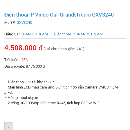
Điện thoại IP Video Call Grandstream GXV3240
Mã SP:
GXV3240
Hãng SX:
GRANDSTREAM
Điện thoại IP GRANDSTREAM
4.508.000
đ
(Giá chưa bao gồm VAT)
Tiết kiệm:
45%
Giá website: 8.176.000
đ
– Điện thoại IP 3 tài khoản SIP
– Màn hình LCD màu cảm ứng 5,6″, tích hợp sẵn Camera CMOS 1.3M
pixel.
– Hỗ trợ thoại skype…
– 2 cổng 10/100Mbps Ethernet RJ45, tích hợp PoE và WiFi
-