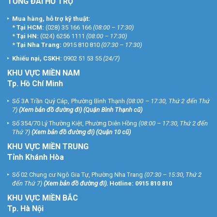
TỔNG ĐÀI HỖ TRỢ
Mua hàng, hỗ trợ kỹ thuật:
*
Tại HCM:
(028) 35 166 166
(08:00 – 17:30)
*
Tại HN:
(024) 6256 1111
(08:00 – 17:30)
*
Tại Nha Trang:
0915 810 810
(07:30 – 17:30)
Khiếu nại, CSKH:
0902 51 53 55
(24/7)
KHU
VỰC MIỀN NAM
Tp. Hồ Chí Minh
Số 3A Trần Quý Cáp, Phường Bình Thạnh
(08:00 – 17:30, Thứ 2 đến Thứ
7)
(
Xem bản đồ đường đi
) (Quận Bình Thạnh cũ)
Số 354/70 Lý Thường Kiệt, Phường Diên Hồng
(08:00 – 17:30, Thứ 2 đến
Thứ 7)
(
Xem bản đồ đường đi
) (Quận 10 cũ)
KHU VỰC MIỀN TRUNG
Tỉnh Khánh Hòa
Số 02 Chung cư Ngô Gia Tự, Phường Nha Trang
(07:30 – 15:30, Thứ 2
đến Thứ 7)
(
Xem bản đồ đường đi
).
Hotline:
0915 810 810
KHU VỰC MIỀN BẮC
Tp. Hà Nội