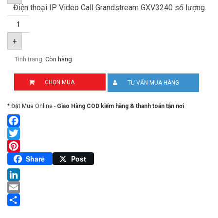
Điện thoại IP Video Call Grandstream GXV3240 số lượng
+
Tình trạng:
Còn hàng
CHỌN MUA
TƯ VẤN MUA HÀNG
* Đặt Mua Online -
Giao Hàng COD kiểm hàng & thanh toán tận nơi
Facebook
Twitter
Pinterest
Share
Post
LinkedIn
Email
Share