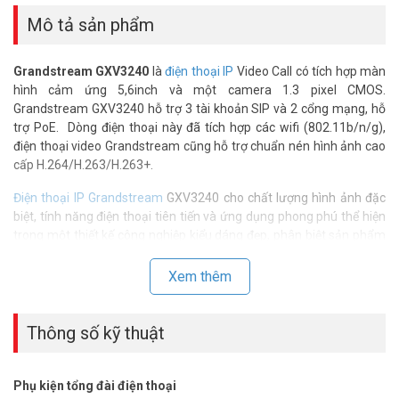
Mô tả sản phẩm
Grandstream GXV3240
là
điện thoại IP
Video Call có tích hợp màn
hình cảm ứng 5,6inch và một camera 1.3 pixel CMOS.
Grandstream GXV3240 hỗ trợ 3 tài khoản SIP và 2 cổng mạng, hỗ
trợ PoE. Dòng điện thoại này đã tích hợp các wifi (802.11b/n/g),
điện thoại video Grandstream cũng hỗ trợ chuẩn nén hình ảnh cao
cấp H.264/H.263/H.263+.
Điện thoại IP Grandstream
GXV3240 cho chất lượng hình ảnh đặc
biệt, tính năng điện thoại tiên tiến và ứng dụng phong phú thể hiện
trong một thiết kế công nghiệp kiểu dáng đẹp, phân biệt sản phẩm
này bởi tính độc đáo. GXV3140 tạo ra một nền tảng mạnh mẽ cho
phép hội tụ các ứng dụng đa phương tiện IP mang lại trải nghiệm
Xem thêm
chưa từng có hấp dẫn người dùng.
Thông số kỹ thuật điện thoại có hình IP
Thông số kỹ thuật
Grandstream GXV3240
– Màn hình kỹ thuật số TFT LCD 5,6″, tích hợp camera mega pixel
Phụ kiện tổng đài điện thoại
CMOS 1.3M pixel.