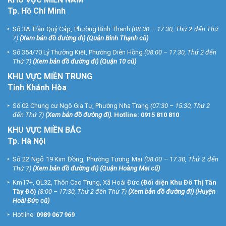
Tp. Hồ Chí Minh
Số 3A Trần Quý Cáp, Phường Bình Thạnh
(08:00 – 17:30, Thứ 2 đến Thứ
7)
(
Xem bản đồ đường đi
) (Quận Bình Thạnh cũ)
Số 354/70 Lý Thường Kiệt, Phường Diên Hồng
(08:00 – 17:30, Thứ 2 đến
Thứ 7)
(
Xem bản đồ đường đi
) (Quận 10 cũ)
KHU VỰC MIỀN TRUNG
Tỉnh Khánh Hòa
Số 02 Chung cư Ngô Gia Tự, Phường Nha Trang
(07:30 – 15:30, Thứ 2
đến Thứ 7)
(
Xem bản đồ đường đi
).
Hotline:
0915 810 810
KHU VỰC MIỀN BẮC
Tp. Hà Nội
Số 22 Ngõ 19 Kim Đồng, Phường Tương Mai
(08:00 – 17:30, Thứ 2 đến
Thứ 7)
(
Xem bản đồ đường đi
) (Quận Hoàng Mai cũ)
Km17+, QL32, Thôn Cao Trung, Xã Hoài Đức
(Đối diện Khu Đô Thị Tân
Tây Đô)
(8:00 – 17:30, Thứ 2 đến Thứ 7)
(
Xem bản đồ đường đi
) (Huyện
Hoài Đức cũ)
Hotline:
0989 067 969