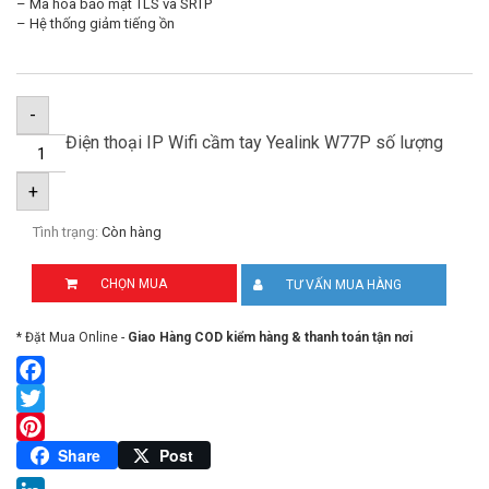
– Mã hóa bảo mật TLS và SRTP
– Hệ thống giảm tiếng ồn
-
Điện thoại IP Wifi cầm tay Yealink W77P số lượng
+
Tình trạng:
Còn hàng
CHỌN MUA
TƯ VẤN MUA HÀNG
* Đặt Mua Online -
Giao Hàng COD kiểm hàng & thanh toán tận nơi
Facebook
Twitter
Pinterest
Share
Post