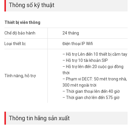
Thông số kỹ thuật
Chất Lượng Âm Thanh HD Vượt Trội
Yealink W77P tích hợp âm thanh HD, mang lại trải nghiệm chân
thực trong môi trường ồn. Hỗ trợ codec OPUS và G.722, giảm tiếng
Thiết bị viễn thông
ồn hiệu quả. Tính năng giảm nhiễu giúp cuộc gọi mượt mà.
Chế độ bảo hành
24 tháng
Kết Nối DECT Không Dây Linh Hoạt
Loại thiết bị
Điện thoại IP Wifi
Yealink W77P hoạt động trên kết nối DECT mạnh mẽ, phủ sóng
50m trong nhà và 300m ngoài trời. Bộ phát W70B hỗ trợ 10 thiết bị
– Hỗ trợ Lên đến 10 thiết bị cầm tay
DECT và 20 cuộc gọi đồng thời. Thiết bị lý tưởng cho môi trường
– Hỗ trợ 10 tài khoản SIP
làm việc rộng lớn.
– Hỗ trợ lên đến 20 cuộc gọi đồng
thời
Tính năng, hỗ trợ
*** Xem thêm:
Top điện thoại IP Yealink cho khách sạn nhỏ
– Phạm vi DECT: 50 mét trong nhà,
300 mét ngoài trời
Các Tính Năng Quản Lý Cuộc Gọi Chuyên
– Thời gian thoại lên đến 40 giờ
Nghiệp
– Thời gian chờ lên đến 575 giờ
Yealink W77P trang bị tính năng quản lý cuộc gọi chuyên nghiệp.
Tính năng giữ, chuyển, chuyển tiếp cuộc gọi hỗ trợ làm việc nhóm.
Danh bạ lưu trữ 1000 số.
Thông tin hãng sản xuất
Dung Lượng Pin Ấn Tượng, Sử Dụng Lâu Dài