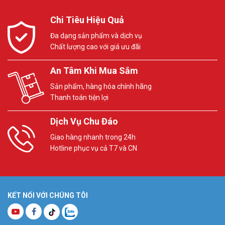
Chi Tiêu Hiệu Quả
Đa dạng sản phẩm và dịch vụ
Chất lượng cao với giá ưu đãi
An Tâm Khi Mua Sắm
Sản phẩm, hàng hóa chính hãng
Thanh toán tiện lợi
Dịch Vụ Chu Đáo
Giao hàng nhanh trong 24h
Hotline phục vụ cả T7 và CN
KẾT NỐI VỚI CHÚNG TÔI