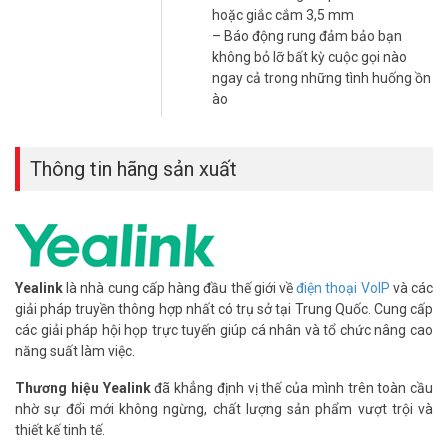
hoặc giắc cắm 3,5 mm
*** Xem thêm:
Top 3 điện thoại IP Yealink giá rẻ, bán chạy nhất
– Báo động rung đảm bảo bạn
năm 2025
không bỏ lỡ bất kỳ cuộc gọi nào
ngay cả trong những tình huống ồn
Bảo Mật Cao, Đảm Bảo An Toàn Thông Tin
ào
Yealink W78P đáp ứng tiêu chuẩn bảo mật DECT, hỗ trợ mã hóa
TLS và SRTP. Thiết bị bảo vệ dữ liệu cuộc gọi và giảm thiểu rủi ro
mạng. W78P hỗ trợ xác thực SIP, bảo vệ thông tin nhạy cảm.
Thông tin hãng sản xuất
Ứng Dụng Linh Hoạt Cho Nhiều Ngành Nghề
Yealink W78P lý tưởng cho văn phòng, nhà xưởng, khách sạn. Thiết
bị mang lại âm thanh HD và bảo mật cao. W78P nâng cao hiệu quả
làm việc và chất lượng dịch vụ.
Yealink
là nhà cung cấp hàng đầu thế giới về
điện thoại VoIP
và các
Yealink W78P là điện thoại IP Wifi cầm tay cao cấp, nâng cao
giải pháp truyền thông hợp nhất có trụ sở tại Trung Quốc. Cung cấp
liên lạc di động. Thiết bị có thiết kế bền chắc, âm thanh HD, và tính
các giải pháp hội họp trực tuyến giúp cá nhân và tổ chức nâng cao
năng quản lý cuộc gọi chuyên nghiệp. W78P giúp cải thiện hiệu quả
năng suất làm việc.
liên lạc và tiết kiệm chi phí.
Thương hiệu Yealink
đã khẳng định vị thế của mình trên toàn cầu
nhờ sự đổi mới không ngừng, chất lượng sản phẩm vượt trội và
*** Xem thêm:
Lợi ích khi mua điện thoại IP Yealink
thiết kế tinh tế.