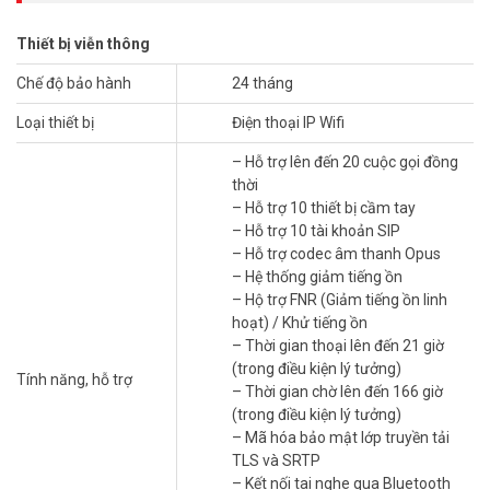
rõ ràng. Hỗ trợ codec OPUS và G.722, giảm tiếng ồn hiệu quả.
Thiết bị viễn thông
Kết Nối DECT Không Dây, Linh Hoạt Di Chuyển
Chế độ bảo hành
24 tháng
Yealink W78P hoạt động trên chuẩn DECT, cho phép di chuyển
thoải mái trong phạm vi phủ sóng rộng. Trạm W70B hỗ trợ 10 thiết
Loại thiết bị
Điện thoại IP Wifi
bị DECT và 20 cuộc gọi đồng thời. Phạm vi phủ sóng lên đến 50m
trong nhà và 300m ngoài trời.
– Hỗ trợ lên đến 20 cuộc gọi đồng
thời
Quản Lý Cuộc Gọi Chuyên Nghiệp, Đa Tính
– Hỗ trợ 10 thiết bị cầm tay
Năng
– Hỗ trợ 10 tài khoản SIP
– Hỗ trợ codec âm thanh Opus
Yealink W78P tích hợp tính năng quản lý cuộc gọi tiên tiến. Hỗ trợ
– Hệ thống giảm tiếng ồn
giữ, chuyển, hội nghị 3 bên. Danh bạ lưu trữ 1000 số.
– Hộ trợ FNR (Giảm tiếng ồn linh
Pin Lâu, Thời Gian Sử Dụng Ấn Tượng
hoạt) / Khử tiếng ồn
– Thời gian thoại lên đến 21 giờ
Yealink W78P có pin lithium, đàm thoại 21 giờ, chờ 240 giờ. Hỗ trợ
(trong điều kiện lý tưởng)
Tính năng, hỗ trợ
sạc nhanh qua đế sạc. Pin dễ thay thế, tiết kiệm chi phí.
– Thời gian chờ lên đến 166 giờ
(trong điều kiện lý tưởng)
Mở Rộng Linh Hoạt, Tiết Kiệm Chi Phí Đầu Tư
– Mã hóa bảo mật lớp truyền tải
Yealink W78P kết nối 10 thiết bị DECT trên trạm W70B. Thiết bị hỗ
TLS và SRTP
trợ repeater DECT mở rộng phạm vi phủ sóng.
– Kết nối tai nghe qua Bluetooth