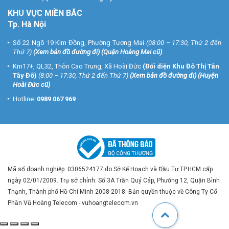
KHU VỰC MIỀN BẮC
Tp. Hà Nội
Số 22 Ngõ 19 Kim Đồng, Phường Tương Mai
(08:00 – 17:30, Thứ 2 đến
Thứ 7)
(
Xem bản đồ đường đi
) (Quận Hoàng Mai cũ)
Km17+, QL32, Thôn Cao Trung, Xã Hoài Đức
(Đối diện Khu Đô Thị Tân
Tây Đô)
(8:00 – 17:30, Thứ 2 đến Thứ 7)
(
Xem bản đồ đường đi
) (Huyện
Hoài Đức cũ)
Hotline:
0989 067 969
Mã số doanh nghiệp: 0306524177 do Sở Kế Hoạch và Đầu Tư TP.HCM cấp
ngày 02/01/2009. Trụ sở chính: Số 3A Trần Quý Cáp, Phường 12, Quận Bình
Thạnh, Thành phố Hồ Chí Minh 2008-2018. Bản quyền thuộc về Công Ty Cổ
Phần Vũ Hoàng Telecom - vuhoangtelecom.vn