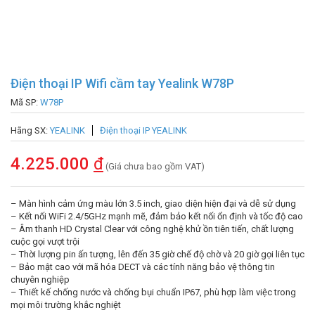
Điện thoại IP Wifi cầm tay Yealink W78P
Mã SP:
W78P
Hãng SX:
YEALINK
Điện thoại IP YEALINK
4.225.000
đ
(Giá chưa bao gồm VAT)
– Màn hình cảm ứng màu lớn 3.5 inch, giao diện hiện đại và dễ sử dụng
– Kết nối WiFi 2.4/5GHz mạnh mẽ, đảm bảo kết nối ổn định và tốc độ cao
– Âm thanh HD Crystal Clear với công nghệ khử ồn tiên tiến, chất lượng
cuộc gọi vượt trội
– Thời lượng pin ấn tượng, lên đến 35 giờ chế độ chờ và 20 giờ gọi liên tục
– Bảo mật cao với mã hóa DECT và các tính năng bảo vệ thông tin
chuyên nghiệp
– Thiết kế chống nước và chống bụi chuẩn IP67, phù hợp làm việc trong
mọi môi trường khắc nghiệt