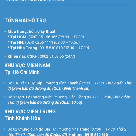
TỔNG ĐÀI HỖ TRỢ
Mua hàng, hỗ trợ kỹ thuật:
*
Tại HCM:
(028) 35 166 166
(08:00 – 17:30)
*
Tại HN:
(024) 6256 1111
(08:00 – 17:30)
*
Tại Nha Trang:
0915 810 810
(07:30 – 17:30)
Khiếu nại, CSKH:
0902 51 53 55
(24/7)
KHU
VỰC MIỀN NAM
Tp. Hồ Chí Minh
Số 3A Trần Quý Cáp, Phường Bình Thạnh
(08:00 – 17:30, Thứ 2 đến Thứ
7)
(
Xem bản đồ đường đi
) (Quận Bình Thạnh cũ)
Số 354/70 Lý Thường Kiệt, Phường Diên Hồng
(08:00 – 17:30, Thứ 2 đến
Thứ 7)
(
Xem bản đồ đường đi
) (Quận 10 cũ)
KHU VỰC MIỀN TRUNG
Tỉnh Khánh Hòa
Số 02 Chung cư Ngô Gia Tự, Phường Nha Trang
(07:30 – 17:30, Thứ 2
đến Thứ 7)
(
Xem bản đồ đường đi
).
Hotline:
0915 810 810