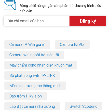
lòng liên hệ HOTLINE
1900.9259
để được hỗ trợ tốt nhất. Tham
Đừng bỏ lỡ hàng ngàn sản phẩm từ chương trình siêu
khảo thêm hình ảnh tại
Facebook Vuhoangtelecom
nhé!
hấp dẫn
Camera IP Wifi giá rẻ
Camera EZVIZ
Camera wifi ngoài trời nào tốt
Máy chấm công nhận diện khuôn mặt
Bộ phát sóng wifi TP-LINK
Màn hình tương tác thông minh
Báo trộm Hikvision
Lắp đặt camera nhà xưởng
Switch Scodeno