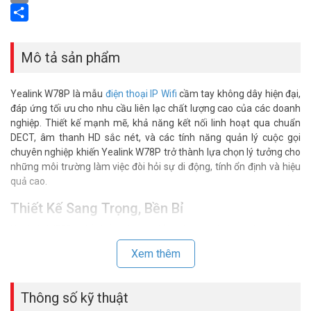
Email
Share
Mô tả sản phẩm
Yealink W78P là mẫu
điện thoại IP Wifi
cầm tay không dây hiện đại,
đáp ứng tối ưu cho nhu cầu liên lạc chất lượng cao của các doanh
nghiệp. Thiết kế mạnh mẽ, khả năng kết nối linh hoạt qua chuẩn
DECT, âm thanh HD sắc nét, và các tính năng quản lý cuộc gọi
chuyên nghiệp khiến Yealink W78P trở thành lựa chọn lý tưởng cho
những môi trường làm việc đòi hỏi sự di động, tính ổn định và hiệu
quả cao.
Thiết Kế Sang Trọng, Bền Bỉ
Yealink W78P thiết kế nhỏ gọn, bền chắc, phù hợp phong cách
hiện đại. Thiết bị đáp ứng chuẩn IP65 chống bụi và nước. Phù hợp
Xem thêm
cho văn phòng, nhà xưởng.
Chất Lượng Âm Thanh HD Rõ Ràng
Thông số kỹ thuật
Yealink W78P tích hợp âm thanh HD, mang lại trải nghiệm nghe gọi