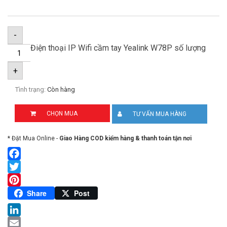
-
Điện thoại IP Wifi cầm tay Yealink W78P số lượng
+
Tình trạng:
Còn hàng
CHỌN MUA
TƯ VẤN MUA HÀNG
* Đặt Mua Online -
Giao Hàng COD kiểm hàng & thanh toán tận nơi
Facebook
Twitter
Pinterest
Share
Post
LinkedIn