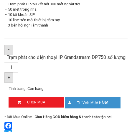
– Trạm phát DP750 kết nối 300 mét ngoài trời
– 50 mét trong nhà
– 10 tải khoản SIP
– 10 line trên mỗi thiết bị cầm tay
– 3 bên hội nghị âm thanh
-
Trạm phát cho điện thoại IP Grandstream DP750 số lượng
+
Tình trạng:
Còn hàng
CHỌN MUA
TƯ VẤN MUA HÀNG
* Đặt Mua Online -
Giao Hàng COD kiểm hàng & thanh toán tận nơi