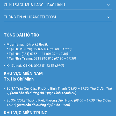
CHÍNH SÁCH MUA HÀNG – BẢO HÀNH
THÔNG TIN VUHOANGTELECOM
TỔNG ĐÀI HỖ TRỢ
Mua hàng, hỗ trợ kỹ thuật:
*
Tại HCM:
(028) 35 166 166
(08:00 – 17:30)
*
Tại HN:
(024) 6256 1111
(08:00 – 17:30)
*
Tại Nha Trang:
0915 810 810
(07:30 – 17:30)
Khiếu nại, CSKH:
0902 51 53 55
(24/7)
KHU
VỰC MIỀN NAM
Tp. Hồ Chí Minh
Số 3A Trần Quý Cáp, Phường Bình Thạnh
(08:00 – 17:30, Thứ 2 đến Thứ
7)
(
Xem bản đồ đường đi
) (Quận Bình Thạnh cũ)
Số 354/70 Lý Thường Kiệt, Phường Diên Hồng
(08:00 – 17:30, Thứ 2 đến
Thứ 7)
(
Xem bản đồ đường đi
) (Quận 10 cũ)
KHU VỰC MIỀN TRUNG