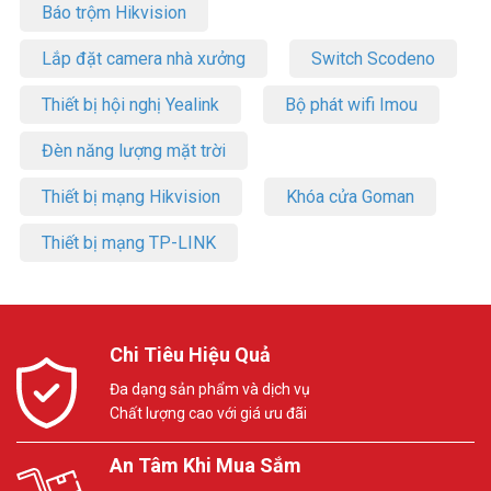
Báo trộm Hikvision
Lắp đặt camera nhà xưởng
Switch Scodeno
Thiết bị hội nghị Yealink
Bộ phát wifi Imou
Đèn năng lượng mặt trời
Thiết bị mạng Hikvision
Khóa cửa Goman
Thiết bị mạng TP-LINK
Chi Tiêu Hiệu Quả
Đa dạng sản phẩm và dịch vụ
Chất lượng cao với giá ưu đãi
An Tâm Khi Mua Sắm