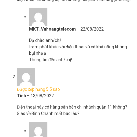
vui lòng liên hệ HOTLINE
1900.9259
để được hỗ trợ tốt nhất. Tham
khảo thêm hình ảnh tại
Facebook Vuhoangtelecom
nhé!
MKT_Vuhoangtelecom
–
22/08/2022
Dạ chào anh/chị!
trạm phát khác với điện thoại và có khả năng kháng
bụi nhẹ ạ
Thông tin đến anh/chị!
Được xếp hạng
5
5 sao
Tình
–
13/08/2022
Điện thoại này có hàng sẵn bên chi nhánh quận 11 không?
Giao về Bình Chánh mất bao lâu?