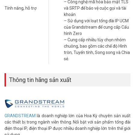
– Công nghệ mã hóa bảo mật TLS
bảo mật mã hóa TLS / SRTP / HTTPS.
Tính năng, hỗ trợ
và SRTP để bảo vệ cuộc gọi và tài
– Hỗ trợ lên đến 5 điện thoại kỹ thuật số
khoản
– Hỗ trợ 4 cuộc gọi đồng thời
– Sử dụng với loạt tổng đài IP UCM
– Lên đến 10 tài khoản SIP mỗi trạm gốc
của Grandstream để cung cấp Cấu
– Màn hình 1.8 “128×160 LCD màu sắc, âm thanh HD
hình Zero
– Tích hợp loa ngoài, tai nghe jack 3.5mm
– Cung cấp nhiều tùy chọn nhóm
– Phạm vi lên đến 50 mét trong nhà, ngoài trời 300 mét
chuông, bao gồm các chế độ Hình
tròn, Tuyến tính, Song song và Chia
Tính năng điện thoại IP DP750
sẻ.
– Lên đến mười tài khoản SIP cho mỗi hệ thống và lên đến 10 dòng
cho mỗi thiết bị cầm tay
Thông tin hãng sản xuất
– HD Audio
– Loa Duplex Full
– Hội nghị âm thanh 3 bên
– Tương thích hoàn toàn với SIP / tiêu chuẩn DECT
– Xác thực DECT & mã hóa – tính năng điện thoại chi tiết: chuyển
cuộc gọi, chuyển tiếp cuộc gọi, cuộc gọi chờ, không làm phiền, tin
GRANDSTREAM
là doanh nghiệp lớn của Hoa Kỳ chuyên sản xuất
nhắn chờ đợi chỉ thị, đa ngôn ngữ
các thiết bị trong ngành viễn thông. Nổi bật với sản phẩm tổng đài
– Không cần cài đặt nếu được sử dụng với tổng đài Grandstream
điện thoại IP, điện thoại IP được nhiều doanh nghiệp lớn trên thế giới
UCM.
sử dụng.