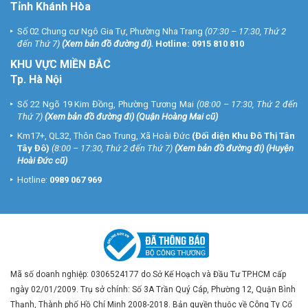
Tỉnh Khánh Hòa
Số 02 Chung cư Ngô Gia Tự, Phường Nha Trang
(07:30 – 17:30, Thứ 2
đến Thứ 7)
(
Xem bản đồ đường đi
).
Hotline:
0915 810 810
KHU VỰC MIỀN BẮC
Tp. Hà Nội
Số 22 Ngõ 19 Kim Đồng, Phường Tương Mai
(08:00 – 17:30, Thứ 2 đến
Thứ 7)
(
Xem bản đồ đường đi
) (Quận Hoàng Mai cũ)
Km17+, QL32, Thôn Cao Trung, Xã Hoài Đức
(Đối diện Khu Đô Thị Tân
Tây Đô)
(8:00 – 17:30, Thứ 2 đến Thứ 7)
(
Xem bản đồ đường đi
) (Huyện
Hoài Đức cũ)
Hotline:
0989 067 969
Mã số doanh nghiệp: 0306524177 do Sở Kế Hoạch và Đầu Tư TP.HCM cấp
ngày 02/01/2009. Trụ sở chính: Số 3A Trần Quý Cáp, Phường 12, Quận Bình
Thạnh, Thành phố Hồ Chí Minh 2008-2018. Bản quyền thuộc về Công Ty Cổ