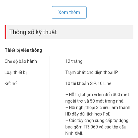
Xem thêm
Thông số kỹ thuật
Thiết bị viễn thông
Chế độ bảo hành
12 tháng
Grandstream DP750
tạo ra một mạng DECT phong phú để cho
phép di chuyển hiệu quả và di động trong tổ chức của bạn. Giải
Loại thiết bị
Trạm phát cho điện thoại IP
pháp di động mạnh mẽ và sự linh hoạt của người dùng đạt được khi
được ghép nối với tối đa năm điện thoại trong dòng
điện thoại kỹ
Kết nối
10 tài khoản SIP, 10 Line
thuật số Grandstream
. DP750 hỗ trợ phạm vi lên đến 300 mét
– Hỗ trợ phạm vi lên đến 300 mét
ngoài trời và 50 mét trong nhà. Trạm gốc này cung cấp tối đa 10 tài
ngoài trời và 50 mét trong nhà
khoản SIP và 5 cuộc gọi đồng thời đồng thời cung cấp các tính năng
– Hội nghị thoại 3 chiều, âm thanh
và chức năng điều khiển cuộc gọi thiết yếu, chẳng hạn như hội nghị
HD đầy đủ, tích hợp PoE
3 chiều, chuyển tiếp cuộc gọi và chuyển cuộc gọi. Có thể đạt được
– Các tùy chọn cung cấp tự động
sự tương tác thống nhất, liền mạch thông qua DP750, bằng cách
bao gồm TR-069 và các tệp cấu
cấp cho tất cả các thiết bị cầm tay một tài khoản SIP dùng chung
hình XML
từ DP750. DP750 hỗ trợ nhiều phương thức tự động cấp phép và