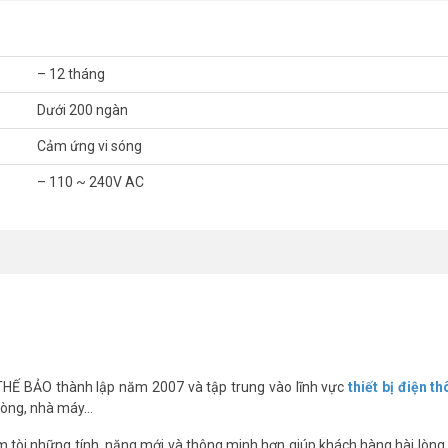
ng vi sóng tại vị trí đèn cầu thang thì khi di chuyển từ trên xuống hoặc
òng thay đồ nhà máy….
– 12 tháng
o góc quét hướng về phía có người di chuyển, sau đó điều chỉnh 2 nút: nú
Dưới 200 ngàn
Cảm ứng vi sóng
– 110 ~ 240V AC
ại.
 xuyên tường, thạch cao, cừa gỗ, cửa kính, nhựa…nên có thể bật sáng khi
°C.
g đèn bằng chuông hoặc còi báo động …)
 THẾ BẢO thành lập năm 2007 và tập trung vào lĩnh vực
thiết bị điện t
phòng, nhà máy…
 vi sóng KAWA RS686A
 tòi những tính năng mới và thông minh hơn giúp khách hàng hài lòng