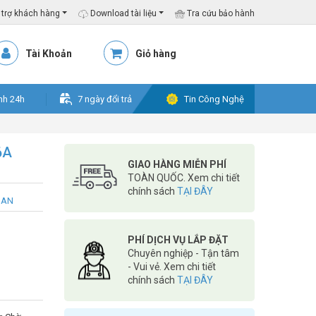
trợ khách hàng
Download tài liệu
Tra cứu bảo hành
Tài Khoản
Giỏ hàng
nh 24h
7 ngày đổi trả
Tin Công Nghệ
6A
GIAO HÀNG MIỄN PHÍ
TOÀN QUỐC. Xem chi tiết
chính sách
TẠI ĐÂY
SAN
PHÍ DỊCH VỤ LẮP ĐẶT
Chuyên nghiệp - Tận tâm
- Vui vẻ. Xem chi tiết
chính sách
TẠI ĐÂY