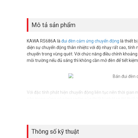
Mô tả sản phẩm
KAWA RS686A là
đui đèn cảm ứng chuyển động
là thiết 
diện sự chuyển động thân nhiệtc với độ nhạy rất cao, tín
chuyển trong vùng quét. Với chức năng điều chỉnh khoảng 
môi trường nếu đủ sáng thì không cần mở đèn để tiết kiệm
Với đặc tính phát hiện chuyển động liên tục nên thời gian 
nào trong vùng có sóng radar của thiết bị phát ra thì thiết b
>>> Xem thêm:
Top các
công tắc cảm ứng
tốt nhất hi
Các ứng dụng thực tế của KAWA RS68
Thông số kỹ thuật
– Ứng dụng cơ bản nhất của cảm ứng là dùng để tắt mở 
hoặc nhà ở…-