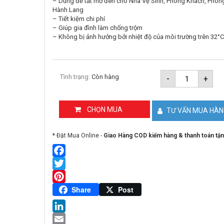
– Dùng để tắt mở đèn cho Nhà Vệ Sinh, Phòng Khách, Phòn
Hành Lang
– Tiết kiệm chi phí
– Giúp gia đình làm chống trộm
– Không bị ảnh hưởng bởi nhiệt độ của môi trường trên 32°C
Đui
Tình trạng:
Còn hàng
-
+
đèn
cảm
ứng
vi
CHỌN MUA
TƯ VẤN MUA HÀ
sóng
KAWA
RS686A
* Đặt Mua Online -
Giao Hàng COD kiểm hàng & thanh toán tận
số
lượng
Facebook
Twitter
Pinterest
Share
Post
LinkedIn