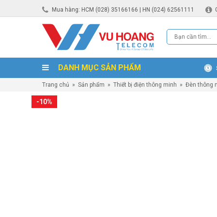
Mua hàng: HCM (028) 35166166 | HN (024) 62561111
DANH MỤC SẢN PHẨM
Trang chủ
»
Sản phẩm
»
Thiết bị điện thông minh
»
Đèn thông 
-10%