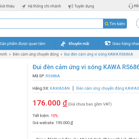
Hỗ 
Giới thiệu
Hệ thống chi nhánh
Tuyển dụng
Tìm kiếm
Sản phẩm được quan tâm
Khuyến mãi
Giao hàng nha
minh
»
Đèn cảm ứng chuyển động
»
Đui đèn cảm ứng vi sóng KAWA RS686A
Đui đèn cảm ứng vi sóng KAWA RS68
Mã SP:
RS686A
Hãng SX:
KAWASAN
Đèn cảm ứng chuyển động KAWA
176.000
đ
(Giá chưa bao gồm VAT)
Tiết kiệm:
10%
Giá website: 195.000
đ