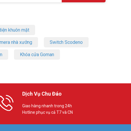
iện khuôn mặt
amera nhà xưởng
Switch Scodeno
on
Khóa cửa Goman
Dịch Vụ Chu Đáo
Giao hàng nhanh trong 24h
Hotline phục vụ cả T7 và CN