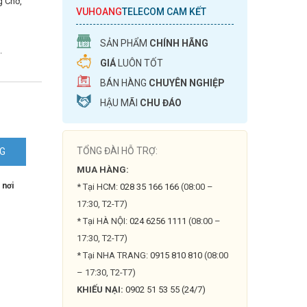
g Chờ,
VUHOANG
TELECOM CAM KẾT
SẢN PHẨM
CHÍNH HÃNG
.
GIÁ
LUÔN TỐT
BÁN HÀNG
CHUYÊN NGHIỆP
HẬU MÃI
CHU ĐÁO
TỔNG ĐÀI HỖ TRỢ:
NG
MUA HÀNG:
 nơi
* Tại HCM:
028 35 166 166
(08:00 –
17:30, T2-T7)
* Tại HÀ NỘI:
024 6256 1111
(08:00 –
17:30, T2-T7)
* Tại NHA TRANG:
0915 810 810
(08:00
– 17:30, T2-T7)
KHIẾU NẠI:
0902 51 53 55 (24/7)