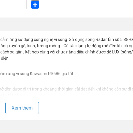
Email
Share
bị cảm ứng sử dụng công nghệ vi sóng. Sử dụng sóng Radar tần số 5.8GH
h năng xuyên gỗ, kính, tường mỏng… Có tác dụng tự động mở đèn khi có ng
cách xa gần , kết hợp cùng với chức năng điều chỉnh được độ LUX (sáng/
 điện.
mở đèn được di trì trong khoảng thời gian cài đặt đến khi không còn sự di
ị sẽ tắt đèn.
ện nay
Xem thêm
6A
đèn cho Nhà Vệ Sinh, Phòng Khách, Phòng Chờ, Hành Lang-Cầu Thang K