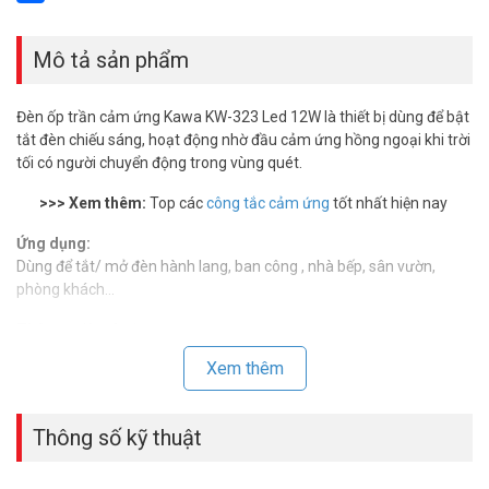
Share
Mô tả sản phẩm
Đèn ốp trần cảm ứng Kawa KW-323 Led 12W là thiết bị dùng để bật
tắt đèn chiếu sáng, hoạt động nhờ đầu cảm ứng hồng ngoại khi trời
tối có người chuyển động trong vùng quét.
>>> Xem thêm:
Top các
công tắc cảm ứng
tốt nhất hiện nay
Ứng dụng:
Dùng để tắt/ mở đèn hành lang, ban công , nhà bếp, sân vườn,
phòng khách…
Thông số kỹ thuật:
– Nguồn: 110 -240V/AC – 50/60Hz
Xem thêm
– Góc quét: 180°/360°
– Khoảng cách cảm ứng: Max.6m (30°C)
– Điều kiện cảm ứng: <3-2000LUX (adjustable)
Thông số kỹ thuật
– Time Delay: Min.10sec±3sec / Max.7min±2min
– Rated Load: 12W