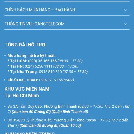
CHÍNH SÁCH MUA HÀNG – BẢO HÀNH
THÔNG TIN VUHOANGTELECOM
TỔNG ĐÀI HỖ TRỢ
Mua hàng, hỗ trợ kỹ thuật:
*
Tại HCM:
(028) 35 166 166
(08:00 – 17:30)
*
Tại HN:
(024) 6256 1111
(08:00 – 17:30)
*
Tại Nha Trang:
0915 810 810
(07:30 – 17:30)
Khiếu nại, CSKH:
0902 51 53 55
(24/7)
KHU
VỰC MIỀN NAM
Tp. Hồ Chí Minh
Số 3A Trần Quý Cáp, Phường Bình Thạnh
(08:00 – 17:30, Thứ 2 đến Thứ
7)
(
Xem bản đồ đường đi
) (Quận Bình Thạnh cũ)
Số 354/70 Lý Thường Kiệt, Phường Diên Hồng
(08:00 – 17:30, Thứ 2 đến
Thứ 7)
(
Xem bản đồ đường đi
) (Quận 10 cũ)