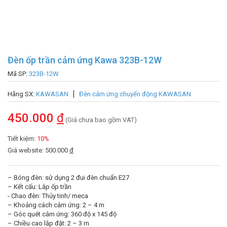
Đèn ốp trần cảm ứng Kawa 323B-12W
Mã SP:
323B-12W
Hãng SX:
KAWASAN
Đèn cảm ứng chuyển động KAWASAN
450.000
đ
(Giá chưa bao gồm VAT)
Tiết kiệm:
10%
Giá website: 500.000
đ
– Bóng đèn: sử dụng 2 đui đèn chuẩn E27
– Kết cấu: Lắp ốp trần
​- Chao đèn: Thủy tinh/ meca
– Khoảng cách cảm ứng: 2 – 4 m
– Góc quét cảm ứng: 360 độ x 145 độ
– Chiều cao lắp đặt: 2 – 3 m