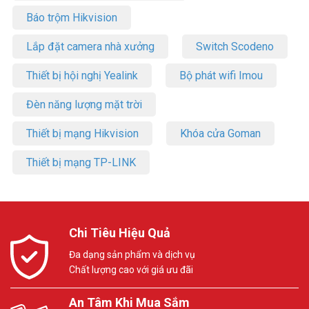
Báo trộm Hikvision
Lắp đặt camera nhà xưởng
Switch Scodeno
Thiết bị hội nghị Yealink
Bộ phát wifi Imou
Đèn năng lượng mặt trời
Thiết bị mạng Hikvision
Khóa cửa Goman
Thiết bị mạng TP-LINK
Chi Tiêu Hiệu Quả
Đa dạng sản phẩm và dịch vụ
Chất lượng cao với giá ưu đãi
An Tâm Khi Mua Sắm