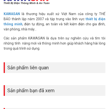
Quý khách có nhu cầu tư vấn và giá đèn cảm ứng Kawa tốt nhất thị
trường, xin vui lòng liên hệ Hotline 1900.9259 gặp phòng kinh
KAWASAN
là thương hiệu xuất xứ Việt Nam của công ty THẾ
doanh để được hỗ trợ ưu đãi tốt nhất.
BẢO thành lập năm 2007 và tập trung vào lĩnh vực
thiết bị điện
thông minh
, điện tự động, an toàn và tiết kiệm điện cho gia đình,
Tham khảo thêm các kênh thông tin khác:
văn phòng, nhà máy…
– Facebook:
https://www.facebook.com/vuhoangtelecom/
– Youtube:
https://www.youtube.com/c/VuhoangTVChannel
Các sản phẩm KAWASAN là dựa trên sự nghiên cứu và tìm tòi
– Website:
https://vuhoangtelecom.vn/
những tính năng mới và thông minh hơn giúp khách hàng hài lòng
trong quá trình sử dụng.
Sản phẩm liên quan
Sản phẩm bạn đã xem