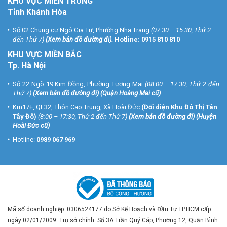
KHU VỰC MIỀN TRUNG
Tỉnh Khánh Hòa
Số 02 Chung cư Ngô Gia Tự, Phường Nha Trang
(07:30 – 15:30, Thứ 2
đến Thứ 7)
(
Xem bản đồ đường đi
).
Hotline:
0915 810 810
KHU VỰC MIỀN BẮC
Tp. Hà Nội
Số 22 Ngõ 19 Kim Đồng, Phường Tương Mai
(08:00 – 17:30, Thứ 2 đến
Thứ 7)
(
Xem bản đồ đường đi
) (Quận Hoàng Mai cũ)
Km17+, QL32, Thôn Cao Trung, Xã Hoài Đức
(Đối diện Khu Đô Thị Tân
Tây Đô)
(8:00 – 17:30, Thứ 2 đến Thứ 7)
(
Xem bản đồ đường đi
) (Huyện
Hoài Đức cũ)
Hotline:
0989 067 969
Mã số doanh nghiệp: 0306524177 do Sở Kế Hoạch và Đầu Tư TP.HCM cấp
ngày 02/01/2009. Trụ sở chính: Số 3A Trần Quý Cáp, Phường 12, Quận Bình