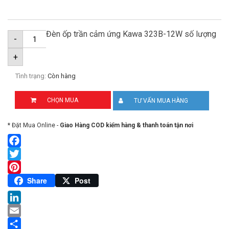
Đèn ốp trần cảm ứng Kawa 323B-12W số lượng
-
+
Tình trạng:
Còn hàng
CHỌN MUA
TƯ VẤN MUA HÀNG
* Đặt Mua Online -
Giao Hàng COD kiểm hàng & thanh toán tận nơi
Facebook
Twitter
Pinterest
Share
Post
LinkedIn
Email