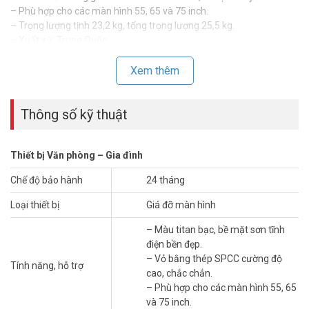
– Phù hợp cho các màn hình 55, 65 và 75 inch.
– Trọng lượng tịnh 23,2 kg, tổng trọng lượng 25,5 kg.
– Xuất xứ: Trung Quốc.
– Bảo hành: 24 tháng.
Xem thêm
Đặt mua hàng Online HIKVISION DS-D5ABKY3-SL ngay hôm nay để
được hỗ trợ giá tốt nhất. Tham khảo thêm thông tin tại
Facebook
Vuhoangtelecom
nhé.
Thông số kỹ thuật
Thiết bị Văn phòng – Gia đình
Chế độ bảo hành
24 tháng
Loại thiết bị
Giá đỡ màn hình
– Màu titan bạc, bề mặt sơn tĩnh
điện bền đẹp.
– Vỏ bằng thép SPCC cường độ
Tính năng, hỗ trợ
cao, chắc chắn.
– Phù hợp cho các màn hình 55, 65
và 75 inch.