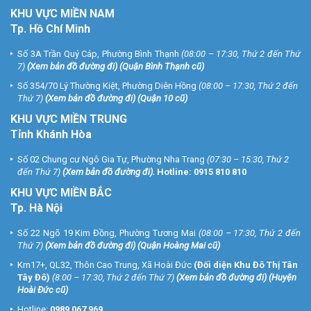
KHU
VỰC MIỀN NAM
Tp. Hồ Chí Minh
Số 3A Trần Quý Cáp, Phường Bình Thạnh
(08:00 – 17:30, Thứ 2 đến Thứ
7)
(
Xem bản đồ đường đi
) (Quận Bình Thạnh cũ)
Số 354/70 Lý Thường Kiệt, Phường Diên Hồng
(08:00 – 17:30, Thứ 2 đến
Thứ 7)
(
Xem bản đồ đường đi
) (Quận 10 cũ)
KHU VỰC MIỀN TRUNG
Tỉnh Khánh Hòa
Số 02 Chung cư Ngô Gia Tự, Phường Nha Trang
(07:30 – 15:30, Thứ 2
đến Thứ 7)
(
Xem bản đồ đường đi
).
Hotline:
0915 810 810
KHU VỰC MIỀN BẮC
Tp. Hà Nội
Số 22 Ngõ 19 Kim Đồng, Phường Tương Mai
(08:00 – 17:30, Thứ 2 đến
Thứ 7)
(
Xem bản đồ đường đi
) (Quận Hoàng Mai cũ)
Km17+, QL32, Thôn Cao Trung, Xã Hoài Đức
(Đối diện Khu Đô Thị Tân
Tây Đô)
(8:00 – 17:30, Thứ 2 đến Thứ 7)
(
Xem bản đồ đường đi
) (Huyện
Hoài Đức cũ)
Hotline:
0989 067 969